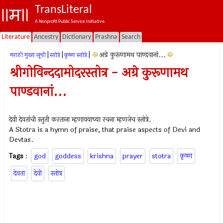
TransLiteral
A Nonprofit Public Service Initiative.
Literature
Ancestry
Dictionary
Prashna
Search
|
|
|
अग्रे कुरूणामथ पाण्डवानां...
मराठी मुख्य सूची
स्तोत्रे
कृष्ण स्तोत्रे
श्रीगोविन्ददामोदरस्तोत्र - अग्रे कुरूणामथ
पाण्डवानां...
देवी देवतांची स्तुती करताना म्हणावयाच्या रचना म्हणजेच स्तोत्रे.
A Stotra is a hymn of praise, that praise aspects of Devi and
Devtas.
Tags
:
god
goddess
krishna
prayer
stotra
कृष्ण
देवता
देवी
स्तोत्र