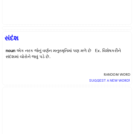
સંદંશ
noun
એક નરક જેનું વર્ણન મનુસ્મૃતિમાં પણ મળે છે Ex.
વિશેષકરીને
સંદંશમાં ચોરોને જવું પડે છે.
RANDOM WORD
SUGGEST A NEW WORD!