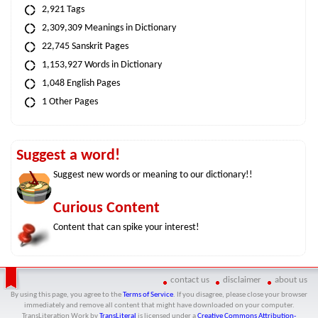
2,921 Tags
2,309,309 Meanings in Dictionary
22,745 Sanskrit Pages
1,153,927 Words in Dictionary
1,048 English Pages
1 Other Pages
Suggest a word!
Suggest new words or meaning to our dictionary!!
Curious Content
Content that can spike your interest!
contact us
disclaimer
about us
By using this page, you agree to the
Terms of Service
. If you disagree, please close your browser
immediately and remove all content that might have downloaded on your computer.
TransLiteration Work
by
TransLiteral
is licensed under a
Creative Commons Attribution-