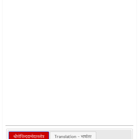
श्रीगोविन्ददामोदरस्तोत्र
Translation - भाषांतर