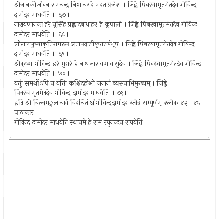
श्रीजानकीजीवन रामचन्द्र निशाचरारे भरताग्रजेश । जिह्वे पिबस्वामृतमेतदेव गोविन्द
दामोदर माधवेति ॥ ६७॥
नारायणानन्त हरे नृसिंह प्रह्लादबाधाहर हे कृपालो । जिह्वे पिबस्वामृतमेतदेव गोविन्द
दामोदर माधवेति ॥ ६८॥
लीलामनुष्याकृतिरामरूप प्रतापदासीकृतसर्वभूप । जिह्वे पिबस्वामृतमेतदेव गोविन्द
दामोदर माधवेति ॥ ६९॥
श्रीकृष्ण गोविन्द हरे मुरारे हे नाथ नारायण वासुदेव । जिह्वे पिबस्वामृतमेतदेव गोविन्द
दामोदर माधवेति ॥ ७०॥
वक्तुं समर्थोऽपि न वक्ति कश्चिदहोओ जनानां व्यसनाभिमुख्यम् । जिह्वे
पिबस्वामृतमेतदेव गोविन्द दामोदर माधवेति ॥ ७१॥
इति श्री बिल्वमङ्गलाचार्य विरचितं श्रीगोविन्ददामोदर स्तोत्रं सम्पूर्णम् श्लोक ४२- ४५
पाठान्तर
गोविन्द दामोदर माधवेति स्थानमे हे राम रघुनन्दन राघवेति