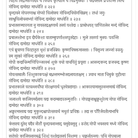
विहाय निद्रामरुणोदये च विधाय कृत्यानि च विप्रमुख्याः । वेदावसाने प्रपठन्ति नित्यं
गोविन्द दामोदर माधवेति ॥ २२॥
वृन्दावने गोपगणाश्च गोप्यो विलोक्य गोविन्दवियोगखिन्नम् । राधां जगुः
साश्रुविलोचनाभ्यां गोविन्द दामोदर माधवेति ॥ २३॥
प्रभातसञ्चारगता नु गावस्तद्रक्षणार्थं तनयं यशोदा । प्राबोधयत् पाणितलेन मन्दं गोविन्द
दामोदर माधवेति ॥ २४॥
प्रबालशोभा इव दीर्घकेशा वाताम्बुपर्णाशनपूतदेहाः । मूले तरूणां मुनयः पठन्ति
गोविन्द दामोदर माधवेति ॥ २५॥
एवं ब्रुवाणा विरहातुरा भृशं व्रजस्त्रियः कृष्णविषक्तमानसाः । विसृज्य लज्जां रुरुदुः
स्म सुखरं गोविन्द दामोदर माधवेति ॥ २६॥
गोपी कदाचिन्मणिपिञ्जरस्थं शुकं वचो वाचयितुं प्रवृत्ता । आनन्दकन्द व्रजचन्द्र कृष्ण
गोविन्द दामोदर माधवेति ॥ २७॥
गोवत्सबालैः शिशुकाकपक्षं बध्नन्तमम्भोजदलायताक्षम् । उवाच माता चिबुकं गृहीत्वा
गोविन्द दामोदर माधवेति ॥ २८॥
प्रभातकाले वरवल्लवौघा गोरक्षणार्थं धृतवेत्रदण्डाः । आकारयामासुरनन्तमाद्यं गोविन्द
दामोदर माधवेति ॥ २९॥
जलाशये कालियमर्दनाय यदा कदम्बादपतन्मुरारिः । गोपाङ्गनाश्चुक्रुशुरेत्य गोपा गोविन्द
दामोदर माधवेति ॥ ३०॥
अक्रूरमासाद्य यदा मुकुन्दश्चापोत्सवार्थं मथुरां प्रविष्ठः । तदा स पौरैर्जयतीत्यभाषि
गोविन्द दामोदर माधवेति ॥ ३१॥
कंसस्य दूतेन् यदैव नीतौ वृन्दावनान्ताद् वसुदेवसूनू । रुरोद गोपी भवनस्य मध्ये गोविन्द
दामोदर माधवेति ॥ ३२॥
सरोवरे कालियनागबद्धं शिशुं यशोदातनयं निशम्य । चक्रुर्लुठन्त्यः पथि गोपबाला