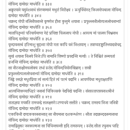
गोविन्द दामोदर माधवेति ॥ ३३॥
अक्रूरयाने यदुवंशनाथं संगच्छमानं मथुरां निरीक्ष्य । ऊचुर्वियोगत् किलगोपबाला गोविन्द
दामोदर माधवेति ॥ ३४॥
चक्रन्द गोपी नलिनीवनान्ते कृष्णेन हीना कुसुमे शयाना । प्रफुल्लनीलोत्पललोचनाभ्यां
गोविन्द दामोदर माधवेति ॥ ३५॥
मातापितृभ्यां परिवार्यमाणा गेहं प्रविष्टा विललाप गोपी । आगत्य मां पालय विश्वनाथ
गोविन्द दामोदर माधवेति ॥ ३६॥
वृन्दावनस्थं हरिमाशु बुद्ध्वा गोपी गता कापि वनं निशायाम् । तत्राप्यदृष्ट्वातिभयादवोचद्
गोविन्द दामोदर माधवेति ॥ ३७॥
सुखं शयाना निलये निजेऽपि नामानि विष्णो प्रवदन्ति मर्त्याः । ते निश्चितं तन्मयतां
व्रजन्ति गोविन्द दामोदर माधवेति ॥ ३८॥
सा नीरजाक्षीमवलोक्य राधां रुरोद गोविन्दवियोगखिन्नाम् । सखी
प्रफुल्लोत्पललोचनाभ्यां गोविन्द दामोदर माधवेति ॥ ३९॥
जिह्वे रसज्ञे मधुरप्रिया त्वं सत्यं हितं त्वं परमं वदामि । आवर्णयेथा मधुराक्षराणि
गोविन्द दामोदर माधवेति ॥ ४०॥
आत्यन्तिकव्याधिहरं जनानां चिकित्सकं वेदविदो वदन्ति । संसारतापत्रयनाशबीजं
गोविन्द दामोदर माधवेति ॥ ४१॥
ताताज्ञया गच्छति रामचन्द्रे सलक्ष्मणेऽरण्यचये ससीते । चक्रन्द रामस्य निजा जनित्री
गोविन्द दामोदर माधवेति ॥ ४२॥
एकाकिनी दण्डककाननान्तात् सा नीयमाना दशकन्धरेण । सीता तदाक्रन्ददनन्यनाथा
गोविन्द दामोदर माधवेति ॥ ४३॥
रामाद्वियुक्ता जनकात्मजा सा विचिन्तयन्ती हृदि रामरूपम् । रुरोद सीता रघुनाथ पाहि