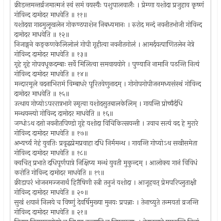
क्रीडन्तमन्तर्व्रजमात्मजं स्वं समं वयस्यैः पशुपालवालैः । प्रेम्णा यशोदा प्रजुहाव कृष्णं
गोविन्द दामोदर माधवेति ॥ ११॥
यशोदया गाढमुलूखलेन गोकण्ठपाशेन निबध्यमानः । रुरोद मन्दं नवनीतभोजी गोविन्द
दामोदर माधवेति ॥ १२॥
निजाङ्गने कङ्कणकेलिलोलं गोपी गृहीत्वा नवनीतगोलं । आमर्दयत्पाणितलेन नेत्रे
गोविन्द दामोदर माधवेति ॥ १३॥
गृहे गृहे गोपवधूकदम्बाः सर्वे मिलित्वा समवाययोगे । पुण्यानि नामानि पठन्ति नित्यं
गोविन्द दामोदर माधवेति ॥ १४॥
मन्दारमूले वदनाभिरामं विम्बाधरे पूरितवेणुनादम् । गोगोपगोपीजनमध्यसंस्थं गोविन्द
दामोदर माधवेति ॥ १५॥
उत्थाय गोप्योऽपररात्रभागे स्मृत्वा यशोदसुतबालकेलिम् । गायन्ति प्रोच्चैर्दधि
मन्थयन्त्यो गोविन्द दामोदर माधवेति ॥ १६॥
जग्धोऽथ दत्तो नवनीतपिण्डो गृहे यशोदा विचिकित्सयन्ती । उवाच सत्यं वद हे मुरारे
गोविन्द दामोदर माधवेति ॥ १७॥
अभ्यर्च्य गेहं युवतिः प्रवृद्धप्रेमप्रवाहा दधि निर्ममन्थ । गायन्ति गोप्योऽथ सखीसमेता
गोविन्द दामोदर माधवेति ॥ १८॥
क्वचित् प्रभाते दधिपूर्णपात्रे निक्षिप्य मन्थं युवती मुकुन्दम् । आलोक्य गानं विविधं
करोति गोविन्द दामोदर माधवेति ॥ १९॥
क्रीडापरं भोजनमज्जनार्थं हितैषिणी स्त्री तनुजं यशोदा । आजूहवत् प्रेमपरिप्लुताक्षी
गोविन्द दामोदर माधवेति ॥ २०॥
सुखं शयानं निलये च विष्णुं देवर्षिमुख्या मुनयः प्रपन्नाः । तेनाच्युते तन्मयतां व्रजन्ति
गोविन्द दामोदर माधवेति ॥ २१॥