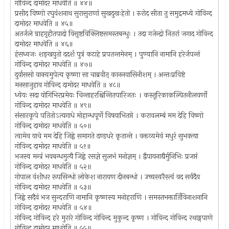
गोविन्द दामोदर माधवेति ॥ ४४॥
प्रसीद विष्णो रघुवंशनाथ सुरासुराणां सुखदुखःहेतो । रुरोद सीता तु समुद्रमध्ये गोविन्द
दामोदर माधवेति ॥ ४५॥
अतर्जले ग्राहगृहीतपादो विसृष्टविक्लिष्टसमस्तबन्धुः । तदा गजेन्द्रो नितरां जगाद गोविन्द
दामोदर माधवेति ॥ ४६॥
हंसध्वजः शङ्खयुतो ददर्श पुत्रं कटाहे प्रपतन्तमेनम् । पुण्यानि नामानि हरेर्जपन्तं
गोविन्द दामोदर माधवेति ॥ ४७॥
दुर्वाससो वाक्यमुपेत्य कृष्णा सा चाब्रवीत् काननवासिनीशम् । अन्तःप्रविष्टं
मनसाजुहाव गोविन्द दामोदर माधवेति ॥ ४८॥
ध्येयः सदा योगिभिरप्रमेयः चिन्ताहरश्चिन्तितपारिजतः । कस्तूरिकाकल्पितनीलवर्णो
गोविन्द दामोदर माधवेति ॥ ४९॥
संसारकूपे पतितोऽत्यगाधे मोहान्धपूर्णे विषयाभितप्ते । करावलम्बं मम देहि विष्णो
गोविन्द दामोदर माधवेति ॥ ५०॥
त्वामेव याचे मम देहि जिह्वे समागते दण्डधरे कृतान्ते । वक्तव्यमेवं मधुरं सुभक्त्या
गोविन्द दामोदर माधवेति ॥ ५१॥
भजस्व मन्त्रं भवबन्धमुत्यै जिह्वे रसज्ञे सुलभं मनोज्ञम् । द्वैपायनाद्यैर्मुनिभिः प्रजप्तं
गोविन्द दामोदर माधवेति ॥ ५२॥
गोपाल वंशीधर रूपसिन्धो लोकेश नारायण दीनबन्धो । उच्चस्वरैस्त्वं वद सर्वदैव
गोविन्द दामोदर माधवेति ॥ ५३॥
जिह्वे सदैवं भज सुन्दराणि नामानि कृष्णस्य मनोहराणि । समस्तभक्तार्तिविनाशनानि
गोविन्द दामोदर माधवेति ॥ ५४॥
गोविन्द गोविन्द हरे मुरारे गोविन्द गोविन्द मुकुन्द कृष्ण । गोविन्द गोविन्द रथाङ्गपाणे
गोविन्द दामोदर माधवेति ॥ ५५॥