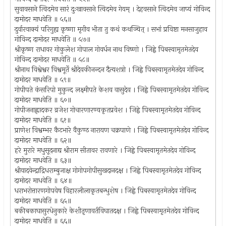
सुवावसाने त्विदमेव सारं दुःखावसाने त्विदमेव गेयम् । देहवसाने त्विदमेव जाप्यं गोविन्द
दामोदर माधवेति ॥ ५६॥
दुर्वारवाक्यं परिगुह्य कृष्णा मृगीव भीता तु कथं कथञ्चित् । सभां प्रविष्टा मनसाजुहाव
गोविन्द दामोदर माधवेति ॥ ५७॥
श्रीकृष्ण राधावर गोकुलेश गोपाल गोवर्धन नाथ विष्णो । जिह्वे पिबस्वामृतमेतदेव
गोविन्द दामोदर माधवेति ॥ ५८॥
श्रीनाथ विश्वेश्वर विश्वमूर्ते श्रीदेवकीनन्दन दैत्यशत्रो । जिह्वे पिबस्वामृतमेतदेव गोविन्द
दामोदर माधवेति ॥ ५९॥
गोपीपते कंसरिपो मुकुन्द लक्ष्मीपते केशव वासुदेव । जिह्वे पिबस्वामृतमेतदेव गोविन्द
दामोदर माधवेति ॥ ६०॥
गोपीजनाह्लादकर व्रजेश गोचारणारण्यकृतप्रवेश । जिह्वे पिबस्वामृतमेतदेव गोविन्द
दामोदर माधवेति ॥ ६१॥
प्राणेश विश्वम्भर कैटभारे वैकुण्ठ नारायण चक्रपाणे । जिह्वे पिबस्वामृतमेतदेव गोविन्द
दामोदर माधवेति ॥ ६२॥
हरे मुरारे मधुसूदनाद्य श्रीराम सीतावर रावणारे । जिह्वे पिबस्वामृतमेतदेव गोविन्द
दामोदर माधवेति ॥ ६३॥
श्रीयादवेन्द्राद्रिधराम्बुजाक्ष गोगोपगोपीसुखदानदक्ष । जिह्वे पिबस्वामृतमेतदेव गोविन्द
दामोदर माधवेति ॥ ६४॥
धराभरोत्तारणगोपवेष विहारलीलाकृतबन्धुशेष । जिह्वे पिबस्वामृतमेतदेव गोविन्द
दामोदर माधवेति ॥ ६५॥
बकीबकाघासुरधेनुकारे केशीतृणावर्तविघातदक्ष । जिह्वे पिबस्वामृतमेतदेव गोविन्द
दामोदर माधवेति ॥ ६६॥