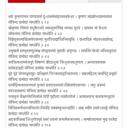
अग्रे कुरूणामथ पाण्डवानां दुःशासनेनाहृतवस्त्रकेशा । कृष्णा तदाक्रोशदनन्यनाथा
गोविन्द दामोदर माधवेति ॥ १॥
श्रीकृष्ण विष्णो मधुकैटभारे भक्तानुकम्पिन् भगवन् मुरारे । त्रायस्व मां केशव
लोकनाथ गोविन्द दामोदर माधवेति ॥ २॥
विक्रेतुकामाखिलगोपकन्या मुरारिपादार्पितचित्तवृत्तिः । दध्यादिकं मोहवशादवोचद्
गोविन्द दामोदर माधवेति ॥ ३॥
उलूखले सम्भृततण्डुलाश्च संघट्टयन्त्यो मुसलैः प्रमुग्धाः । गायन्ति गोप्यो जनितानुरागा
गोविन्द दामोदर माधवेति ॥ ४॥
काचित्कराम्भोजपुटे निषण्णं क्रीडाशुकं किंशुकरक्ततुण्डम् । अध्यापयामास
सरोरुहाक्ष्ही गोविन्द दामोदर माधवेति ॥ ५॥
गृहे गृहे गोपवधूसमूहः प्रतिक्षणं पिञ्जरसाइरिकाणाम् । स्खलद्गिरम् वाचयितुं प्रवृत्तो
गोविन्द दामोदर माधवेति ॥ ६॥
पर्य्यङ्किकाभाजमलं कुमारं प्रस्वापयन्त्योऽखिलगोपकन्याः । जगुः प्रबन्धं
स्वरतालबन्धं गोविन्द दामोदर माधवेति ॥ ७॥
रामानुजं वीक्षणकेलिलोलं गोपी गृहीत्वा नवनीतगोलं । आबालकम् बालकमाजुहाव
गोविन्द दामोदर माधवेति ॥ ८॥
विचित्रवर्णाभरणाभिरामेऽभिधेहि वक्त्राम्बुजराजहंसि । सदा मदीये रसनेऽग्ररङ्गे गोविन्द
दामोदर माधवेति ॥ ९॥
अङ्काधिरूढं शिशुगोपगूढं स्तनं धयन्तं कमलैककान्तम् । सम्बोधयामास मुदा यशोदा
गोविन्द दामोदर माधवेति ॥ १०॥