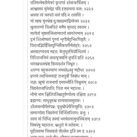
पतिमन्वेषतीमेकां कृपणां शोककर्षिताम् ।
आश्वासय मृगेन्द्रेह यदि दृष्टस्त्वया नल: ॥२२॥
अथवा त्वं वनपते नलं यदि न शससि ।
मां खाद्य मृगश्रेष्ठ दु:खादस्माद्विमोचय ॥२३॥
श्रुत्वारण्ये विलपितं ममैष मृगराट् स्वयम ।
यात्येतां मृष्टसलिलामापगां सागरंगमाम् ॥२४॥
इमं शिलोच्चयं पुण्यं शृग्ङैर्बहुभिरुच्छ्रितै: ।
विराजद्भिर्दिविस्पृग्भिर्नैकवर्णैर्मनोहरे: ॥२५॥
अस्यारण्यस्य महत: केतुभूतमिवोत्थितमं ।
गिरिराजमिमं तावत्पृच्छामि नृपतिं प्रति ॥२६॥
भगवन्नचलश्रेष्ठ दिव्यदर्शन विश्रुत ।
शरण्य बहुकल्याण नमस्तेsस्तु महीधर ॥२७॥
प्रणमे त्वाभिगम्याहं राजपुत्रीं निबोध माम् ।
राज्ञ: स्नुषां राजभार्या दमयन्तीति विश्रुताम् ॥२८॥
विदर्भराजाधिपति: पिता मम महारथ: ।
भीमो नाम क्षितिपतिश्चातुर्वर्ण्यस्य रक्षिता ॥२९॥
ब्रह्मण्य: साधुवृत्तश्च सत्यवागनसूयक: ।
शीलवान्वीर्यसंपन्न: पृथुश्रीर्धर्मविच्छुचि: ॥३०॥
सम्यग्गोप्ता विदर्भणां निर्जितारिगण: प्रभु: ।
तस्य मां विध्दि तनयां भगवंस्त्वामुपस्थिताम् ॥३१॥
निषधेषु महाराज: श्वशुरो मे नरोत्तम: ।
गृहीतनामा विख्यातो वीरसेन इति स्म ह ॥३२॥