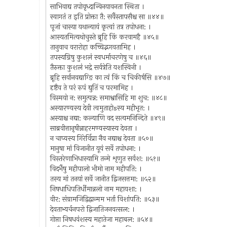
साभिवाद्य तपोवृध्दान्विनयावनता स्थिता ।
स्वागतं त इति प्रोक्ता तै: सर्वैस्तापसैश्च सा ॥४४॥
पूजां चास्या यथान्यायं कृत्वां तत्र तपोधना: ।
आस्यतमित्यथोचुस्ते ब्रूहि किं करवामहै ॥४५॥
तानुवाच वरारोहा कच्चिद्भगवतामिह ।
तपस्यग्निषु कुशलं स्वधर्माचरणेषु च ॥४६॥
तैरुक्ता कुशलं भद्रे सर्वत्रेति यशस्विनी ।
ब्रूहि सर्वानवद्याग्ङि का त्वं किं च चिकीर्षसि ॥४७॥
दृष्टैव ते परं रुपं द्युतिं च परमामिह ।
विस्मयो न: समुत्पन्न: समाश्वासिहि मा शुच: ॥४८॥
अस्यारण्यस्य देवी त्वमुताहोsस्य महीभृत: ।
अस्याश्च नद्या: कल्याणि वद सत्यमनिन्दिते ॥४९॥
साब्रवीत्तानृषीन्नाहरमण्यस्यास्य देवता ।
न चाप्यस्य गिरेर्विप्रा नैव नद्याश्च देवता ॥५०॥
मानुषा मां विजानीत यूयं सर्वे तपोधना: ।
विस्तरेणाभिधास्यामि तन्मे शृणुत सर्वश: ॥५१॥
विदर्भैषु महीपालो भीमो नाम महीपति: ।
तस्य मां तनयां सर्वे जानीत द्विजसत्तमा: ॥५२॥
निषधाधिपतिर्धीमान्नलो नाम महायशा: ।
वीर: संग्रामजिद्विद्वान्मम भर्ता विशांपति: ॥५३॥
देवताभ्यर्चनपरो द्विजातिजनवत्सल: ।
गोप्ता निषधवंशस्य महातेजा महाबल: ॥५४॥