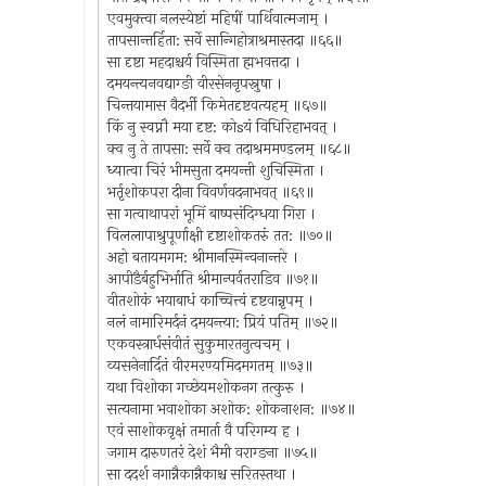
एवमुक्त्वा नलस्येष्टां महिषीं पार्थिवात्मजाम् ।
तापसान्तर्हिता: सर्वे सान्गिहोत्राश्रमास्तदा ॥६६॥
सा दृष्टा महदाश्चर्य विस्मिता ह्मभवत्तदा ।
दमयन्त्यनवद्याग्ङी वीरसेननृपस्नुषा ।
चिन्तयामास वैदर्भी किमेतदृष्टवत्यहम् ॥६७॥
किं नु स्वप्नौ मया दृष्ट: कोsयं विधिरिहाभवत् ।
क्व नु ते तापसा: सर्वे क्व तदाश्रममण्डलम् ॥६८॥
ध्यात्वा चिरं भीमसुता दमयन्ती शुचिस्मिता ।
भर्तृशोकपरा दीना विवर्णवदनाभवत् ॥६९॥
सा गत्वाथापरां भूमिं बाष्पसंदिग्धया गिरा ।
विललापाश्रुपूर्णाक्षी दृष्टाशोकतरुं तत: ॥७०॥
अहो बतायमगम: श्रीमानस्मिन्वनान्तरे ।
आपीडैर्बहुभिर्भाति श्रीमान्पर्वतराडिव ॥७१॥
वीतशोकं भयाबाधं काच्चित्त्वं दृष्टवान्नृपम् ।
नलं नामारिमर्दनं दमयन्त्या: प्रियं पतिम् ॥७२॥
एकवस्त्रार्धसंवीतं सुकुमारतनुत्वचम् ।
व्यसनेनार्दितं वीरमरण्यमिदमगतम् ॥७३॥
यथा विशोका गच्छेयमशोकनग तत्कुरु ।
सत्यनामा भवाशोका अशोक: शोकनाशन: ॥७४॥
एवं साशोकवृक्षं तमार्ता वै परिगम्य ह ।
जगाम दारुणतरं देशं भैमी वराग्ङना ॥७५॥
सा ददर्श नगान्नैकान्नैकाश्च सरितस्तथा ।