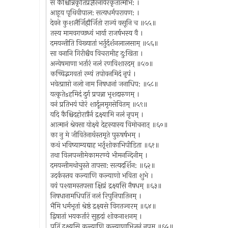
स कैश्चिन्निकृतिप्रज्ञैरनार्यैरकृतात्मभि: ।
आहूय पृथिवीपाल: सत्यधर्मपरायण: ।
देवने कुशलैर्जिह्मैर्जितो राज्यं वसूनि च ॥५५॥
तस्य मामवगच्छध्वं भार्या राजर्षभस्य वै ।
दमयन्तीति विख्यातां भर्तुर्दर्शनलालसाम् ॥५६॥
सा वनानि गिरीश्चैव विचरामीह दु:खिता ।
अन्वेषमाणा भर्तारं नलं रणविशारदम् ॥५७॥
कच्चिद्भगवतां रम्यं तपोवनमिदं नृपं ।
भवेत्प्राप्तो नलो नाम निषधानां जनाधिप: ॥५८॥
यत्कृतेsहमिदं दुर्ग प्रपन्ना भृशदारुणम् ।
वनं प्रतिभयं घोरं शार्दूलमृगसेवितम् ॥५९॥
यदि कैश्चिदहोरात्रैर्न द्रक्ष्यामि नलं नृपम् ।
आत्मानं श्रेयसा योक्ष्ये देहस्यास्य विमोचनात् ॥६०॥
का नु मे जीवितेनार्थस्तमृते पुरुषर्षभम् ।
कथं भविष्याम्यद्याह भर्तृशोकाभिपीडिता ॥६१॥
तथा विलपन्तीमेकामरण्ये भीमनन्दिनीम् ।
दमयन्तीमथोचुस्ते तापसा: सत्यदर्शिन: ॥६२॥
उदर्कस्तव कल्याणि कल्याणो भविता शुभे ।
वयं पश्यामस्तपसा क्षिप्रं द्रक्ष्यसि नैषधम् ॥६३॥
निषधानामधिपतिं नलं रिपुनिपातिनम् ।
भैमि धर्मभृतां श्रेष्ठं द्रक्ष्यसे विगतज्वरम् ॥६४॥
द्विषातां भयकर्तारं सुह्रदां शोकनाशनम् ।
पतिं द्रक्ष्यसि कल्याणि कल्याणाभिजनं नृपम् ॥६५॥