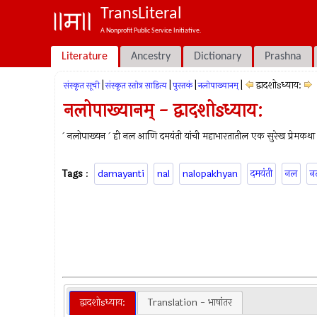
TransLiteral
A Nonprofit Public Service Initiative.
Literature
Ancestry
Dictionary
Prashna
|
|
|
|
द्वादशोsध्याय:
संस्कृत सूची
संस्कृत स्तोत्र साहित्य
पुस्तकं
नलोपाख्यानम्
नलोपाख्यानम् - द्वादशोsध्याय:
` नलोपाख्यन ` ही नल आणि दमयंती यांची महाभारतातील एक सुरेख प्रेमकथा
Tags
:
damayanti
nal
nalopakhyan
दमयंती
नल
न
द्वादशोsध्याय:
Translation - भाषांतर