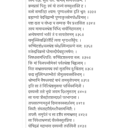
तस्य राज्ञ: सुतो वीर: श्रीमान् सत्यपराक्रम: ।
क्रमप्राप्तं पितु: स्वं यो राज्यं समनुशास्ति ह ।
नलो नामारिहा श्याम: पुण्यश्लोक इति श्रुत: ॥३३॥
ब्रह्मण्यो वेदविद्वाग्मी पुण्यकृत्सोमपोsग्निमान् ।
यष्टा दाता च योध्दा च सम्यक् चैव प्रशासिता ॥३४॥
तस्य मामाचलश्रेष्ठ विध्दि भार्यामिहागताम् ।
अन्वेषमाणां भर्तारं तं व नरवरोत्तमम् ॥३५॥
खमुल्लिखद्भिरेतैर्हि त्वया शृग्ङशतैर्नृप: ।
कच्चिदृष्टोsचलश्रेष्ठ वनेsस्मिन्दारुणे नल: ॥३६॥
गजेन्द्रविक्रमो धीमान्दीर्घबाहुरमर्षण: ।
निषधानामधिपति: कच्चिदृष्टस्त्वया नल: ॥३७॥
किं मां विलपन्तीमेकां पर्वतश्रेष्ठा बिह्ललाम् ।
गिरा नाश्वासयस्यद्य स्वां सुतामिव दु:खिताम् ॥३८॥
कदा सुस्मिग्धगम्भीरां जीमूतस्वनसंनिभाम् ।
श्रोष्यामि नैषधस्याहं बाचं ताममृतोपमाम् ॥३९॥
इति सा तं गिरिश्रेष्ठमुक्त्वा पार्थिवनन्दिनी ।
दमयन्ती ततो भूयो जगाम दिशमुत्तराम् ॥४०॥
सा गत्वा त्रीनहोरात्रान्ददर्श परभाग्ङना ।
तापसारण्यमतुलं दिव्यकाननदर्शनम् ॥४१॥
नियतै: संयताहारैर्दमशौचसमन्वितै: ।
तापसै: समुपेतं च सा दृष्टैव समाश्वसत् ॥४२॥
सा विवेशाश्रमपदं वीरसेनसुतप्रिया ।
योषिद्रत्नं महाभागा दमयन्ती तपस्विनी ॥४३॥