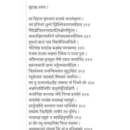
बृहदश्व उवाच ।
सा निहत्य मृगव्याधं प्रतस्थे कमलेक्षणा ।
वनं प्रतिभयं शून्यं झिल्लिकागणनादितम् ॥१॥
सिंहद्वीपिरुरुव्याघ्रमहिषर्क्षगणैर्युतम् ।
नानापक्षिगणाकीर्ण म्लेंच्छतस्करसेवितम् ॥२॥
यूथशो ददृशे चात्र विदर्भाधिपनन्दिनी ।
महिषांश्च वराहांश्च ऋक्षांश्च वनपन्नगान् ॥३॥
तेजसा यशसा लक्ष्म्या स्थिता च परया युता ।
नाबिभ्यत्सा नृपसुता भैमी तत्राथ कस्यचित् ॥४॥
दारुणामटवीं प्राप्य भर्तुव्यसनपीडिता ।
विदर्भतनया राजन्विललाप सुदु:खिता ॥५॥
व्यूढोरस्क महाबाहो नैषधानां जनाधिप ।
क्व नु राजन्गतोsसीह त्यक्त्वा मां विजने वने ॥६॥
अश्वमेधादिभिर्वीर क्रतुभीर्भूरिदक्षिणै: ।
कथामिष्टा नरव्याघ्र मयि मिथ्या प्रवर्तसे ॥७॥
यत्त्वयोक्तं नरश्रेष्ठ मत्समक्षं महाद्युते ।
स्मर्तुमर्हसि कल्याण वचनं पार्थिवर्षभ ॥८॥
यच्चोक्तं विहगैर्हसै: समीपे तव भूमिप ।
मत्समक्षं यदुक्तं च तदवेक्षितुमर्हसि ॥९॥
हा वीर ननु नामाहमिष्टा किल तवानघ ।
अस्यामटव्यां धोरायां किं मां न प्रतिभाषसे ॥१०॥