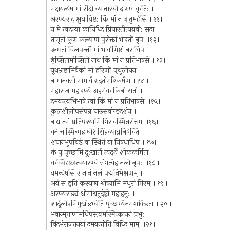
भक्षयत्येष मां रौद्रो व्यात्तास्यो दारुणाकृति: ।
अरण्यराट् क्षुधाविष्ट: किं मां न त्रातुमर्हसि ॥११॥
न मे त्वदन्या काचिध्दि प्रियास्तीत्यब्रवी: सदा ।
तामृतां कुरु कल्याण पुरोक्तां भारतीं नृप ॥१२॥
उन्मतां विलपन्तीं मां भार्यामिष्टां नराधिप ।
ईप्सितामीप्सितो नाथ किं मां न प्रतिभाषसे ॥१३॥
यूथभ्रष्टामिवैकां मां हरिणीं पृथुलोचन ।
न मानयसो मामार्य रुदतीमरिकर्षण ॥१४॥
महाराज महारण्ये अहमेकाकिनी सती ।
दमयन्त्यभिभाषे त्वां किं मां न प्रतिभाषसे ॥१५॥
कुलशीलोपसंपन्न चारुसर्वाग्ङदर्शन ।
नाद्य त्वां प्रतिपश्यामि गिरावस्मिन्नरोत्तम ॥१६॥
वने चास्मिन्महाघोरे सिंहव्याघ्रनिषेविते ।
शयानभुपविष्टं वा स्थितं वा निषधाधिप ॥१७॥
कं नु पृच्छामि दु:खार्ता त्वदर्थे शोककर्षिता ।
कच्चिदृष्टस्त्वयारण्ये संगत्येह नलो नृप: ॥१८॥
यमन्वेषसि राजानं नलं पद्मनिभेक्षणम् ।
अयं स इति कस्याद्य श्रोष्यामि मधुरां गिरम् ॥१९॥
अरण्यराड्यं श्रीमांश्चतुर्दष्ट्रो महाहनु: ।
शार्दूलोsभिमुखोsभ्येति पृच्छाम्येनमशक्ङिता ॥२०॥
भवान्मृगाणामधिपस्त्वमस्मिन्कानने प्रभु: ।
विदर्भराजतनयां दमयन्तीति विध्दि माम् ॥२१॥