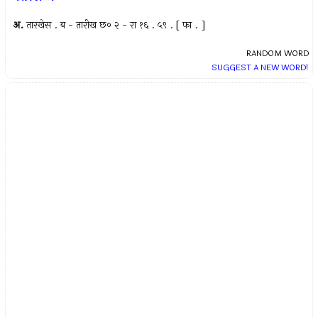
अ.
तारखेस . ब - तारीख छ० २ - रा १६ . ५९ . [ फा . ]
RANDOM WORD
SUGGEST A NEW WORD!