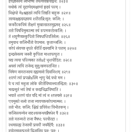
हयज्ञानस्य लोभाच्च तथेत्येवाब्रवीद्वच: ॥२३॥
यथोक्तं त्वं गृहाणेदमक्षाणां ह्रदयं परम् ।
निक्षेपो मेsश्वह्रदयं त्वयि तिष्ठति बाहुक ॥२४॥
तस्याक्षह्रदयज्ञस्य शरीरान्नि:सृत: कलि: ।
कर्कोटकविषं तीक्ष्णं मुखात्सततमुद्वमन् ॥२५॥
ततो विषविमुक्तात्मा स्वं रुपमकरोत्कलि: ।
तं शप्तुमैच्छत्कुपितो निषधाधिपतिर्नल: ॥२६॥
तमुवाच कलिर्भीतो वेपमान: कृताञ्जलि: ।
कोपं संयच्छ नृपते कीर्ति दास्यामि ते पराम् ॥२७॥
इन्द्रसेनस्य जननी कुपिता माशापत्पुरा ।
यदा त्वया परित्यक्ता ततोsहं भृशपीडित: ॥२८॥
अवसं त्वयि राजेन्द्र सुदु:खमपराजित ।
विषेण नागराजस्य दह्यमानो दिवानिशम् ॥२९॥
शरणं त्वां प्रपन्नोsस्मि शृणु चेदं वचो मम ।
ये च त्वां मनुजा लोके कीर्तयिष्यन्त्यतन्द्रिता: ॥३०॥
मत्प्रसूतं भयं तेषां न कदाचिद्भविष्यति ।
भयार्त शरणं यांत यदि मां त्वं न शप्स्यसे ॥३१॥
एवमुक्तो नलो राजा न्ययच्छत्कोपमात्मन: ।
ततो भीत: कलि: क्षिप्रं प्रविवेश विभीतकम् ।
कलिस्त्वन्येन नादृश्यत्कथयन्नैषधेन वै ॥३२॥
ततो गतज्वरो राजा नैषध: परवीरहा ।
रथमारुह्य तेजस्वी प्रययौ जवनैर्हयै: ॥३३॥
हयोतमानुत्पततो द्विजानिव पुन: पुन: ।