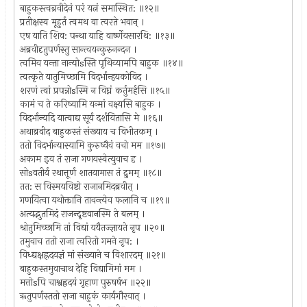
बाहुकस्त्वब्रवीदेनं परं यत्नं समास्थित: ॥१२॥
प्रतीक्षस्व मूहुर्त त्वमथ वा त्वरते भवान् ।
एष याति शिव: पन्था याहि वार्ष्णेयसारथि: ॥१३॥
अब्रवीदृतुपर्णस्तु सान्त्वयन्कुरुनन्दन ।
त्वमिव यन्ता नान्योsस्ति पृथिव्यामपि बाहुक ॥१४॥
त्वत्कृते यातुमिच्छामि विदर्भान्हयकोविद ।
शरणं त्वां प्रपन्नोsस्मि न विघ्नं कर्तुमर्हसि ॥१५॥
कामं च ते करिष्यामि यन्मां वक्ष्यसि बाहुक ।
विदर्भान्यदि यात्वाद्य सूर्य दर्शयितासि मे ॥१६॥
अथाब्रवीद बाहुकस्तं संख्याय च विभीतकम् ।
ततो विदर्भान्यास्यामि कुरुष्वैवं वचो मम ॥१७॥
अकाम इव तं राजा गणयस्वेत्युवाच ह ।
सोsवतीर्य रथात्तूर्ण शातयामास तं द्रुमम् ॥१८॥
तत: स विस्मयविष्टो राजानमिदब्रवीत् ।
गणयित्वा यथोक्तानि तावन्त्येव फलानि च ॥१९॥
अत्यद्भुतमिदं राजन्दृष्टवानस्मि ते बलम् ।
श्रोतुमि़च्छामि तां विद्यां ययैतज्ज्ञायते नृप ॥२०॥
तमुवाच ततो राजा त्वरितो गमने नृप: ।
विध्द्यक्षह्रदयज्ञं मां संख्याने च विशारदम् ॥२१॥
बाहुकस्तमुवाचाथ देहि विद्यामिमां मम ।
मत्तोsपि चाश्वह्रदयं गृहाण पुरुषर्षभ ॥२२॥
ऋतुपर्णस्ततो राजा बाहुकं कार्यगौरवात् ।