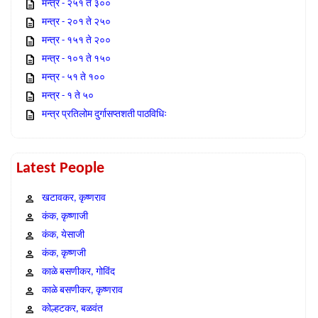
मन्त्र - २५१ ते ३००
मन्त्र - २०१ ते २५०
मन्त्र - १५१ ते २००
मन्त्र - १०१ ते १५०
मन्त्र - ५१ ते १००
मन्त्र - १ ते ५०
मन्त्र प्रतिलोम दुर्गासप्तशती पाठविधिः
Latest People
खटावकर, कृष्णराव
कंक, कृष्णाजी
कंक, येसाजी
कंक, कृष्णजी
काळे बसणीकर, गोविंद
काळे बसणीकर, कृष्णराव
कोल्हटकर, बळवंत