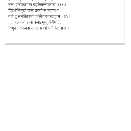
नल: संनोदयामास प्रह्रष्टेनान्तरात्मना ॥३४॥
विदर्भाभिमुखो राजा प्रययौ स महायशा: ।
नले तु समतिक्रान्ते कलिरप्यगमदगृहम् ॥३५॥
ततो गतज्वरो राजा नलोsभूत्पृथिवीपति: ।
विमुक्त: कलिना राजन्रुपमात्रवियोजित: ॥३६॥