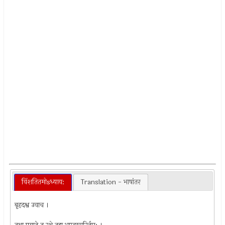
विंशतितमोsध्याय:
Translation - भाषांतर
बृहदश्व उवाच ।