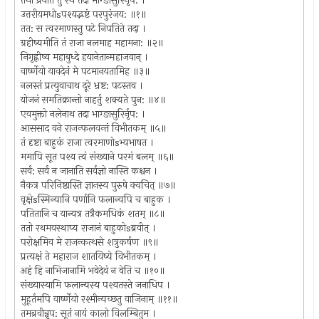
तथा प्रयाते तु रथे तदा भाग्ङासुरिर्नृप: ।
उत्तरीयमधोsपश्यद्भष्टं परपुरंजय: ॥१॥
तत: स त्वरमाणस्तु पटे निपतिते तदा ।
ग्रहीष्यमीति तं राजा नलमाह महामना: ॥२॥
निगृह्नीष्व महाबुध्दे हयानेतान्महाजवान् ।
वार्ष्णेयो यावदेनं मे पटमानयतामिह ॥३॥
नलस्तं प्रत्युवाचाथ दूरे भ्रष्ट: पटस्तव ।
योजनं समतिक्रान्तो नाहर्तु शक्यते पुन: ॥४॥
एवमुक्तो नलेनाथ तदा भाग्ङासुरिर्नृप: ।
आससाद वने राजन्फलवन्तं विभीतकम् ॥५॥
तं दृष्टा बाहुकं राजा त्वरमाणोsभ्यभाषत ।
ममापि सूत पश्य त्वं संख्याने परमं बलम् ॥६॥
सर्व: सर्व न जानाति सर्वज्ञो नास्ति कश्चन ।
नैकत्र परिनिष्ठास्ति ज्ञानस्य पुरुषे क्वचित् ॥७॥
वृक्षेsस्मिन्यानि पर्णानि फलान्यपि च बाहुक ।
पतितानि च यान्यत्र तत्रैकमधिकं शतम् ॥८॥
ततो रथमवस्थाप्य राजानं बाहुकोsब्रवीत् ।
परोक्षमिव मे राजन्कत्थसे शत्रुकर्षण ॥९॥
प्रत्यक्षं ते महाराज शातयिष्ये विभीतकम् ।
अहं हि नाभिजानामि भवेदेवं न वेति च ॥१०॥
संख्यास्यामि फलान्यस्य पश्यतस्ते जनाधिप ।
मुहूर्तमपि वार्ष्णेयो रश्मीन्यच्छतु वाजिनाम् ॥११॥
तमब्रवीन्नृप: सूतं नायं कालो विलम्बितुम ।