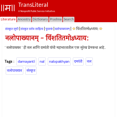
TransLiteral
A Nonprofit Public Service Initiative.
Literature
Ancestry
Dictionary
Prashna
Search
|
|
|
|
विंशतितमोsध्याय:
संस्कृत सूची
संस्कृत स्तोत्र साहित्य
पुस्तकं
नलोपाख्यानम्
नलोपाख्यानम् - विंशतितमोsध्याय:
` नलोपाख्यन ` ही नल आणि दमयंती यांची महाभारतातील एक सुरेख प्रेमकथा आहे.
Tags
:
damayanti
nal
nalopakhyan
दमयंती
नल
नलोपाख्यान
संस्कृत