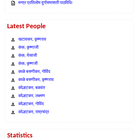
मन्त्र प्रतिलोम दुर्गासप्तशती पाठविधिः
Latest People
खटावकर, कृष्णराव
कंक, कृष्णाजी
कंक, येसाजी
कंक, कृष्णजी
काळे बसणीकर, गोविंद
काळे बसणीकर, कृष्णराव
कोल्हटकर, बळवंत
कोल्हटकर, लक्ष्मण
कोल्हटकर, गोविंद
कोल्हटकर, राम्रचंद्र
Statistics