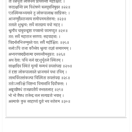
तां रत्नंभूतां लोकस्य प्रार्थयन्तो महीक्षित: ।
काङक्षन्ति स्म विशेषणे बलवृत्रनिषूदन ॥२२॥
एतस्मिन्कथ्यमाने तु लोकपालाश्च साग्निका: ।
आजग्मुर्दैवराजस्य समीपममतोत्तमा: ॥२३॥
ततस्ते शुश्रुत्व: सर्वे नारदस्य वचो महत् ।
श्रुत्वैव चाबुवन्हृष्टा गच्छामो वयमप्युत ॥२४॥
तत: सर्वे महाराज सगणा: सहवाहना: ।
विदर्भानभिजग्मुस्ते यत: सर्वै महीक्षित: ॥२५॥
नलो‍ऽपि राजा कौन्तेय श्रुत्वा राज्ञां समागमम् ।
अभ्यगच्छददीनात्मा दमयन्तीमनुव्रत: ॥२६॥
अथ देवा: पथि नलं ददृशुर्भूतले स्थितम् ।
साक्षादिव स्थितं मूर्त्या मन्मथं रूपसंपदा ॥२७॥
तं दृष्टा लोकपालास्ते भ्राजमानं यथा रविम् ।
तस्थर्विगतसंकल्पा विस्मिता रूपसंपदा ॥२८॥
ततोऽन्तरिक्षे विष्टभ्य विमानानि दिवौकस: ।
अब्रुवन्नैषधं राजन्नवतीर्य नभस्तलात् ॥२९॥
भो भो नैषध राजेन्द्र नल सत्यव्रतो भवान् ।
अस्माकं कुरु साहाय्यं दूतो भव नरोत्तम ॥३०॥