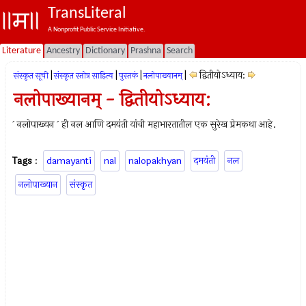
TransLiteral
A Nonprofit Public Service Initiative.
Literature
Ancestry
Dictionary
Prashna
Search
|
|
|
|
द्वितीयो‍ऽध्याय:
संस्कृत सूची
संस्कृत स्तोत्र साहित्य
पुस्तकं
नलोपाख्यानम्
नलोपाख्यानम् - द्वितीयो‍ऽध्याय:
` नलोपाख्यन ` ही नल आणि दमयंती यांची महाभारतातील एक सुरेख प्रेमकथा आहे.
Tags
:
damayanti
nal
nalopakhyan
दमयंती
नल
नलोपाख्यान
संस्कृत