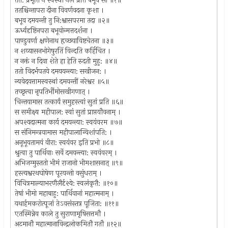
तत: प्रभृति न स्वस्था नलं प्रति बभूव सा ॥१॥
ततश्चिन्तापरा दीना विवर्णवदना कृशा ।
बभूव दमयन्ती तु नि:श्वासपरमा तदा ॥२॥
ऊर्ध्वदृष्टिनपरा बभूवोन्मत्तदर्शना ।
पाण्डुवर्णा क्षणेनाथ हृच्छयाविष्टचेतना ॥३॥
न शय्यासनभोगेषुरतिं विन्दति कर्हिचित ।
न नक्तं न दिवा शेते हा हेति रुदती मुहु: ॥४॥
ततो विदर्भपतये दमययन्त्या: सखीजन: ।
न्यवेदयत्तामस्वस्थां दमयन्तीं नरेश्वर ॥५॥
तच्छृत्वा नृपतिर्भीमोसखीगणात् ।
चिन्तयामास तत्कार्यं समुहस्त्वां सुतां प्रति ॥६॥
स समीक्ष्य महीपाल: स्वां सुतां प्राप्तयौवनाम् ।
अपश्यदात्मना कार्य दमयन्त्या: स्वयंवरम ॥७॥
स संनिमन्त्रयामास महीपालान्विशांपति: ।
अनूभूयतामयं वीरा: स्वयंवर इति प्रभो ॥८॥
श्रुत्वा तु पार्थिवाः सर्वे दमयन्त्या: स्वयंवरम् ।
अभिजग्मुस्ततो भीमं राजानो भीमशासनात् ॥९॥
हस्त्यश्वरथघोषेण पूरयन्तो वसुंधराम् ।
विचित्रमाल्याभरणैलैर्दृश्ये: स्वलंकृतै: ॥१०॥
तेषां भीमो महाबाहु: पार्थिवानां महात्मनाम् ।
यथार्हमकरोत्पूजां तेऽवसंस्तत्र पूजिता: ॥११॥
एतस्मिन्नेव काले तु सुराणामृषिसत्तमौ ।
अटमानौ महात्मानाविन्द्रलोकमितौ गतौ ॥१२॥