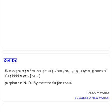
टलफर
न.
कवच ; फोल ; बाहेरची त्वचा ; साल ( पोकळ , बदाम , भुईमुग इ० ची ); वाटाण्याची
शेंग ; चिंचेचें बोटूक . [ घ्व . ]
ṭalaphara n N. D. By metathesis for टरफल.
RANDOM WORD
SUGGEST A NEW WORD!