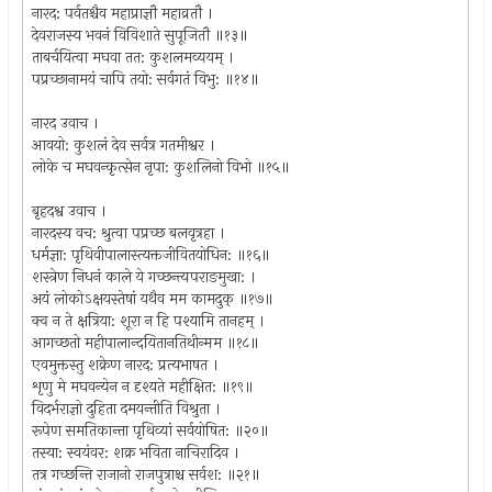
नारद: पर्वतश्चैव महाप्राज्ञौ महाव्रतौ ।
देवराजस्य भवनं विविशाते सुपूजितौ ॥१३॥
ताबर्चयित्वा मघवा तत: कुशलमव्ययम् ।
पप्रच्छानामयं चापि तयो: सर्वगतं विभु: ॥१४॥
नारद उवाच ।
आवयो: कुशलं देव सर्वत्र गतमीश्वर ।
लोके च मघवन्कृत्सेन नृपा: कुशलिनो विभो ॥१५॥
बृहदश्व उवाच ।
नारदस्य वच: श्रुत्वा पप्रच्छ बलवृत्रहा ।
धर्मज्ञा: पृथिवीपालास्त्यक्तजीवितयोधिन: ॥१६॥
शस्त्रेण निधनं काले ये गच्छन्त्यपराङमुखा: ।
अयं लोकोऽक्षयस्तेषां यथैव मम कामदुक् ॥१७॥
क्व न ते क्षत्रिया: शूरा न हि पश्यामि तानहम् ।
आगच्छतो महीपालान्दयितानतिथीन्मम ॥१८॥
एवमुक्तस्तु शक्रेण नारद: प्रत्यभाषत ।
शृणु मे मघवन्येन न दृश्यते महीक्षित: ॥१९॥
विदर्भराज्ञो दुहिता दमयन्तीति विश्रुता ।
रूपेण समतिकान्ता पृथिव्यां सर्वयोषित: ॥२०॥
तस्या: स्वयंवर: शक्र भविता नाचिरादिव ।
तत्र गच्छन्ति राजानो राजपुत्राश्च सर्वश: ॥२१॥