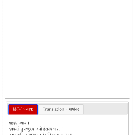
द्वितीयो‍ऽध्याय:
Translation - भाषांतर
बृहदश्व उवाच ।
दमयन्ती तु तच्छ्रुत्वा वचो हंसस्य भारत ।