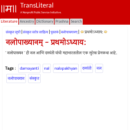
TransLiteral
A Nonprofit Public Service Initiative.
Literature
Ancestry
Dictionary
Prashna
Search
|
|
|
|
प्रथमोऽध्याय:
संस्कृत सूची
संस्कृत स्तोत्र साहित्य
पुस्तकं
नलोपाख्यानम्
नलोपाख्यानम् - प्रथमोऽध्याय:
` नलोपाख्यन ` ही नल आणि दमयंती यांची महाभारतातील एक सुरेख प्रेमकथा आहे.
Tags
:
damayanti
nal
nalopakhyan
दमयंती
नल
नलोपाख्यान
संस्कृत