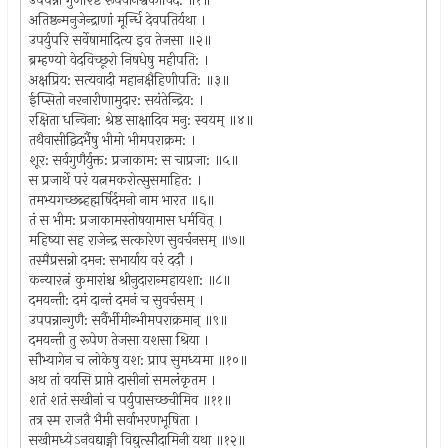
उपपन्नो गुणैरिष्टै रूपवानश्वकोविद: ॥१॥
अतिष्ठन्मनुजेन्द्राणां मूर्न्धि देवपतिर्यथा ।
उपर्युपरि सर्वेषामादित्य इव तेजसा ॥२॥
ब्रम्हण्यो वेदविच्छूरो निषधेषु महीपति: ।
अक्षप्रिय: सत्यवादी महानक्षैहिणीपति: ॥३॥
ईप्सितो नरनारीणामुदार: सयंतेन्द्रिय: ।
रक्षिता धन्विना: श्रेष्ठ साक्षादिव मनु: स्वयम् ॥४॥
तथैवासीद्विदर्भैषु भीमो भीमपराक्रम: ।
शूर: सर्वगुणैर्युक्त: प्रजाकाम: स चाप्रजा: ॥५॥
स प्रजार्थे परं यत्नमकरोत्सुसमाहित: ।
तमभ्यगच्छब्र्हह्मर्षिर्दमनो नाम भारत ॥६॥
तं स भीम: प्रजाकामस्तोषयामास धर्मवित् ।
महिष्या सह राजेन्द्र सत्कारेण सुवर्चनसम् ॥७॥
तस्मैप्रसन्नो दमन: सभार्याय वरं ददौ ।
कन्यारत्नं कुमारांश्च श्रीनुदारान्महायशा: ॥८॥
दमयन्ती: दमं दान्तं दमनं च सुवर्चसम् ।
उपपन्नान्गुणै: सर्वैर्भीमीन्भीमपराक्रमान् ॥९॥
दमयन्ती तु रूपेण तेजसा यशसा श्रिया ।
सौभ्यागेन च लोकेषु यश: प्राप सुमध्यमा ॥१०॥
अथ तां वयसि प्राप्ते दासीनां समलंकृतम ।
शतं शतं सखीनां च पर्युपासच्छचीमिव ॥११॥
तत्र स्म राजतै भैमी सर्वाभरणभूषिता ।
सखीमध्येऽनवद्याङ्गी विद्युत्सौदामिनी यथा ॥१२॥