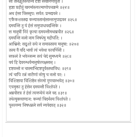
सा तानद्भुतरूपान्वै दृष्टा सखीगणावृता ।
हृष्टा ग्रहीतुं खगमांस्त्वरमाणोपचक्रमे ॥२४॥
अथ हंसा विससृप: सर्वत: प्रमदावने ।
एकैकशस्तदा कन्यास्तान्हंसान्समुपाद्रवन ॥२५॥
दमयन्ति तु यं हंसं समुपाधावदन्तिके ।
स मानुषीं गिरं कृत्वा दमयन्तीमथाब्रवीत ॥२६॥
दमयन्ति नलो नाम निषधेषु महीपति: ।
आश्विनो: सद्रुशो रूपे न समास्तस्य मानुषा: ॥२७॥
तस्य वै यदि भार्या त्वं भवेथा वरवर्णिनी ।
सफलं ते भवेज्जन्म रूपं चेदं सुमध्यमे ॥२८॥
वयं हि देवगन्धर्वमानुषोरगक्षसान् ।
दृष्टवन्तो न चास्माभिदृष्टपूर्वस्तथाविध: ॥२९॥
त्वं चापि रत्नं नारीणां नरेषु च नलो वर: ।
विशिष्टाया विशिष्टेन संगमो गुणवान्भवेत् ॥३०॥
एवमुक्ता तु हंसेन दमयन्ती विशांपते ।
अब्रवीत्तत्र तं हंसं त्वमप्येवं नले वद ॥३१॥
तथेत्युक्त्वाण्डज: कन्यां विदर्भस्य विशांपते ।
पुनरगम्य निषधन्नले सर्व न्यवेदयत् ॥३२॥