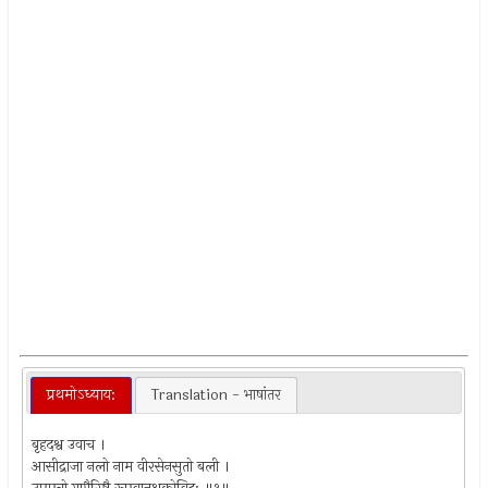
प्रथमोऽध्याय:
Translation - भाषांतर
बृहदश्व उवाच ।
आसीद्राजा नलो नाम वीरसेनसुतो बली ।