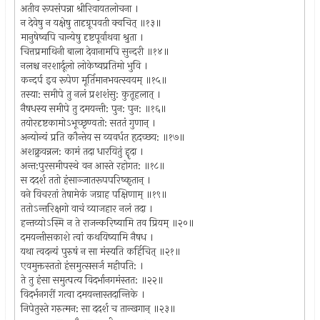
अतीव रूपसंपन्ना श्रीरिवायतलोचना ।
न देवेषु न यक्षेषु तादृग्रूपवती क्वचित् ॥१३॥
मानुषेष्वपि चान्येषु दृष्टपूर्वाथवा श्रुता ।
चित्तप्रमाथिनी बाला देवानामपि सुन्दरी ॥१४॥
नलश्च नरशार्दूलो लोकेष्वप्रतिमो भुवि ।
कन्दर्प इव रूपेण मूर्तिमानभवत्स्वयम् ॥१५॥
तस्या: समीपे तु नलं प्रशशंसु: कुतूहलात् ।
नैषधस्य समीपे तु दमयन्ती: पुन: पुन: ॥१६॥
तयोरदृष्टकामो‍ऽभूच्छृण्वतो: सततं गुणान् ।
अन्योन्यं प्रति कौन्तेय स व्यवर्धत हृदच्छय: ॥१७॥
अशक्नुवन्नल: कामं तदा धारयितुं हॄदा ।
अन्त:पुरसमीपस्थे वन आस्ते रहोगत: ॥१८॥
स ददर्श ततो हंसाञ्जातरूपपरिष्कृतान् ।
वने विचरतां तेषामेकं जग्राह पक्षिणाम् ॥१९॥
ततोऽन्तरिक्षगो वाचं व्याजहार नलं तदा ।
हन्तव्योऽस्मि न ते राजन्करिष्यामि तव प्रियम् ॥२०॥
दमयन्तीसकाशे त्वां कथयिष्यामि नैषध ।
यथा त्वदन्यं पुरुषं न सा मंस्यति कर्हिचित् ॥२१॥
एवमुक्तस्ततो हंसमुत्ससर्ज महीपति: ।
ते तु हंसा समुत्पत्य विदर्भानगमंस्तत: ॥२२॥
विदर्भनगरीं गत्वा दमयन्तास्तदान्तिके ।
निपेतुस्ते गरुत्मन: सा ददर्श च तान्खगान् ॥२३॥