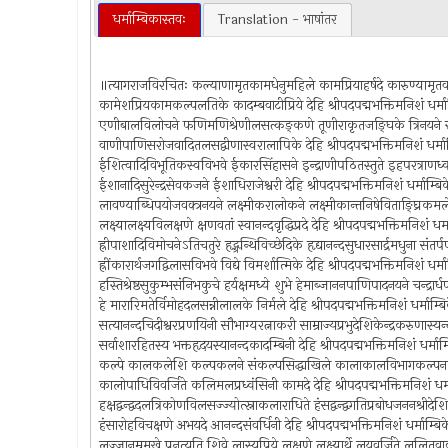
धर्माम्बिकास्तवः
Translation - भाषांतर
॥त्यागराजविरचितः कल्याणामृतकामधेनुमहिले कामप्रियाहर्षदे कारुण्यामृ
कामेशप्रियकामकल्पलतिके कादम्बवाटीप्रिये देहि श्रीपदपद्मभक्तिमनिशं धर्मा
एणीबालविलोचने फणिमणिश्रेणीलसत्कङ्कणे तूणीराकृतजङ्घिके त्रिनयने स्
वाणीपाणिसरोजवादितलसद्वीणास्वरालापिके देहि श्रीपदपद्मभक्तिमनिशं धर्माम
ईशित्वादिविभूतिकस्वविभवे ईकारसिंहासने इन्द्राणीपठितस्तुते इहपरत्राणध्व
ईशानादिसुरेन्द्रसेवकजने ईशाधिराजेश्वरी देहि श्रीपदपद्मभक्तिमनिशं धर्माम्बि
लावण्याब्धिपयोजवक्त्रनयने लक्ष्मीकरालोकने लक्ष्मीकान्तनिषेविताङ्घ्रिकमल
लक्ष्यालक्ष्यविलक्षणे क्षणवतां स्वानन्दवृद्धिप्रदे देहि श्रीपदपद्मभक्तिमनिशं ध
ह्रीपाशादिविमोचनेऽतिचतुरे हृद्ग्रन्थिविच्छेदिके हृद्यानन्दसुधारसार्द्रमधुना संतर्
ह्रींकारार्थजगद्विलासविभवे विद्ये विमर्शात्मिके देहि श्रीपदपद्मभक्तिमनिशं धर्
हस्तिश्रेष्ठसुकुम्भसंनिभकुचे हर्यक्षमध्ये शुभे हेमाब्जाननपाणिपादनयने चन्द्रार्
हे मारारिमतेर्विमोहदलसन्नीलालके निर्मले देहि श्रीपदपद्मभक्तिमनिशं धर्माम्ब
सत्यानन्दचिदीश्वरप्रणयिनी सौभाग्यरत्नाकरी साम्राज्यप्रभुदेशिकेन्द्रकरुणास्यन्द
सर्वाशारहितस्य भक्तहृदयस्यानन्दकादम्बिनी देहि श्रीपदपद्मभक्तिमनिशं धर्माम
कल्पे कालकलेशि कल्पकलने संकल्पसिद्धाखिले कालाकालविभागकल्पनक
कालोपाधिविवर्जिते कलिमलप्रध्वंसिनी कामदे देहि श्रीपदपद्मभक्तिमनिशं धर्म
हक्षद्वन्द्वदलत्रिकोणविलसज्ज्योत्स्नाकलाराधिते हंसद्वन्द्वगतिप्रबोधजननश्रीदेशिक
हंसारोहविचक्षणे अभयदे आनन्दसंवर्धिनी देहि श्रीपदपद्मभक्तिमनिशं धर्माम्बि
लज्जानम्रमुखे प्रनृत्यति शिवे लास्यप्रिये लक्षणे लक्ष्यार्थे लयवर्जिते ललितव