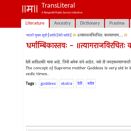
TransLiteral
A Nonprofit Public Service Initiative.
Literature
Ancestry
Dictionary
Prashna
|
|
|
॥त्यागराजविरचितः कल्याणाम...
मराठी मुख्य सूची
स्तोत्रे
देवी स्तोत्रे
धर्माम्बिकास्तवः - ॥त्यागराजविरचितः
देवी आदिशक्ती माया आहे. तिची अनेक रूपे आहेत. जसे ती जगत्‌कल्याण्कारी त
The concept of Supreme mother Goddess is very old in I
vedic times.
Tags
:
goddess
stotra
देवी
स्तोत्र