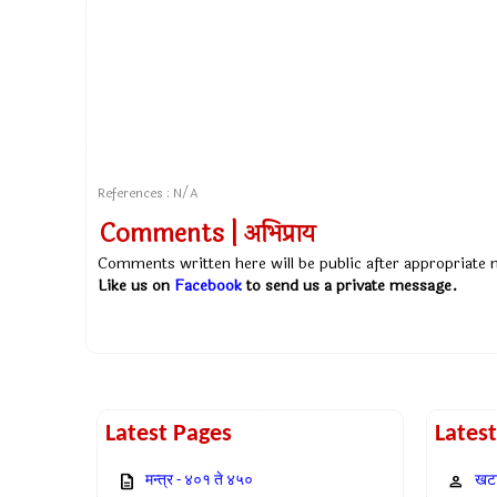
References : N/A
Comments | अभिप्राय
Comments written here will be public after appropriate
Like us on
Facebook
to send us a private message.
Latest Pages
Lates
मन्त्र - ४०१ ते ४५०
खटा