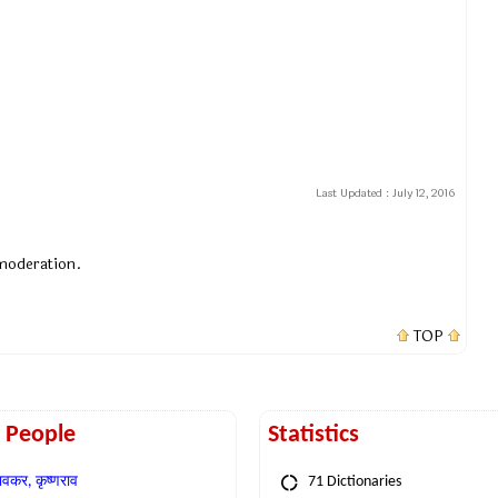
Last Updated :
July 12, 2016
 moderation.
TOP
t People
Statistics
वकर, कृष्णराव
71 Dictionaries