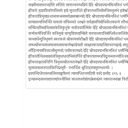
लक्ष्मीमानसराजहंसि ललिते लामज्जगन्धप्रिये देहि श्रीपदपद्मभक्तिमनिशं धर्म
ह्रींकारे हृदयत्रिकोणनिलये हृद्ये सुराराधिते ह्रींकारध्वनिलीनचित्तसुलभे हृष्टेश्वरेष
ह्रींकाराग्निमुखप्रशान्तकलनासर्वज्ञसाम्राज्यदे देहि श्रीपदपद्मभक्तिमनिशं धर्मा
सत्यासत्यविवर्जिते समरसे संविल्लते शाश्वते सर्वज्ञानविबोधिनीशकरुणे सौभा
सच्चित्सौख्यविलासकेलिकुतुके सर्वापवर्गात्मिके देहि श्रीपदपद्मभक्तिमनिशं 
कर्माकर्मविवर्जिते कविमुखे वाग्वृष्टिकादम्बिनी काव्यालापविबोधिनीशकलि
कान्तार्धेन्दुविभूषणे स्मरकले श्रीकामकोटीश्वरी देहि श्रीपदपद्मभक्तिमनिशं धर
लब्धश्रीकमलालयालयलसत्कामेश्वरप्रेयसी लाक्षारक्तरसप्रलिप्तचरणद्वन्द्वे लघ
लौहित्यच्छविपाटलीसुमपदे पर्याप्तकामप्रदे देहि श्रीपदपद्मभक्तिमनिशं धर्माम्
ह्रींकारोत्थितनादसंततिसुधाधाराभिसंतर्पिते ह्रींकारत्रयमन्त्रविद्रुमलताज्योतिःस्
ह्रींकाराक्षररूपिणि त्रिभुवनश्रीराजराजेश्वरी देहि श्रीपदपद्मभक्तिमनिशं धर्माम
मूलालवालजपराविटपिप्रसूनै- रभ्यर्चिता श्रुतिरहस्यसुगन्धगन्धैः ।
प्रस्पन्दिधीपवनचालितवाङ्मयैस्त्वं त्यागाधिराजमहिषी वरदे प्रसीद ॥१६ ॥
इत्यानन्दनाथपादपपद्मोपजीविना काश्यपगोत्रोत्पन्नेनान्ध्रेण त्यागराजनाम्ना विरच