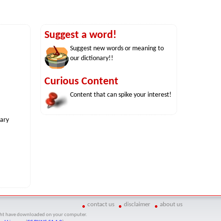
Suggest a word!
Suggest new words or meaning to
our dictionary!!
Curious Content
Content that can spike your interest!
nary
contact us
disclaimer
about us
might have downloaded on your computer.