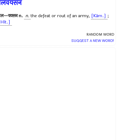
बलवयसन
बल—वयसन
n.
n.
the defeat or rout of an army,
[Kām.]
;
[Hit.]
RANDOM WORD
SUGGEST A NEW WORD!