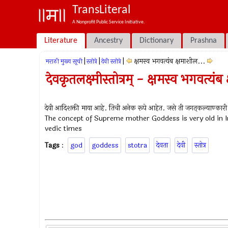
TransLiteral
A Nonprofit Public Service Initiative.
Literature
Ancestry
Dictionary
Prashna
|
|
|
क्षमस्व भगवत्यंब क्षमाशील...
मराठी मुख्य सूची
स्तोत्रे
देवी स्तोत्रे
देवकृतलक्ष्मीस्तोत्रम् - क्षमस्व भगवत्यं
देवी आदिशक्ती माया आहे. तिची अनेक रूपे आहेत. जसे ती जगत्‌कल्याण्कारी 
The concept of Supreme mother Goddess is very old in I
vedic times
Tags
:
god
goddess
stotra
देवता
देवी
स्तोत्र