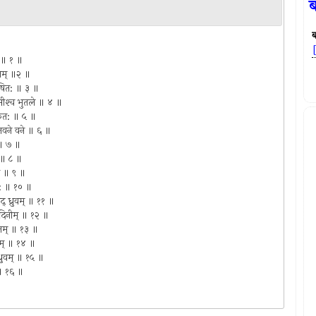
े ॥ १ ॥
्फलम् ॥२ ॥
वयोषित: ॥ ३ ॥
्ष्मीश्‍च भुतले ॥ ४ ॥
मलोकत: ॥ ५ ॥
ावनवने वने ॥ ६ ॥
ी ॥ ७ ॥
 ॥ ८ ॥
हे ॥ ९ ॥
ा : ॥ १० ॥
ेद् ध्रुवम् ॥ ११ ॥
वादिनीम् ॥ १२ ॥
ीवनम् ॥ १३ ॥
्रियम् ॥ १४ ॥
 ध्रुवम् ॥ १५ ॥
् ॥ १६ ॥