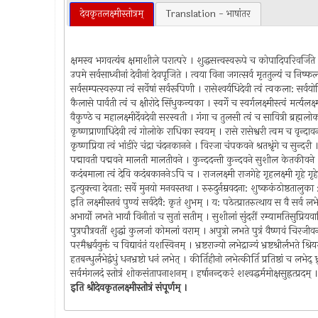
देवकृतलक्ष्मीस्तोत्रम्
Translation - भाषांतर
क्षमस्व भगवत्यंब क्षमाशीले परात्परे । शुद्धसत्त्वस्वरूपे च कोपादिपरिवर्जित
उपमे सर्वसाध्वीनां देवीनां देवपूजिते । त्वया विना जगत्सर्व मृततुल्यं च निष
सर्वसम्पत्स्वरूपा त्वं सर्वेषां सर्वरूपिणी । रासेश्‍वर्यधिदेवी त्वं त्वकला: सर्
कैलासे पार्वती त्वं च क्षीरोदे सिंधुकन्यका । स्वर्गे च स्वर्गलक्ष्मीस्त्वं मर्त्यलक
वैकुण्ठे च महालक्ष्मीर्देवदेवी सरस्वती । गंगा च तुलसी त्वं च सावित्री ब्रह्
कृष्णप्राणाधिदेवी त्वं गोलोके राधिका स्वयम् । रासे रासेश्वरी त्वम च वृन्द
कृष्णप्रिया त्वं भांडीरे चंद्रा चंदनकानने । विरजा चंपकवने श्रतश्रृंगे च सुन्दर
पद्मावती पद्मवने मालती मालतीवने । कुन्ददन्ती कुन्दवने सुशील केतकीवने
कदंबमाला त्वं देवि कदंबकाननेऽपि च । राजलक्ष्मी राजगेहे गृहलक्ष्मी गृहे गृ
इत्युक्त्वा देवता: सर्वे मुनयो मनवस्तथा । रुरुदुर्नम्रवदना: शुष्ककंठोष्ठतालुक
इति लक्ष्मीस्तवं पुण्यं सर्वदेवै: कृतं शुभम् । य: पठेत्प्रातरुत्थाय स वै सर्व लभ
अभार्यो लभते भार्यां विनीतां च सुतां सतीम् । सुशीलां सुंदरीं रम्यामतिसुप्रिय
पुत्रपौत्रवतीं शुद्धां कुलजां कोमलां वराम् । अपुत्रो लभते पुत्रं वैष्णवं चिरज
परमैश्वर्ययुक्तं च विद्यावंतं यशस्विनम् । भ्रष्टराज्यो लभेद्राज्यं भ्रष्टश्रीर्लभते श
हतबन्धुर्लभेद्वंधुं धनभ्रष्टो धनं लभेत् । कीर्तिहीनो लभेत्कीर्ति प्रतिष्ठां च लभेद्
सर्वमंगलदं स्तोत्रं शोकसंतापनाशनम् । हर्षानन्दकरं शश्‍वद्धर्ममोक्षसुह्रत्प्रदम
इति श्रीदेवकृतलक्ष्मीस्तोत्रं संपूर्णम् ।