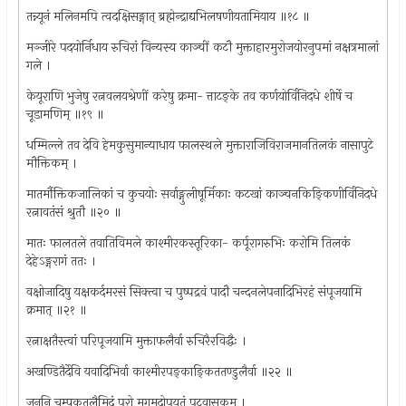
तन्न्यूनं मलिनमपि त्वदक्षिसङ्गात् ब्रह्मेन्द्राद्यभिलषणीयतामियाय ॥१८ ॥
मञ्जीरे पदयोर्निधाय रुचिरां विन्यस्य काञ्चीं कटौ मुक्ताहारमुरोजयोरनुपमां नक्षत्रमालां
गले ।
केयूराणि भुजेषु रत्नवलयश्रेणीं करेषु क्रमा- त्ताटङ्के तव कर्णयोर्विनिदधे शीर्षे च
चूडामणिम् ॥१९ ॥
धम्मिल्ले तव देवि हेमकुसुमान्याधाय फालस्थले मुक्ताराजिविराजमानतिलकं नासापुटे
मौक्तिकम् ।
मातर्मौक्तिकजालिकां च कुचयोः सर्वाङ्गुलीषूर्मिकाः कटखां काञ्चनकिङ्किणीर्विनिदधे
रत्नावतंसं श्रुतौ ॥२० ॥
मातः फालतले तवातिविमले काश्मीरकस्तूरिका- कर्पूरागरुभिः करोमि तिलकं
देहेऽङ्गरागं ततः ।
वक्षोजादिषु यक्षकर्दमरसं सिक्त्वा च पुष्पद्रवं पादौ चन्दनलेपनादिभिरहं संपूजयामि
क्रमात् ॥२१ ॥
रत्नाक्षतैस्त्वां परिपूजयामि मुक्ताफलैर्वा रुचिरैरविद्धैः ।
अखण्डितैर्देवि यवादिभिर्वा काश्मीरपङ्काङ्किततण्डुलैर्वा ॥२२ ॥
जननि चम्पकतलैमिदं पुरो मृगमदोपयुतं पटवासकम् ।