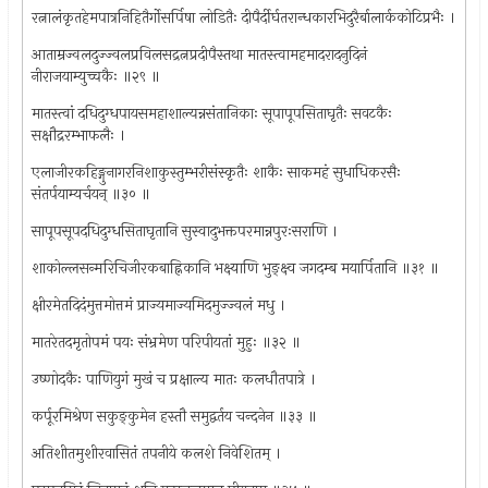
रत्नालंकृतहेमपात्रनिहितैर्गोसर्पिषा लोडितैः दीपैर्दीर्घतरान्धकारभिदुरैर्बालार्ककोटिप्रभैः ।
आताम्रज्वलदुज्ज्वलप्रविलसद्रत्नप्रदीपैस्तथा मातस्त्वामहमादरादनुदिनं
नीराजयाम्युच्चकैः ॥२९ ॥
मातस्त्वां दधिदुग्धपायसमहाशाल्यन्नसंतानिकाः सूपापूपसिताघृतैः सवटकैः
सक्षौद्ररम्भाफलैः ।
एलाजीरकहिङ्गुनागरनिशाकुस्तुम्भरीसंस्कृतैः शाकैः साकमहं सुधाधिकरसैः
संतर्पयाम्यर्चयन् ॥३० ॥
सापूपसूपदधिदुग्धसिताघृतानि सुस्वादुभक्तपरमान्नपुरःसराणि ।
शाकोल्लसन्मरिचिजीरकबाह्निकानि भक्ष्याणि भुङ्क्ष्व जगदम्ब मयार्पितानि ॥३१ ॥
क्षीरमेतदिदंमुत्तमोत्तमं प्राज्यमाज्यमिदमुज्ज्वलं मधु ।
मातरेतदमृतोपमं पयः संभ्रमेण परिपीयतां मुहुः ॥३२ ॥
उष्णोदकैः पाणियुगं मुखं च प्रक्षाल्य मातः कलधौतपात्रे ।
कर्पूरमिश्रेण सकुङ्कुमेन हस्तौ समुद्वर्तय चन्दनेन ॥३३ ॥
अतिशीतमुशीरवासितं तपनीये कलशे निवेशितम् ।