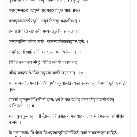
दूर्वया सरसिजान्वितविष्णु- कान्तया च सहितं कुसुमाढ्यम् ।
पद्मयुग्मसदृशे पदयुग्मे पाद्यमेतदुररीकुरु मातः ॥७॥
गन्धपुष्पयवसर्षपदूर्वा- संयुतं तिलकुशाक्षतमिश्रम् ।
हेमपात्रनिहितं सह रत्नैः अध्यर्मेतदुररीकुरु मातः ॥८ ॥
जलजद्युतिना करेण जाती- फलतक्कोललवङ्गगन्धयुक्तैः ।
अमृतैरमृतौरिवातिशीतैः भगवत्याचमनं विधीयताम् ॥९ ॥
निहितं कनकस्य संपुटे पिहितं रत्नपिधानकेन यत् ।
तदिदं जगदम्ब तेऽर्पितं मधुपर्कं जननि प्रगृह्यताम् ॥१० ॥
एतच्चम्पकतैलमम्ब विविधैः पुष्पैः मुहुर्वासितं न्यस्तं रत्नमये सुवर्णचषके भृङ्गैः भ्रमद्भिः
वृतम् ।
सानन्दं सुरसुन्दरीभिरभितो हस्तैः धृतं ते मया केशेषु भ्रमरभ्रमेषु सकलेष्वङ्गेषु
चालिप्यते ॥११ ॥
मातः कुङ्कुमपङ्कनिर्मितमिदं देहे तवोद्वर्तनं भक्त्याहं कलयामि हेमरजसा संमिश्रितं
केसरैः ।
केशानामलकैः विशोध्य विशदान्कस्तूरिकोदञ्चितैः स्नानं ते नवरत्नकुम्भसहितैः