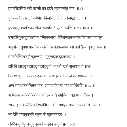
इयमतिरुचिरा नटी नटन्ती तव हृदये मुदमातनोतु मातः ॥५३ ॥
मुखनयनविलासलोलवेणी- विलसितनिर्जितलोलभृङ्गमालाः ।
युवजनसुखकारिचारुलीला भगवति ते पुरतो नटन्ति बालाः ॥५४ ॥
भ्रमदलिकुलतुल्यालोलधम्मिल्लभाराः स्मितमुखकमलोद्यद्दिव्यलावण्यपूराः ।
अनुपमितसुवेषा वारयोषा नटन्ति परभृतकलकण्ठ्यो देवि दैन्यं धुनोतु ॥५५ ॥
डमरुडिण्डिमजर्झरझल्लरी- मृदुरवद्रगडद्द्रगडादयः ।
झटिति झाङ्कृतझाङ्कृतझाङ्कृतैः बहुदयं हृदयं सुखयन्तु ते ॥५६ ॥
विपञ्चीषु सप्तस्वरान्वादयन्त्य- स्तव द्वारि गायन्ति गन्धर्वकन्याः ।
क्षणं सावधानेन चित्तेन मातः समाकर्णय त्वं मया प्रार्थितासि ॥५७ ॥
अभिनयकमनीयैर्नर्तनैर्नर्तकीनां क्षनमपि रमयित्वा चेत एतत्त्वदीयम् ।
स्वयमहमतिचितैर्नृत्तवादित्रगीतैः भगवति भवदीयं मानसं रञ्जयामि ॥५८ ॥
तव देवि गुणानुवर्णने चतुरा नो चतुराननादयः ।
तदिहैकमुखेषु जन्तुषु स्तवनं कस्तव कर्तुमीश्वरः ॥५९ ॥