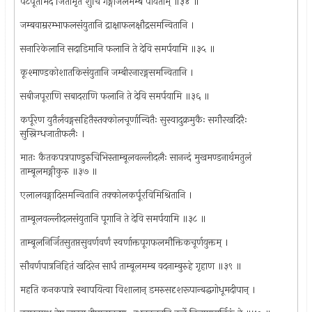
पटपूतमिदं जितामृतं शुचि गङ्गाजलमम्ब पीयताम् ॥३४ ॥
जम्बवाम्ररम्भाफलसंयुतानि द्राक्षाफलक्षौद्रसमन्वितानि ।
सनारिकेलानि सदाडिमानि फलानि ते देवि समर्पयामि ॥३५ ॥
कूश्माण्डकोशातकिसंयुतानि जम्बीरनारङ्गसमन्वितानि ।
सबीजपूराणि सबादराणि फलानि ते देवि समर्पयामि ॥३६ ॥
कर्पूरेण युतैर्लवङ्गसहितैस्तक्कोलचूर्णान्वितैः सुस्वादुक्रमुकैः सगौरखदिरैः
सुस्निग्धजातीफलैः ।
मातः कैतकपत्रपाण्डुरुचिभिस्ताम्बूलवल्लीदलैः सानन्दं मुखमण्डनार्थमतुलं
ताम्बूलमङ्गीकुरु ॥३७ ॥
एलालवङ्गादिसमन्वितानि तक्कोलकर्पूरविमिश्रितानि ।
ताम्बूलवल्लीदलसंयुतानि पूगानि ते देवि समर्पयामि ॥३८ ॥
ताम्बूलनिर्जितसुतप्तसुवर्णवर्णं स्वर्णाक्तपूगफलमौक्तिकचूर्णयुक्तम् ।
सौवर्णपात्रनिहितं खदिरेन सार्धं ताम्बूलमम्ब वदनाम्बुरुहे गृहाण ॥३९ ॥
महति कनकपात्रे स्थापयित्वा विशालान् डमरुसदृशरूपान्बद्धगोधूमदीपान् ।