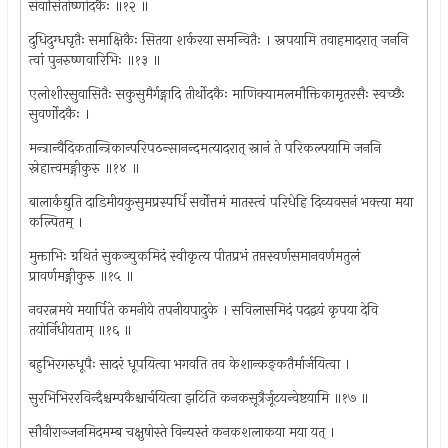
संवासितोष्णोदकैः ॥१२ ॥
दुधिदुग्धघृतैः समाक्षिकैः सितया शर्करया समन्वितैः । स्नपयामि तवाहमादरात् जननि
त्वां पुनरुष्णवारिभिः ॥१३ ॥
एलोशीरसुवासितैः सकुसुमैर्गङ्गादि तीर्थोदकैः माणिक्यामलमौक्तिकामृतरसैः स्वच्छैः
सुवर्णोदकैः ।
मन्त्रान्वैदिकतान्त्रिकान्परिपठन्सानन्दमत्यादरात् स्नानं ते परिकल्पयामि जननि
स्नेहात्त्वमङ्गीकुरु ॥१४ ॥
बालार्कद्युति दाडिमीयकुसुमप्रस्पर्धि सर्वोत्तमं मातस्त्वं परिधेहि दिव्यवसनं भक्त्या मया
कल्पितम् ।
मुक्ताभिः ग्रथितं सुकञ्चुकमिदं स्वीकृत्य पीतप्रभं तप्तस्वर्णसमानवर्णमतुलं
प्रावर्णमङ्गीकुरु ॥१५ ॥
नवरत्नमये मयार्पिते कमनीये तपनीयपादुके । सविलासमिदं पदद्वयं कृपया देवि
तयोर्निधीयताम् ॥१६ ॥
बहुभिरगरुधूपैः सादरं धूपयित्वा भगवति तव केशान्कङ्कतैर्मार्जयित्वा ।
सुरभिभिररविन्दैश्चम्पकैश्चार्चयित्वा झटिति कनकसूत्रैर्जूटयन्वेष्टयामि ॥१७ ॥
सौवीराञ्जनमिदमम्ब चक्षुषोस्ते विन्यस्तं कनकशलाकया मया यत् ।