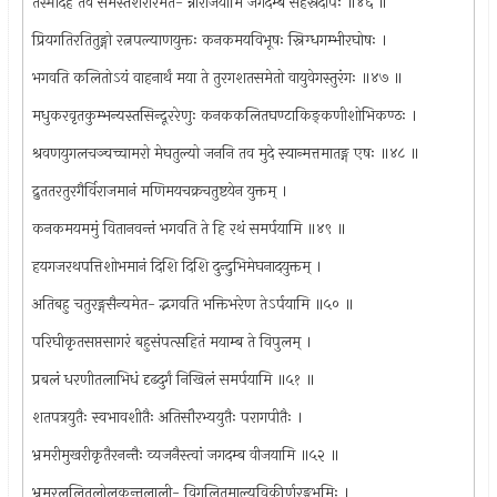
तस्मादहं तव समस्तशरीरमेत- न्नीराजयामि जगदम्ब सहस्रदीपैः ॥४६ ॥
प्रियगतिरतितुङ्गो रत्नपल्याणयुक्तः कनकमयविभूषः स्निग्धगम्भीरघोषः ।
भगवति कलितोऽयं वाहनार्थं मया ते तुरगशतसमेतो वायुवेगस्तुरंगः ॥४७ ॥
मधुकरवृतकुम्भन्यस्तसिन्दूररेणुः कनककलितघण्टाकिङ्कणीशोभिकण्ठः ।
श्रवणयुगलचञ्चच्चामरो मेघतुल्यो जननि तव मुदे स्यान्मत्तमातङ्ग एषः ॥४८ ॥
द्रुततरतुरगैर्विराजमानं मणिमयचक्रचतुष्टयेन युक्तम् ।
कनकमयममुं वितानवन्तं भगवति ते हि रथं समर्पयामि ॥४९ ॥
हयगजरथपत्तिशोभमानं दिशि दिशि दुन्दुभिमेघनादयुक्तम् ।
अतिबहु चतुरङ्गसैन्यमेत- द्भगवति भक्तिभरेण तेऽर्पयामि ॥५० ॥
परिघीकृतसप्तसागरं बहुसंपत्सहितं मयाम्ब ते विपुलम् ।
प्रबलं धरणीतलाभिधं दृढदुर्गं निखिलं समर्पयामि ॥५१ ॥
शतपत्रयुतैः स्वभावशीतैः अतिसौरभ्ययुतैः परागपीतैः ।
भ्रमरीमुखरीकृतैरनन्तैः व्यजनैस्त्वां जगदम्ब वीजयामि ॥५२ ॥
भ्रमरलुलितलोलकुन्तलाली- विगलितमाल्यविकीर्णरङ्गभूमिः ।