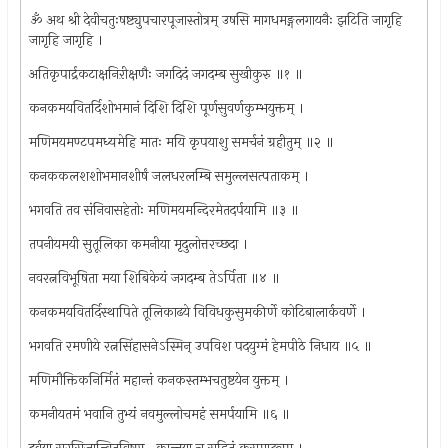
ॐ अथ श्री देवीचतुःषष्ट्युपचारपूजास्तोत्रम् उषसि मागधमङ्गलगायनैः झटिति जागृहि
जागृहि जागृहि ।
अतिकृपार्द्रकटाक्षनिऱीक्षणैः जगदिदं जगदम्ब सुखीकुरु ॥१ ॥
कनकमयवितर्दिशोभमानं दिशि दिशि पूर्णसुवर्णकुम्भयुक्तम् ।
मणिमयमण्टपमध्यमेहि मातः मयि कृपयाशु समर्चनं ग्रहीतुम् ॥२ ॥
कनककलशशोभमानशीर्षं जलधरलम्बि समुल्लसत्पताकम् ।
भगवति तव संनिवासहेतोः मणिमयमन्दिरमेतदर्पयामि ॥३ ॥
तपनीयमयी सुतूलिका कमनीया मृदुलोत्तरच्छदा ।
नवरत्नविभूषिता मया शिबिकेयं जगदम्ब तेऽर्पिता ॥४ ॥
कनकमयवितर्दिस्थापिते तूलिकाढये विविधकुसुमकीर्णे कोटिबालार्कवर्णे ।
भगवति रमणीये रत्नसिंहासनेऽस्मिन् उपविश पदयुग्मं हेमपीठे निधाय ॥५ ॥
मणिमौक्तिकनिर्मितं महान्तं कनकस्तम्भचतुष्टयेन युक्तम् ।
कमनीयतमं भवानि तुभ्यं नवमुल्लोचमहं समर्पयामि ॥६ ॥