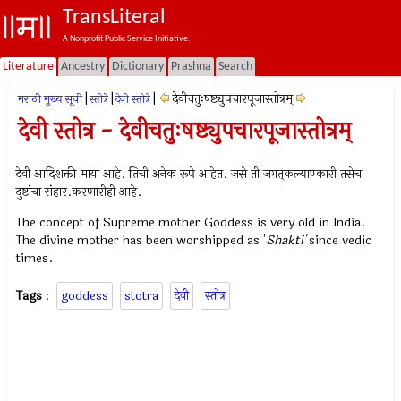
TransLiteral
A Nonprofit Public Service Initiative.
Literature
Ancestry
Dictionary
Prashna
Search
|
|
|
देवीचतुःषष्ट्युपचारपूजास्तोत्रम्
मराठी मुख्य सूची
स्तोत्रे
देवी स्तोत्रे
देवी स्तोत्र - देवीचतुःषष्ट्युपचारपूजास्तोत्रम्
देवी आदिशक्ती माया आहे. तिची अनेक रूपे आहेत. जसे ती जगत्‌कल्याण्कारी तसेच
दुष्टांचा संहार.करणारीही आहे.
The concept of Supreme mother Goddess is very old in India.
The divine mother has been worshipped as '
Shakti'
since vedic
times.
Tags
:
goddess
stotra
देवी
स्तोत्र