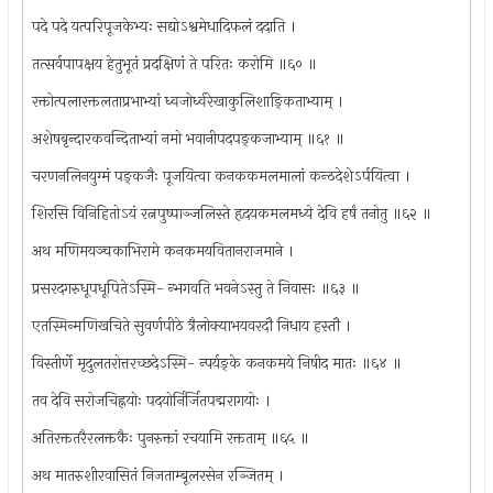
पदे पदे यत्परिपूजकेभ्यः सद्योऽश्वमेधादिफलं ददाति ।
तत्सर्वपापक्षय हेतुभूतं प्रदक्षिणं ते परितः करोमि ॥६० ॥
रक्तोत्पलारक्तलताप्रभाभ्यां ध्वजोर्ध्वरेखाकुलिशाङ्किताभ्याम् ।
अशेषबृन्दारकवन्दिताभ्यां नमो भवानीपदपङ्कजाभ्याम् ॥६१ ॥
चरणनलिनयुग्मं पङ्कजैः पूजयित्वा कनककमलमालां कन्ठदेशेऽर्पयित्वा ।
शिरसि विनिहितोऽयं रत्नपुष्पाञ्जलिस्ते हृदयकमलमध्ये देवि हर्षं तनोतु ॥६२ ॥
अथ मणिमयञ्चकाभिरामे कनकमयवितानराजमाने ।
प्रसरदगरुधूपधूपितेऽस्मि- न्भगवति भवनेऽस्तु ते निवासः ॥६३ ॥
एतस्मिन्मणिखचिते सुवर्णपीठे त्रैलोक्याभयवरदौ निधाय हस्तौ ।
विस्तीर्णे मृदुलतरोत्तरच्छदेऽस्मि- न्पर्यङ्के कनकमये निषीद मातः ॥६४ ॥
तव देवि सरोजचिह्नयोः पदयोर्निर्जितपद्मरागयोः ।
अतिरक्ततरैरलक्तकैः पुनरुक्तां रचयामि रक्तताम् ॥६५ ॥
अथ मातरुशीरवासितं निजताम्बूलरसेन रञ्जितम् ।