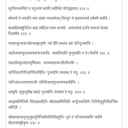
सुरभिगन्धमिदं च चतुःसमं सपदि सर्वमिदं परिगृह्यताम् ॥२३ ॥
सीमन्ते ते भगवति मया सादरं न्यस्तमेतत् सिन्दूरं मे हृदयकमले हर्षवर्षं तनोति ।
बालादित्यद्युतिरिव सदा लोहिता यस्य कान्ती- रन्तर्ध्वान्तं हरति सकलं चेतसा
चिन्तयैव ॥२४ ॥
मन्दारकुन्दकरवीरलवङ्गपुष्पैः त्वां देवि सन्ततं अहं परिपूजयामि ।
जातीजपावकुलचम्पककेतकादि- नानाविधानि कुसुमानि च तेऽर्पयामि ॥२५ ॥
मालतीवकुलहेमपुष्पिका- काञ्चनारकरवीरकैतकैः ।
कर्णिकारगिरिकर्णिकादिभिः पूजयामि जगदम्ब ते वपुः ॥२६ ॥
पारिजातशतपत्रपाटलैः मल्लिकावकुलचम्पकादिभिः ।
अम्बुजैः सुकुसुमैश्च सादरं पूजयामि जगदम्ब ते वपुः ॥२७ ॥
लाक्षासंमिलितैः सिताभ्रसहितैः श्रीवाससंमिश्रितैः कर्पूराकलितैः शिरैर्मधुयुतैर्गोसर्पिषा
लोडितैः ।
श्रीखण्डागरुगुग्गुलुप्रभृतिभिर्नानाविधैर्वस्त्तुभिः धूपं ते परिकल्पयामि जननि
स्नेहात्त्वमङ्गीकुरु ॥२८ ॥