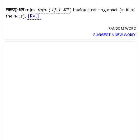
स्तनयद्-अम
mfn.
mfn.
(
cf.
1.
अम
) having a roaring onset (said of
the
मरुत्
s),
[RV.]
RANDOM WORD
SUGGEST A NEW WORD!