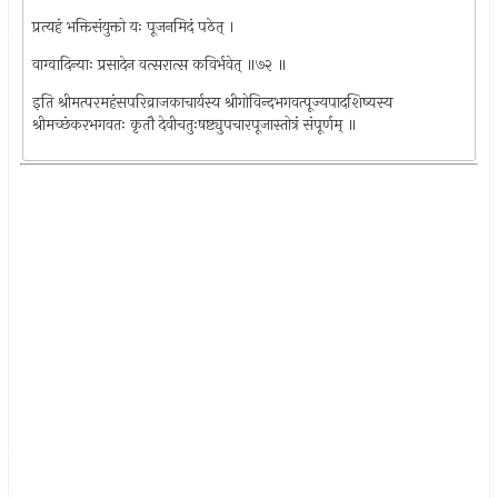
प्रत्यहं भक्तिसंयुक्तो यः पूजनमिदं पठेत् ।
वाग्वादिन्याः प्रसादेन वत्सरात्स कविर्भवेत् ॥७२ ॥
इति श्रीमत्परमहंसपरिव्राजकाचार्यस्य श्रीगोविन्दभगवत्पूज्यपादशिष्यस्य
श्रीमच्छंकरभगवतः कृतौ देवीचतुःषष्ट्युपचारपूजास्तोत्रं संपूर्णम् ॥