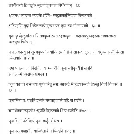
तपनीयमये हि पट्टके मुखगण्डूचजलं विधीयताम् ॥६६ ॥
क्षणमथ जगदम्ब मञ्चकेऽस्मि- न्मृदुतलतूलिकया विराजमाने ।
अतिरहसि मुदा शिवेन सार्धं सुखशयनं कुरु तत्र मां स्मरन्ती ॥६७ ॥
मुक्ताकुन्देन्दुगौरां मणिमयकुटां रत्नताटङ्कयुक्ता- मक्षस्रक्पुष्पहस्तामभयवरकरां
चन्द्रचूडां त्रिनेत्राम् ।
नानालंकारयुक्तां सुरमकुटमणिद्योतितस्वर्णपीठां सानन्दां सुप्रसन्नां त्रिभुवनजननीं चेतसा
चिन्तयामि ॥६८ ॥
एषा भक्त्या तव विरचिता या मया देवि पूजा स्वीकृत्यैनां सपदि
सकलान्मेऽपराधान्क्षमस्व ।
न्यूनं यत्तत्तव करुणया पूर्णतामेतु सद्यः सानन्दं मे हृदयकमले तेऽस्तु नित्यं निवासः ॥
६९ ॥
पूजामिमां यः पठति प्रभाते मध्याह्नकाले यदि वा प्रदोषे ।
ध्रमार्थकामान्पुरुषोऽभ्युपैति देहावसाने शिवभावमेति ॥७० ॥
पूजामिमां पठेन्नित्यं पूजां कर्तुमनीश्वरः ।
पूजाफलमवाप्नोति वाञ्छितार्थं च विन्दति ॥७१ ॥