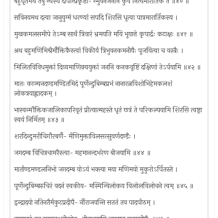
बहुघृतमथ तेषु न्यस्य दीपान्प्रकृष्टा- न्भुवनजननि कुर्वे नित्यमारार्तिकं ते ॥४० ॥
सविनयमथ दत्वा जानुयुग्मं धरण्यां सपदि शिरसि धृत्वा पात्रमारार्तिकस्य ।
मुखकमलसमीपे तेऽम्ब सार्थं त्रिवारं भ्रमयति मयि भूयात्ते कृपार्द्रः कटाक्षः ॥४१ ॥
अथ बहुमणिमिश्रैर्मौक्तिकैस्त्वां विकीर्य त्रिभुवनकमनीयैः पूजयित्वा च वस्त्रैः ।
मिलितविविधमुक्तां दिव्यमाणिक्ययुक्तां जननि कनकवृष्टिं दक्षिणां तेऽर्पयामि ॥४२ ॥
मातः काञ्चनदण्डमण्डितमिदं पूर्णेन्दुबिम्बप्रभं नानारत्नविशोभिहेमकलशं
लोकत्रयाह्लादकम् ।
भास्वन्मौक्तिकजालिकापरिवृतं प्रीत्यात्महस्ते धृतं छत्रं ते परिकल्पयामि शिरसि त्वष्ट्रा
स्वयं निर्मितम् ॥४३ ॥
शरदिन्दुमरीचिगौरबर्णै- र्मणिमुक्ताविलसत्सुवर्णदण्डैः ।
जगदम्ब विचित्रचामरैस्त्वा- महमानन्दभरेण बीजयामि ॥४४ ॥
मार्ताण्डमण्डलनिभो जगदम्ब योऽयं भक्त्या मया मणिमयो मुकुरोऽर्पितस्ते ।
पूर्णेन्दुबिम्बरुचिरं वदनं स्वकीय- मस्मिन्विलोकय विलोलविलोचने त्वम् ॥४५ ॥
इन्द्रादयो नतिनतैर्मकुटप्रदीपै- र्नीराजयन्ति सततं तव पादपीठम् ।