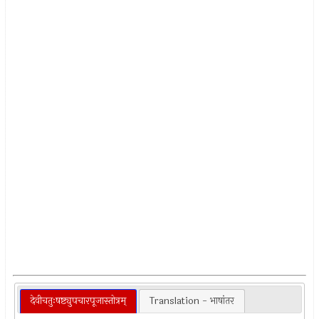
देवीचतुःषष्ट्युपचारपूजास्तोत्रम्
Translation - भाषांतर