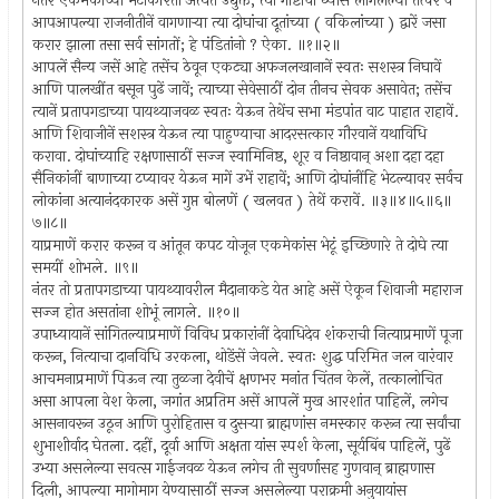
नंतर एकमेकांच्या भेटीकरितां अत्यंत उद्युक्त, त्या गोष्टीचा ध्यास लागलेल्या तत्पर व
आपआपल्या राजनीतीनें वागणार्‍या त्या दोघांचा दूतांच्या ( वकिलांच्या ) द्वारें जसा
करार झाला तसा सर्व सांगतों; हे पंडितांनो ? ऐका. ॥१॥२॥
आपलें सैन्य जसें आहे तसेंच ठेवून एकट्या अफजलखानानें स्वतः सशस्त्र निघावें
आणि पालखींत बसून पुढें जावें; त्याच्या सेवेसाठीं दोन तीनच सेवक असावेत; तसेंच
त्यानें प्रतापगडाच्या पायथ्याजवळ स्वतः येऊन तेथेंच सभा मंडपांत वाट पाहात राहावें.
आणि शिवाजीनें सशस्त्र येऊन त्या पाहुण्याचा आदरसत्कार गौरवानें यथाविधि
करावा. दोघांच्याहि रक्षणासाठीं सज्ज स्वामिनिष्ठ, शूर व निष्ठावान् अशा दहा दहा
सैनिकांनीं बाणाच्या टप्यावर येऊन मागें उभें राहावें; आणि दोघांनींहि भेटल्यावर सर्वच
लोकांना अत्यानंदकारक असें गुप्त बोलणें ( खलवत ) तेथें करावें. ॥३॥४॥५॥६॥
७॥८॥
याप्रमाणें करार करून व आंतून कपट योजून एकमेकांस भेटूं इच्छिणारे ते दोघे त्या
समयीं शोभले. ॥९॥
नंतर तो प्रतापगडाच्या पायथ्यावरील मैदानाकडे येत आहे असें ऐकून शिवाजी महाराज
सज्ज होत असतांना शोभूं लागले. ॥१०॥
उपाध्यायानें सांगितल्याप्रमाणें विविध प्रकारांनीं देवाधिदेव शंकराची नित्याप्रमाणें पूजा
करून, नित्याचा दानविधि उरकला, थोडेंसें जेवले. स्वतः शुद्ध परिमित जल वारंवार
आचमनाप्रमाणें पिऊन त्या तुळजा देवीचें क्षणभर मनांत चिंतन केलें, तत्कालोचित
असा आपला वेश केला, जगांत अप्रतिम असें आपलें मुख आरशांत पाहिलें, लगेच
आसनावरून उठून आणि पुरोहितास व दुसर्‍या ब्राह्मणांस नमस्कार करून त्या सर्वांचा
शुभाशीर्वाद घेतला. दहीं, दूर्वा आणि अक्षता यांस स्पर्श केला, सूर्यबिंब पाहिलें, पुढें
उभ्या असलेल्या सवत्स गाईजवळ येऊन लगेच ती सुवर्णासह गुणवान् ब्राह्मणास
दिली, आपल्या मागोमाग येण्यासाठीं सज्ज असलेल्या पराक्रमी अनुयायांस