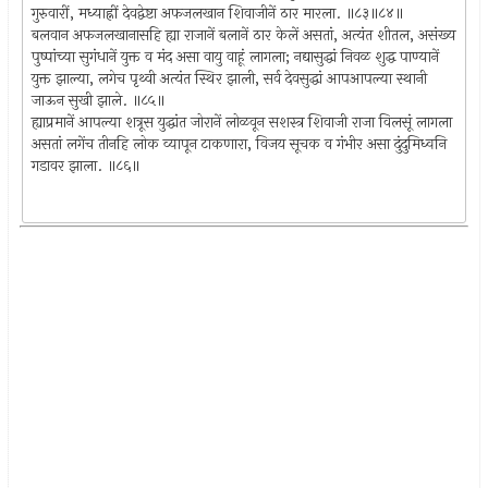
गुरुवारीं, मध्याह्नीं देवद्वेष्टा अफजलखान शिवाजीनें ठार मारला. ॥८३॥८४॥
बलवान अफजलखानासहि ह्या राजानें बलानें ठार केलें असतां, अत्यंत शीतल, असंख्य
पुष्पांच्या सुगंधानें युक्त व मंद असा वायु वाहूं लागला; नद्यासुद्धां निवळ शुद्ध पाण्यानें
युक्त झाल्या, लगेच पृथ्वी अत्यंत स्थिर झाली, सर्व देवसुद्धां आपआपल्या स्थानी
जाऊन सुखी झाले. ॥८५॥
ह्याप्रमानें आपल्या शत्रूस युद्धांत जोरानें लोळवून सशस्त्र शिवाजी राजा विलसूं लागला
असतां लगेंच तीनहि लोक व्यापून टाकणारा, विजय सूचक व गंभीर असा दुंदुमिध्वनि
गडावर झाला. ॥८६॥