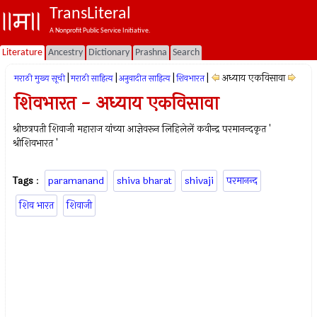
TransLiteral
A Nonprofit Public Service Initiative.
Literature
Ancestry
Dictionary
Prashna
Search
|
|
|
|
अध्याय एकविसावा
मराठी मुख्य सूची
मराठी साहित्य
अनुवादीत साहित्य
शिवभारत
शिवभारत - अध्याय एकविसावा
श्रीछत्रपती शिवाजी महाराज यांच्या आज्ञेवरून लिहिलेलें कवीन्द्र परमानन्दकृत '
श्रीशिवभारत '
Tags
:
paramanand
shiva bharat
shivaji
परमानन्द
शिव भारत
शिवाजी