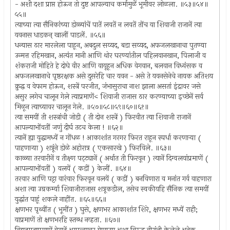
- अशी दशा प्राप्त होऊन तो दुष्ट आपल्याच कर्मामुळें भूमीवर लोळला. ॥५३॥५४॥
५५॥
त्याच्या त्या सैनिकांच्या डोळ्यांचें पातें लवतें न लवतें तोंच या शिवाजी राजानें त्या
यवनास धाडकन् खालीं पाडलें. ॥५६॥
धन्यास ठार मारलेला पाहून, अबदुल सय्यद, बडा सय्यद, अफजलखानाचा पुतण्या
उन्मत्त रहिमखान, अत्यंत मानी आणि थोर घरण्यांतील पहिलवानखान, पिलाजी व
शंकराजी मोहिते हे दोघे वीर आणि वायूहून अधिक वेगवान, बलवान विध्वंसक व
अफजलखानाचे पृष्ठरक्षक असे दुसरेहि चार यवन - असे ते यवनसेनेचे नायक अतिशय
क्रुद्ध व वेफाम होऊन, शस्त्रें परजीत, जंभासुराचा नाश झाला असतां इंद्रावर जसे
असुर लगेच चालून गेले त्याप्रमाणें< शिवाजी राजास ठार करण्याच्या इच्छेनें सर्व
मिळून त्याच्यावर चालून गेले. ॥५७॥५८॥५९॥६०॥६१॥
त्या समयीं ती शस्त्रांची जोडी ( ती दोन शस्त्रें ) फिरवीत त्या शिवाजी राजानें
आपल्याभोंवतीं जणुं दीर्घ तटच केला ! ॥६२॥
त्यानें ह्या युद्धामध्यें न गोंधळ ! आकाशांत गरगर फिरत राहून स्पर्धा करणार्‍या (
पाहणार्‍या ) शत्रूंने डोळे अहोरात्र ( एकसारखे ) फिरविले. ॥६३॥
काळ्या तरवारीनें व तीक्ष्ण पट्ट्यानें ( अर्थात ती फिरवून ) त्यानें दिग्वलयांप्रमाणें (
आपल्याभोंवतीं ) वलयें ( कडीं ) केलीं. ॥६४॥
तरवार आणि पट्टा वारंवार फिरवून वलयें ( कडीं ) बनविणारा व मनांत गर्व वाहणारा
अशा त्या उग्रकर्म्या शिवाजीराजास शत्रूकडील, तसेच स्वकीयहि सैनिक त्या समयीं
युद्धांत पाहूं शकले नाहींत. ॥६५॥६६॥
क्षणभर पृथ्वींत ( भूमींत ) घुसे, क्षणभर आकाशांत शिरे, क्षणभर मध्यें राही;
याप्रमाणें तो क्षणभरहि स्तब्ध नव्हता. ॥६७॥