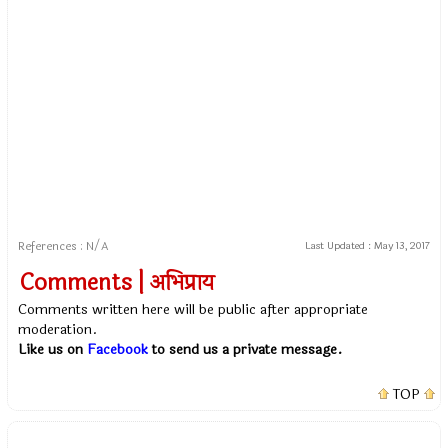
References : N/A
Last Updated :
May 13, 2017
Comments | अभिप्राय
Comments written here will be public after appropriate
moderation.
Like us on
Facebook
to send us a private message.
TOP