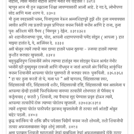
नाहींस, त्यांस मानीत नाहींस आणि मनांत गर्व वाहतोस ! ॥२९॥
म्हणून आज मी तुज उद्धटाला शिक्षा लावण्यासाठीं आलों आहे. हे गड दे, लोभीपणा
सोड आणि मला शरण ये. ॥३०॥
मी तुला स्वहस्तानें धरून, विजापुरास नेऊन अल्लशिहापुढें तुझें शीर तुला नमवावयास
लावीत आणि त्या प्रतापी प्रभूस प्रणिपात करून विनंती करीन आणि हे राजा, तुला
पुनः अतिशय मोठें वैभव ( मिळवून ) देईन. ॥३१॥३२॥
अरे शहाजीराजाच्या पुत्रा, पोरा, आपली शहाणपणाची घमेंड सोडून ( आपला ) हात
माझ्या हातांत दे, ये, आलिंगन दे. ॥३३॥
असें बोलून त्यानें त्याची मान डाव्या हातानें धरून दुसर्‍या - उजव्या हातानें त्याच्या
कुशींत कट्यार खुपसली. ॥३४॥
बाहुयुद्धनिपुण शिवाजीनें लगेच त्याच्या हातांतून मान सोडवून घेऊन अत्यंत गंभीर
ध्वनीनें दरी दुमदुमवून टाकली आणि गोंधळून न जातां आपलें अंग किंचित् आकुंचित
करून शिवाजीनें आपल्या पोटांत घुसणारी ती कट्यार स्वतः चुकविली. ॥३५॥३६॥
“ हा वार तुला करतों तो घे, मला धर ” असें म्हणतच, सिंहासारखा स्वर,
सिंहासारखी गति, सिंहासारखें शरीर, सिंहासारखी दृष्टि, सिंहासारखी मान असलेला व
आपल्या दोन्ही हातांनीं फिरविलेल्या नागव्या तरवारीनें शोभणारा तो धैर्यवान् व
कर्तृत्ववान् ( करारी ) शिवाजी, त्या वैर्‍याचा सूड घेण्यास प्रवृत्त होऊन त्यानें,
आपल्या तरवारीचें टोक त्याच्या पोटांतच खुपसलें. ॥३७॥३८॥३९॥
त्यानें शत्रूच्या पोटांत पाठीपर्यंत झटकन् खुपसलेली ती तरवार सर्व आंतडीं ओढून
बाहेर पडली. ॥४०॥
क्रुद्ध कार्तिकेय ची शक्ति क्रौंच पर्वतास विदीर्ण करून जशी शोभली, तशी शिवाजीची
तरवार अफजलखानास भेदून शोभूं लागली. ॥४१॥
असा पराक्रम शिवाजी महाराजानें जेव्हां दाखविला तेव्हां अफजलखानाचें डोकें गरगर