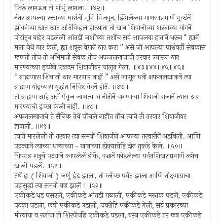
फिरूं लागऊन तो शोभूं लागला. ॥४२॥
नंतर आपल्या रक्ताच्या धारांनीं भूमि भिजवून, झिंगलेल्या माणसाप्रमाणें मूर्च्छेनें
झोकांच्या खात खात अतिविव्हल होत्साता तो खान शिवाजीच्या शस्त्राच्या योगनें
पोटांतून बाहेर पडलेलीं आंतडीं जशींच्या तशींच सर्व आपलया हातानें धरून “ ह्यानें
मला येथें ठार केलें, ह्या शत्रूस वेगानें ठार करा ” असें जों आपल्या पार्श्ववर्ती सेवकास
म्हणतो तोंच तो अभिमानी सेवक तीच अफजलखानाची तरवार उगारून ठार
मारण्याच्या इच्छेनें एकदम शिवाजीवर चालून गेला. ॥४३॥४४॥४५॥४६॥
“ ब्राह्मणास शिवाजी ठार मारणार नाहीं ” असें जाणून धनी अफजलखानानें त्या
ब्राह्मण योद्ध्यास युद्धांत निविष्ट केलें होतें. ॥४७॥
तो ब्राह्मण आहे असें ऐकून जाणत्या व नीतीनें वागणार्‍या शिवाजी राजानें त्यास ठार
मारण्याची इच्छा केली नाहीं. ॥४८॥
अफजलखानाचे ते सैनिक तेथें पोंचले नाहींत तोंच त्यानें ती तरवार शिवाजीवर
हाणली. ॥४९॥
त्यानें मारलेली ती तरवार त्या समयीं शिवाजीनें आपल्या तरवारीनें अडविली. आणि
पट्ट्यानें त्याच्या धन्याच्या - खानाच्या डोक्याचेहि दोन तुकडे केले. ॥५०॥
धिप्पाड शत्रूचें पट्यानें कापलेलें डोकें, वज्रानें फोडलेल्या पर्वतशिखराप्रमाणें लगेच
खालीं पडलें. ॥५१॥
तेथें हा ( शिवाजी ) जणुं इंद्र झाला, तो म्लेच्छ पर्वत झाला आणि तीक्ष्णाग्राचा
पट्टासुद्धां त्या समयी वज्र झालें ! ॥५२॥
एकीकडे धड पसरलें, एकीकडे आंतडीं गळालीं, एकीकडे मस्तक पडलें, एकीकडे
पटका पडला, छत्री एकीकडे उडाली, चवरीहि एकीकडे गेली, सर्व प्रकारच्या
मोत्यांचा व रत्नांचा तो शिरपेंचहि एकीकडे पडला, वस्त्र एकीकडे तर छत्र एकीकडे