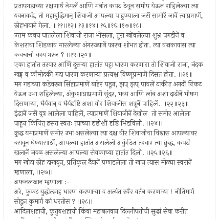
प्रतापगडाच्या रक्षणार्थ नेमलें आणि मनांत कपट ठेवून समीप येऊन राहिलेल्या त्या
यवनाकडे, तो महाबुद्धिमान् शिवाजी आपल्या पाहुण्याला जसें सामोरें जावें त्याप्रमाणें,
स्नेहभावाने गेला. ॥११॥१२॥१३॥१४॥१५॥१६॥१७॥१८॥
उत्तम कवच घातलेला शिवाजी राजा भोंसला, तुरा खोंवलेल्या शुभ्र पगडीनें व
केशराचा शिडकाव मारलेल्या अंगरख्यानें फारच शोभत होता. त्या वज्रकायास त्या
कवचाची काय गरज ? ॥१९॥२०॥
एका हातांत तरवार आणि दुसर्‍या हातांत पट्टा धारण करणारा तो शिवाजी राजा, नंदक
खङ्ग व कौमोदकी गदा धारण करणार्‍या प्रत्यक्ष विष्णूप्रमाणें दिसत होता. ॥२१॥
मग गडाच्या कडेवरून सिंहाप्रमाणें बाहेर पडून, झप् झप् पावलें टाकीत अगदीं निकट
येऊन उभा राहिलेल्या, अंकुशाग्राप्रमाणें सुंदर, भव्य आणि लांब अशा दाढीनें भीषण
दिसणार्‍या, धैर्यवान् व धैर्यदृष्टि अशा वीर शिवाजीस शत्रूनें पाहिलें. ॥२२॥२३॥
इंद्रानें जसें वृत्र आलेला पाहिलें, त्याप्रमाणें शिवाजीनें देखील तो समोर आलेला
पाहून किंचित् हसत स्वतः त्याच्या दृष्टीशीं दृष्टि भिडविली. ॥२४॥
क्रुद्ध यमाप्रमाणें समोर उभा असलेल्या त्या दक्ष वीर शिवाजीचा विश्वास आपल्यावर
बसवून घेण्यासाठीं, आपल्या हातांत असलेली अकुंठित तरवार त्या क्रुद्ध, कपटी
खलानें जवळ असलेल्या आपल्या सेवकाच्या हातांत दिली. ॥२५॥२६॥
मग खोटा स्नेह दाखवून, प्रतिकूल दैवानें पछाडलेला तो खान त्यास मोठ्या स्वरानें
म्हणाला, ॥२७॥
अफजलखान म्हणाला :-
अरे, फुकट युद्धोत्साह धारण करणार्‍या व अत्यंत स्वैर वर्तन करणार्‍या ! नीतिमार्ग
सोडून कुमार्ग कां धरतोस ? ॥२८॥
आदिलशहाची, कुतुबशहाची किंवा महाबलवान दिल्लीपतीची सुद्धां सेवा करीत