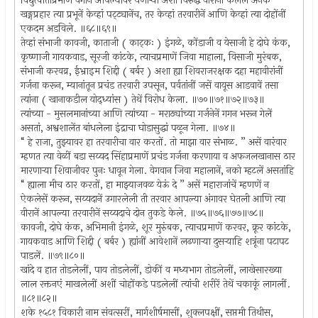
विद्युत्पाताप्रमाणें वेगानें आपल्यावर येणार्‍या अशा विरुद्ध वीरांनी केलेले अनेक
खङ्गप्रहार त्या प्रभूनें केव्हां पट्ट्यानेंच, तर केव्हां तरवारीनें आणि केव्हां त्या दोहोंनीं
एकदम अडविले. ॥६८॥६९॥
तेव्हां संभाजी कावजी, काताजी ( काट्कः ) इंगळे, कोंडाजी व येसाजी हे दोघे कंक,
कृष्णाजी गायकवाड, सूरजी कांटके, त्याचप्रमाणें जिवा माहाला, विसाजी मुरंबक,
संभाजी करवव्र, ईभ्राइम शिद्दी ( बर्बर ) अशा ह्या शिवराजरक्षक दहा महावीरांनीं
गर्जना करून, म्यानांतून प्रचंड तरवारी उपसून, पर्वतांनीं जसें वायूस आडवावें तसा
त्यांना ( खानाकडील योद्ध्यांस ) तेथें विरोध केला. ॥७०॥७१॥७२॥७३॥
त्यांच्या - मुसलमानांच्या आणि त्यांच्या - मराठ्यांच्या गर्जनेनें गगन भरून गेलें
असतां, अश्वशालेंत बांधलेला इंद्राचा घोडासुद्धां पळून गेला. ॥७४॥
“ हे राजा, तुझ्यावर हा तरवारीचा वार करतों. तो माझा वार संभाळ. ” असें वारंवार
म्हणत त्या वेळीं बडा सय्यद सिंहाप्रमाणें प्रचंड गर्जना करणा‍या व अफजलखानास ठार
मारणार्‍या शिवाजीवर पुनः धावून गेला. वेगवान जिवा महालानें, नको म्हटलें असतांहि
“ ह्याला मीच ठार करतों, हा माझ्याजवळ येऊं दे ” असें महाराजांचें म्हणणें न
ऐकलेसें करून, सय्यदानें उगारलेली ती तरवार आपल्या अंगावर घेतली आणि त्या
वीरानें आपल्या तरवारीनें सय्यदाचे दोन तुकडे केले. ॥७५॥७६॥७७॥७८॥
कावजी, दोघे कंक, अभिमानी इंगळे, शूर मुरुंबक, त्याचप्रमाणें करवर, क्रूर कांटके,
गायकवाड आणि शिद्दी ( बर्बर ) ह्यांनीं आवेशानें लढणार्‍या दुसर्‍याहि शत्रूंना पटापट
पाडलें. ॥७९॥८०॥
खांदे व हात तोडलेलीं, पाय तोडलेलीं, डोकीं व मध्यभाग तोडलेलीं, लाखेसारख्या
लाल रक्तनएं माखलेलीं अशीं चोहोंकडे पडलेलीं त्यांची शरीरें तेथें चकाकूं लागलीं.
॥८१॥८२॥
शके १५८१ विकारी नाम संवत्सरीं, मार्गशीर्षमासीं, शुक्लपक्षीं, सप्तमी तिथीस,