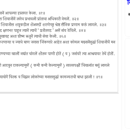
व
क्रमानें आपल्या हस्तगत केला. ॥१॥
न
करास शिवाजीनें लगेच प्रभावली प्रांताचा अधिकारी नेमलें. ॥२॥
त्या शिवाजीस शत्रूकडील शेंअक्डों शरणेच्छु श्रेष्ठ सैनिक प्रणाम करूं लागले. ॥३॥
षणभर पाहून त्यानें त्याचें ‘ प्रतीतगड ’ असें नांव ठेविलें. ॥४॥
त सुखावह अशा ग्रीष्म ऋतूनें त्याची सेवा केली. ॥५॥
करणार्‍या व ज्याचे बाण जगास जिंकणारे आहेत अशा कोमल मदनानेंसुद्धां शिवाजीचें मन
यच्या खालीं नद्यांत चांगलें शीतळ पाणी होतें ( व ) जनांवरें त्या आश्रयावर तेथें होतीं.
णी आटवून टाकल्यामुळें ( कमी कमी केल्यामुळें ) सारसपक्षीं चिखलांत बसूं लागले
्यायोगें विरक्त व विद्वान लोकांच्या मनाससुद्धां कामज्वराची बाधा झाली ! ॥९॥