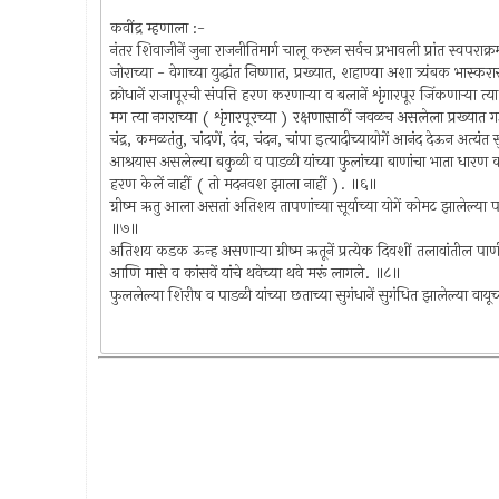
कवींद्र म्हणाला :-
नंतर शिवाजीनें जुना राजनीतिमार्ग चालू करून सर्वच प्रभावली प्रांत स्वपरा
जोराच्या - वेगाच्या युद्धांत निष्णात, प्रख्यात, शहाण्या अशा त्र्यंबक भास्
क्रोधानें राजापूरची संपत्ति हरण करणार्‍या व बलानें शृंगारपूर जिंकणार्‍या 
मग त्या नगराच्या ( शृंगारपूरच्या ) रक्षणासाठीं जवळच असलेला प्रख्यात गड क्
चंद्र, कमळतंतु, चांदणें, दंव, चंदन, चांपा इत्यादीच्यायोगें आनंद देऊन अत्यं
आश्रयास असलेल्या बकुळी व पाडळी यांच्या फुलांच्या बाणांचा भाता धारण 
हरण केलें नाहीं ( तो मदनवश झाला नाहीं ). ॥६॥
ग्रीष्म ऋतु आला असतां अतिशय तापणांच्या सूर्याच्या योगें कोमट झालेल्या पाण्
॥७॥
अतिशय कडक ऊन्ह असणार्‍या ग्रीष्म ऋतूनें प्रत्येक दिवशीं तलावांतील पा
आणि मासे व कांसवें यांचे थवेच्या थवे मरूं लागले. ॥८॥
फुललेल्या शिरीष व पाडळी यांच्या छताच्या सुगंधानें सुगंधित झालेल्या वायूच