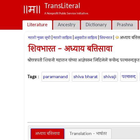
TransLiteral
A Nonprofit Public Service Initiative.
Literature
Ancestry
Dictionary
Prashna
|
|
|
|
अध्याय बत्तिस
मराठी मुख्य सूची
मराठी साहित्य
अनुवादीत साहित्य
शिवभारत
शिवभारत - अध्याय बत्तिसावा
श्रीछत्रपती शिवाजी महाराज यांच्या आज्ञेवरून लिहिलेलें कवीन्द्र परमानन्दकृत
Tags
:
paramanand
shiva bharat
shivaji
परमानन्द
अध्याय बत्तिसावा
Translation - भाषांतर