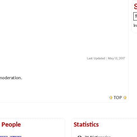
I
Last Updated :
May 13, 2017
 moderation.
TOP
t People
Statistics