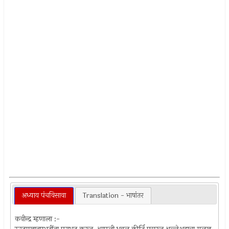
अध्याय पंचविसावा
Translation - भाषांतर
कवीन्द्र म्हणाला :-