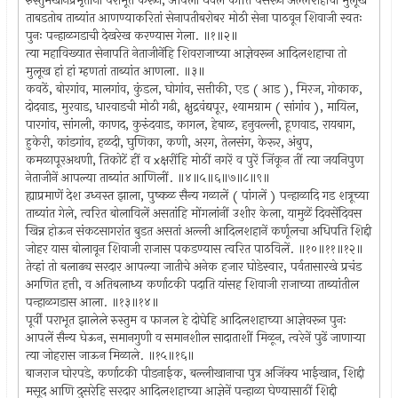
रुस्तुमखानप्रभृतींना पराभूत करून, आपली धवल कीर्ति पसरून अल्लेशहाचा मुलूख
ताबडतोब ताब्यांत आणण्याकरितां सेनापतीबरोबर मोठी सेना पाठवून शिवाजी स्वतः
पुनः पन्हाळगडाची देखरेख करण्यास गेला. ॥१॥२॥
त्या महाविख्यात सेनापति नेताजीनेंहि शिवराजाच्या आज्ञेवरून आदिलशहाचा तो
मुलूख हां हां म्हणतां ताब्यांत आणला. ॥३॥
कवठें, बोरगांव, मालगांव, कुंडल, घोगांव, सत्तीकी, एड ( आड ), मिरज, गोकाक,
दोदवाड, मुरवाड, धारवाडची मोठी गढी, क्षुद्रवंद्यपूर, श्यामग्राम ( सांगांव ), मायिल,
पारगांव, सांगली, काणद, कुरुंदवाड, कागल, हेबाळ, हनुवल्ली, हूणवाड, रायबाग,
हुकेरी, कांडगांव, हळदी, घुणिका, कणी, अरग, तेलसंग, केरूर, अंबुप,
कमळापूरअथणी, तिकोटें हीं व xक्षरींहि मोठीं नगरें व पुरें जिंकून तीं त्या जयनिपुण
नेताजीनें आपल्या ताब्यांत आणिलीं. ॥४॥५॥६॥७॥८॥९॥
ह्याप्रमाणें देश उध्वस्त झाला, पुष्कळ सैन्य गळालें ( पांगलें ) पन्हाळादि गड शत्रूच्या
ताब्यांत गेले, त्वरित बोलाविलें असतांहि मोंगलांनीं उशीर केला, यामुळें दिवसेंदिवस
खिन्न होऊन संकटसागरांत बुडत असतां अल्ली आदिलशहानें कर्णूलचा अधिपति शिद्दी
जोहर यास बोलावून शिवाजी राजास पकडण्यास त्वरित पाठविलें. ॥१०॥११॥१२॥
तेव्हां तो बलाढ्य सरदार आपल्या जातीचे अनेक हजार घोडेस्वार, पर्वतासारखे प्रचंड
अगणित हत्ती, व अतिबलाध्य कर्णाटकी पदाति यांसह शिवाजी राजाच्या ताब्यांतील
पन्हाळगडास आला. ॥१३॥१४॥
पूर्वीं पराभूत झालेले रुस्तुम व फाजल हे दोघेहि आदिलशहाच्या आज्ञेवरून पुनः
आपलें सैन्य घेऊन, समानगुणी व समानशील सादाताशीं मिळून, त्वरेनें पुढें जाणार्‍या
त्या जोहरास जाऊन मिळाले. ॥१५॥१६॥
बाजराज घोरपडे, कर्णाटकी पीडनाईक, बल्लीखानाचा पुत्र अजिंक्य भाईखान, शिद्दी
मसूद आणि दुसरेहि सरदार आदिलशहाच्या आज्ञेनें पन्हाळा घेण्यासाठीं शिद्दी