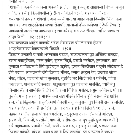
कवींद्र म्हणाला :-
शिवाजीचा उत्कर्ष व आपला अपकर्ष झालेला पाहून उत्कृष्ट साह्यकर्ता मिळावा म्हणून
आदिलशहानें ( दिल्लीकडील ) सैन्य मागितलें असतां, शरणागताचें रक्षण
करण्यामधें तत्पर व शेंकडों लढाया ज्यानें मारल्या आहेत अशा दिल्लीपतीनें आपला
मामा बलाढ्य शाएस्तेखान याच्या सेनापतित्वाखालीं दौलताबादेच्या ( देवगिरीच्या )
पायथ्याशीं असलेल्या आपल्या महासामर्थ्यवान् व अफाट सैन्यास त्वरित जाण्यास
आज्ञा केली. ॥३२॥३३॥३४॥
नंतर धन्याच्या आज्ञेंत वागणारे अनेक सेनानायक चांगले सज्ज होऊन
शाएस्तेखानाच्या नेतृत्वाखालीं निघाले. ॥३५॥
विख्यात पराक्रमी व मानी शमसखान पठाण, जाफरखानाचा पुत्र अजिंक्य नामदार,
तसाच गयासुदीखान, हसन मुनीम, सुतान मिर्झा, प्रतापी मनचेहर, तुरुकताज, क्रूर
कुबाहत व हौदखान हे तिघे युद्धोत्सुक उझबेग, इमाम बिरुदीखान व दुर्जय लोदीखान हे
दोघे पठाण, त्याचप्रमाणें दोघे दिलावर मौलद, तसाच अबदुल बेग, प्रख्यात खोजा
भंगड, जोहर, पराक्रमी खोजा सुलतान, युद्धविशारद सिद्धी फते व फतेजंग, कोपी
कारतलव, गाजीखानादि सरदार, शत्रुशल्याचा पुत्र पराक्रमी भावसिंह, त्याचे बंधु
किशोरसिंह व शामसिंह हे दोघे राजे, राजा गिरिधर मनोहर, प्रद्युम्न, अनिरुद्ध, पांचवा
पुरुषोत्तम व ( सहावा ) गोवर्धन असे सहा गौडवंशांतील शत्रुविध्वंसक श्रेष्ठ क्षत्रिय
राजे, गौड विठ्ठलदासाचा सूर्याप्रमाणें तेजस्वी नातू, अर्जुनाचा पुत्र विजयी राजा राजसिंह,
वीर बीरमदेव, सदाचारी रामसिंह, तसाच रायसिंह हे तिघे शिसोदे वंशांतील राजे,
चंद्रवत वंशांतील राजा श्रीमान अमरसिंह, चंद्रपूरच्या राजाचा सेनापति अरिंदम,
द्वारकाजी, जिवाजी, परसोजी, बाळाजी, शरीफ राजाचा पुत्र युद्धोत्सुक त्र्यंबकजी हे
सर्व महाबलाढ्य प्रतापी भोसले, स्रजी गायकवाड, महाबाहु येसाजी, प्रख्यात राजा
दिनकर कांकडे, त्र्यंबक, अनंत व दत्त हे तिघे खंडार्गळ, दत्त व रुस्तुम हे जाधव;