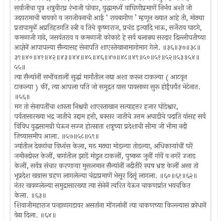
सर्वाजीचा पुत्र शत्रुवीरघ्न रंभाजी पोवार, युद्धामध्यें वाघिणीप्रमाणें निर्भय अशी जी
उदयरामाची बायको व जगजीवनाची आई ‘ रायबागीण ’ म्हणून ख्यात आहे ती, मोठ्या
प्रतापामुळें अप्रतिहतगति स्त्री व तिचे कृष्णराज, प्रचंड इत्यादि भाऊ, सर्जेराव घाटगे,
कमळाजी गाढे, जसवंतराव व कमळाजी कोकाटे हे सर्व बलाढ्य सरदार दिल्लीपतीच्या
आज्ञेनें आपापल्या सैन्यासह सेनापति शाएस्तेखानामागोमाग गेले. ॥३६॥३७॥३८॥
३९॥४०॥४१॥४२॥४३॥४४॥४५॥४६॥४७॥४८॥४९॥५०॥५१॥५२॥५३॥५४॥
५५॥
त्या सैन्यांनीं सभोंवतालीं सुद्धां मार्गांतील नद्या अशा करून टाकल्या ( आटवून
टाकल्या ) कीं, त्या आपला पति जो समुद्रत यास पावसाळा सुरू होईंपर्यंत भेटेनात.
॥५६॥
मग तो सेनापतींचा शास्ता निश्चयी शाएस्ताखान सत्याहत्तर हजार घोडेश्वार,
पर्वतासारख्या भद्र जातीचे उद्दाम हत्ती, बक्सर जातीचे उत्तम अघाडीचे पदाति यांसह सर्व
विविध युद्धसामग्री घेऊन सज्ज होत्साता शत्रूच्या प्रदेशाची सीमा जी भीमा नदी
तिच्यासमीप आला. ॥५७॥५८॥५९॥
ज्यांतील देवळांचा विध्वंस केला, मठ मठ्या मोडल्या तोडल्या, अधिकार्‍यांचीं घरें
जमीनदोस्त केलीं, बागांतील झाडें मोडून टाकलीं, पुष्कळ जुनीं गांवें व नगरें उजाड
केलीं, सर्वत्र संचार करणार्‍या मुसलमान सैन्यांनीं नदीतीरें स्पष भ्रष्ट केलीं असा तो
भूप्रदेश खग्रास ग्रहण लागलेल्या चंद्राप्रमाणें भेसूर दिसूं लागला. ॥६०॥६१॥६२॥
नंतर खवळलेल्या समुद्रासारख्या त्या सेनेनें त्वरित येऊन चाकणप्रांत भयचकित
केला. ॥६३॥
शिवाजीमहाराज पन्हाळागडावर असतांना मोंगलांनीं त्या चाकणच्या किल्ल्यास क्रोधानें
वेढा दिला. ॥६४॥