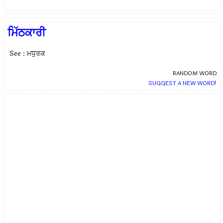
ਮਿੱਠਕਾਰੀ
See : ਮਧੁਰਕ
RANDOM WORD
SUGGEST A NEW WORD!