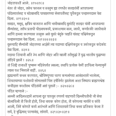
जोहरापाशीं आले. ॥१७॥१८॥
नंतर तो जोहर, तसेच फाजल व रुस्तुम ह्या रणधीर सरदारांनीं आपापल्या
घोडेस्वारांसह व बडेखानादि पायदळाच्या सेनापतींसह पूर्वेकडून पन्हाळगडास वेढा
दिला. ॥१९॥२०॥
सादात, मसूद, क्षत्रिय बाजराज आणि भायीखानादि दुसरेहि सरदार यांनीं आपापल्या
सैन्यांसह, तसेंच प्रतापी पीडनायकानें, प्रकाशमान ढाल, लाठी, कर्णाटकी लाठीवाले
आणि हल्ला करण्यास उत्सुक असे दुसरे बंदुके पदाति यांसह पश्चिमेकडून
पन्हाळगडास वेढा दिला. ॥२१॥२२॥२३॥
दुसर्‍याहि सैन्यांनीं जोहराच्या आज्ञेनें त्या गडाच्या दक्षिणेकडून व उत्तरेकडून कडेकोट
वेढा दिला. ॥२४॥
गडावर शिवाजी अति उंच आणि जोहर अति खालीं तरीसुद्धां तें युद्ध भारतीय युद्धाच्या
तोडिचें झालें ! ॥२५॥
तो शिद्दी राजाशीं पुष्कळ महिनेपर्यंत लढला; तथापि प्रत्येक वेळीं हटविला गेल्यामुळें
त्यास यश मिळालें नाहीं. ॥२६॥
ह्याप्रमाणें कथन करणारा, श्रीविष्णूच्या चरण कमलांच्या आनंदभरानें भरलेला,
शिवरायाच्या यशोरूपी सोमरसानें चित्त हर्षनिर्भर झालेला अशा निष्पाप ब्राह्मणश्रेष्ठ
कवींद्रास काशीस्थ पंडितांनीं असं पुसलें :- ॥२७॥२८॥
पंडित म्हणाले :-
अल्ली आदिलशहानें आपला दूत पाठवून रणगर्व वाहणारी दिल्लीपतीची जी सेवा
बोलाविली ती किती होती, तिचा नायक कोण होता, ती कोणत्या मार्गानें व कोठें
आली, तिनें कोणतें कार्य आरंभलें आणि शिवरायानें तिचा कसा प्रतिकार केला तें
सर्वं, हे बुद्धिमान् परमानंदा, सांगावें. ॥२९॥३०॥३१॥