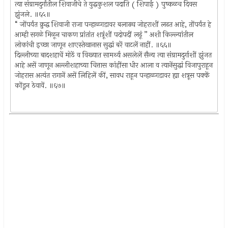
त्या संग्रामदुर्गांतील शिवाजीचे ते युद्धकुशल पदाति ( शिपाई ) पुष्कळच दिवस
झुंजले. ॥६५॥
“ जोंपर्यंत क्रुद्ध शिवाजी राजा पन्हाळगडावर बलाढ्य जोहराशीं लढत आहे, तोंपर्यंत हे
आम्ही सगळे मिळून चाकण प्रांतांत शत्रूंशीं पदोपदीं लढूं ” अशी किल्ल्यांतील
लोकांची इच्छा जाणून शाएस्तेखानास सुद्धां बरें वाटलें नाहीं. ॥६६॥
दिल्लीच्या बादशहाचें मोठें व विख्यात सामर्थ्य असलेलें सैन्य त्या संग्रामदुर्गाशीं झुंजत
आहे असें जाणून अल्लीशहाच्या चित्तास कांहींसा धीर आला व त्यानेंसुद्धां विजापुराहून
जोहरास अत्यंत रागानें असें लिहिलें कीं, सावध राहून पन्हाळगडावर ह्या शत्रूस पक्कें
कोंडून ठेवावें. ॥६७॥