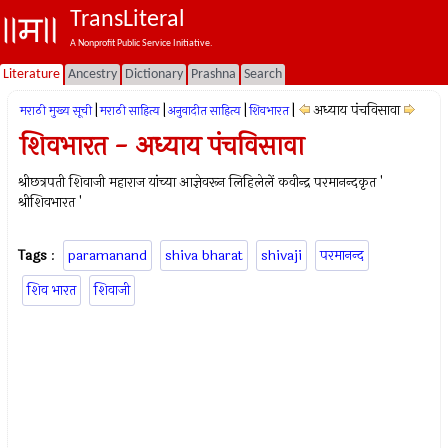
TransLiteral
A Nonprofit Public Service Initiative.
Literature
Ancestry
Dictionary
Prashna
Search
|
|
|
|
अध्याय पंचविसावा
मराठी मुख्य सूची
मराठी साहित्य
अनुवादीत साहित्य
शिवभारत
शिवभारत - अध्याय पंचविसावा
श्रीछत्रपती शिवाजी महाराज यांच्या आज्ञेवरून लिहिलेलें कवीन्द्र परमानन्दकृत '
श्रीशिवभारत '
Tags
:
paramanand
shiva bharat
shivaji
परमानन्द
शिव भारत
शिवाजी