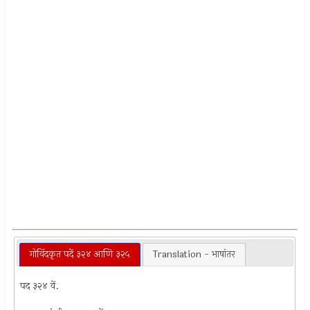
गोविंदकृत पदें ३२४ आणि ३२५
Translation - भाषांतर
पद ३२४ वें.