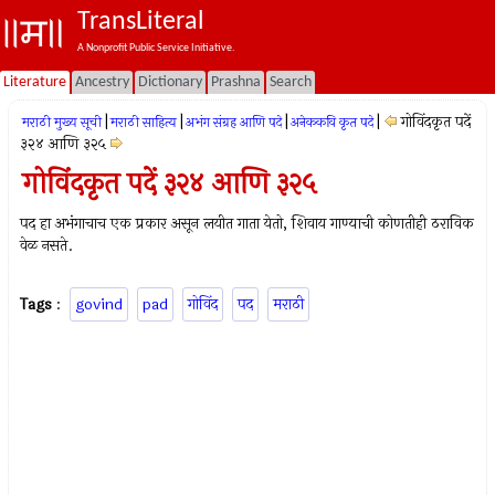
TransLiteral
A Nonprofit Public Service Initiative.
Literature
Ancestry
Dictionary
Prashna
Search
|
|
|
|
गोविंदकृत पदें
मराठी मुख्य सूची
मराठी साहित्य
अभंग संग्रह आणि पदे
अनेककवि कृत पदे
३२४ आणि ३२५
गोविंदकृत पदें ३२४ आणि ३२५
पद हा अभंगाचाच एक प्रकार असून लयीत गाता येतो, शिवाय गाण्याची कोणतीही ठराविक
वेळ नसते.
Tags
:
govind
pad
गोविंद
पद
मराठी