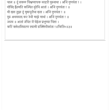
चाल ॥ तूं सकळ विश्वव्यापक नरहरी गुरुनाथा । अजि गुणवंता ! ।
गोविंद द्वैतमति कल्पित नुरेचि आतां । अजि गुणवंता ! ॥
मी दास तुझा तूं मुक्तपुरीचा दाता । अजि गुणवंता ! ॥
गुरु अभयवरद कर ठेवी माझे माथां । अजि गुणवंता ! ॥
उठाव ॥ आतां उचित जें येईल प्रभुच्या चित्ता ।
करिं क्लेशनिवारण स्वामी रुक्मिणीकांता !॥किति०॥३॥