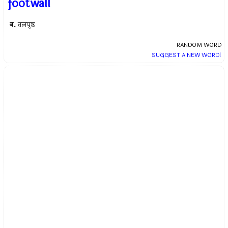
footwall
न.
तलपृष्ठ
RANDOM WORD
SUGGEST A NEW WORD!