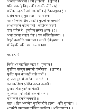
आलास पंढरीराया ! जग हें ताराया ! ॥ध्रुवपद॥
पतितपावन हे ब्रिद पायीं । शास्त्रें गर्जति साही ।
गणिका उद्धरली त्वां लवलाहीं । तूं दिनजनसुखदाई ।
दे क्षेम मला तूं सुख सदया ॥जग०॥१॥
मायासरितेच्या दीर्घ प्रवाहीं । बुडलों भवजलडोहीं ।
आशामगरीनें धरिलें पायीं । सोडीनाच उपायीं ।
त्राता न दिसे रे ! तुजविण सखया ॥जग०॥२॥
आतां ताराया मजला दीना । यावें रुक्मिणीरमणा ! ।
येथूनी काढावें रे अघशमना । स्वामी दीनोद्धरणा ! ।
गोविंदावरि करि छाया ॥जग०॥३॥
पद ३२५ वें.
किति अंत पाहसिल माझा रे ! गुणवंता ! ।
तुजविण पलयुग समजतों पंढरीनाथा ! ॥ध्रुवपद॥
पूर्वील पुन्य तव नाहीं माझे पदरीं ।
हा जन्म वृथा गोला देवा ! कंसारी ! ।
मन रयनदिवस इच्छित परधन परनारी ।
दु:खाचे डोंगा झाले या संसारीं ।
शुकव्यासमुखें कीर्ती ऐकिली भारी ।
नामें तरलें दोषाचे नामधारी ॥
चाल ॥ द्विज अजामीळ पुत्रमिषें दोषी तरला । अजि गुणवंता ! ।
शतकोटीं ब्रम्हाहत्या वाल्मिक उद्धरिला । अजि गुणवंता ! ॥