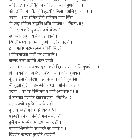
मारितां हाक नेलें वैकुंठा करिला । अजि गुणवंता ! ॥
नक्रें छळिताम कौटाळुनि हृद्रयीं धरिला । अजि गुणवंता ! ॥
उठाव ॥ असे अमित दोषी तारियले काय चिंता ।
मी कदा सोडिना तुम्हांसि अजि भगवंता ! ॥किती०॥१॥
मी लक्ष प्रकारें चुकलों कर्म ओढवलें ।
म्हणऊनि प्रभुपायाचें अतंर पडलें ।
दिधलें भाष्य परी मज कुणि कांहीं न घडलें ।
हे कामक्रोधमदममत्सर शरिरीं भिडले ।
अभिमानाहाती माझें मन सांपडलें ।
यास्तव नाना कर्मांचें अंतर पडलें ॥
चाल ॥ आतां अपराध क्षमा करीं विठ्ठलराया । अजि गुणवंता ! ।
ही मनोवृत्ती अर्पण केली पदिं जाया । अजि गुणवंता ! ॥
तूं तार इंवा ने निरया माझी काया । अजि गुणवंता ! ॥
मी बुड्तो तूं देहांत उभारुनि बाम्हा । अजि गुणवंता ! ॥
उठाव ॥ केधवां येसि मज न कळे अनाथनाथा ! ॥
तूं तातमात गणगोत दीनजनभ्राता ॥किति०॥२॥
अज्ञानपणीं बहु केले चाळे पाहीं ।
तूं क्षमा करीं गे ! माझे विठाबाई ! ।
परदेशीं कां मोकलिंलें मज लवलाहीं ।
तुजैण भासतसे वोस दिशा मज दाही ।
पाहतां शिणले हे नेत करूं गत कायी ? ।
विपरीत कल्पना बुडवीते भवडोहीं ॥