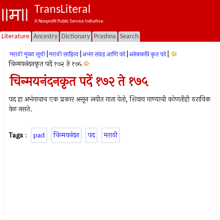
TransLiteral
A Nonprofit Public Service Initiative.
Literature
Ancestry
Dictionary
Prashna
Search
|
|
|
|
मराठी मुख्य सूची
मराठी साहित्य
अभंग संग्रह आणि पदे
अनेककवि कृत पदे
चिन्मयनंदनकृत पदें १७२ ते १७५
चिन्मयनंदनकृत पदें १७२ ते १७५
पद हा अभंगाचाच एक प्रकार असून लयीत गाता येतो, शिवाय गाण्याची कोणतीही ठराविक
वेळ नसते.
Tags
:
pad
चिन्मयनंदन
पद
मराठी