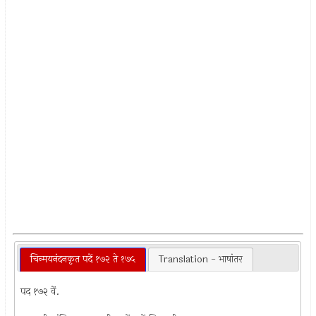
चिन्मयनंदनकृत पदें १७२ ते १७५
Translation - भाषांतर
पद १७२ वें.