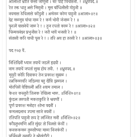
आलाशी भ्रांति कसा जाणुनी । बरें पाहें विचारुनी. ! ॥ध्रुवपद.॥
रेत रक्त धातु असे मिळुनी । मूस बांधिलीसी गोठुनी ॥
नवमास ठेविलासे कोंडुनी । अमंगळ कोण याहुनी ॥आला०॥१॥
देह मळमूत्र यांचा गाळ रे ! कर्म भोगी जंजाळ रे ! ॥
फुटलें वासनेचें जाळ रे ! । तुज टपतो काळ रे ! ॥आला०॥२॥
चिन्मयनंदन प्रभुजीस रे ! जरी भावें भजसी रे ! ॥
संतासी करि याची पूस रे ! । तरि अव हा तरसी रे ! ॥आला०॥३॥
पद १७३ वें.
निशिदिनीं ध्यान तयाचें जडलें हृदयी ।
नाम तयाचें जपतां सुख होय तयी. ! ॥ध्रुवपद.॥
मुगुटी कोटि दिवाकर तेज प्रकाश सुढाळ ।
रत्नकिळावरि जडिल्या बहु दीप्ति झळाल ।
मोरपिसें वेष्टियलीं अति श्याम तमाल ।
केशर कस्तुरी तिलक रेखिला भाळ. ॥निशि०॥१॥
कुंडल तळपती मकराकृति ते श्रवणीं ।
पूर्ण प्रकाश मनोहर शोभा वदनीं ।
कमलदलाच उपमा साजे नयनीं ।
रतिपति पाहुनी रूप हे लज्जित मनीं ॥निशि०॥२॥
कौस्तुभमणि अति सुंदर तो विलसे कंठीं ।
कनककमळ तुळसीच्या माळा निजकंठीं ।
चर्चियली तनुवरि ते श्रीखंडौटी ।