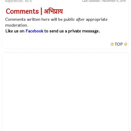
References : N/A
Last Updated :
November 11, 2016
Comments | अभिप्राय
Comments written here will be public after appropriate
moderation.
Like us on
Facebook
to send us a private message.
TOP