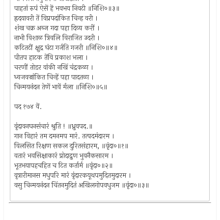
पाहतां रुपं ऐसें हें भवभय निवटी ॥निशि०॥३॥
ह्रदयावरी तें विप्रपदांकित चिन्ह वरी ।
शंख चक्र अब्ज गदा पहा दिव्य करीं ।
नाभी विशाळ त्रिवलि विराजित उदरी ।
कटितटीं क्षुद्र घंटा गर्जति गजरी ॥निशि०॥४॥
पीतप हाटक तेंवि प्रकाश भला ।
चरणीं तोडर वांकी नखिं चंद्रकळा ।
ध्वजवज्रांकित चिन्हें पहा पादतळा ।
चिन्मयनंदन तेणें भावें र्मला ॥निशि०॥५॥
पद १७४ वें.
वृंदावनघनसंचारं श्रुति ! ॥ध्रुवपद.॥
गान विहारं तम दमनमप मारं. तत्पदमंदारम ।
विलसित रिक्षण सकल दुरितसंहारम, ॥वृंदा०॥१॥
वतारं भवसिक्षाकारं प्रोदाद्रुण भुवनैकसारम ।
भूतभयापहचहित च टित कर्तार्म ॥वृंदा०॥२॥
वृत्रारीमानस मधुपरि मारं वृंदारकयूथपमुदितमुदारम ।
वसु चिन्मयनंदन चिंतनमुदितं अखिलगोपवधुजम ॥वृंदा०॥३॥