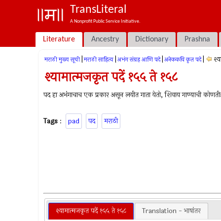
TransLiteral
A Nonprofit Public Service Initiative.
Literature
Ancestry
Dictionary
Prashna
|
|
|
|
श्य
मराठी मुख्य सूची
मराठी साहित्य
अभंग संग्रह आणि पदे
अनेककवि कृत पदे
श्यामात्मजकृत पदें १५५ ते १५८
पद हा अभंगाचाच एक प्रकार असून लयीत गाता येतो, शिवाय गाण्याची कोणती
Tags
:
pad
पद
मराठी
श्यामात्मजकृत पदें १५५ ते १५८
Translation - भाषांतर