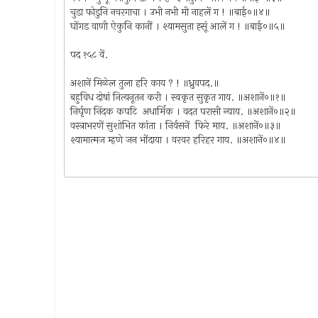
चुडा फोडुनि नवरगाचा । उभी नभी मी नाहलें ग ! ॥बाई०॥४॥
घोंगड वाणी ऐकुनि कानीं । श्यामसुता ह्सूं आलें ग ! ॥बाई०॥५॥
पद १५८ वें.
अशानें मिळेल तुला हरि काय ? ! ॥ध्रुवपद.॥
बहुविध दोषां नित्यनूतन करी । स्वकृत सुकृत गाय. ॥अशानें०॥१॥
निर्घृण निंदक कपटि अधार्मिक । वदत परासी न्याय. ॥अशानें०॥२॥
वस्त्राभरणें सुशोभित कांता । निर्वसनें फिरे माय. ॥अशानें०॥३॥
श्यामात्मज म्हणे जन भोंदाया । वरवर हरिहर गाय. ॥अशानें०॥४॥