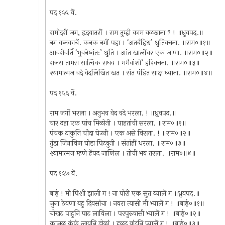
पद १५५ वें.
रामोदरीं जग, हृदयातरीं । राम तुम्ही काम वळखाना ? ! ॥ध्रुवपद.॥
नग कनकाचें. कनक नगीं पहा । ‘अतर्बहिश्च’ श्रुतिवचना. ॥राम०॥१॥
आवरीवर्ति ‘भुवनेष्वंत:’ श्रुति । आंत खालींवर एक जाणा. ॥राम०॥२॥
राजस तामस सात्विक राघव । ममैवांशो’ हरिवचना. ॥राम०॥३॥
श्यामात्मज वदे वेदलिखित खत । संत पंडित साक्ष ध्याना. ॥राम०॥४॥
पद १५६ वें.
राम जर्गीं भरला । अनुभव वेद वदे भरला. ! ॥ध्रुवपद.॥
चार दहा एक पांच मिळोनी । पाहतांची सरला. ॥राम०॥१॥
पंचक टाकुनि चौदा घेउनी । एक असे विरला. ! ॥राम०॥२॥
तुंडा जिनाविण घोडा पिटवुनी । संतांहीं धरला. ॥राम०॥३॥
श्यामात्मज म्हणे हेंपद जाणिल । तोची भव तरला. ॥राम०॥४॥
पद १५७ वें.
बाई ! मी पिशी झाली ग ! ना पोरी एक सुत व्यालें ग ॥ध्रुवपद.॥
जुना ठेवणा बहु दिवसांचा । नवरा त्यासी मी भ्यालें ग ! ॥बाई०॥१॥
चोखट पाहुनि पाट लाविला । परपुरुषासी भ्यालें ग ! ॥बाई०॥२॥
काजळ कुंकूं लावुनि डोळां । हळद वांटुनि प्यालें ग ! ॥बाई०॥३॥