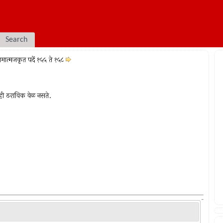
Search
ामात्मजकृत पदें १५५ ते १५८
ही ठराविक वेळ नसते.