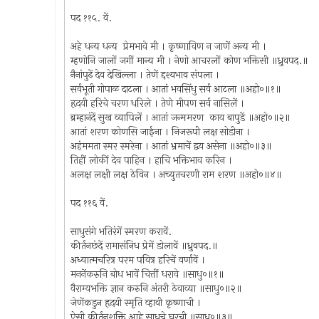
पद ११५. वें.
अहे धन्य धन्य प्रेमभावे मी । कृष्णाविण न जाणें अन्य मी ।
म्हणोनि जालों जगीं मान्य मी । नेणो आचरलों कोण भक्तिसी ॥ध्रुवपद.॥
नैनांपुढें देव देखिल्ला । तेणें द्दश्यभाव संपला ।
सर्वभूती गोपाळ दाटला । आतां भवसिंधु सर्व आटला ॥अहो०॥१॥
हृदयी हरिचे चरण धरिले । तेणे मीपण सर्व नासिलें ।
ब्रम्हानंदें सुख व्यापिलें । आतां जन्ममरण काय बापुडें ॥अहो०॥२॥
आतां शरण कोणसि जाईना । निजरूपी लक्ष सोडीना ।
अहंममता स्मर स्मरेना । आतां भ्रमाचें द्वय असेना ॥अहो०॥३॥
तिहीं लोकीं देव पाहिन । हाचि भक्तिभाव करिन ।
अलक्ष लक्षी लक्ष ठेविन । अच्युतचरणी राम शरण ॥अहो०॥४॥
पद ११६ वें.
साधुसंगे भतिरंगें स्मरण करावें.
कीर्तनछंदें रामासंनिध प्रेमें डोलावें ॥ध्रुवपद.॥
अध्यात्मचरित्र परम पवित्र हरिचें वर्णावें ।
मननेंकरुनि बोध भावें चित्तीं धरावे ॥साधु०॥१॥
वैराग्यभक्ति ज्ञान करुनि अंतरी ठेवाव्या ॥साधु०॥२॥
जेणेंकडुन हृदयी स्मृति व्हावी कृष्णाची ।
ऐसी कीर्तनशक्ति आहे साधूचे घरची ॥साधु०॥३॥