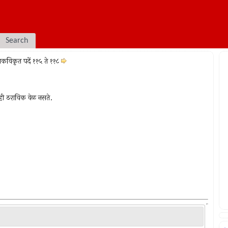
Search
मकविकृत पदें ११५ ते ११८
ही ठराविक वेळ नसते.