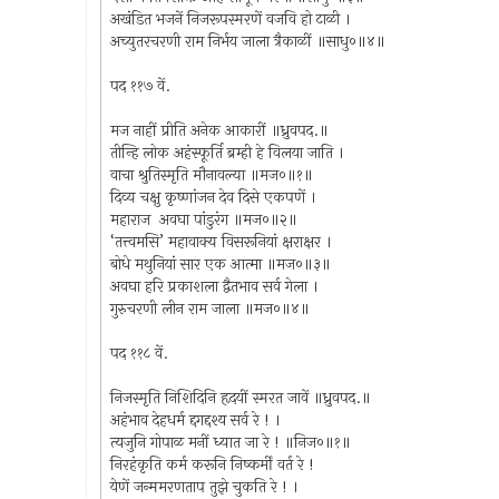
अखंडित भजनें निजरूपस्मरणें वजवि हो टाळी ।
अच्युतरचरणी राम निर्भय जाला त्रैकाळीं ॥साधु०॥४॥
पद ११७ वें.
मज नाहीं प्रीति अनेक आकारीं ॥ध्रुवपद.॥
तीन्हि लोक अहंस्फूर्ति ब्रम्ही हे विलया जाति ।
वाचा श्रुतिस्मृति मौनावल्या ॥मज०॥१॥
दिव्य चक्षु कृष्णांजन देव दिसे एकपणें ।
महाराज अवघा पांडुरंग ॥मज०॥२॥
‘तत्त्वमसि’ महावाक्य विसरूनियां क्षराक्षर ।
बोधे मथुनियां सार एक आत्मा ॥मज०॥३॥
अवघा हरि प्रकाशला द्वैतभाव सर्व गेला ।
गुरुचरणी लीन राम जाला ॥मज०॥४॥
पद ११८ वें.
निजस्मृति निशिदिनि हृदयीं स्मरत जावें ॥ध्रुवपद.॥
अहंभाव देहधर्म द्दगद्दश्य सर्व रे ! ।
त्यजुनि गोपाळ मनीं ध्यात जा रे ! ॥निज०॥१॥
निरहंकृति कर्म करूनि निष्कर्मीं वर्त रे !
येणें जन्ममरणताप तुझे चुकति रे ! ।