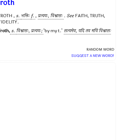
troth
TROTH ,
s.
भक्तिः
f.
,
प्रत्ययः, विश्वासः
.
See
FAITH, TRUTH,
FIDELITY.
Troth,
s.
विश्वासः, प्रत्ययः;
‘by my t.’
सत्यमेव, यदि तव मयि विश्वासः
RANDOM WORD
SUGGEST A NEW WORD!