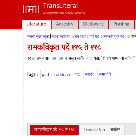
TransLiteral
A Nonprofit Public Service Initiative.
Literature
Ancestry
Dictionary
Prashna
|
|
|
|
रा
मराठी मुख्य सूची
मराठी साहित्य
अभंग संग्रह आणि पदे
अनेककवि कृत पदे
रामकविकृत पदें ११५ ते ११८
पद हा अभंगाचाच एक प्रकार असून लयीत गाता येतो, शिवाय गाण्याची कोणती
Tags
:
pad
ramkavi
पद
मराठी
रामकवि
रामकविकृत पदें ११५ ते ११८
Translation - भाषांतर