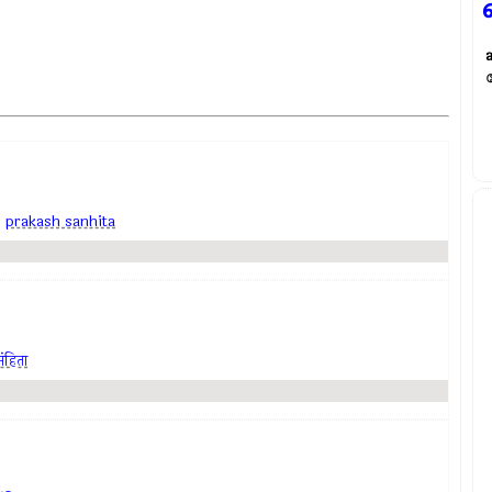
,
prakash sanhita
ंहिता