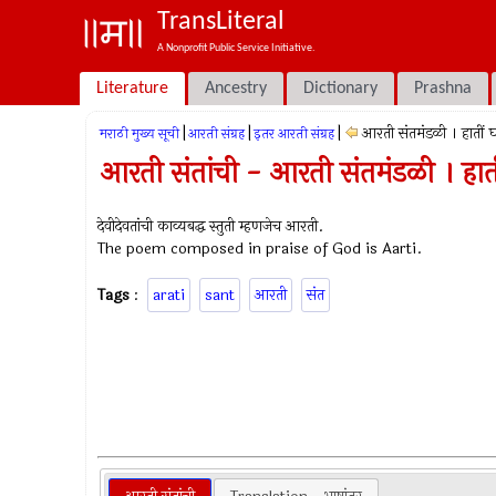
TransLiteral
A Nonprofit Public Service Initiative.
Literature
Ancestry
Dictionary
Prashna
|
|
|
आरती संतमंडळी । हातीं 
मराठी मुख्य सूची
आरती संग्रह
इतर आरती संग्रह
आरती संतांची - आरती संतमंडळी । हाती
देवीदेवतांची काव्यबद्ध स्तुती म्हणजेच आरती.
The poem composed in praise of God is Aarti.
Tags
:
arati
sant
आरती
संत