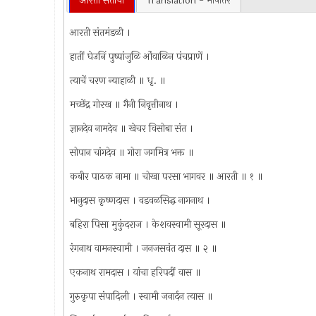
आरती संतांची
Translation - भाषांतर
आरती संतमंडळी ।
हातीं घेउनिं पुष्पांजुळि ओंवाळिन पंचप्राणें ।
त्याचें चरण न्याहाळी ॥ धृ. ॥
मच्छेंद्र गोरख ॥ गैनी निवृत्तीनाथ ।
ज्ञानदेव नामदेव ॥ खेचर विसोबा संत ।
सोपान चांगदेव ॥ गोरा जगमित्र भक्त ॥
कबीर पाठक नामा ॥ चोखा परसा भागवर ॥ आरती ॥ १ ॥
भानुदास कृष्णदास । वडवळसिद्ध नागनाथ ।
बहिरा पिसा मुकुंदराज । केशवस्वामी सूरदास ॥
रंगनाथ वामनस्वामी । जनजसवंत दास ॥ २ ॥
एकनाथ रामदास । यांचा हरिपदीं वास ॥
गुरुकृपा संपादिली । स्वामी जनार्दन त्यास ॥