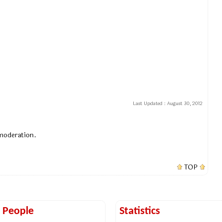
Last Updated :
August 30, 2012
 moderation.
TOP
t People
Statistics