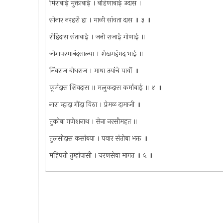
मिराबाई मुक्ताबाई । बहिणाबाई उदास ।
सोनार नरहरी हा । माळी सांवता दास ॥ ३ ॥
रोहिदास संताबाई । जनी राजाई गोणाई ॥
जोगापरमानंदसाल्या । शेखमहंमद भाई ॥
निंबराज बोधराज । माथा तयांचे पायीं ॥
कूर्मदास शिवदास ॥ मलुकदास कर्माबाई ॥ ४ ॥
नारा म्हादा गोंदा विठा । प्रेमळ दामाजी ॥
तुकोबा गणेशनाथ । सेना नरसीमहत ॥
तुलसीदास कसांबया । पवार संतोबा भक्त ॥
महिपती तुम्हांपासी । चरणसेवा मागत ॥ ५ ॥