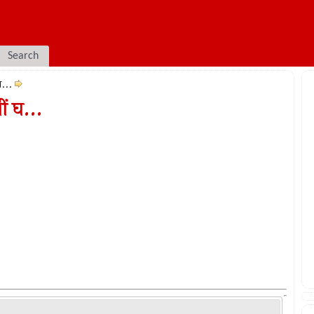
Search
घ...
ं घ...