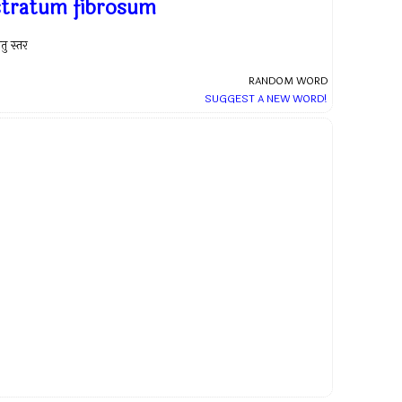
stratum fibrosum
ंतु स्तर
RANDOM WORD
SUGGEST A NEW WORD!