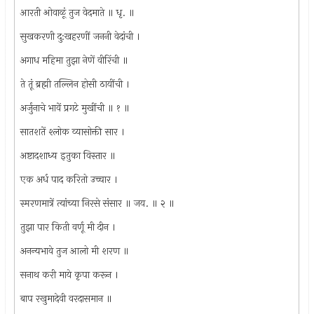
आरती ओवाळूं तुज वेदमाते ॥ धृ. ॥
सुखकरणी दु:खहरणीं जननी वेदांची ।
अगाध महिमा तुझा नेणें वीरिंची ॥
ते तूं ब्रह्मी तल्लिन होसी ठायींची ।
अर्जुनाचे भावें प्रगटे मुखींची ॥ १ ॥
सातशतें श्लोक व्यासोक्ती सार ।
अष्टादशाध्य इतुका विस्तार ॥
एक अर्ध पाद करितो उच्चार ।
स्मरणमात्रें त्यांच्या निरसे संसार ॥ जय. ॥ २ ॥
तुझा पार किती वर्णू मी दीन ।
अनन्यभावे तुज आलो मी शरण ॥
सनाथ करी माये कृपा करून ।
बाप रखुमादेवी वरदासमान ॥