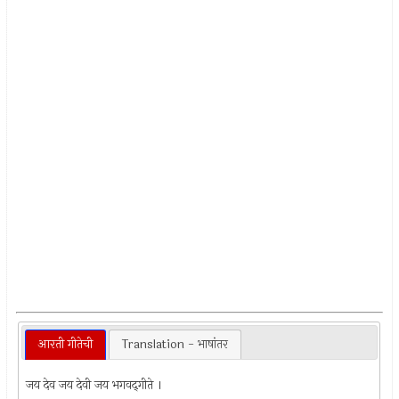
आरती गीतेची
Translation - भाषांतर
जय देव जय देवी जय भगवद्‌गीते ।