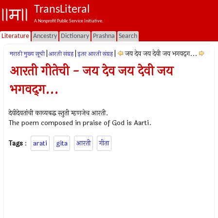
TransLiteral
A Nonprofit Public Service Initiative.
Literature
Ancestry
Dictionary
Prashna
Search
|
|
|
जय देव जय देवी जय भगवद्‌ग...
मराठी मुख्य सूची
आरती संग्रह
इतर आरती संग्रह
आरती गीतेची - जय देव जय देवी जय
भगवद्‌ग...
देवीदेवतांची काव्यबद्ध स्तुती म्हणजेच आरती.
The poem composed in praise of God is Aarti.
Tags
:
arati
gita
आरती
गीता