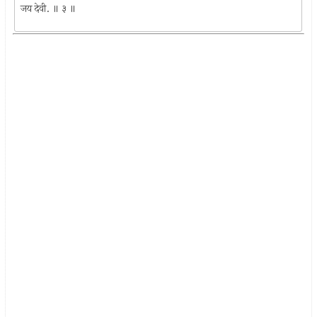
जय देवी. ॥ ३ ॥