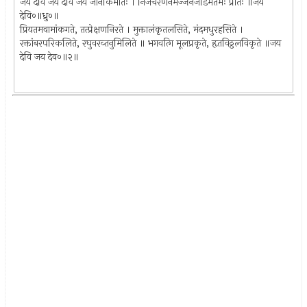
जय देवि जय देवि जय जानकिमातः । निजचरणनमज्जनजडिमतमः प्रातः ॥जय
देवि०॥ध्रु०॥
प्रियतमवामांकगते, तत्प्रेक्षणनिरते । मुक्तालंकृतलसिते, मंदमधुरहसिते ।
रक्तांबरपरिकलिते, रघुवरव्तनुमिलिते ॥ भगवत्गि मूलप्रकृते, हृतविठ्ठलविकृते ॥जय
देवि जय देव०॥२॥