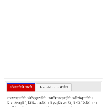
श्रीजानकीची आरती
Translation - भाषांतर
कारुण्यमृतसरिते, कोटिसुगुणभरिते । स्वाश्रितजनहृतदुरिते, कविसंस्तुतचरिते ।
नित्यमहोदयसुहिते, निखिलामयरहिते । विबुधमुनिव्रजमहिते, विरचितविश्वहिते ॥१॥