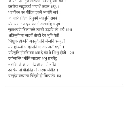
करितों प्रेमें तुज नीरांजन स्थिरावुनियां मन ॥
दत्तात्रेया सद्गुरुवर्या भावार्थे करुन ॥धृ०॥
धरणीवर नर पीडित झालें भवरोगें सर्व ।
कामक्रोधादिक रिपुवर्गें व्यापुनि सगर्व ।
योग याग तप दान नेणती असतांहि अपूर्व ॥
सुलभपणे निजभजनें त्यासी उद्धारि जो शर्व ॥१॥
अत्रिमुनीच्या सदनीं तीन्हीं देव भुकें येतीं ।
भिक्षुक होऊनि अनसूयेप्रति बोलति त्रयमूर्तीं ।
नग्न होऊनी आम्हाप्रति द्या अन्न असें वदती ।
परिसुनि होउनि नग्न अन्न दे तंव ते शिशु होती ॥२॥
द्रर्वासाभिध मौनि जाहला शंभु प्रमथेंदु ।
ब्रह्मदेव तो झाला चंद्र झाला तो उपेंद्र ॥
दत्तात्रेय जो वीतनिद्र तो तारक योगींद्र ।
वासुदेव यच्चरण चिंतुनी हो नित्यातंद्र ॥३॥