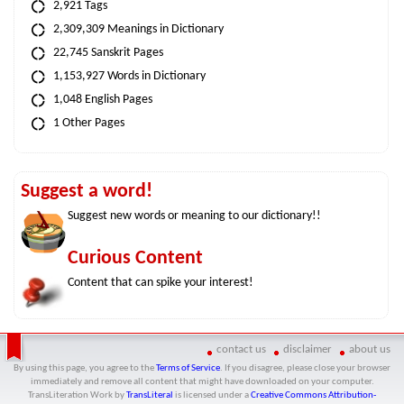
2,921 Tags
2,309,309 Meanings in Dictionary
22,745 Sanskrit Pages
1,153,927 Words in Dictionary
1,048 English Pages
1 Other Pages
Suggest a word!
Suggest new words or meaning to our dictionary!!
Curious Content
Content that can spike your interest!
contact us
disclaimer
about us
By using this page, you agree to the
Terms of Service
. If you disagree, please close your browser
immediately and remove all content that might have downloaded on your computer.
TransLiteration Work
by
TransLiteral
is licensed under a
Creative Commons Attribution-