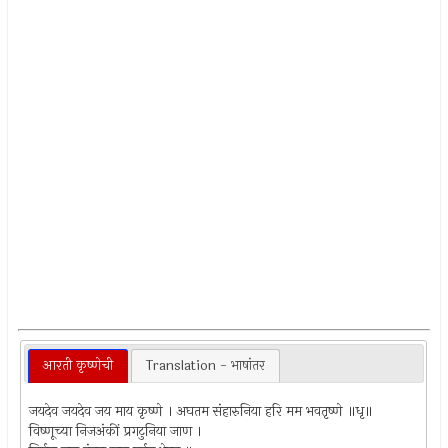
आरती कृष्णेची
Translation - भाषांतर
जयदेव जयदेव जय माय कृष्णे । अघतम संहारुनिया हरि मम भवतृष्णे ॥धृ॥
विष्णूच्या निजअंकीं प्रगटुनिया जाण ।