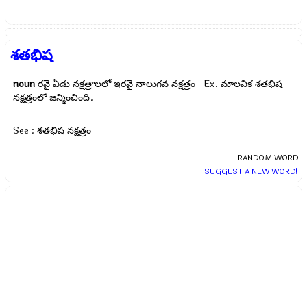
శతభిష
noun
రవై ఏడు నక్షత్రాలలో ఇరవై నాలుగవ నక్షత్రం Ex.
మాలవిక శతభిష
నక్షత్రంలో జన్మించింది.
See : శతభిష నక్షత్రం
RANDOM WORD
SUGGEST A NEW WORD!