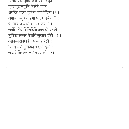
निर्मळ जळ तुंबळ खळ पर्वत भेदून ॥
पूर्वसमुद्रालागुनि केलेसें गमन ।
अघटित घटना तुझें न कळे विंदान ॥१॥
अगाध तवगुणमहिमा श्रुतिशास्त्रें गाती ।
त्रैलोक्याचे ठायीं वर्तें तव ख्याती ।
सर्वहि तीर्थें निशिदिनिं तवपायीं वसती ।
मुनिवर सुरवर येऊनि सुस्नान होती ॥२॥
दर्शनस्पर्शनमात्रें तापत्रय हरिसी ।
निजदासातें मुक्तिपद अक्षयीं देसी ।
सद्भावें निरंजन लागे चरणासी ॥३॥