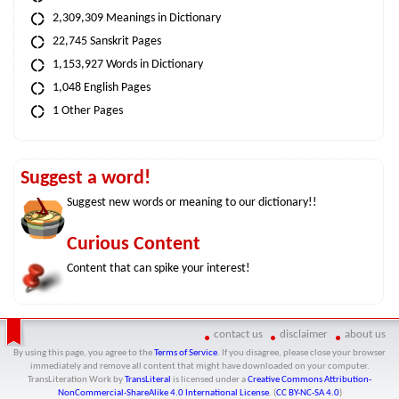
2,309,309 Meanings in Dictionary
22,745 Sanskrit Pages
1,153,927 Words in Dictionary
1,048 English Pages
1 Other Pages
Suggest a word!
Suggest new words or meaning to our dictionary!!
Curious Content
Content that can spike your interest!
contact us
disclaimer
about us
By using this page, you agree to the
Terms of Service
. If you disagree, please close your browser
immediately and remove all content that might have downloaded on your computer.
TransLiteration Work
by
TransLiteral
is licensed under a
Creative Commons Attribution-
NonCommercial-ShareAlike 4.0 International License
. (
CC BY-NC-SA 4.0
)