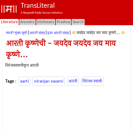
TransLiteral
A Nonprofit Public Service Initiative.
Literature
Ancestry
Dictionary
Prashna
Search
|
|
|
जयदेव जयदेव जय माय कृष्णे...
मराठी मुख्य सूची
आरती संग्रह
इतर आरती संग्रह
आरती कृष्णेची - जयदेव जयदेव जय माय
कृष्णे...
निरंजनस्वामीकृत आरती
Tags
:
aarti
niranjan swami
आरती
निरंजन स्वामी