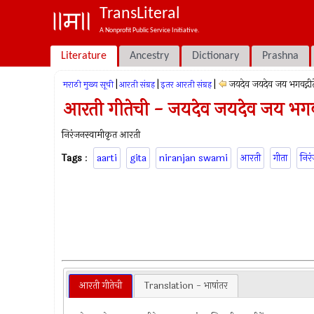
TransLiteral
A Nonprofit Public Service Initiative.
Literature
Ancestry
Dictionary
Prashna
|
|
|
जयदेव जयदेव जय भगवद्गीत
मराठी मुख्य सूची
आरती संग्रह
इतर आरती संग्रह
आरती गीतेची - जयदेव जयदेव जय भगवद्
निरंजनस्वामीकृत आरती
Tags
:
aarti
gita
niranjan swami
आरती
गीता
निरं
आरती गीतेची
Translation - भाषांतर