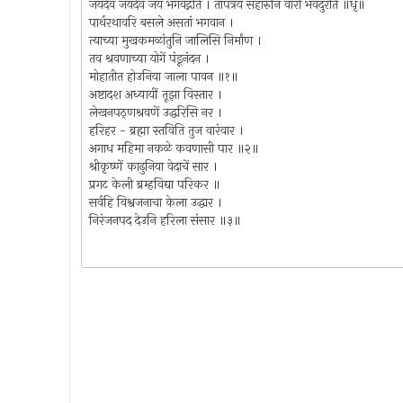
जयदेव जयदेव जय भगवद्गीते । तापत्रय संहारुनि वारी भवदुरीतें ॥धृ॥
पार्थरथावरि बसले असतां भगवान ।
त्याच्या मुखकमळांतुनि जालिसि निर्मांण ।
तव श्रवणाच्या योगें पंडूनंदन ।
मोहातीत होउनिया जाला पावन ॥१॥
अष्टादश अध्यायीं तूझा विस्तार ।
लेखनपठ्णश्रवणें उद्धरिसि नर ।
हरिहर - ब्रह्मा स्तविति तुज वारंवार ।
अगाध महिमा नकळे कवणासी पार ॥२॥
श्रीकृष्णें काढुनिया वेदाचें सार ।
प्रगट केली ब्रम्हविद्या परिकर ॥
सर्वहि विश्वजनाचा केला उद्धार ।
निरंजनपद देउनि हरिला संसार ॥३॥