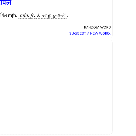
यविल
यविल
mfn.
mfn.
fr.
3.
यव
g.
तुन्दा-दि
.
RANDOM WORD
SUGGEST A NEW WORD!