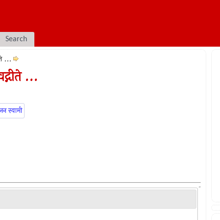
Search
े ...
गीते ...
जन स्वामी