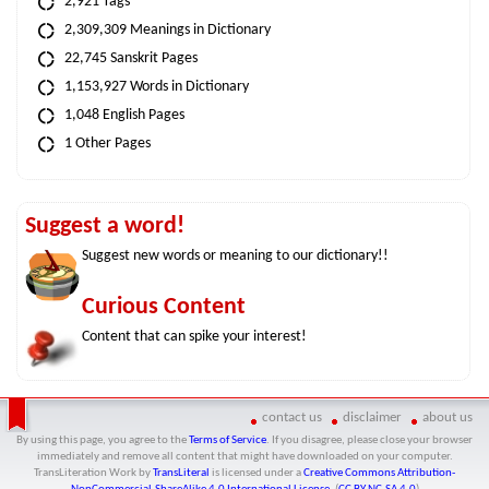
2,921 Tags
2,309,309 Meanings in Dictionary
22,745 Sanskrit Pages
1,153,927 Words in Dictionary
1,048 English Pages
1 Other Pages
Suggest a word!
Suggest new words or meaning to our dictionary!!
Curious Content
Content that can spike your interest!
contact us
disclaimer
about us
By using this page, you agree to the
Terms of Service
. If you disagree, please close your browser
immediately and remove all content that might have downloaded on your computer.
TransLiteration Work
by
TransLiteral
is licensed under a
Creative Commons Attribution-