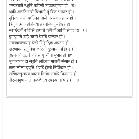
भक्तजनातें रक्षुनि करिसी तापत्रयहरणा हो ॥धृ॥
आदि अनादि सर्वा विश्वासी तूं निज आधार हो ।
तुझिया ठायीं कल्पित जाले जगनग चराचर हो ॥
त्रिगुणात्मक होउनिया ब्रह्माविष्णू महेश्वर हो ।
स्वच्छंदानें करिसि उत्पत्ति स्थितीं आणि संहार हो ॥१॥
युगायुगाचे ठाईं जन्मी येउनि वारंवार हो ।
मच्छकच्छवराह घेसी सिंहादिक अवतार हो ॥
शरणागत रक्षुनिया करिसी दु:खाचा परिहार हो ।
दुष्टजनातें दंडुनि हरिसि पृथ्वीचा भूभार हो ॥१॥
भृगजळवत हा सेवुनि लटिका मायावी संसार हो ।
नाना लीला दावुनि शेवटिं होसी निर्विकार हो ।
सच्चितसुखघन आत्मा निर्मळ सर्वांचें निजसार हो ॥
नीरंजनगुण गातो नकळे तव स्वरुपाचा पार हो ॥३॥