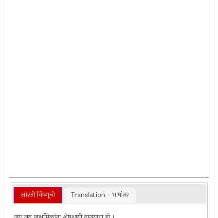
आरती विष्णूची
Translation - भाषांतर
जय जय लक्षुमिकांता शेषशायी नारायणा हो ।