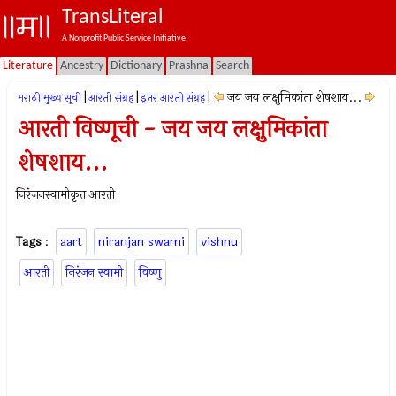
TransLiteral
A Nonprofit Public Service Initiative.
Literature
Ancestry
Dictionary
Prashna
Search
|
|
|
जय जय लक्षुमिकांता शेषशाय...
मराठी मुख्य सूची
आरती संग्रह
इतर आरती संग्रह
आरती विष्णूची - जय जय लक्षुमिकांता
शेषशाय...
निरंजनस्वामीकृत आरती
Tags
:
aart
niranjan swami
vishnu
आरती
निरंजन स्वामी
विष्णु