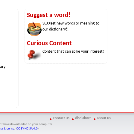
Suggest a word!
Suggest new words or meaning to
our dictionary!!
Curious Content
Content that can spike your interest!
nary
contact us
disclaimer
about us
might have downloaded on your computer.
al License
. (
CC BY-NC-SA 4.0
)