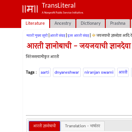
TransLiteral
A Nonprofit Public Service Initiative.
Literature
Ancestry
Dictionary
Prashna
|
|
|
जयजयाची ज्ञानदेवा आदि द
मराठी मुख्य सूची
आरती संग्रह
इतर आरती संग्रह
आरती ज्ञानोबाची - जयजयाची ज्ञानदेवा
निरंजनस्वामीकृत आरती
Tags
:
aarti
dnyaneshwar
niranjan swami
आरती
आरती ज्ञानोबाची
Translation - भाषांतर