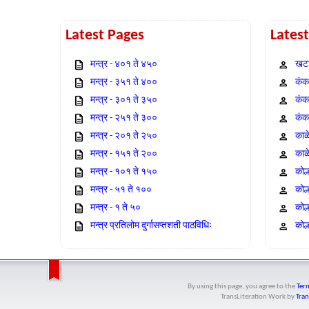
Latest Pages
Lates
मन्त्र - ४०१ ते ४५०
खटा
मन्त्र - ३५१ ते ४००
कंक,
मन्त्र - ३०१ ते ३५०
कंक
मन्त्र - २५१ ते ३००
कंक
मन्त्र - २०१ ते २५०
काळ
मन्त्र - १५१ ते २००
काळ
मन्त्र - १०१ ते १५०
कोल
मन्त्र - ५१ ते १००
कोल
मन्त्र - १ ते ५०
कोल
मन्त्र प्रतिलोम दुर्गासप्तशती पाठविधिः
कोल्
By using this page, you agree to the
Term
TransLiteration Work
by
Tran