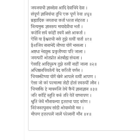
जयजयाची ज्ञानदेवा आदि देवाचिये देवा ।
संपूर्ण ज्ञानियांचा तूचि एक पूर्ण ठेवा ॥धृ॥
ब्रह्मादिक जगताचा कर्ता धरता संहरता ।
नित्यमुक्त ज्ञानरूप मायादेवीचा भर्ता ।
करोनि सर्व कांहीं स्वयें असे आकर्ता ।
ऐसि या ईश्वराची नसे तुझे ठायीं वार्ता ॥१॥
ईशजिव नानाभेदें जीच्या योगें भासला ।
अष्टधा भेदयुक्त प्रकृतीच्या परि जाला ।
जगत्पटीं ओतप्रोत अंतर्बाह्य संचला ।
ऐसाहि आदिपुरुष तुझे ठायीं नाहीं जाला ॥२॥
अधिष्ठानविवर्तत्वें वेद करिती वर्णन ।
चिच्छक्तीच्या योगें खेळे आपले ठायीं आपण ।
ऐसा जो कां परमात्मा तोही होतां स्वरूपीं लीन ।
चिच्छक्ति हे मावळलि तेथें कैचें ज्ञानाज्ञान ॥३॥
जरि कांहिं स्तुति करुं तरि येतें वाच्यपण ।
श्रुति जेथें मौनावल्या इतराचा पाड कोण ।
निरंजनरघुनाथ सांडी ओवाळोनी मन ।
मीपण हरारपलें जालें परेलागीं मौन ॥४॥