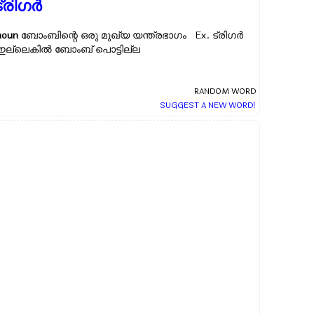
്രിഗര്‍
noun
ബോംബിന്റെ ഒരു മുഖ്യ യന്ത്രഭാഗം Ex.
ട്രിഗര്‍
ഇല്ലെകില്‍ ബോംബ് പൊട്ടില്ല
RANDOM WORD
SUGGEST A NEW WORD!