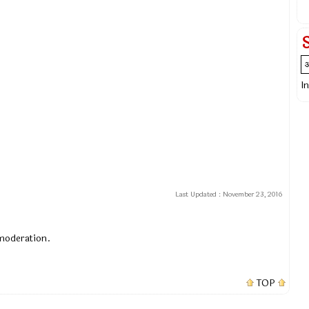
I
Last Updated :
November 23, 2016
 moderation.
TOP