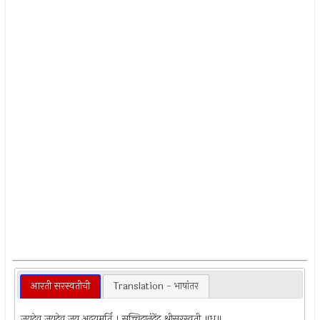
आरती सरस्वतीची
Translation - भाषांतर
जयदेव जयदेव जय अद्वयमूर्ति । सच्चिदानंदेंद्र श्रीसरस्वती ॥धृ॥