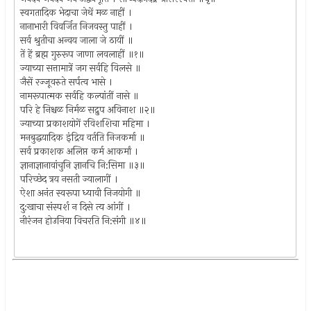
स्वगतादिक भेदाचा जेथें मळ नाहीं ।
नानाभारी विवर्जित निजवस्तु पाहीं ।
सर्व श्रुतीचा अन्वय जाला जे ठायीं ॥
तें हें ब्रह्म गुरुरूप जाणा लवलाहीं ॥१॥
ज्याच्या सत्तामात्रें जग सर्वहि विलसे ॥
जैसें रज्जूवरुते सर्पत्व भासे ।
नामरूपात्मक सर्वहि कल्पांतीं नासे ॥
परि हे निश्चळ निर्मळ सद्रुप अविनाश ॥२॥
ज्याच्या प्रकाशयोगें रविशशिचा महिमा ।
मनबुद्धयादिक इंद्रिय वर्तति निजकर्मा ॥
सर्व प्रकाशक अलिप्त कर्म आकर्मां ।
ज्ञानाज्ञानावांचुनि ज्ञानचि नि:सिमा ॥३॥
परिच्छेद त्रय नसती ज्यालागीं ।
ऐशा अनंत स्वरूपा ध्यावी निजयोगी ॥
दु:खाचा संस्पर्श न दिसे त्य आंगीं ।
नीरंजन होउनिया विचरति नि:संगी ॥४॥