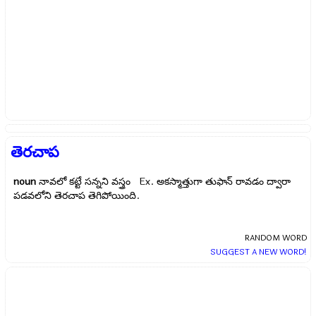
తెరచాప
noun
నావలో కట్టే సన్నని వస్త్రం Ex.
అకస్మాత్తుగా తుఫాన్ రావడం ద్వారా
పడవలోని తెరచాప తెగిపోయింది.
RANDOM WORD
SUGGEST A NEW WORD!