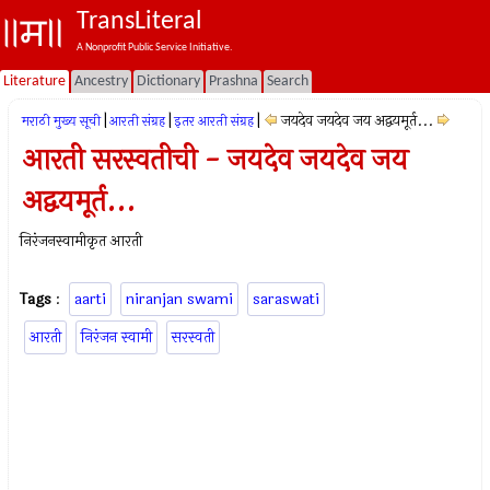
TransLiteral
A Nonprofit Public Service Initiative.
Literature
Ancestry
Dictionary
Prashna
Search
|
|
|
जयदेव जयदेव जय अद्वयमूर्त...
मराठी मुख्य सूची
आरती संग्रह
इतर आरती संग्रह
आरती सरस्वतीची - जयदेव जयदेव जय
अद्वयमूर्त...
निरंजनस्वामीकृत आरती
Tags
:
aarti
niranjan swami
saraswati
आरती
निरंजन स्वामी
सरस्वती