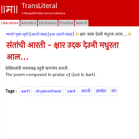
TransLiteral
A Nonprofit Public Service Initiative.
Literature
Ancestry
Dictionary
Prashna
Search
|
|
|
क्षार उदक देउनी मधुरता आल...
मराठी मुख्य सूची
आरती संग्रह
इतर आरती संग्रह
संतांची आरती - क्षार उदक देउनी मधुरता
आल...
देवीदेवतांची काव्यबद्ध स्तुती म्हणजेच आरती.
The poem composed in praise of God is Aarti.
Tags
:
aarti
dnyaneshwar
sant
आरती
ज्ञानदेव
संत