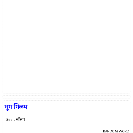
मूग गिळप
See : सोंसप
RANDOM WORD