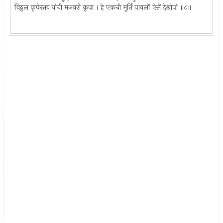
विठ्ठल कृपेस्तव यांची मजवरी कृपा । हे एकची मूर्ति पावलों ऐसें देखोपां ॥८॥