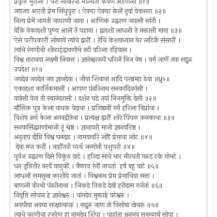
प्रवृत्ति मुराली । परी साखरेची मौल्यता कवणें आणिली ॥१॥
जयजय आरती प्रेम सिंधुपुरा । ऐक्या ऐक्या केलें तुवां येकसरा ॥२॥
नित्य प्रेमें जागती जागरणी जागा । आणिक उद्धरण जगासी सांगी ।
येकि येकादशी पुण्य आलें तें पहागा । द्वादशी लाधली ते भक्तासी मागा ॥३॥
ऐसे परौपकारीं लोळावें त्यांचे द्वारीं । तेंचि केशवध्यान येर लटिकें संसारीं ।
त्यांचे रंगणीची शीळाइंद्रायणीचे तटी वरिला रहिवास ।
विश्व तारावया लक्ष्मी निवास । ज्ञानेश्वररूपें धरिलें निज वेष । वर्म जाणें तया सद्रुरु
उपदेश ॥१॥
जयदेव जयदेव जय ज्ञानदेवा । जीवा शिवाचा आदि परब्रम्हा ठेवा ॥ध्रु०॥
एकादशा कार्तिकमासीं । आपण पंढरिनाथ सनकादिकांसी ।
यात्रेसी येता ती स्वानंदरासी । दर्शन घडे तयां निजमुक्ति देसी ॥२॥
म्हैसिक पुत्र केला वाचक वेदाचा । प्रतिष्ठानीं गर्व हरिला विप्रांचा ।
विशेष अर्थ केला अगवद्रीतेचा । प्रत्यक्ष द्वारीं शोरे पिंपळ कनकाचा ॥३॥
सनकसिंद्धगणांमाजी तूं श्रेष्ठ । ज्ञानावरी माजी ज्ञानवरिष्ठ ।
अनुताप दीप्ति विश्व घनदाट । नामयावरि लोटॆ प्रेमाचा लोट ॥४॥
देवा मज करीं । नाहींतरी व्यर्थ जन्मोनी पशुपरी ॥४॥
पूर्वज उद्धरण दिसे विकुंठ वाटे । हरिदा साचे भार मीरवती गरुड टके गोमटे ।
धन तृप्तितीर बरवें वाळुवंटें । वैष्णव रंगीं नाचतां हर्ष बहू वाटे ॥५॥
लाधलों समसुख काशीये जातां । विश्वनाथ प्रेम प्रेमाचिया सत्ता ।
बाणली वीरथी पंढरीनाथा । जिकडे तिकडे देखें हरीदास गर्जतां ॥६॥
निवृत्ति सोपान हे ज्ञानेश्वरु । चांगदेव मुक्ताई वटेश्वरु ।
अवघीया अवघा साक्षात्कारु । सद्रुरु जाण तो विसोबा खेचरू ॥७॥
त्याचे चरणीचा रजरेणू हा नामदेव शिंपा । पाहांता अनुभव सकळार्थ सोपा ।