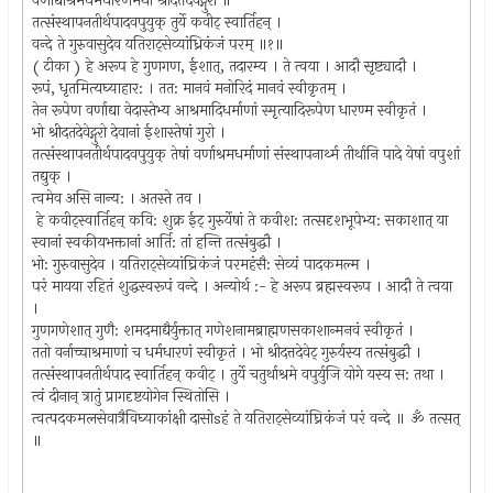
वर्णाद्याश्रमधर्मधारणमथो श्रीदत्तदेवेट्गुरो ॥
तत्संस्थापनतीर्थपादवपुयुक् तुर्ये कवीट् स्वार्तिहन् ।
वन्दे ते गुरुवासुदेव यतिराट्सेव्यांध्रिकंजं परम् ॥१॥
( टीका ) हे अरूप हे गुणगण, ईशात्, तदारम्य । ते त्वया । आदौ सृष्ट्यादौ ।
रूपं, धृतमित्यघ्याहार: । तत: मानवं मनोरिदं मानवं स्वीकृतम् ।
तेन रूपेण वर्णाद्या वेदास्तेभ्य आश्रमादिधर्माणां स्मृत्यादिरूपेण धारण्म स्वीकृतं ।
भो श्रीदतदेवेट्गुरो देवानां ईशास्तेषां गुरो ।
तत्संस्थापनतीर्थपादवपुयुक् तेषां वर्णाश्रमधर्माणां संस्थापनार्थ्म तीर्थानि पादे येषां वपुशां
तद्युक् ।
त्वमेव असि नान्य: । अतस्ते तव ।
हे कवीट्स्वार्तिहन् कवि: शुक्र ईट् गुरुर्येषां ते कवीश: तत्सदृशभूपेभ्य: सकाशात् या
स्वानां स्वकीयभक्तानां आर्ति: तां हन्ति तत्संबुद्धौ ।
भो: गुरुवासुदेव । यतिराट्सेव्यांघ्रिकंजं परमहंसै: सेव्यं पादकमल्म ।
परं मायया रहितं शुद्धस्वरूपं वन्दे । अन्योर्थ :- हे अरूप ब्रह्मस्वरूप । आदौ ते त्वया
।
गुणगणेशात् गुणै: शमदमाद्यैर्युक्तात् गणेशनामब्राह्मणसकाशान्मनवं स्वीकृतं ।
ततो वर्नाच्चाश्रमाणां च धर्मधारणं स्वीकृतं । भो श्रीदत्तदेवेट् गुरुर्यस्य तत्संबुद्धौ ।
तत्संस्थापनतीर्थपाद स्वार्तिहन् कवीट् । तुर्ये चतुर्थाश्रमे वपुर्युजि योगे यस्य स: तथा ।
त्वं दीनान् त्रातुं प्रागदृष्टयोगेन स्थितोसि ।
त्वत्पदकमलसेवात्रैविघ्याकांक्षी दासोsहं ते यतिराट्सेव्यांघ्रिकंजं परं वन्दे ॥ ॐ तत्सत्
॥