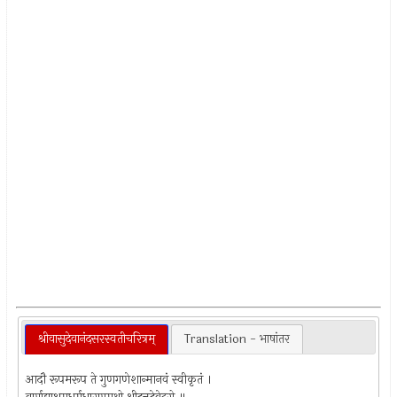
श्रीवासुदेवानंदसरस्वतीचरित्रम्
Translation - भाषांतर
आदौ रूपमरूप ते गुणगणेशान्मानवं स्वीकृतं ।