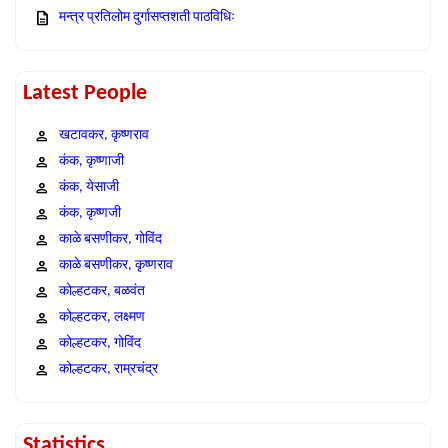
मन्त्र प्रतिलोम दुर्गासप्तशती पाठविधिः
Latest People
खटावकर, कृष्णराव
कंक, कृष्णाजी
कंक, येसाजी
कंक, कृष्णजी
काळे बसणीकर, गोविंद
काळे बसणीकर, कृष्णराव
कोल्हटकर, बळवंत
कोल्हटकर, लक्ष्मण
कोल्हटकर, गोविंद
कोल्हटकर, राम्रचंद्र
Statistics