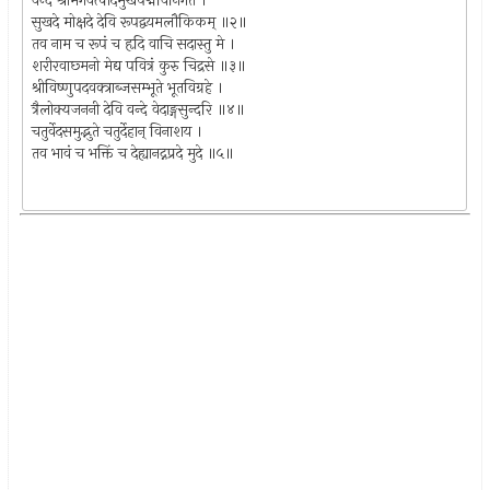
वन्दे श्रीभगवत्पादमुखपद्मविनिर्गते ।
सुखदे मोक्षदे देवि रूपद्वयमलौकिकम् ॥२॥
तव नाम च रूपं च हृदि वाचि सदास्तु मे ।
शरीरवाछ्मनो मेद्य पवित्रं कुरु चिद्रसे ॥३॥
श्रीविष्णुपदवक्त्राब्जसम्भूते भूतविग्रहे ।
त्रैलोक्यजननी देवि वन्दे वेदाङ्गसुन्दरि ॥४॥
चतुर्वेदसमुद्भुते चतुर्देहान् विनाशय ।
तव भावं च भक्तिं च देह्यानद्नप्रदे मुदे ॥५॥