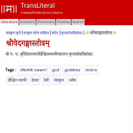
TransLiteral
A Nonprofit Public Service Initiative.
Literature
Ancestry
Dictionary
Prashna
Search
|
|
|
|
श्रीवेदगङ्गास्तोत्रम्
संस्कृत सूची
संस्कृत स्तोत्र साहित्य
स्तोत्रः
कृतस्तोत्रादिसंग्रह:
श्रीवेदगङ्गास्तोत्रम्
श्री प. प. नृसिंहसरस्वतीदीक्षितस्वामीमहाराज कृतस्तोत्रादिसंग्रह:
Tags
:
dikshit swami
god
goddess
stotra
दीक्षित स्वामी
देवता
देवी
संस्कृत
स्तोत्र