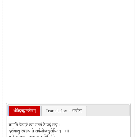
श्रीवेदगङ्गास्तोत्रम्
Translation - भाषांतर
नमामि वेदगङ्गें त्वां सततं ते पदं सदा ।
दर्शयाशु स्वरूपं ते सर्वलोकसुसेवितम् ॥१॥