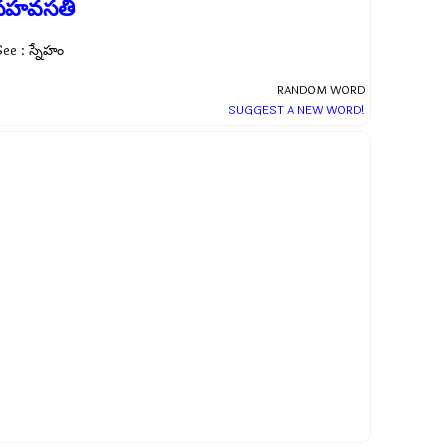
సహవసతి
ee : స్నేహం
RANDOM WORD
SUGGEST A NEW WORD!