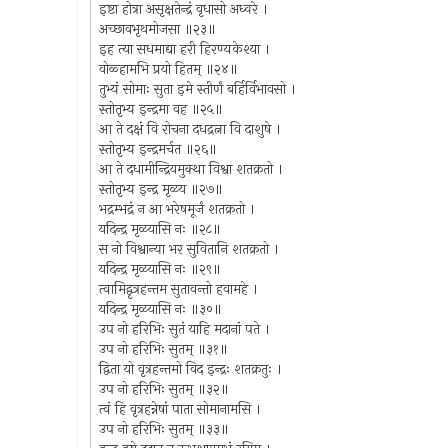
इष्टा होत्रा असृक्षतेन्द्रं वृधासो अध्वरे ।
अच्छावभृथमोजसा ॥२३॥
इह त्या सधमाद्या हरी हिरण्यकेश्या ।
वोळ्हामभि प्रयो हितम् ॥२४॥
तुभ्यं सोमाः सुता इमे स्तीर्णं बर्हिर्विभावसो ।
स्तोतृभ्य इन्द्रमा वह ॥२५॥
आ ते दक्षं वि रोचना दधद्रत्ना वि दाशुषे ।
स्तोतृभ्य इन्द्रमर्चत ॥२६॥
आ ते दधामीन्द्रियमुक्था विश्वा शतक्रतो ।
स्तोतृभ्य इन्द्र मृळय ॥२७॥
भद्रम्भद्रं न आ भरेषमूर्जं शतक्रतो ।
यदिन्द्र मृळयासि नः ॥२८॥
स नो विश्वान्या भर सुवितानि शतक्रतो ।
यदिन्द्र मृळयासि नः ॥२९॥
त्वामिद्वृत्रहन्तम सुतावन्तो हवामहे ।
यदिन्द्र मृळयासि नः ॥३०॥
उप नो हरिभिः सुतं याहि मदानां पते ।
उप नो हरिभिः सुतम् ॥३१॥
द्विता यो वृत्रहन्तमो विद इन्द्रः शतक्रतुः ।
उप नो हरिभिः सुतम् ॥३२॥
त्वं हि वृत्रहन्नेषां पाता सोमानामसि ।
उप नो हरिभिः सुतम् ॥३३॥