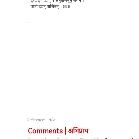
इन्द्र इषे ददातु न ऋभुक्षणमृभुं रयिम् ।
वाजी ददातु वाजिनम् ॥३४॥
References : N/A
Comments | अभिप्राय