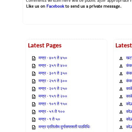
Comments written here will be public after appropriate
Like us on
Facebook
to send us a private message.
Latest Pages
Lates
मन्त्र - ४०१ ते ४५०
खटा
मन्त्र - ३५१ ते ४००
कंक,
मन्त्र - ३०१ ते ३५०
कंक
मन्त्र - २५१ ते ३००
कंक
मन्त्र - २०१ ते २५०
काळ
मन्त्र - १५१ ते २००
काळ
मन्त्र - १०१ ते १५०
कोल
मन्त्र - ५१ ते १००
कोल
मन्त्र - १ ते ५०
कोल
मन्त्र प्रतिलोम दुर्गासप्तशती पाठविधिः
कोल्