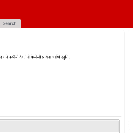
Search
णजे ऋषींनी देवतांची केलेली प्रार्थना आणि स्तुति.