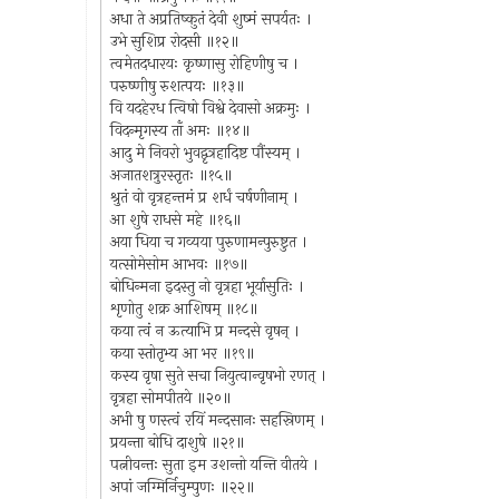
अधा ते अप्रतिष्कुतं देवी शुष्मं सपर्यतः ।
उभे सुशिप्र रोदसी ॥१२॥
त्वमेतदधारयः कृष्णासु रोहिणीषु च ।
परुष्णीषु रुशत्पयः ॥१३॥
वि यदहेरध त्विषो विश्वे देवासो अक्रमुः ।
विदन्मृगस्य ताँ अमः ॥१४॥
आदु मे निवरो भुवद्वृत्रहादिष्ट पौंस्यम् ।
अजातशत्रुरस्तृतः ॥१५॥
श्रुतं वो वृत्रहन्तमं प्र शर्धं चर्षणीनाम् ।
आ शुषे राधसे महे ॥१६॥
अया धिया च गव्यया पुरुणामन्पुरुष्टुत ।
यत्सोमेसोम आभवः ॥१७॥
बोधिन्मना इदस्तु नो वृत्रहा भूर्यासुतिः ।
शृणोतु शक्र आशिषम् ॥१८॥
कया त्वं न ऊत्याभि प्र मन्दसे वृषन् ।
कया स्तोतृभ्य आ भर ॥१९॥
कस्य वृषा सुते सचा नियुत्वान्वृषभो रणत् ।
वृत्रहा सोमपीतये ॥२०॥
अभी षु णस्त्वं रयिं मन्दसानः सहस्रिणम् ।
प्रयन्ता बोधि दाशुषे ॥२१॥
पत्नीवन्तः सुता इम उशन्तो यन्ति वीतये ।
अपां जग्मिर्निचुम्पुणः ॥२२॥