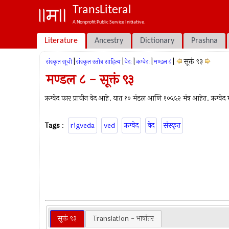
TransLiteral
A Nonprofit Public Service Initiative.
Literature
Ancestry
Dictionary
Prashna
|
|
|
|
|
सूक्तं ९३
संस्कृत सूची
संस्कृत स्तोत्र साहित्य
वेदः
ऋग्वेदः
मण्डल ८
मण्डल ८ - सूक्तं ९३
ऋग्वेद फार प्राचीन वेद आहे. यात १० मंडल आणि १०५५२ मंत्र आहेत. ऋग्वेद म्ह
Tags
:
rigveda
ved
ऋग्वेद
वेद
संस्कृत
सूक्तं ९३
Translation - भाषांतर