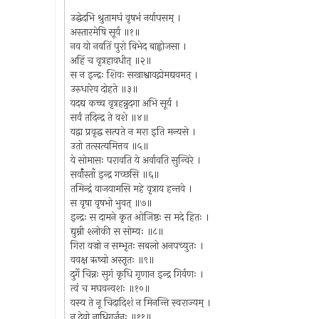
उद्घेदभि श्रुतामघं वृषभं नर्यापसम् ।
अस्तारमेषि सूर्य ॥१॥
नव यो नवतिं पुरो बिभेद बाह्वोजसा ।
अहिं च वृत्रहावधीत् ॥२॥
स न इन्द्रः शिवः सखाश्वावद्गोमद्यवमत् ।
उरुधारेव दोहते ॥३॥
यदद्य कच्च वृत्रहन्नुदगा अभि सूर्य ।
सर्वं तदिन्द्र ते वशे ॥४॥
यद्वा प्रवृद्ध सत्पते न मरा इति मन्यसे ।
उतो तत्सत्यमित्तव ॥५॥
ये सोमासः परावति ये अर्वावति सुन्विरे ।
सर्वाँस्ताँ इन्द्र गच्छसि ॥६॥
तमिन्द्रं वाजयामसि महे वृत्राय हन्तवे ।
स वृषा वृषभो भुवत् ॥७॥
इन्द्रः स दामने कृत ओजिष्ठः स मदे हितः ।
द्युम्नी श्लोकी स सोम्यः ॥८॥
गिरा वज्रो न सम्भृतः सबलो अनपच्युतः ।
ववक्ष ऋष्वो अस्तृतः ॥९॥
दुर्गे चिन्नः सुगं कृधि गृणान इन्द्र गिर्वणः ।
त्वं च मघवन्वशः ॥१०॥
यस्य ते नू चिदादिशं न मिनन्ति स्वराज्यम् ।
न देवो नाध्रिगुर्जनः ॥११॥