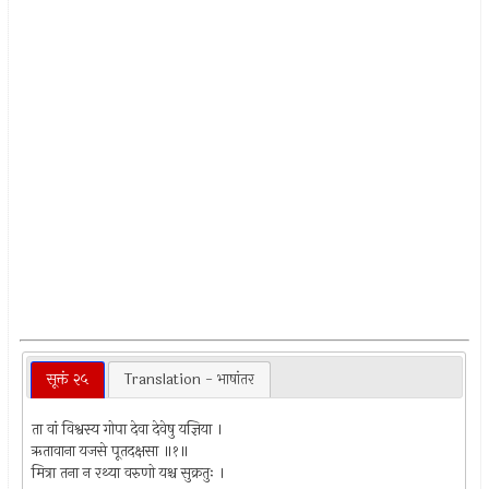
सूक्तं २५
Translation - भाषांतर
ता वां विश्वस्य गोपा देवा देवेषु यज्ञिया ।
ऋतावाना यजसे पूतदक्षसा ॥१॥
मित्रा तना न रथ्या वरुणो यश्च सुक्रतुः ।