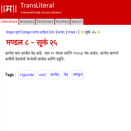
TransLiteral
A Nonprofit Public Service Initiative.
Literature
Ancestry
Dictionary
Prashna
Search
|
|
|
|
|
सूक्तं २५
संस्कृत सूची
संस्कृत स्तोत्र साहित्य
वेदः
ऋग्वेदः
मण्डल ८
मण्डल ८ - सूक्तं २५
ऋग्वेद फार प्राचीन वेद आहे. यात १० मंडल आणि १०५५२ मंत्र आहेत. ऋग्वेद म्हणजे
ऋषींनी देवतांची केलेली प्रार्थना आणि स्तुति.
Tags
:
rigveda
ved
ऋग्वेद
वेद
संस्कृत