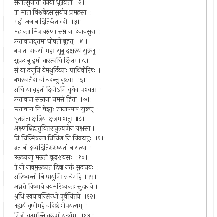
सनात्सुजाता तनया धृतव्रता ॥२॥
ता माता विश्ववेदसासुर्याय प्रमहसा ।
मही जजानादितिरृतावरी ॥३॥
महान्ता मित्रावरुणा सम्राजा देवावसुरा ।
ऋतावानावृतमा घोषतो बृहत् ॥४॥
नपाता शवसो महः सूनू दक्षस्य सुक्रतू ।
सृप्रदानू इषो वास्त्वधि क्षितः ॥५॥
सं या दानूनि येमथुर्दिव्याः पार्थिवीरिषः ।
नभस्वतीरा वां चरन्तु वृष्टयः ॥६॥
अधि या बृहतो दिवोऽभि यूथेव पश्यतः ।
ऋतावाना सम्राजा नमसे हिता ॥७॥
ऋतावाना नि षेदतुः साम्राज्याय सुक्रतू ।
धृतव्रता क्षत्रिया क्षत्रमाशतुः ॥८॥
अक्ष्णश्चिद्गातुवित्तरानुल्बणेन चक्षसा ।
नि चिन्मिषन्ता निचिरा नि चिक्यतुः ॥९॥
उत नो देव्यदितिरुरुष्यतां नासत्या ।
उरुष्यन्तु मरुतो वृद्धशवसः ॥१०॥
ते नो नावमुरुष्यत दिवा नक्तं सुदानवः ।
अरिष्यन्तो नि पायुभिः सचेमहि ॥११॥
अघ्नते विष्णवे वयमरिष्यन्तः सुदानवे ।
श्रुधि स्वयावन्सिन्धो पूर्वचित्तये ॥१२॥
तद्वार्यं वृणीमहे वरिष्ठं गोपयत्यम् ।
मित्रो यत्पान्ति वरुणो यदर्यमा ॥१३॥