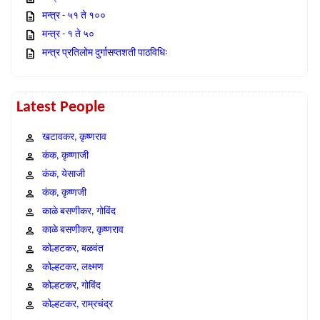
मन्त्र - ५१ ते १००
मन्त्र - १ ते ५०
मन्त्र प्रतिलोम दुर्गासप्तशती पाठविधिः
Latest People
खटावकर, कृष्णराव
कंक, कृष्णाजी
कंक, येसाजी
कंक, कृष्णजी
काळे बसणीकर, गोविंद
काळे बसणीकर, कृष्णराव
कोल्हटकर, बळवंत
कोल्हटकर, लक्ष्मण
कोल्हटकर, गोविंद
कोल्हटकर, राम्रचंद्र