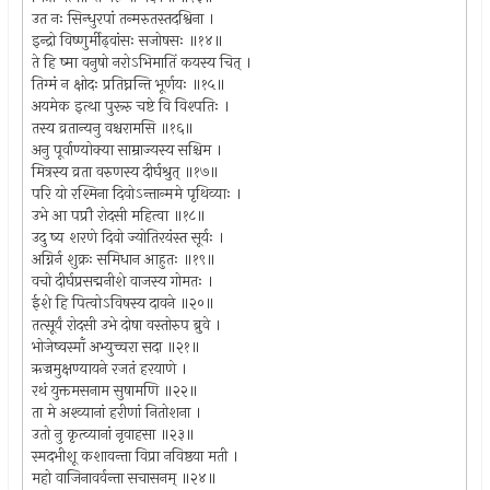
उत नः सिन्धुरपां तन्मरुतस्तदश्विना ।
इन्द्रो विष्णुर्मीढ्वांसः सजोषसः ॥१४॥
ते हि ष्मा वनुषो नरोऽभिमातिं कयस्य चित् ।
तिग्मं न क्षोदः प्रतिघ्नन्ति भूर्णयः ॥१५॥
अयमेक इत्था पुरूरु चष्टे वि विश्पतिः ।
तस्य व्रतान्यनु वश्चरामसि ॥१६॥
अनु पूर्वाण्योक्या साम्राज्यस्य सश्चिम ।
मित्रस्य व्रता वरुणस्य दीर्घश्रुत् ॥१७॥
परि यो रश्मिना दिवोऽन्तान्ममे पृथिव्याः ।
उभे आ पप्रौ रोदसी महित्वा ॥१८॥
उदु ष्य शरणे दिवो ज्योतिरयंस्त सूर्यः ।
अग्निर्न शुक्रः समिधान आहुतः ॥१९॥
वचो दीर्घप्रसद्मनीशे वाजस्य गोमतः ।
ईशे हि पित्वोऽविषस्य दावने ॥२०॥
तत्सूर्यं रोदसी उभे दोषा वस्तोरुप ब्रुवे ।
भोजेष्वस्माँ अभ्युच्चरा सदा ॥२१॥
ऋज्रमुक्षण्यायने रजतं हरयाणे ।
रथं युक्तमसनाम सुषामणि ॥२२॥
ता मे अश्व्यानां हरीणां नितोशना ।
उतो नु कृत्व्यानां नृवाहसा ॥२३॥
स्मदभीशू कशावन्ता विप्रा नविष्ठया मती ।
महो वाजिनावर्वन्ता सचासनम् ॥२४॥