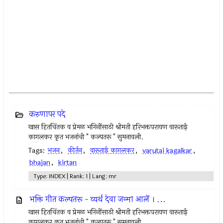
करुणापर पदे
खास हितचिंतक व प्रेमळ भगिनींसाठी श्रीमती हरिभक्तपरायण वारूताई
कागलकर कृत भजनांची " कल्पतरू " सुमनावली.
Tags:
भजन
,
कीर्तन
,
वारूताई कागलकर
,
varutai kagalkar
,
bhajan
,
kirtan
Type: INDEX | Rank: 1 | Lang: mr
भक्ति गीत कल्पतरू - व्यर्थ देवा जन्मा आलें । ...
खास हितचिंतक व प्रेमळ भगिनींसाठी श्रीमती हरिभक्तपरायण वारूताई
कागलकर कृत भजनांची " कल्पतरू " सुमनावली.