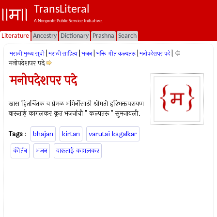
TransLiteral
A Nonprofit Public Service Initiative.
Literature
Ancestry
Dictionary
Prashna
Search
|
|
|
|
|
मराठी मुख्य सूची
मराठी साहित्य
भजन
भक्ति-गीत कल्पतरू
मनोपदेशपर पदे
मनोपदेशपर पदे
मनोपदेशपर पदे
खास हितचिंतक व प्रेमळ भगिनींसाठी श्रीमती हरिभक्तपरायण
वारूताई कागलकर कृत भजनांची " कल्पतरू " सुमनावली.
Tags
:
bhajan
kirtan
varutai kagalkar
कीर्तन
भजन
वारूताई कागलकर