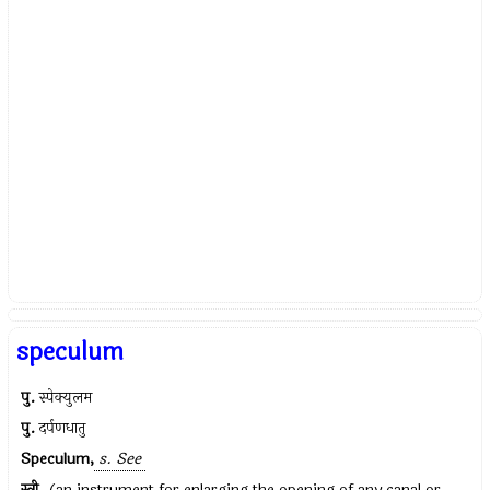
speculum
पु.
स्पेक्युलम
पु.
दर्पणधातु
Speculum,
s. See
स्त्री.
(an instrument for enlarging the opening of any canal or