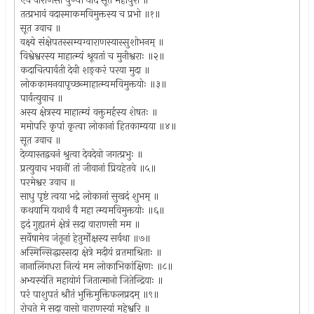
एवं वाराणसी पुण्या यदि सूत महापुरी ॥
तत्प्रभावं वदास्माकमविमुक्तस्य च प्रभो ॥१॥
सूत उवाच ॥
वक्ष्ये संक्षेपतस्सम्यग्वाराणस्यास्सुशोभनम् ॥
विश्वेश्वरस्य माहात्म्यं श्रूयतां च मुनीश्वराः ॥२॥
कदाचित्पार्वती देवी शङ्करं परया मुदा ॥
लोककामनयापृच्छन्माहात्म्यमविमुक्तयोः ॥३॥
पार्वत्युवाच ॥
अस्य क्षेत्रस्य माहात्म्यं वक्तुमर्हस्य शेषतः ॥
ममोपरि कृपां कृत्वा लोकानां हितकाम्यया ॥४॥
सूत उवाच ॥
देव्यास्तद्वचनं श्रुत्वा देवदेवो जगत्प्रभुः ॥
प्रत्युवाच भवानीं तां जीवानां प्रियहेतवे ॥५॥
परमेश्वर उवाच ॥
साधु पृष्टं त्वया भद्रे लोकानां सुखदं शुभम् ॥
कथयामि यथार्थं वै महा त्म्यमविमुक्तयोः ॥६॥
इदं गुह्यतमं क्षेत्रं सदा वाराणसी मम ॥
सर्वेषामेव जंतूनां हेतुर्मोक्षस्य सर्वथा ॥७॥
अस्मिन्सिद्धास्सदा क्षेत्रे मदीयं व्रतमाश्रिताः ॥
नानालिंगधरा नित्यं मम लोकाभिकांक्षिणः ॥८॥
अभ्यस्यंति महायोगं जितात्मानो जितेन्द्रियाः ॥
परं पाशुपतं श्रौतं भुक्तिमुक्तिफलप्रदम् ॥९॥
रोचते मे सदा वासो वाराणस्यां महेश्वरि ॥