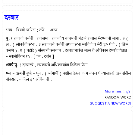
दरबार
अव्य . विषयीं करितां ; तर्फे .- आफ .
पु.
१ राजाची कचेरी ; राजसभा ; राजकीय कारभारी मंडळी राजास भेटण्याची जागा . २ (
ल . ) लोकांची सभा . ३ सरकारने कचेरी अथवा सभा भरविणे व भेटी इ० घेणे . ( क्रि०
करणे ). ४ ( बडोदे ) संस्थानी सरकार . दरबारामार्फत जरुर ते अधिकार देण्यांत येतात .
- स्वारीनियम १५ . [ फा . दर्बार ]
०खर्च
पु.
१ दरबारचे , सरकारचे अधिकार्‍यांना दिलेला पैसा .
०चा
-
दरबारी
कुत्रे
-
पुन . ( व्यंगार्थी ) बक्षीस देऊन काम करुन घेण्यासारखे दरबारांतील
चोबदार , वकील इ० अधिकारी .
More meanings
RANDOM WORD
SUGGEST A NEW WORD!