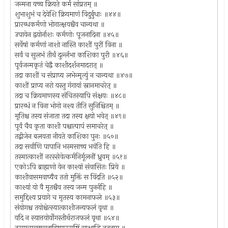
जन्मना यच्च क्रियते कर्म सांप्रतम् ॥
शुभाशुभं च देवेशि क्रियमाणं विदुर्बुधाः ॥४४॥
प्रारब्धकर्मणो भोगात्क्षयश्चैव चान्यथा ॥
उपायेन द्वयोर्नाशः कर्मणोः पूजनादिना ॥४५॥
सर्वेषां कर्मणां नाशो नास्ति काशीं पुरीं विना ॥
सर्वं च सुलभं तीर्थं दुर्ल्लभा काशिका पुरी ॥४६॥
पूर्वजन्मकृतं चेद्वै काशीदर्शनमादरात् ॥
तदा काशीं च संप्राप्य लभेन्मृत्युं न चान्यथा ॥४७॥
काशीं प्राप्य नरो यस्तु गंगायां स्नानमाचरेत् ॥
तदा च क्रियमाणस्य संचितस्यापि संक्षयः ॥४८॥
प्रारब्धं न विना भोगो नश्य तीति सुनिश्चितम् ॥
मृतिश्च तस्य संजाता तदा तस्य क्षयो भवेत् ॥४९॥
पूर्वं चैव कृता काशी पश्चात्पापं समाचरेत् ॥
तद्बीजेन बलवता नीयते काशिका पुनः ॥५०॥
तदा सर्वाणि पापानि भस्मसाच्च भवंति हि ॥
तस्मात्काशीं नरस्सेवेत्कर्मनिर्मूलनीं ध्रुवम् ॥५१॥
एकोऽपि ब्राह्मणो येन काश्यां संवासितः प्रिये ॥
काशीवासमवाप्यैव ततो मुक्तिं स विंदति ॥५२॥
काश्यां यो वै मृतश्चैव तस्य जन्म पुनर्नहि ॥
समुद्दिश्य प्रयागे च मृतस्य कामनाफले ॥५३॥
संयोगश्च तयोश्चेत्स्यात्काशीजन्यफलं वृथा ॥
यदि न स्यात्तयोर्योगस्तीर्थराजफलं वृथा ॥५४॥