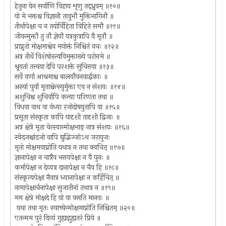
हेतुना येन सर्वाणि विहाय शृणु तद्ध्रुवम् ॥१०॥
यो मे भक्तश्च विज्ञानी तावुभौ मुक्तिभागिनौ ॥
तीर्थापेक्षा च न तयोर्विहिता विहिते समौ ॥११॥
जीवन्मुक्तौ तु तौ ज्ञेयौ यत्रकुत्रापि वै मृतौ ॥
प्राप्नुतो मोक्षमाश्वेव मयोक्तं निश्चितं वचः ॥१२॥
अत्र तीर्थे विशेषोस्त्यविमुक्ताख्ये परोत्तमे ॥
श्रूयतां तत्त्वया देवि परशक्ते सुचित्तया ॥१३॥
सर्वे वर्णा आश्रमाश्च बालयौवनवार्द्धकाः ॥
अस्यां पुर्यां मृताश्चेत्त्स्युर्मुक्ता एव न संशयः ॥१४॥
अशुचिश्च शुचिर्वापि कन्या परिणता तथा ॥
विधवा वाथ वा वंध्या रजोदोषयुतापि वा ॥१५॥
प्रसूता संस्कृता कापि यादृशी तादृशी द्विजाः ॥
अत्र क्षेत्रे मृता चेत्स्यान्मोक्षभाङ् नात्र संशयः ॥१६॥
स्वेदजश्चांडजो वापि द्युद्भिज्जोऽथ जरायुजः
मृतो मोक्षमवाप्नोति यथात्र न तथा क्वचित् ॥१७॥
ज्ञानापेक्षा न चात्रैव भत्तयपेक्षा न वै पुनः ॥
कर्मापेक्षा न देव्यत्र दानापेक्षा न चैव हि ॥१८॥
संस्कृत्यपेक्षा नैवात्र ध्यानापेक्षा न कर्हिचित् ॥
नामापेक्षार्चनापेक्षा सुजातीनां तथात्र न ॥१९॥
मम क्षेत्रे मोक्षदे हि यो वा वसति मानवः ॥
यथा तथा मृतः स्याच्चेन्मोक्षमाप्नोति निश्चितम् ॥२०॥
एतन्मम पुरं दिव्यं गुह्याद्गुह्यतरं प्रिये ॥