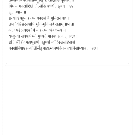
तस्मान्मच्छासनाद्विष्णुस्सृष्टिं साक्षाद्धि नूतनाम् ॥
विधाय मनसोद्दिष्टां तत्सिद्धिं यच्छति ध्रुवम् ॥५५॥
सूत उवाच ॥
इत्यादि बहुमाहात्म्यं काश्यां वै मुनिसत्तमाः ॥
तथा विश्वेश्वरस्यापि भुक्तिमुक्तिप्रदं सताम् ॥५६॥
अतः परं प्रवक्ष्यामि माहात्म्यं त्र्यंबकस्य च ॥
यच्छ्रुत्वा सर्वपापेभ्यो मुच्यते मानवः क्षणात् ॥५७॥
इति श्रीशिवमहापुराणे चतुर्थ्यां कोटिरुद्रसंहितायां
काशीविश्वेश्वरज्योतिर्लिङ्गमाहात्म्यवर्णनंनामत्रयोविंशोध्याय. ॥२३॥