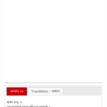
अध्यायः २३
Translation - भाषांतर
ऋषय ऊचुः ॥