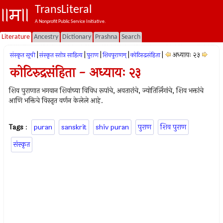
TransLiteral
A Nonprofit Public Service Initiative.
Literature
Ancestry
Dictionary
Prashna
Search
|
|
|
|
|
अध्यायः २३
संस्कृत सूची
संस्कृत स्तोत्र साहित्य
पुराण
शिवपुराणम्
कोटिरुद्रसंहिता
कोटिरुद्रसंहिता - अध्यायः २३
शिव पुराणात भगवान शिवांच्या विविध रूपांचे, अवतारांचे, ज्योतिर्लिंगांचे, शिव भक्तांचे
आणि भक्तिचे विस्तृत वर्णन केलेले आहे.
Tags
:
puran
sanskrit
shiv puran
पुराण
शिव पुराण
संस्कृत