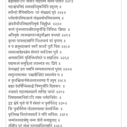
ब्रह्मादयोऽपि जानंति माहात्म्यं नास्य पार्वति ॥२१॥
महत्क्षेत्रमिदं तस्मादविमुक्तमिति स्मृतम् ॥
सर्वेभ्यो नैमिषादिभ्यः परं मोक्षप्रदं मृते ॥२२॥
धर्मस्योपनिषत्सत्यं मोक्षस्योपनिषत्समम् ॥
क्षेत्रतीर्थोपनिषदमविमुक्तं विदुर्बुधाः ॥२३॥
कामं भुंजन्स्वपन्क्रीडन्कुर्वन्हि विविधाः क्रियाः ॥
अविमुक्ते त्यजन्प्राणाञ्जंतुर्मोक्षाय कल्पते ॥२४॥
कृत्वा पापसहस्राणि पिशाचत्वं वरं नृणाम् ॥
न च क्रतुसहस्रत्वं स्वर्गे काशीं पुरीं विना ॥२५॥
तस्मात्सर्वप्रयत्नेन सेव्यते काशिका पुरी ॥
अव्यक्तलिंगं मुनिभिर्ध्यायते च सदाशिवः ॥२६॥
यद्यत्फलं समुद्दिश्य तपन्त्यत्र नरः प्रिये ॥
तेभ्यश्चाहं प्रय च्छामि सम्यक्तत्तत्फलं धुवम् ॥२७॥
सायुज्यमात्मनः पश्चादीप्सितं स्थानमेव च ॥
न कुतश्चित्कर्मबंधस्त्यजतामत्र वै तनुम् ॥२८॥
ब्रह्मा देवर्षिभिस्सार्द्धं विष्णुर्वापि दिवाकरः ॥
उपासते महात्मानस्सर्वे मामिह चापरे ॥२९॥
विषयासक्तचित्तोऽपि त्यक्त धर्मरुचिर्नरः ॥
इह क्षेत्रे मृतो यो वै संसारं न पुनर्विशेत् ॥३०॥
किं पुनर्निर्ममा धीरासत्त्वस्था दंभवर्जिताः ॥
कृतिनश्च निरारंभास्सर्वे ते मयि भाविताः ॥३१॥
जन्मांतरसहस्रेषु जन्म योगी समाप्नुयात् ॥
तदिहैव परं मोक्षं मरणादधिगच्छति ॥३२॥