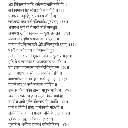
अत्र लिंगान्यनेकानि भक्तैस्संस्थापितानि हि ॥
सर्वकामप्रदानीह मोक्षदानि च पार्वति ॥३३॥
पंचक्रोशं चतुर्दिक्षु क्षेत्रमेतत्प्रकीर्तितम् ॥
समंताच्च तथा जंतोर्मृतिकालेऽमृतप्रदम् ॥३४॥
अपापश्च मृतो यो वै सद्यो मोक्षं समश्नुते ॥
सपापश्च मृतौ यस्स्यात्कायव्यूहान्समश्नुते ॥३५॥
यातनां सोनुभूयैव पश्चान्मोक्षमवाप्नुयात् ॥
पातकं योऽविमुक्ताख्ये क्षेत्रेऽस्मिन्कुरुते ध्रुवम् ॥३६॥
भैरवीं यातनां प्राप्य वर्षाणामयुते पुनः ॥
ततो मोक्षमवाप्नोति भुक्त्वा पापं च सुन्दरि ॥३७॥
इति ते च समाख्याता पापाचारे च या गतिः ॥
एवं ज्ञात्वा नरस्सम्यक्सेवयेदविमुक्तकम् ॥३८॥
कृतकर्मक्षयो नास्ति कल्पकोटिशतैरपि ॥
अवश्यमेव भोक्तव्यं कृतं कर्म शुभाशुभम् ॥३९॥
केवलं चाशुभं कर्म नरकाय भवेदिह ॥
शुभं स्वर्गाय जायेत द्वाभ्यां मानुष्यमीरितम् ॥४०॥
जन्म सम्यगसम्यक् च न्यूनाधिक्ये भवेदिह ॥
उभयोश्च क्षयो मुक्तिर्भवेत्सत्यं हि पार्वति ॥४१॥
कर्म च त्रिविधं प्रोक्तं कर्मकाण्डे महेश्वरि ॥
संचितं क्रियमाणं च प्रारब्धं चेति बंधकृत् ॥४२॥
पूर्वजन्मसमुद्भूतं संचितं समुदाहृतम् ॥
भुज्यते च शरीरेण प्रारब्धं परिकीर्तितम् ॥४३॥