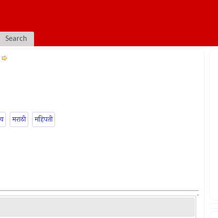
Search
जय
मराठी
महिपती