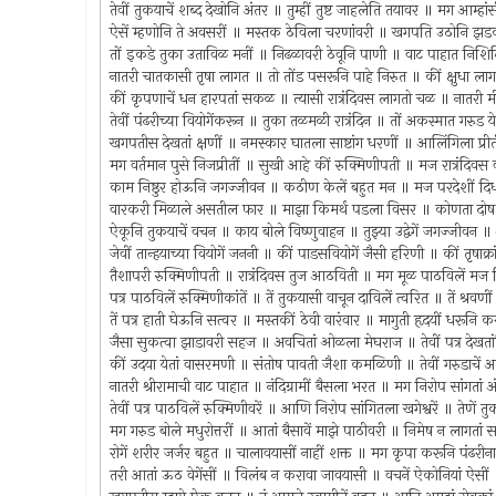
तेवीं तुकयाचें शब्द देखोनि अंतर ॥ तुम्हीं तुष्ट जाहलेति तयावर ॥ मग आम्
ऐसें म्हणोनि ते अवसरीं ॥ मस्तक ठेविला चरणांवरी ॥ खगपति उठोनि
तों इकडे तुका उताविळ मनीं ॥ निढळावरी ठेवूनि पाणी ॥ वाट पाहात निशि
नातरी चातकासी तृषा लागत ॥ तो तोंड पसरूनि पाहे निरुत ॥ कीं क्षुधा 
कीं कृपणाचें धन हारपतां सकळ ॥ त्यासी रात्रंदिवस लागतो चळ ॥ नातरी 
तेवीं पंढरीच्या वियोगेंकरून ॥ तुका तळमळी रात्रंदिन ॥ तों अकस्मात गर
खगपतीस देखतां क्षणीं ॥ नमस्कार घातला साष्टांग धरणीं ॥ आलिंगिला प्रीती
मग वर्तमान पुसे निजप्रीतीं ॥ सुखी आहे कीं रुक्मिणीपती ॥ मज रात्रंदिव
काम निष्ठुर होऊनि जगज्जीवन ॥ कठीण केलें बहुत मन ॥ मज परदेशीं दिधलें
वारकरी मिळाले असतील फार ॥ माझा किमर्थ पडला विसर ॥ कोणता दोष जाण
ऐकूनि तुकयाचें वचन ॥ काय बोले विष्णुवाहन ॥ तुझ्या उद्वेगें जगज्जीवन
जेवीं तान्हयाच्या वियोगें जननी ॥ कीं पाडसवियोगें जैसी हरिणी ॥ कीं तृष
तैशापरी रुक्मिणीपती ॥ रात्रंदिवस तुज आठविती ॥ मग मूळ पाठविलें मज नि
पत्र पाठविलें रुक्मिणीकांतें ॥ तें तुकयासी वाचून दाविलें त्वरित ॥ तें श्र
तें पत्र हाती घेऊनि सत्वर ॥ मस्तकीं ठेवी वारंवार ॥ मागुती हृदयीं धरून
जैसा सुकत्वा झाडावरी सहज ॥ अवचितां ओळला मेघराज ॥ तेवीं पत्र देख
कीं उदया येतां वासरमणी ॥ संतोष पावती जैशा कमळिणी ॥ तेवीं गरुडाचे
नातरी श्रीरामाची वाट पाहात ॥ नंदिग्रामीं बैसला भरत ॥ मग निरोप सांगतां
तेवीं पत्र पाठविलें रुक्मिणीवरें ॥ आणि निरोप सांगितला खगेश्वरें ॥ तेणें 
मग गरुड बोले मधुरोत्तरीं ॥ आतां बैसावें माझे पाठीवरी ॥ निमेष न लागतां 
रोगें शरीर जर्जर बहुत ॥ चालावयासीं नाहीं शक्त ॥ मग कृपा करूनि पंढर
तरी आतां ऊठ वेगेंसीं ॥ विलंब न करावा जावयासी ॥ वचनें ऐकोनियां ऐसीं