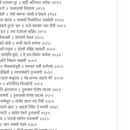
हांसी धरावया दूर ॥ नाहीं अधिकार सर्वथा ॥४४॥
 झडकरी ॥ पवनचाली निघाला ॥४५॥
दिनीं ॥ जेवीं बाळक जननी न देखतां ॥४६॥
लागतां पोटांत ॥ कांसवी विलोकित जननीसी ॥४७॥
मीनाचें तुटतां जळ ॥ करी तळमळ जया रीतीं ॥४८॥
ुड येऊन ॥ उभा ठाकला सन्निध ॥४९॥
करूनी ॥ प्रेमभावें तेधवां ॥५०॥
स वाटे खंती ॥ कधीं भेटती कळेना ॥५१॥
 टाकून ॥ होतसें उद्विग्न यासाठीं ॥५२॥
ोनि दुर्धर ॥ हें मज निर्धार कळेना ॥५३॥
 ॥ अति विव्हळ मानसीं ॥५४॥
ाक्रांत जीवनावांचूनी ॥ तळमळ मनीं करीतसे ॥५५॥
श्चितीं ॥ न्यावयाप्रति तुजलागीं ॥५६॥
वणीं पडतां अश्रुपात ॥ नेत्र सजल जाहले कीं ॥५७॥
ि कर ॥ आलिंगित निजप्रीतीं ॥५८॥
तांचि अंडजराज ॥ तुकयास संतोष वाटला ॥५९॥
ं आगमनीं ॥ तुकयासी संतोष वाटला ॥६०॥
 अंजनीसुत ॥ संतोष वाटत ज्या रीतीं ॥६१॥
तुकयाचें अंतर ॥ जाहलें स्थिर ते समयीं ॥६२॥
सत्वरीं ॥ दावीन पंढरी तुजलागीं ॥६३॥
ीनाथ ॥ पाठवी त्वरित मजलागीं ॥६४॥
 ॥ उत्तर तयासी देतसे ॥६५॥