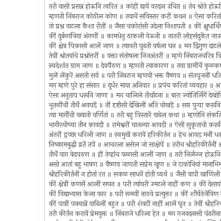
तरी यासी प्रसन्न होऊनि त्वरित ॥ कांहीं द्यावें वरदान उचित ॥ तंव श्रोते 
म्हणती निंबराज कोठील कोण ॥ तयाचें सविस्तर करीं कथन ॥ ऐसा करितांचि प
तो प्रश्न वाटला कैशा रीतीं ॥ जैसा चकोरांसी उदेला निशापती ॥ कीं क्षुधार्थ
कीं दुर्बळाचिया अंगणीं ॥ कामधेनु ठाकली येऊनी ॥ नातरी लोहसंदुकेंत 
कीं क्षेत्र पिकासी आलें जाण ॥ त्यावरी पुढती वर्षला घन ॥ मग द्विगुण
तेवीं श्रोतयांचे प्रश्नोत्तरीं ॥ वक्ता संतोषला निजअंतरीं ॥ म्हणे निंबराजचरित्
स्वदेशांत ग्राम जाण ॥ देवपैठण ॥ म्हणती त्याकारण ॥ तया ग्रामींचें कुळक
मुलें लेंकुरें असती सर्व ॥ परी निंबराज म्हणवी भक्त वैष्णव ॥ संतपूजनीं
मग म्हणे पुरे हा संसार ॥ दुर्धर माया अनिवार ॥ प्रपंच करितां व्यवहार ॥ आ
ऐसा अनुताप धरूनि जाणा ॥ मग चालिले तीर्थाटना ॥ बारा ज्योतिर्लिंगें द
भूतळींचीं तीर्थें अवघडें ॥ तीं दृष्टीसी देखिलीं अति चोखडें ॥ सप्त पुर्‍या करू
त्या मार्गींची ख्याती वर्णितां ॥ तरी बहु विस्तारें वाढेल कथा ॥ म्हणोनि संक
भागीरथीच्या तीन कावडी ॥ रामेश्वरीं घातल्या आवडी ॥ ऐसी सुकृताची कर
अंतरीं इच्छा धरिली जाण ॥ स्वमुखें करावें हरिकीर्तन ॥ हेच आवड मनीं
निष्कामबुद्धी व्रतें तपें ॥ आचरला असेल जो साक्षेपें ॥ तरीच श्रीहरिकीर्तनी
तीर्थें याग वेदपठण ॥ हीं तेव्हांच फळासी आलीं जाण ॥ तरी निर्लज्ज होऊन
असो आतां बहु भाषण ॥ वैष्णव जाणती सप्रेम खूण ॥ जे टाकोनियां मानाभ
श्रीहरिकीर्तनीं न होतां रत ॥ सकळ साधनें होती व्यर्थ ॥ जैसी वापी खाण
कीं क्षेत्रीं कणसें आलीं सघन ॥ परी त्यांवरी उमटले नाहीं कण ॥ कीं देसाया
कीं विद्याभ्यास केला फार ॥ परी समयीं नाठवे प्रत्युत्तर ॥ कीं शौर्यतेजेंवि
कीं पात्रीं पक्वान्नें वाढिलीं बहुत ॥ परी शेवटीं नाहीं आलें घृत ॥ तेवीं श्र
तरी कीर्तन करावें प्रेमयुक्त ॥ निंबराजे धरिला हेत ॥ मग गजवदनासी पंढर