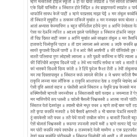
म्हणे मत्कीर्तनीं होईल स्फूर्ती ॥ हा वर द्यावा तयाप्रती ॥ ऐसें सांगतां 
एके दिनीं यामिनींत ॥ निंबराज होते निद्रित ॥ तंव ब्राह्मणरूपें स्वप्नांत ॥ 
थापटोनि सावध केलें पाहीं ॥ म्हणे वरप्रसाद माझा घेईं ॥ मग तांबूल काढोन
तों निंबराजें सुषुप्तींत ॥ तत्काळ टाकिलें मुखांत ॥ मग गजवदन काय बोलत
आतां अभ्यास केल्याविण ॥ बहुत वर्णिशील हरीचे गुण ॥ आणि रंगदेवता ये
ऐसा वर देऊनि त्वरित ॥ अदृश्य झाले पार्वतीसुत ॥ निंबराज होऊनि जागृत 
तों विप्र दिसत नाहीं जवळ ॥ आणि मुखांत असे साक्षात तांबूल ॥ मग तैसाच
हाताकडे विलोकूनि पहात ॥ तों डाग लागला असे आरक्त ॥ उदकें करूनि क्ष
सागरें कूपासी दिधलें पाणीं ॥ तें न आटे जैसें अवर्षणीं ॥ कीं योगियांसी तृप्
नातरी परिसाचा गुण लोहासी लागला ॥ तरी पुढती काळिमा न येचि त्याला ॥
कीं विरिंचीनें आयुष्य दिधलें पाहें ॥ तेथें भय व्याधि सर्वथा न जाये ॥ नातरी
कां भास्करें दिधली दिव्य कांती ॥ ते हिंवें फुटेल कैशा रीतीं ॥ तेवीं तांब
मग त्या दिवसापासून ॥ निंबराज करूं लागले कीर्तन ॥ जे श्रवण करिती 
टाकूनि लज्जा मान लौकिक ॥ टाकूनि आशापाश देख ॥ टाकूनि भेदाभेद अ
ऐसी वृत्ति असतां सहज ॥ पंढरीसी आले निंबराज ॥ येथूनि प्रश्न केलासे म
रुक्मिणीसी म्हणती जगज्जीवन ॥ निंबराजासी द्यावें वरदान ॥ जगन्माता ते
मग माळिणीचें रूप धरूनी ॥ वाटेसी बैसली विश्वजननी ॥ आरक्त गाजरें पांट
निंबराज येतां देउळांतून ॥ तयासी बोले मधुर वचन ॥ म्हणे तान्हें बाळ घर
तरी कृपा करूनि मजवरी ॥ येथें बैसावें क्षणभरी ॥ मी बाळक घेऊनि सत्वर
तूं नायकेसी जरी वचन ॥ तरी येथें गाजरें राखील कोण ॥ बाजारीं फिरती 
ऐसें बोलतां विश्वजननी ॥ करुणा उपजली तयाचें मनीं ॥ म्हणे सत्वर येईं पर
मग पांटी करूनि त्याचे स्वाधीन ॥ राउळाकडे गेली माळीण ॥ एक प्रहरपर्य
तेव्हां वस्त्र काढोनि पांटीवरूनी ॥ निंबराज विलोकीं तये क्षणीं ॥ तों सुव