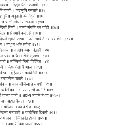
हाअनर्थ ॥ दिसून येत मजलागीं ॥३४॥
 देखोनि नयनीं ॥ कंटाळूनि पळतसे ॥३५॥
ष्टीपुढें ॥ अनुतापी उठे तेथूनी ॥३६॥
ाऊन ॥ घाली लोटांगण सद्भावें ॥३७॥
छितों चित्तीं ॥ नलगे संपत्ति धन कांहीं ॥३८॥
ंतर ॥ प्रेमभावें करीतसे ॥३९॥
िधलें सुवर्ण जाणा ॥ परी त्याचें तें मना नये कीं ॥१४०॥
आस ॥ बाधूं न शके सर्वथा ॥४१॥
 दिनकरा ॥ न ह्योय उबारा चंद्रासी ॥४२॥
कोंडेल पवन ॥ कैशा रीतीं सुजाणे ॥४३॥
ंठपती ॥ रुक्मिणी चित्तीं विस्मित ॥४४॥
ेळीं ॥ चंद्रभागेसी पैं आले ॥४५॥
रेमभरित ॥ होईल रत मत्कीर्तनीं ॥४६॥
ळ ॥ तमाळनीळ पातले ॥४७॥
नसांवळा ॥ काय बोलिला ते समयीं ॥४८॥
ी माळ निश्चित ॥ आपणापासीं असों दे ॥४९॥
ं पातया पातीं ॥ अदृश्य जाहले तेधवां ॥१५०॥
ंत ॥ वाट पाहात बैसला ॥५१॥
ह्मण ॥ बोलिला वचन तें ऐका ॥५२॥
ी मेखळा मजपासीं ॥ काढोनियां दिधली ॥५३॥
ाट पाहात ॥ चिंताक्रांत होउनी ॥५४॥
ं । आश्चर्य चित्तां वाटलें ॥५५॥