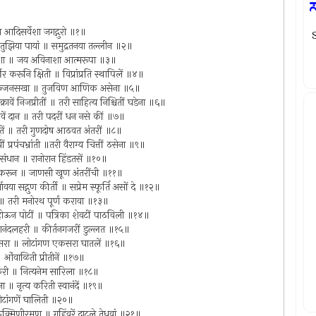
 आदिसर्वेशा जगद्गुरो ॥१॥
तुझिया पायां ॥ समुद्रतनया तल्लीन ॥२॥
परेशा ॥ जय अविनाशा आत्मरूपा ॥३॥
र करूनि क्षिती ॥ विप्रांप्रति स्थापिलें ॥४॥
ंसी सज्जनसखा ॥ तुजविण आणिक असेना ॥५॥
क्रावें निजप्रीतीं ॥ तरी साहित्य निश्चितीं घडेना ॥६॥
करावें दान ॥ तरी पदरीं धन नसे कीं ॥७॥
्व भूतें ॥ तरी गुणदोष आठवत अंतरीं ॥८॥
 प्रपंचभ्रांती ॥तरी वैराग्य चित्तीं ठसेना ॥९॥
ानुसंधान ॥ रानोरान हिंडतसें ॥१०॥
गुणेंकरून ॥ जाणसी खूण अंतरींची ॥११॥
ावया सद्गुण कीर्ती ॥ सप्रेम स्फूर्ति असों दे ॥१२॥
न ॥ तरी मनोरथ पूर्ण करावा ॥१३॥
म होऊन पोटीं ॥ पत्रिका शेवटीं पाठविली ॥१४॥
्वानंदलहरी ॥ कीर्तनगजरीं डुल्लत ॥१५॥
अवसरा ॥ लोटांगण एकसरा घातलें ॥१६॥
 ओंवाळिती प्रीतीनें ॥१७॥
डकरी ॥ नित्यनेम सारिला ॥१८॥
ना ॥ नृत्य करिती स्वानंदें ॥१९॥
लोटांगणें घालिती ॥२०॥
रुक्मिणीरमण ॥ गहिंवरें दाटले तेधवां ॥२१॥