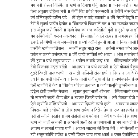
मग मनीं होऊन विस्मित ॥ म्हणे आदिमाया गोवूं पाहात ॥ कनक नव्हे हा म
ऐसा अनुताप दह्रिला मनीं ॥ जेवीं विप्र प्रवेशे यवनसदनीं ॥ तेथींचें मांस
कां गलितकुष्ठी दृष्टीस पडे ॥ तों सुंदर न पाहे तयाकडे ॥ कीं मेघातें देखूनि दृ
तैसें तें सुवर्ण पांटींत देखोन ॥ निंबराजाचें चिळसलें मन ॥ मग राउळांत ज
हात जोडून करी विनंती ॥ म्हणे देवा कां मज करितोसी गुंती ॥ तुझीं कृपा इच्
मग रुक्मिणीसी करून नमस्कार ॥ बिर्‍याडासी आले सत्वर ॥ नामस्मरण निर
इकडे रुक्मिणी म्हणे जगज्जीवना ॥ म्यां वंदोनि तुमची आज्ञा ॥ निंबराजासी द
हांसोनि म्हणे जगन्निवास ॥ भजनीं संतुष्ट माझे दास ॥ तयांसी ममता लोभ 
पर्वता न रुतती पर्जन्यधारा ॥ कीं काळें लावितां नये अंबरा ॥ शीत न बाधेच
कीं तृषा न बाधे समुद्राकारण ॥ अग्नींस न बाधे कदा अन्न ॥ बंदिखान्यांत 
तेवीं निजभक्त उदास वर्तती ॥ आशापाश न बाधे त्यांप्रती ॥ ऐसें बोलतां वैकु
दुसरें दिवसीं प्रातःकाळीं ॥ स्नानासी चालिली संतमंडळी ॥ निंभराज तयांछे म
तंव विचार करी पंढरीनाथ ॥ निंबराजासी द्यावें सुख उचित ॥ जेणेंकरूनि प्
ऐसें म्हणोनि ते वेळ ॥ विप्रवेष धरिला तत्काळ ॥ गळां घालूनि तुळसीमा
डोईस टोपी कमरेंत मेखळा ॥ सुवास बुका भाळीं शोभला ॥ निंबराजासी ध
मी स्नानासी जातों भीमरथींत ॥ तस्कर फिरती यात्रेआंत ॥ तरी मेखळा टोप
ऐसें म्हणोनि रुक्मिणीपती ॥ आभरणें दिधलीं त्याचे हातीं ॥ आपण न लागता
निंबराज पाहें सभोंवतें ॥ तों ब्राह्मण सर्वथा न दिसेच तेथ ॥ एक प्रहरपर्य
परी तो नयेचि परतोन ॥ मग संतांसी सांगे वर्तमान ॥ येथें एक येऊनि ब्रा
म्हणे मी जातों स्नानासी ॥ आभरणें असों देत आपणापासीं ॥ मग माळ टोप
आपण न लागतां पातया पातें ॥ अदृश्य जाहला जेथिंच्या तेथें ॥ मी बैसलों व
तरी अजून नयेचि सर्वथा ॥ यासी विचार काय सांगा आतां ॥ वचन ऐकोनियां संता