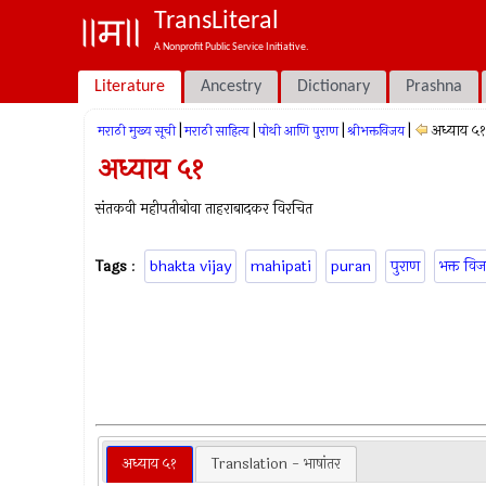
TransLiteral
A Nonprofit Public Service Initiative.
Literature
Ancestry
Dictionary
Prashna
|
|
|
|
अध्याय ५१
मराठी मुख्य सूची
मराठी साहित्य
पोथी आणि पुराण
श्रीभक्तविजय
अध्याय ५१
संतकवी महीपतीबोवा ताहराबादकर विरचित
Tags
:
bhakta vijay
mahipati
puran
पुराण
भक्त वि
अध्याय ५१
Translation - भाषांतर