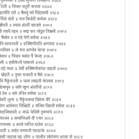
ं पूज्यमान ॥ होसी सुजाण विचक्षणा ॥६६॥
तां शिरीं ॥ विचार चतुरीं करावा ॥६७॥
्हणोनि रायें ॥ बैसवूं नये सिंहासनीं ॥६८॥
वर्णितां थोरी ॥ मज निर्धारीं कळेना ॥६९॥
 पृष्ठीवरी ॥ नवल अंतरीं वाटतसे ॥७०॥
ी त्याचें वहन ॥ सदा कर जोडून तिष्ठसी ॥७१॥
 बैसोन ॥ न घडे येणें सर्वथा ॥७२॥
ी जाऊनि सत्वरगती ॥ रुक्मिणीपति आणावा ॥७३॥
ीन जगज्जीवन ॥ तो मज आणोन भेटवा ॥७४॥
रीनाथ ॥ विचार मनांत पैं केला ॥७५॥
कयासी ॥ हृषीकेशी घाबरले ॥७६॥
ीच राहे माता ॥ तेवीं रुक्मिणीकांता जाहलें ॥७७॥
ा श्रीहरी ॥ तुका मजवरी न बैसे ॥७८॥
ूनि वैकुंठपती ॥ चाल त्याप्रती भेटावया ॥७९॥
ोलावून ॥ सांगे खूण अंतरींची ॥८०॥
ावें तेथ ॥ नसे उचित सर्वथा ॥८१॥
 पंढरी शून्य ॥ वैकुंठनाथा दिसेल कीं ॥८२॥
ुमाविण अलंकार निश्चितीं ॥ मलिन दिसती सर्वथा ॥८३॥
 जाहलियावरी ॥ जाऊं भेटीसी तुकयाचे ॥८४॥
संतजन ॥ नामाभिधानें तीं एका ॥८५॥
्णवभक्त ॥ आले त्वरित दर्शना ॥८६॥
फडफडती ॥ तयांत चमकती गरुडटके ॥८७॥
राजासी जाहला बहु शीण ॥ घालीत लोटांवण आला तो ॥८८॥