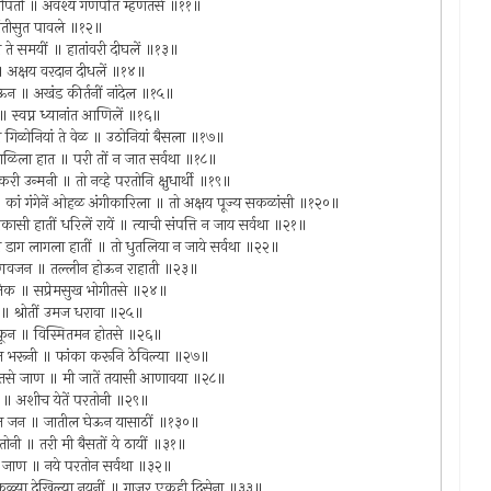
रुक्मिणीपती ॥ अवश्य गणपति म्हणतसे ॥११॥
पार्वतीसुत पावले ॥१२॥
ि ते समयीं ॥ हातांवरी दीघलें ॥१३॥
 ॥ अक्षय वरदान दीधलें ॥१४॥
ऊन ॥ अखंड कीर्तनीं नांदेल ॥१५॥
॥ स्वप्न ध्यानांत आणिलें ॥१६॥
ि गिळोनियां ते वेळ ॥ उठोनियां बैसला ॥१७॥
ाळिला हात ॥ परी तों न जात सर्वथा ॥१८॥
त करी उन्मनी ॥ तो नव्हे परतोनि क्षुधार्थी ॥१९॥
 कां गंगेनें ओहळ अंगीकारिला ॥ तो अक्षय पूज्य सकळांसी ॥१२०॥
 रंकासी हातीं धरिलें रायें ॥ त्याची संपत्ति न जाय सर्वथा ॥२१॥
ूलाचा डाग लागला हातीं ॥ तो धुतलिया न जाये सर्वथा ॥२२॥
वैष्णवजन ॥ तल्लीन होऊन राहाती ॥२३॥
नेक ॥ सप्रेमसुख भोगीतसे ॥२४॥
ज ॥ श्रोतीं उमज धरावा ॥२५॥
ं ऐकून ॥ विस्मितमन होतसे ॥२६॥
ींत भरूनी ॥ फांका करूनि ठेविल्या ॥२७॥
ीं रडतसे जाण ॥ मी जातें तयासी आणावया ॥२८॥
ी ॥ अशीच येतें परतोनी ॥२९॥
बहुत जन ॥ जातील घेऊन यासाठीं ॥१३०॥
तोनी ॥ तरी मी बैसतों ये ठायीं ॥३१॥
ंत जाण ॥ नये परतोन सर्वथा ॥३२॥
र्णपाकळ्या देखिल्या नयनीं ॥ गाजर एकही दिसेना ॥३३॥