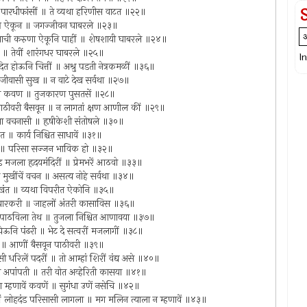
ं पारधीफांसीं ॥ ते व्यथा हरिणीस वाटत ॥२२॥
 पत्र ऐकून ॥ जगज्जीवन घाबरले ॥२३॥
ुकयाची करुणा ऐकूनि पाहीं ॥ शेषशायी घाबरले ॥२४॥
 ॥ तेवीं शारंगधर घाबरले ॥२५॥
I
ित होऊनि चित्तीं ॥ अश्रु पडती नेत्रकमळीं ॥३६॥
जीवासी सुख ॥ न वाटे देख सर्वथा ॥२७॥
रावा कवण ॥ तुजकारण पुसतसें ॥२८॥
 पाठीवरी बैसवून ॥ न लागतां क्षण आणील कीं ॥२९॥
सिया वचनासी ॥ हृषीकेशी संतोषले ॥३०॥
त ॥ कार्य निश्चित साधावें ॥३१॥
न ॥ परिसा सज्जन भाविक हो ॥३२॥
ड मजला हृदयमंदिरीं ॥ प्रेमभरें आठवो ॥३३॥
ले मुखींचें वचन ॥ असत्य नोहे सर्वथा ॥३४॥
तुझी खंत ॥ व्यथा विपरीत ऐकोनि ॥३५॥
गतां वारकरी ॥ जाहलों अंतरी कासाविस ॥३६॥
गरुड पाठविला तेथ ॥ तुजला निश्चित आणावया ॥३७॥
ं येऊनि पंढरी ॥ भेट दे सत्वरीं मजलागीं ॥३८॥
ून ॥ आणीं बैसवून पाठीवरी ॥३९॥
ी धरिलें पदरीं ॥ तो आम्हां शिरीं वंद्य असे ॥४०॥
ितां अपांपती ॥ तरी वोत अव्हेरिती कासया ॥४१॥
वण म्हणावें कवणें ॥ सुगंधा उणें नसेचि ॥४२॥
ीं लोहदंड परिसासी लागला ॥ मग मलिन त्याला न म्हणावें ॥४३॥