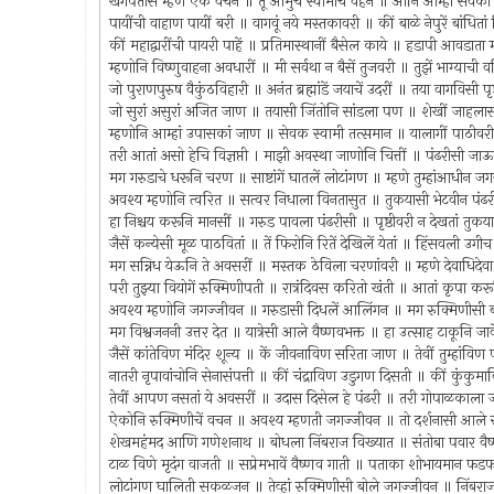
खगपतीस म्हणे ऐक वचन ॥ तूं आमुचे स्वामीचें वहन ॥ आनि आम्हां सेवका
पायींची वाहाण पायीं बरी ॥ वागवूं नये मस्तकावरी ॥ कीं बाळे नेपुरें बांधि
कीं महाद्वारींची पायरी पाहें ॥ प्रतिमास्थानीं बैसेल काये ॥ हडापी आवडाता म
म्हणोनि विष्णुवाहना अवधारीं ॥ मी सर्वथा न बैसें तुजवरी ॥ तुझें भाग्याची 
जो पुराणपुरुष वैकुंठविहारी ॥ अनंत ब्रह्मांडें जयाचें उदरीं ॥ तया वागविसी
जो सुरां असुरां अजित जाण ॥ तयासी जिंतोनि सांडला पण ॥ शेखीं जाहलास
म्हणोनि आम्हां उपासकां जाण ॥ सेवक स्वामी तत्समान ॥ यालागीं पाठीवरी
तरी आतां असो हेचि विज्ञप्ती । माझी अवस्था जाणोनि चित्तीं ॥ पंढरीस
मग गरुडाचे धरूनि चरण ॥ साष्टांगें घातलें लोटांगण ॥ म्हणे तुम्हांआध
अवश्य म्हणोनि त्वरित ॥ सत्वर निधाला विनतासुत ॥ तुकयासी भेटवीन पंढ
हा निश्चय करूनि मानसीं ॥ गरुड पावला पंढरीसी ॥ पृष्ठीवरी न देखतां तु
जैसें कन्येसी मूळ पाठवितां ॥ तें फिरोनि रितें देखिलें येतां ॥ हिंसवली उग
मग सन्निध येऊनि ते अवसरीं ॥ मस्तक ठेविला चरणांवरी ॥ म्हणे देवाधिदेव
परी तुझ्या वियोगें रुक्मिणीपती ॥ रात्रंदिवस करितो खंती ॥ आतां कृपा कर
अवश्य म्हणोनि जगज्जीवन ॥ गरुडासी दिधलें आलिंगन ॥ मग रुक्मिणीसी ब
मग विश्वजननी उत्तर देत ॥ यात्रेसी आले वैष्णवभक्त ॥ हा उत्साह टाकूनि ज
जैसें कांतेविण मंदिर शून्य ॥ कें जीवनाविण सरिता जाण ॥ तेवीं तुम्हांविण
नातरी नृपावांचोनि सेनासंपत्ती ॥ कीं चंद्राविण उडुगण दिसती ॥ कीं कुंक
तेवीं आपण नसतां ये अवसरीं ॥ उदास दिसेल हे पंढरी ॥ तरी गोपाळकाला
ऐकोनि रुक्मिणीचें वचन ॥ अवश्य म्हणती जगज्जीवन ॥ तो दर्शनासी आले 
शेखमहंमद आणि गणेशनाथ ॥ बोधला निंबराज विख्यात ॥ संतोबा पवार वैष
टाळ विणे मृदंग वाजती ॥ सप्रेमभावें वैष्णव गाती ॥ पताका शोभायमान 
लोटांगण घालिती सकळजन ॥ तेव्हां रुक्मिणीसी बोले जगज्जीवन ॥ निंब