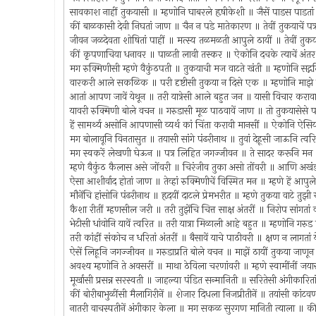
सावकाश नाहीं तुकयासी ॥ म्हणोनि घाबरले हृषीकेशी ॥ जैसें पाडस पाडता
कीं बाळकासी देवी निघतां जाण ॥ चैन न पडे मातेकारण ॥ तेवीं तुकयाचें
जीवन जळदेवता शोषितां पाहीं ॥ मत्स्य तळमळती आपुले ठायीं ॥ तेवीं त
कीं कृपणाचिया धनावर ॥ पाळती लावी तस्कर ॥ ऐकोनि दचके त्याचें अंतर
मग रुक्मिणीसी म्हणे वैकुंठपती ॥ तुकयाची मज वाटते खंती ॥ म्हणोनि सद्गद
वारकरी आले सकळिक ॥ परी दृष्टीसी तुकया न दिसे एक ॥ म्हणोनि माझे 
आतां आपण जावें येथून ॥ तरी यात्रेसी आले बहुत जन ॥ यासी विचार क
यावरी रुक्मिणी बोले वचन ॥ गरुडासी मूळ पाठवावें जाण ॥ तो तुकयासेसे
हें सामर्थ्य असोनि आपणासी व्यर्थ कां चिंता करावी मानसीं ॥ ऐकोनि ऐ
मग बोलावूनि विनतासुत ॥ तयासी सांगे पंढरीनाथ ॥ तुवां देहूसी जाऊनि त्वरि
मग स्वकरें लेखणी घेऊन ॥ पत्र लिहित जगज्जीवन ॥ ते सादर करूनि म
म्हणे वैकुंठ कैलास असे जोंवरी ॥ चिरंजीव तुका असो तोंवरी ॥ आणि अखं
ऐसा आशीर्वाद होतां जाण ॥ तेव्हां रुक्मिणीचें विस्मित मन ॥ म्हणे हें आपु
मौनेंचि हांसोनि पंढरीनाथ ॥ हृदयीं दाटले प्रेमभरीत ॥ म्हणे तुकया वाटे 
कैशा रीतीं म्हणसील जरी ॥ तरी तुझेंचि चित्त साक्ष अंतरीं ॥ निरोप सां
भेटीसी धांवोनि यावें त्वरित ॥ तरी यात्रा मिळाली आहे बहुत ॥ म्हणोनि 
तरी कांहीं संकोच न धरितां अंतरीं ॥ बैसावें याचे पाठीवरी ॥ क्षण न लागता
ऐसें लिहूनि जगज्जीवन ॥ गरुडाप्रति बोले वचन ॥ माझें ठायीं तुकया जाण
अवश्य म्हणोनि ते अवसरीं ॥ माथा ठेविला चरणांवरी ॥ म्हणे स्वामींनीं जयास
मूर्खासी प्रसन्न सरस्वती ॥ जाहल्या पंडित सन्मानिती ॥ सरितेसी अंगीकार
कीं बोरीबाभुळींसी मैलागिरीनें ॥ शेजार दिधला निजप्रीतीनें ॥ तयांसी कांट
नातरी वाचस्पतीनें अंगीकार केला ॥ मग सकळ सुरगण मानिती त्याला ॥ क