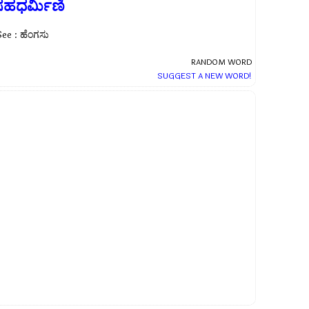
ಸಹಧರ್ಮಿಣಿ
See : ಹೆಂಗಸು
RANDOM WORD
SUGGEST A NEW WORD!