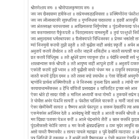
श्रीगणेशाय नमः ॥ श्रीगोपालकृष्णाय नमः ॥
जय जय दीनदयाळा हृषीकेशा ॥ सप्रेमभक्तहृदनिवासा ॥ रुक्मिणीरंगा पंढरीशा
जय जय लीलानाटकी सूत्रधारिया ॥ गुणनिधाना यादवराया ॥ हृदयीं आठवूनि 
जय अंतरसाक्षा चराचरवासा ॥ आदिस्वरूपा निर्गुणवेषा ॥ पुंडलीकवरदा 
जय करुणासागरा वैकुंठपती ॥ विराट्स्वरूप वामनमूर्ती ॥ तुवां परशुधरें निर्वी
जय असुरदमना धर्मस्थापका ॥ त्रैलोक्यपते विधिजनका ॥ प्रेमळ भक्ता
म्यां निजमुखें करावी तुझी स्तुती ॥ तरी बुद्धीस नाहीं अखंड स्फूर्ती ॥ अर्चन अ
अनुतापें करावें तीर्थाटन ॥ तरी शरीर जाहलें शक्तिहीन ॥ नातरी सत्पात्रीं 
व्रत करावें विधियुक्त ॥ तरी क्षुधेनें प्राण व्याकुळ होत ॥ वंदोनि नमावीं सर
शास्त्राभ्यास करूं श्रीपती ॥ तरी आयुष्य नाहीं आपुले हातीं ॥ अनुतापें टाकावीं
एकांतीं करावें तुझें ध्यान ॥ तरी बुद्धीसी नावरे चंचळ मन ॥ टाकूनि स्वरूप
नातरी करावें इंद्रिय दमन ॥ तरी रसना नव्हे स्वाधीन ॥ ऐसा वेष्टिलों अव
म्हणोनि प्रार्थना रुक्मिणीपती ॥ जे निजभक्त तुजला प्रिय असती ॥ त्यांची वर्ण
कायावाचामनेंकरून ॥ हेंचि वांछितों प्रसाददान ॥ याविरहित इच्छा नसे आ
ऐका श्रोते हो सादर गोष्टी ॥ मागिल अध्यायीं कथा गोमटी ॥ तुकयानें सप्रे
ते चोवीस अभंग घेऊनि सत्वरीं ॥ पंढरीस चालिले वारकरी ॥ मार्गीं जातां स
ऐका खेळींमेळीं सत्वरा ॥ वैष्णव आले पंढरपुरा ॥ सकळ देखतांचि त्या 
एकमेकांस आलिंगन देती ॥ आनंदाश्रु नेत्रीं वाहती ॥ आरती करूनि श्रीपती ॥
मग दिंड्या पताका घेऊन करीं ॥ आले चंद्रभागेचे तीरीं ॥ स्नान करूनि झ
पुंडलीकासी भेटोनि जाणा ॥ मग केली क्षेत्रप्रदक्षिणा ॥ टाळ मृदंग लावूनि ना
असो यावरी वैष्णववीर ॥ सत्वर पावले महाद्वार ॥ पुढें देखोनि गरुडपार ॥ 
पत्र लिहिलें जें तुकयान ॥ तें आनंदें गाती वैष्णवजन ॥ ऐसी करुणा ऐकूनि 