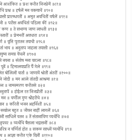
होऊनि आशंकित ॥ प्रश करीत निजप्रेमें ॥८९॥
्रश्न ॥ हर्षलें मन वक्त्याचें ॥९०॥
ियासी प्रारब्धगतीं ॥ अमृत अवचितीं वर्षलें ॥९१॥
जाउनी ॥ परीस अवचितां पडिला कीं ॥९२॥
 दाटले कण ॥ ते सभाग्य जाण लाधती ॥९३॥
र विस्तारीं ॥ प्रेमभरीं अवधारा ॥९४॥
र्ण ॥ वृत्ति पुरातन तयाची ॥९५॥
 धरितां भाव ॥ अनुताप जाहला तयासी ॥९६॥
युष्य समग्र वेंचलें ॥९७॥
ेखोनि नयना ॥ संतोष मना वाटला ॥९८॥
नि पुढें ॥ हिमालयाप्रति पैं गेले ॥९९॥
लित बोलिलों वार्ता ॥ जाणावें श्रोतीं अंतरीं ॥१००॥
ूनि जोडी ॥ मग आले तांतडी आश्रमा ॥१॥
 धरून ॥ नामस्मरण करीतसे ॥२॥
ं अनुतापें ॥ होईल रत निजप्रीतीं ॥३॥
ि मन ॥ वर्णील गुण श्रीहरीचे ॥४॥
िमान ॥ करिती भजन अहर्निशीं ॥५॥
िली सखोल बहुत ॥ जीवन नाहीं लागलें ॥६॥
ंनीं साधिलें वतन ॥ तें संतानाविण व्यर्थचि ॥७॥
ण नृपवर ॥ व्यर्थचि बैसला भद्रासनीं ॥८॥
ीहरिचरित्र न वर्णितां होत ॥ सकळ साधनें व्यर्थचि ॥९॥
ीनाथ ॥ आज्ञा करीत एके दिनीं ॥११०॥