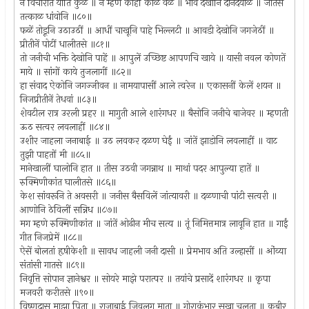
न विचारीत याति कुळ ॥ न म्हणे कांहीं काळ वेळ ॥ भाव देखोनि दीनदयाळ ॥ जातसे
तत्काळ धांवोनि ॥८०॥
फळें तोडूनि उठाउठीं ॥ आधीं चाखूनि पाहे भिल्लटी ॥ आवडी देखोनि जगजेठीं ॥
प्रीतीनें पोटीं धालीतसे ॥८१॥
तो जनीची भक्ति देखोनि पाहें ॥ आपुलें उच्छिष्ट आपणचि खाये ॥ यासी नवल कोणतें
माये ॥ सांगों काये तुजलागीं ॥८२॥
हा संवाद ऐकोनि जगज्जीवन ॥ नामयापासीं आले त्वरेन ॥ एकासनीं केलें शयन ॥
निजप्रीतीनें तेधवां ॥८३॥
शेवटील रात्र उरली प्रहर ॥ मागुती आले शारंगधर ॥ बैसोनि जनीचे बाजेवर ॥ म्हणती
ऊठ सत्वर लवलाहीं ॥८४॥
उशीर जाहला जनाबाई ॥ उठ लवकर दळण घेईं ॥ जांतें झाडोनि लवलाहीं ॥ वाट
तुझी पाहतों मी ॥८५॥
मानेखालीं घालोनि हात ॥ तीस उठवी जगन्नाथ ॥ माथां पदर आपुल्या हातें ॥
रुक्मिणीकांत घालीतसे ॥८६॥
केश सांवरूनि ते अवसरी ॥ जनीस बैसविलें जांत्यावरी ॥ दळणाची पांटी सत्वरी ॥
आणोनि ठेविलीं सन्निध ॥८७॥
मग म्हणे रुक्मिणीकांत ॥ जांतें ओढीन मीच सत्य ॥ तूं निमित्तमात्र लावूनि हात ॥ गाईं
गीत निजप्रेमें ॥८८॥
ऐसें बोलतां हृषीकेशी ॥ सावध जाहली जनी दासी ॥ प्रेमभाव अति उल्हासीं ॥ ओंव्या
संतांसी गातसे ॥८९॥
निवृत्ति सोपान ज्ञानेश्वर ॥ सोयरे माझे परात्पर ॥ तयांचे प्रसादें शारंगधर ॥ कृपा
मजवरी करीतसे ॥९०॥
विष्णुदास माझा पिता ॥ राजाबाई जिवलग माता ॥ गोराकुंभार सखा चुलता ॥ कबीर