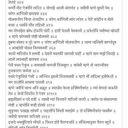
तेधवां ॥२॥
कर्णीं गीत ऐकोनि त्वरित ॥ गोणाई आली अंगणांत ॥ जनीसी म्हणे दुसरी येथ ॥
कोण आणिली दळावया ॥३॥
मोलकरीण किंवा शेजारीण ॥ कोण आणिली सांग त्वरेन ॥ येरी कांहींच न बोले
वचन ॥ धरूनि मौन राहिली ॥४॥
मग गोणाईस क्रोध होऊनि पोटीं ॥ हातीं घेतली वेत्रकाठी ॥ प्रवेशोनि जनीच्या खोपटीं
॥ म्हणे कोणासी गोष्टी बोलतसे ॥५॥
दुबळा संसार न पुरे कण ॥ कोण आणिली मोलकरीण ॥ धान्य घालिसी दळणांतून
॥ आम्हांसी चोरून नित्यकाळीं ॥६॥
काठी मारितांच ते समयीं ॥ देवाचें मस्तकीं लागली पाहीं ॥ म्हणे नाम माझें विठाई ॥
आलें लवलाहीं दळावया ॥७॥
ऐसें वचन ऐकून ॥ नामयासी कळली निजखूण ॥ मातेसी म्हणे तो जगज्जीवन
तुजकारण कळेना ॥८॥
वचने ऐकूनियां ऐसीं ॥ लज्जित झाली निजमानसीं ॥ म्हणे मीं ताडिला हृषीकेशी ॥
मग परतोनि आश्रमा पातली ॥९॥
म्हणे जनींचें भाग्य अति अद्भुत ॥ स्वाधीन केला रुक्मिणीकांत ॥ म्यां नेणतां जाऊनि
तेथ ॥ केलें विपरीत तें ऐका ॥११०॥
ब्रह्मादिकां न पडे दृष्टीं ॥ त्यासी म्यां निजकरें मारिली काठी ॥ जळोत या संसाराच्या
गोष्टी ॥ म्हणोनि कष्टी होतसे ॥११॥
सुकुमार परब्रह्म सांवळें ॥ पाहतांचि निवती मनडोळे ॥ तो रुक्मिणीकांत घननीळ ॥
जनीची कळवळ करितसे ॥१२॥
इकडे भवखुंटियाचे भोंवतें ॥ फिरत होतें वैराग्यजांतें ॥ संचितमातृका वैरण बहुतें ॥