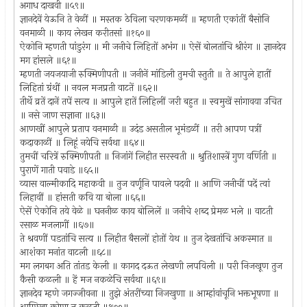
अगाध दाखवी ॥५९॥
ज्ञानदेवें येऊनि ते वेळीं ॥ मस्तक ठेविला चरणकमळीं ॥ म्हणती एकांतीं बैसोनि
वनमाळी ॥ काय लेखन करीतसां ॥१६०॥
ऐकोनि म्हणती पांडुरंग ॥ मी जनीचे लिहितों अभंग ॥ ऐसें बोलतांचि श्रीरंग ॥ ज्ञानदेव
मग हांसले ॥६१॥
म्हणती जयजयाजी रुक्मिणीपती ॥ जनीनें मांडिली तुमची स्तुती ॥ ते आपुले हातीं
लिहितां ग्रंथीं ॥ नवल मजप्रती वाटतें ॥६२॥
तीर्थे व्रतें दानें तपें सत्य ॥ आपुले हातें लिहिलीं जरी बहुत ॥ स्वमुखें सांगावया उचित
॥ नसे जाण सज्ञाना ॥६३॥
आणखीं आपुले प्रताप वनमाळी ॥ उदंड असतील भूमंडळीं ॥ तरी आपण पत्रीं
कदाकाळीं ॥ लिहूं नयेचि सर्वथा ॥६४॥
तुमचीं चरित्रें रुक्मिणीपती ॥ निजांगें लिहीत सरस्वती ॥ श्रुतिशास्त्रें गुण वर्णिती ॥
पुराणें गाती पवाडे ॥६५॥
व्यास वाल्मीकादि महाकवी ॥ तुज वर्णूनि पावले पदवी ॥ आणि जनीचीं पदें त्वां
लिहावीं ॥ हांसती कवि या बोला ॥६६॥
ऐसें ऐकोनि तये वेळे ॥ घननीळ काय बोलिलें ॥ जनीचे शब्द प्रेमळ भले ॥ वाटती
रसाळ मजलागीं ॥६७॥
ते श्रवणीं पडतांचि सत्य ॥ लिहीत बैसलों होतों येथ ॥ तुज देखतांचि अकस्मात ॥
आशंका मनांत वाटली ॥६८॥
मग लगबग अति तांतड केली ॥ कागद दऊत लेखणी लपविली ॥ परी निजखूण तुज
कैसी कळली ॥ हें मज नकळेचि सर्वथा ॥६९॥
ज्ञानदेव म्हणे जगज्जीवना ॥ तुझे अंतरींच्या निजखुणा ॥ आम्हांवांचूनि भक्तभूषणा ॥