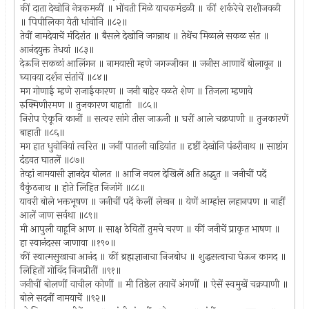
कीं दाता देखोनि नेत्रकमळीं ॥ भोंवती मिळे याचकमंडळी ॥ कीं शर्करेचे राशीजवळी
॥ पिपीलिका येती धांवोनि ॥८२॥
तेवीं नामदेवाचें मंदिरांत ॥ बैसले देखोनि जगन्नाथ ॥ तेथेंच मिळाले सकळ संत ॥
आनंदयुक्त तेधवां ॥८३॥
देऊनि सकळां आलिंगन ॥ नामयासी म्हणे जगज्जीवन ॥ जनीस आणावें बोलावून ॥
घ्यावया दर्शन संतांचें ॥८४॥
मग गोणाई म्हणे राजाईकारण ॥ जनी बाहेर वळते शेण ॥ तिजला म्हणावे
रुक्मिणीरमण ॥ तुजकारण बाहाती ॥८५॥
निरोप ऐकूनि कानीं ॥ सत्वर सांगे तीस जाऊनी ॥ घरीं आले चक्रपाणी ॥ तुजकारणें
बाहाती ॥८६॥
मग हात धुवोनियां त्वरित ॥ जनीं पातली वाडियांत ॥ दृष्टीं देखोनि पंढरीनाथ ॥ साष्टांग
दंडवत घातलें ॥८७॥
तेव्हां नामयासी ज्ञानदेव बोलत ॥ आजि नवल देखिलें अति अद्भुत ॥ जनीचीं पदें
वैकुंठनाथ ॥ होते लिहित निजांगें ॥८८॥
यावरी बोले भक्तभूषण ॥ जनीचीं पदें केलीं लेखन ॥ येणें आम्हांस लहानपण ॥ नाहीं
आलें जाण सर्वथा ॥८९॥
मी आपुली वाहूनि आण ॥ साक्ष ठेवितों तुमचे चरण ॥ कीं जनीचें प्राकृत भाषण ॥
हा स्वानंदरस जाणावा ॥१९०॥
कीं स्वात्मसुखाचा आनंद ॥ कीं ब्रह्मज्ञानाचा निजबोध ॥ शुद्धसत्वाचा घेऊन कागद ॥
लिहितों गोविंद निजप्रीतीं ॥९१॥
जनीचीं बोलणीं वाचील कोणीं ॥ मी तिष्ठेल तयाचें अंगणीं ॥ ऐसें स्वमुखें चक्रपाणी ॥
बोले सदनीं नामयाचें ॥९२॥