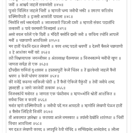
जनीं ॥ आश्चर्य जाहलें सकळांसी ॥४७॥
पूजारे विस्मित जाहले चित्तीं ॥ म्हणती धन्य जनीची भक्ती ॥ स्मरण करितांच
रुक्मिणीपती ॥ इजसी आकांतीं पावला ॥४८॥
मिळोनि सर्व भक्तमंडळी ॥ जयजयकारें पिटली टाळी ॥ म्हणती संकट पडातांचि
तत्काळीं ॥ पावे वनमाळी निजदासां ॥४९॥
असो नवल वर्तलें एके दिनीं ॥ मंदिरीं बसोनि दासी जनी ॥ कवित्व रचोनि आपलें
मनीं ॥ चक्रपाणी आठवितसे ॥१५०॥
मग हातीं घेऊनि दऊत लेखणी ॥ काय शब्द पडतो श्रवणीं ॥ देउळीं बैसले चक्रपाणी
॥ हे आशंका मनीं वाटे ॥५२॥
तरी विश्वव्यापक जगज्जीवन ॥ अंतरसाक्ष चैतन्यघन ॥ निजभक्ताम्चे मनींची खूण ॥
जाणता सर्वज्ञ तो एक ॥५३॥
द्रौपदीस छळितां दुःशासन ॥ हस्तनापुरीं केलें चिंतन ॥ तें द्वारकेसी जाहलें कैसें
श्रवण ॥ केलें धांवण तत्काळ ॥५४॥
कीं गजेंद्रें करुणा भाकिली पोटीं ॥ तैं कैसें ऐकिलें वैकुंठीं ॥ तेवीं जनीचे शब्द
ज्ञानदृष्टीं ॥ जाणे जगजेठीं तत्काळ ॥५५॥
निजभक्तांचें मनोगत ॥ जाणता एक पंढरीनाथ ॥ म्हण०ओनि श्रोतीं आशंकित ॥
सर्वथा चित्त न करावें ॥५६॥
मनांत म्हणे रुक्मिणीपती ॥ जनीची पदें मज आवडती ॥ म्हणोनि लेखणी घेऊन हातीं
॥ बैसोन लिहिती निजांगें ॥५७॥
तों अकस्मात ज्ञानेश्वर ॥ करावया आले नमस्कार ॥ तयांसी देखोनि शारंगधर ॥ चित्तीं
विचार आठविला ॥५८॥
मग दऊत लेखणी कागद ॥ लपवूनि ठेवी गोविंद ॥ सच्चिदानंद आनंदकंद ॥ लीला