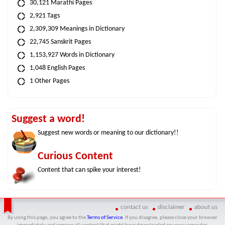
30,121 Marathi Pages
2,921 Tags
2,309,309 Meanings in Dictionary
22,745 Sanskrit Pages
1,153,927 Words in Dictionary
1,048 English Pages
1 Other Pages
Suggest a word!
Suggest new words or meaning to our dictionary!!
Curious Content
Content that can spike your interest!
contact us
disclaimer
about us
By using this page, you agree to the
Terms of Service
. If you disagree, please close your browser