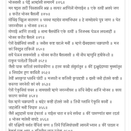
भोजनासी ॥ घेईं आम्हांसी समागमें ॥४६॥
मग षड्रस ताटीं विस्तारूनि अन्न ॥ सत्वर आणिलें गोणाईन ॥ एके ठायीं अवघे जण
॥ करीत भोजन बैसलीं ॥४७॥
गोविंदा विठ्ठल नारायण ॥ चवथा महादेव नामाभिधान ॥ हे नामदेवाचे पुत्र जाण ॥ घेत
जगज्जीवन ॥ भोजना ॥४८॥
गोणाई आणि राजाई ॥ नामा बैसवोनि एके ठायीं ॥ निजभक्त घेऊन लवलाहीं ॥
भोजन करीत बैसले ॥४९॥
ऐसें देखोनियां नयनीं ॥ जनीस कष्ट वाटले मनीं ॥ म्हणे दीनदयाळा चक्रपाणी ॥ मज
कां निवडून टाकिलें ॥५०॥
सवें घेऊन सकळांसी ॥ भोजन करीत बैसलासी ॥ मी नीच म्हणूनि हृषीकेशी ॥
टाकून परदेशीं दिधलें ॥५१॥
जैसी पाक करितां स्वयंपाकीण ॥ हरळ काढी तांदुळांतून ॥ कीं इक्षुदंडाच्या मुळ्यांतून
॥ निवडोन तृण काढिती ॥५२॥
तेवीं अवकृपा धरूनि पोटीं ॥ मजवरी न करिसी कृपादृष्टी ॥ दासी जनी होतसे कष्टी ॥
करुणा जगजेठी कां नये ॥५३॥
ऐसें ऐकूनियां वचन ॥ नामयासी म्हणे जगज्जीवन ॥ रुचि नेदीच आजि भोजन ॥ काय
कारण कळेना ॥५४॥
येरू म्हणे चक्रपाणी ॥ बाहेर कष्टी होतसे जनी ॥ तिची ग्लानि ऐकूनि कानीं ॥
जाहलेति मनीं विव्हळ ॥५५॥
जैसें अट्टाहासें वत्स हंबरतां ॥ गाईस चारा न रुचे सर्वथा ॥ कीं पाळण्यांत बाळ रडतां
॥ भोजन मातेसी नावडे ॥५६॥
कीं पक्षिणी वनांत वेंचितां कण ॥ तिचें पिलियांपासीं लागलें ध्यान ॥ कीं पाडस न