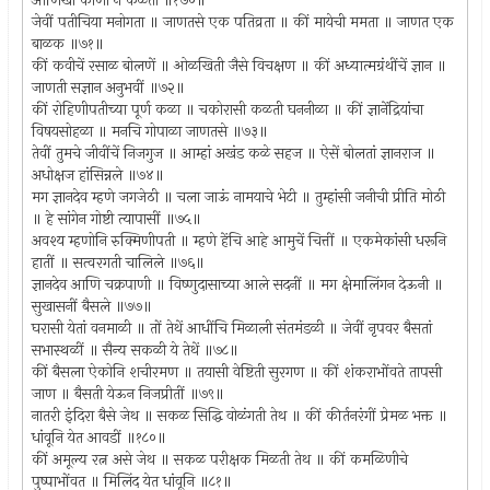
आणिखा कोणा न कळती ॥१७०॥
जेवीं पतीचिया मनोगता ॥ जाणतसे एक पतिव्रता ॥ कीं मायेची ममता ॥ जाणत एक
बाळक ॥७१॥
कीं कवीचें रसाळ बोलणें ॥ ओळखिती जैसे विचक्षण ॥ कीं अध्यात्मग्रंथींचें ज्ञान ॥
जाणती सज्ञान अनुभवीं ॥७२॥
कीं रोहिणीपतीच्या पूर्ण कळा ॥ चकोरासी कळती घननीळा ॥ कीं ज्ञानेंद्रियांचा
विषयसोहळा ॥ मनचि गोपाळा जाणतसे ॥७३॥
तेवीं तुमचे जीवींचें निजगुज ॥ आम्हां अखंड कळे सहज ॥ ऐसें बोलतां ज्ञानराज ॥
अधोक्षज हांसिन्नले ॥७४॥
मग ज्ञानदेव म्हणे जगजेठी ॥ चला जाऊं नामयाचे भेटी ॥ तुम्हांसी जनीची प्रीति मोठी
॥ हे सांगेन गोष्टी त्यापासीं ॥७५॥
अवश्य म्हणोनि रुक्मिणीपती ॥ म्हणे हेंचि आहे आमुचें चित्तीं ॥ एकमेकांसी धरूनि
हातीं ॥ सत्वरगती चालिले ॥७६॥
ज्ञानदेव आणि चक्रपाणी ॥ विष्णुदासाच्या आले सदनीं ॥ मग क्षेमालिंगन देऊनी ॥
सुखासनीं बैसले ॥७७॥
घरासी येतां वनमाळी ॥ तों तेथें आधींचि मिळाली संतमंडळी ॥ जेवीं नृपवर बैसतां
सभास्थळीं ॥ सैन्य सकळी ये तेथें ॥७८॥
कीं बैसला ऐकोनि शचीरमण ॥ तयासी वेष्टिती सुरगण ॥ कीं शंकराभोंवते तापसी
जाण ॥ बैसती येऊन निजप्रीतीं ॥७९॥
नातरी इंदिरा बैसे जेथ ॥ सकळ सिद्धि वोळंगती तेथ ॥ कीं कीर्तनरंगीं प्रेमळ भक्त ॥
धांवूनि येत आवडीं ॥१८०॥
कीं अमूल्य रत्न असे जेथ ॥ सकळ परीक्षक मिळती तेथ ॥ कीं कमळिणीचे
पुष्पाभोंवत ॥ मिलिंद येत धांवूनि ॥८१॥