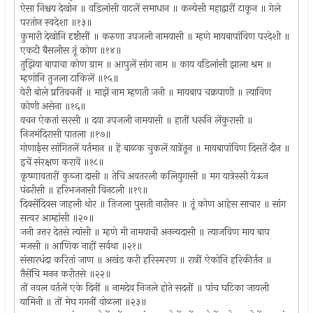
ऐसा निश्चय देखोन ॥ वडिलांसी वाटलें समाधान ॥ कन्येसी महाद्वारीं टाकून ॥ गेले
परतोन स्वदेशा ॥१३॥
कुमारी देखोनि दृष्टीसीं ॥ करुणा उपजली नामयासी ॥ म्हणे मायबापांविण परदेशी ॥
एकटी बैसलीस तूं कोण ॥१४॥
तुझिया बापाचा कोण ग्राम ॥ आपुलें सांग नाम ॥ काय वडिलांसी झाला श्रम ॥
म्हणोनि तुजला टाकिलें ॥१५॥
येरी बोले प्रतिवचनीं ॥ माझें नाम म्हणती जनी ॥ मायबाप चक्रपाणी ॥ त्याविण
कोणी असेना ॥१६॥
वचन ऐकतां सरसी ॥ दया उपजली नामयासी ॥ हातीं धरूनि लेंकुरासी ॥
निजमंदिरासी पातला ॥१७॥
गोणाईस सांगितलें वर्तमान ॥ हें बाळक चुकलें यात्रेंतून ॥ मायबापांविण दिसतें दीन ॥
इचें संरक्षण करावें ॥१८॥
कृष्णावतारीं कुब्जा दासी ॥ तेचि अवतरली कलियुगासी ॥ मग यात्रेस्सी येऊन
पंढरीसी ॥ हरिभजनासी विनटली ॥१९॥
दिवसेंदिवस जाहली थोर ॥ तिजला पुसती नारीनर ॥ तूं कोण आहेस साचार ॥ सांग
सत्वर आम्हांसी ॥२०॥
जनी उत्तर देतसे त्यांसी ॥ म्हणे मी नामयाची अनन्यदासी ॥ त्याजविण माय बाप
मजसी ॥ आणिक नाहीं सर्वथा ॥२१॥
संसारधंदा करितां जाण ॥ अखंड करी हरिस्मरण ॥ रात्रीं ऐकोनि हरिकीर्तन ॥
तैसेंचि मनन करीतसे ॥२२॥
तों नवल वर्तलें एके दिनीं ॥ नामदेव निजले होते सदनीं ॥ पांच घटिका जायली
यामिनी ॥ तों मेघ गगनीं वोळला ॥२३॥