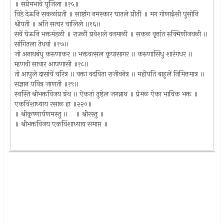
॥ सप्रेमभावे पूजिला ॥१५॥
विडे देऊनि सकळांप्रती ॥ साष्टांग नमस्कार घातले प्रीतीं ॥ मग गोणाईसी पुसोनि
श्रीपती ॥ अति सत्वर चालिले ॥१६॥
सवें घेऊनि भक्तमंडळी ॥ राउळीं प्रवेशले वनमाळी ॥ सकळ वृत्तांत रुक्मिणीजवळी ॥
सांगितला तेधवां ॥१७॥
जो अनाथबंधु करुणाकर ॥ भक्तवत्सल कृपासागर ॥ करुणासिंधु शारंगधर ॥
म्हणवी साचार आपणासी ॥१८॥
तो आपुले दासांचें चरित्र ॥ वक्ता वदविता राजीवनेत्र ॥ महीपति बाहुलें निमित्तमात्र ॥
सज्ञान पवित्र जाणती ॥१९॥
स्वस्ति श्रीभक्तविजय ग्रंथ ॥ ऐकतां तुष्टेल जगन्नाथ ॥ प्रेमळ ऐका भाविक भक्त ॥
एकविंशाध्याय रसाळ हा ॥२२०॥
॥ श्रीकृष्णार्पणमस्तु ॥ ॥ श्रीरस्तु ॥
॥ श्रीभक्तविजय एकविंशाध्याय समाप्त ॥