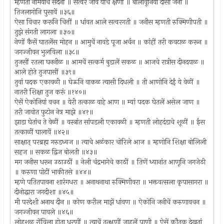
म्हणती नामयाचें सदनीं ॥ सत्वर जावें येचि क्षणीं ॥ बोलावूनियां दासी जनी ॥
तिजलागोनि पुसावें ॥३६॥
ऐसा विचार करूनि चित्तीं ॥ धांवत आले सत्वरगती ॥ जनीस म्हणती रुक्मिणीपती ॥
तुझे संगती लागला ॥३७॥
नेणों कैसें घातलेंस मोहन ॥ आमुचें नावडे पूजा अर्चन ॥ कांहीं तरी कवटाळ करून ॥
जगज्जीवन भुलविला ॥३८॥
तुजसीं रतला घननीळ ॥ आमचें सत्कर्म बुडालें सकळ ॥ आजचे रात्रीस दीनदयाळ ॥
आले होते तुजपासीं ॥३९॥
तुवां पदक एकावळी ॥ घेऊनि वाकळ त्यासी दिधली ॥ ती आणोनि देईं ये वेळीं ॥
नातरी शिक्षा तुज करूं ॥१४०॥
ऐसें ऐकोनियां वचन ॥ येरी तत्काळ वाहे आण ॥ म्यां पदक घेतलें असेल जाण ॥
तरी जावोत फुटोन नेत्र माझे ॥४१॥
झाडा घेतांच ते वेळीं ॥ वस्त्रांत सांपडली एकावळी ॥ म्हणती लोहदंडाचे शूळीं ॥ ईस
तत्काळीं घालावें ॥४२॥
साक्षात् परब्रह्म गरुडध्वज ॥ त्याचे अळंकार चोरिले आज ॥ म्हणोनि शिक्षा बोलिली
सहज ॥ सकळ द्विज बोलती ॥४३॥
मग जनीस धरून उठाउठीं ॥ नेली चंद्रभागेचे काठीं ॥ तिणें ध्यानांत आणूनि जगजेठी
॥ करुणा पोटीं भाकीतसे ॥४४॥
म्हणे पतितपावना शारंगधरा ॥ अनाथनाथा रुक्मिणीवरा ॥ भक्तवत्सला कृपासागरा ॥
दीनोद्धारा जगदीशा ॥४५॥
मी परदेशी अनाथ दीन ॥ कोण करील माझें धांवण ॥ ऐकोनि जनीचें करुणावचन ॥
जगज्जीवन पावले ॥४६॥
लोहशूळ रोंविला होता धरणीं ॥ त्याचें तत्क्षणीं जाहलें पाणी ॥ ऐसें कौतुक देखतां