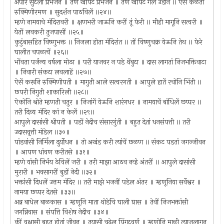
अपार सुटला प्रभंजन ॥ तेणें खोंपट प्रभंजन ॥ तेणें खोंपट गेलें उडोन ॥ ऐसें कळतां
रुक्मिणीरमण ॥ सुदर्शन पाठविलें ॥२४॥
म्हणे नामयाचे मंदिरावरी ॥ क्षणभरी जाऊनि करीं तूं फेरी ॥ मीही मागूनि सत्वरी ॥
येतों लवकरी तुजपासीं ॥२५॥
कुटुंबासहित विष्णुभक्त ॥ निजला होता मंदिरांत ॥ तों विष्णुचक्र येऊनि तेथ ॥ फेरे
घालीत चपळत्वें ॥२६॥
भोंवता पर्जन्य वर्षला मोठा ॥ परी याजवर न पडे थेंबुटा ॥ दास लागतां निजभक्तिवाटा
॥ निवारी संकटा लवलाहें ॥२७॥
ऐसें करूनि रुक्मिणीपती ॥ मागुती आले सत्वरगती ॥ आपुले हातें रचोनि भिंती ॥
छपरी निगुती शाकारिली ॥२८॥
ऐकोनि श्रोते म्हणती चतुर ॥ निजांगें येऊनि शारंगधर ॥ नामयाचें बांधिलें छप्पर ॥
तरी दिव्य मंदिर कां न केलें ॥२९॥
आपुले दासांसी श्रीपती ॥ पडों नेदीच संसारगुंती ॥ बहुत देतां धनसंपत्ती ॥ तरी
उदासवृत्ती मोडेल ॥३०॥
पांडवांसी निर्मिला दुर्योधन ॥ तो अखंड करी त्यांचें छळण ॥ संकट पडतां जगज्जीवन
॥ आपण धांवण करीतसे ॥३१॥
म्हणे यांसी निर्भय ठेविलें जरी ॥ तरी माझा आठव नव्हे अंतरीं ॥ आपुले दासांसी
मुरारी ॥ भवसागरीं बुडों नेदी ॥३२॥
भक्तांसी दिधलें उत्तम मंदिर ॥ तरी माझे भजनीं पडेल अंतर ॥ म्हणूनिया सर्वेश्वर ॥
नामया छप्पर देतसे ॥३३॥
अन्न बाधेल बाळकास ॥ म्हणूनि माता थोडेचि घाली ग्रास ॥ तेवीं निजभक्तांसी
जगन्निवास ॥ संपत्ति विशेष नेदीच ॥३४॥
कीं वृक्षासी बहुत होतां जीवन ॥ तयासी चढेल पिंगटवर्ण ॥ म्हणोनि माळी त्याजलागून