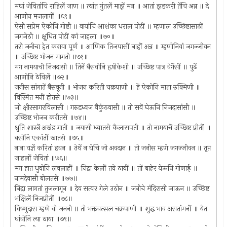
मघां जेवितांचि राहिलें जाण ॥ त्यांत गुंतलें माझें मन ॥ आतां झडकरी तेंचि अन्न ॥ दे
आणोन मजलागीं ॥६९॥
ऐसी सप्रेम ऐकोनि गोष्टी ॥ वायांचि आशंका धराल पोटीं ॥ म्हणाल उच्छिष्टासाठीं
जगजेठी ॥ क्षुधित पोटीं कां जाहला ॥७०॥
तरी जनीचा हेत करावा पूर्ण ॥ आणिक तिजपासीं नाहीं अन्न ॥ म्हणोनियां जगज्जीवन
॥ उच्छिष्ट भोजन मागती ॥७१॥
मग नामयाची निजदासी ॥ तिनें बैसवोनि हृषीकेशी ॥ उच्छिष्ट पात्र वेगेंसीं ॥ पुढें
आणोनि ठेविलें ॥७२॥
जनीस सांगातें बैसवूनी ॥ भोजन करिती चक्रपाणी ॥ हें ऐकोनि माता रुक्मिणी ॥
विस्मित मनीं होतसे ॥७३॥
जो क्षीरसागरविलासी । गरुडध्वज वैकुंठवासी ॥ तो सवें घेऊनि निजदासांसी ॥
उच्छिष्ट भोजन करीतसे ॥७४॥
श्रुति शास्त्रें अखंड गाती ॥ जयासी ध्यातसे कैलासपती ॥ तो नामयाचें उच्छिष्ट प्रीतीं ॥
बसोनि एकांतीं खातसे ॥७५॥
नाना यज्ञें करितां हवन ॥ तेथें न घेचि जो अवदान ॥ तो जनीस म्हणे जगज्जीवन ॥ तृप्त
जाहलों जेवितां ॥७६॥
मग हात धुवोनि लवलाहीं ॥ निद्रा केलीं तये ठायीं ॥ तों बाहेर येऊनि गोणाई ॥
नामदेवासी बोलतसे ॥७७॥
निद्रा लागतां तुजलागून ॥ देव सत्वर गेले उठोन ॥ जनीचे मंदिरासी जाऊन ॥ उच्छिष्ट
भक्षिलें निजप्रीतीं ॥७८॥
विष्णुदास म्हणे वो जननी ॥ तो भक्तवत्सल चक्रपाणी ॥ शुद्ध भाव असतांमनीं ॥ येत
धांवोनि त्या ठाया ॥७९॥