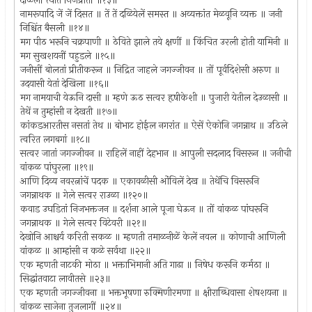
दळिलीं त्यांत निजप्रीतीं ॥१३॥
नामरूपादि जें जें दिसत ॥ तें तें दळियेलें समस्त ॥ अव्यक्तांत मेळवूनि व्यक्त ॥ जनी
निश्चिंत बैसली ॥१४॥
मग पीठ भरूनि चक्रपाणी ॥ ठेविते झाले तये क्षणीं ॥ किंचित उरली होती यामिनी ॥
मग सुखशयनीं पहुडले ॥१५॥
जनीसीं बोलतां प्रीतीकरून ॥ निद्रित जाहले जगज्जीवन ॥ तों पूर्वदिशेसी अरुण ॥
उदयासी येतां देखिला ॥१६॥
मग नामयाची येऊनि दासी ॥ म्हणे ऊठ सत्वर हृषीकेशी ॥ पुजारी येतील देउळासी ॥
तेथें न तुम्हांसी न देखती ॥१७॥
कांकडआरतीस नसतां तेथ ॥ बोभाट होईल नगरांत ॥ ऐसें ऐकोनि जगन्नाथ ॥ उठिले
त्वरित लगबगां ॥१८॥
सत्वर जातां जगज्जीवन ॥ राहिलें नाहीं देहभान ॥ आपुली सदलाद विसरून ॥ जनीची
वांकळ पांघुरला ॥१९॥
आणि दिव्य नवरत्नांचें पदक ॥ एकावळीसी ओंविलें देख ॥ तेथेंचि विसरूनि
जगन्नाथक ॥ गेले सत्वर राउळा ॥१२०॥
कवाड उघडितां निजभक्तजन ॥ दर्शना आले पूजा घेऊन ॥ तों वांकळ पांघरूनि
जगन्नाथक ॥ गेले सत्वर विटेवरी ॥२१॥
देखोनि आश्चर्य करिती सकळ ॥ म्हणती तमाळनीळें केलें नवल ॥ कोणाची आणिली
वांकळ ॥ आम्हांसी न कळे सर्वथा ॥२२॥
एक म्हणती नाटकी मोठा ॥ भक्ताभिमानी अति गाढा ॥ निषेध करूनि कर्मठा ॥
सिद्धांतवाटा लावीतसे ॥२३॥
एक म्हणती जगज्जीवना ॥ भक्तभूषणा रुक्मिणीरमणा ॥ क्षीराब्धिवासा शेषशयना ॥
वांकळ साजेना तुजलागीं ॥२४॥