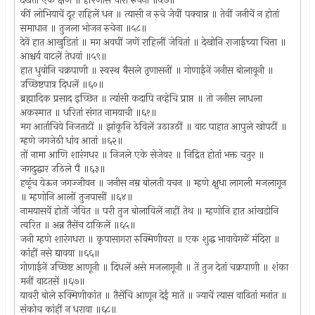
देखतां एक क्षण ॥ हरिणीस चारा रुचेना ॥५७॥
कीं लोभियाचें दूर राहिलें धन ॥ त्यासी न रुचे जेवीं पक्वान्न ॥ तेवीं जनीचें न होतां
समाधान ॥ तुजला भोजन रुचेना ॥५८॥
देवें हात आखुडितां ॥ मग अवघीं जणें राहिलीं जेवितां ॥ देखोनि राजाईच्या चित्ता ॥
आश्चर्य वाटलें तेधवां ॥५९॥
हात धुवोनि चक्रपाणी ॥ स्वस्थ बैसले तृणासनीं ॥ गोणाईनें जनीस बोलावूनी ॥
उच्छिष्टपात्र दिधलें ॥६०॥
ब्रह्मादिक प्रसाद इच्छित ॥ त्यांसी कदापि नव्हेचि प्राप्त ॥ तो जनीस लाधला
अकस्मात ॥ धरितां संगत नामयाची ॥६१॥
मग आर्ताचिये निजताटीं ॥ झांकूनि ठेविलें उठाउठीं ॥ वाट पाहात आपुले खोपटीं ॥
म्हणे जगजेठी धांव आतां ॥६२॥
तों नामा आणि शारंगधर ॥ निजले एके सेजेवर ॥ निद्रित होतां भक्त चतुर ॥
जगदुद्धार उठिले पै ॥६३॥
हळूंच येऊन जगज्जीवन ॥ जनीस नम्र बोलती वचन ॥ म्हणे क्षुधा लागली मजलागून
॥ म्हणोनि आलों तुजपासीं ॥६४॥
नामयासवें होतों जेवित ॥ परी तुज बोलाविलें नाहीं तेथ ॥ म्हणोनि हात आंखडोनि
त्वरित ॥ अन्न तैसेंच टाकिलें ॥६५॥
जनी म्हणे शारंगधरा ॥ कृपासागरा रुक्मिणीवरा ॥ एक शुद्ध भावावेगळें मंदिरा ॥
कांहीं नसे द्यावया ॥६६॥
गोणाईनें उच्छिष्ट आणूनी ॥ दिधलें असे मजलागूनी ॥ तें तुज देतां चक्रपाणी ॥ शंका
मनीं वाटतसें ॥६७॥
यावरी बोले रुक्मिणीकांत ॥ तैसेंचि आणून देईं मातें ॥ ज्याचें त्यास वाढितां मनांत ॥
संकोच कांहीं न धरावा ॥६८॥