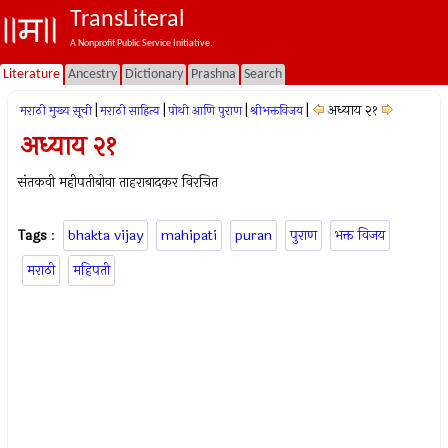
TransLiteral
A Nonprofit Public Service Initiative.
Literature
Ancestry
Dictionary
Prashna
Search
|
|
|
|
अध्याय २१
मराठी मुख्य सूची
मराठी साहित्य
पोथी आणि पुराण
श्रीभक्तविजय
अध्याय २१
संतकवी महीपतीबोवा ताहराबादकर विरचित
Tags
:
bhakta vijay
mahipati
puran
पुराण
भक्त विजय
मराठी
महिपती