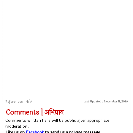
References : N/A
Last Updated :
November 11, 2016
Comments | अभिप्राय
Comments written here will be public after appropriate
moderation.
Like us on
Facebook
to send us a private message.