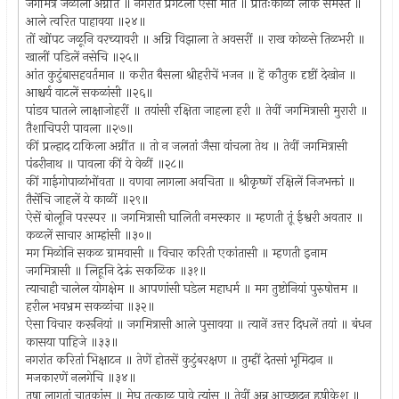
जगमित्र जळाला अग्नींत ॥ नगरांत प्रगटली ऐसी मात ॥ प्रातःकाळीं लोक समस्त ॥
आले त्वरित पाहावया ॥२४॥
तों खोंपट जळूनि वरच्यावरी ॥ अग्नि विझाला ते अवसरीं ॥ राख कोळसे तिळभरी ॥
खालीं पडिलें नसेचि ॥२५॥
आंत कुटुंबासहवर्तमान ॥ करीत बैसला श्रीहरीचें भजन ॥ हें कौतुक दृष्टीं देखोन ॥
आश्चर्य वाटलें सकळांसी ॥२६॥
पांडव घातले लाक्षाजोहरीं ॥ तयांसी रक्षिता जाहला हरी ॥ तेवीं जगमित्रासी मुरारी ॥
तैशाचिपरी पावला ॥२७॥
कीं प्रल्हाद टाकिला अग्नींत ॥ तो न जलतां जैसा वांचला तेथ ॥ तेवीं जगमित्रासी
पंढरीनाथ ॥ पावला कीं ये वेळीं ॥२८॥
कीं गाईगोपाळांभोंवता ॥ वणवा लागला अवचिता ॥ श्रीकृष्णें रक्षिलें निजभक्तां ॥
तैसेंचि जाहलें ये काळीं ॥२९॥
ऐसें बोलूनि परस्पर ॥ जगमित्रासी घालिती नमस्कार ॥ म्हणती तूं ईश्वरी अवतार ॥
कळलें साचार आम्हांसी ॥३०॥
मग मिळोनि सकळ ग्रामवासी ॥ विचार करिती एकांतासी ॥ म्हणती इनाम
जगमित्रासी ॥ लिहूनि देऊं सकळिक ॥३१॥
त्याचाही चालेल योगक्षेम ॥ आपणांसी घडेल महाधर्म ॥ मग तुष्टोनियां पुरुषोत्तम ॥
हरील भवभ्रम सकळांचा ॥३२॥
ऐसा विचार करूनियां ॥ जगमित्रासी आले पुसावया ॥ त्यानें उत्तर दिधलें तयां ॥ बंधन
कासया पाहिजे ॥३३॥
नगरांत करितां भिक्षाटन ॥ तेणें होतसें कुटुंबरक्षण ॥ तुम्हीं देतसां भूमिदान ॥
मजकारणें नलगेचि ॥३४॥
तृषा लागतां चातकांस ॥ मेघ तत्काळ पावे त्यांस ॥ तेवीं अन्न आच्छादन हृषीकेश ॥