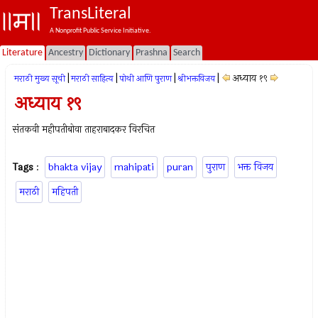
TransLiteral
A Nonprofit Public Service Initiative.
Literature
Ancestry
Dictionary
Prashna
Search
|
|
|
|
अध्याय १९
मराठी मुख्य सूची
मराठी साहित्य
पोथी आणि पुराण
श्रीभक्तविजय
अध्याय १९
संतकवी महीपतीबोवा ताहराबादकर विरचित
Tags
:
bhakta vijay
mahipati
puran
पुराण
भक्त विजय
मराठी
महिपती