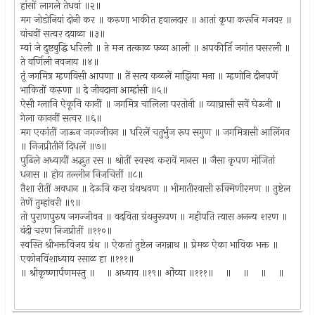
हांसों लागले तेधवां ॥२॥
मग जोडोनियां दोनी कर ॥ करुणा भाकीत हवालदार ॥ आतां कृपा करूनि मजवर ॥
वांचवीं सत्वर दयाळा ॥३॥
म्यां जे दुष्टबुद्धि धरिली ॥ ते मज तत्काळ फळा आली ॥ अपकीर्ति जगांत पसरली ॥
ते वर्णिली नवजाय ॥४॥
तूं जगमित्र म्हणविसी आपणा ॥ तें सत्य कळलें माझिया मना ॥ म्हणोनि दीनपणें
भाकितों करुणा ॥ दे जीवदाना आम्हांसी ॥५॥
ऐसी ग्लानि ऐकूनि कानीं ॥ जगमित्र चालिला परतोनी ॥ व्याघ्रासी सवें घेऊनी ॥
गेला काननीं सत्वर ॥६॥
मग एकांतीं जाऊन जगज्जीवन ॥ धरिलें चतुर्भुज रूप सगुण ॥ जगमित्रासी आलिंगन
॥ निजप्रीतीनें दिधलें ॥७॥
पुढिले अध्यायीं अद्भुत रस ॥ श्रोतीं स्वस्थ करावें मानस ॥ जैसा कृपण मोजितां
धनास ॥ होय तल्लीन निजचित्तीं ॥८॥
तैशा रीतीं अवधान ॥ देऊनि करा ग्रंथश्रवण ॥ भीमातीरवासी रुक्मिणीरमण ॥ तुष्टेल
तेणें तुम्हांवरी ॥९॥
तो पुराणपुरुष जगज्जीवन ॥ वदविता ग्रंथनुरूपण ॥ महीपति त्यास अनन्य शरण ॥
वंदी चरण निजप्रीतीं ॥११०॥
स्वस्ति श्रीभक्तविजय ग्रंथ ॥ ऐकतां तुष्टेल जगन्नाथ ॥ प्रेमळ ऐका भाविक भक्त ॥
एकोनविंशाध्याय रसाळ हा ॥१११॥
॥ श्रीकृष्णार्पणमस्तु ॥ ॥ अध्याय ॥१९॥ ओंव्या ॥१११॥ ॥ ॥ ॥ ॥