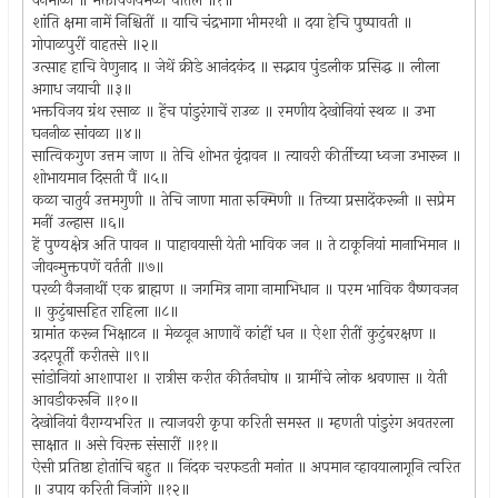
वनमाळी ॥ भक्तविजयमेळीं पातले ॥१॥
शांति क्षमा नामें निश्चितीं ॥ याचि चंद्रभागा भीमरथी ॥ दया हेचि पुष्पावती ॥
गोपाळपुरीं वाहतसे ॥२॥
उत्साह हाचि वेणुनाद ॥ जेथें क्रीडे आनंदकंद ॥ सद्भाव पुंडलीक प्रसिद्ध ॥ लीला
अगाध जयाची ॥३॥
भक्तविजय ग्रंथ रसाळ ॥ हेंच पांडुरंगाचें राउळ ॥ रमणीय देखोनियां स्थळ ॥ उभा
घननीळ सांवळा ॥४॥
सात्विकगुण उत्तम जाण ॥ तेचि शोभत वृंदावन ॥ त्यावरी कीर्तीच्या ध्वजा उभारून ॥
शोभायमान दिसती पैं ॥५॥
कळा चातुर्य उत्तमगुणी ॥ तेचि जाणा माता रुक्मिणी ॥ तिच्या प्रसादेंकरूनी ॥ सप्रेम
मनीं उल्हास ॥६॥
हें पुण्यक्षेत्र अति पावन ॥ पाहावयासी येती भाविक जन ॥ ते टाकूनियां मानाभिमान ॥
जीवन्मुक्तपणें वर्तती ॥७॥
परळी वैजनाथीं एक ब्राह्मण ॥ जगमित्र नागा नामाभिधान ॥ परम भाविक वैष्णवजन
॥ कुटुंबासहित राहिला ॥८॥
ग्रामांत करून भिक्षाटन ॥ मेळवून आणावें कांहीं धन ॥ ऐशा रीतीं कुटुंबरक्षण ॥
उदरपूर्ती करीतसे ॥९॥
सांडोनियां आशापाश ॥ रात्रीस करीत कीर्तनघोष ॥ ग्रामींचे लोक श्रवणास ॥ येती
आवडीकरूनि ॥१०॥
देखोनियां वैराग्यभरित ॥ त्याजवरी कृपा करिती समस्त ॥ म्हणती पांडुरंग अवतरला
साक्षात ॥ असे विरक्त संसारीं ॥११॥
ऐसी प्रतिष्ठा होतांचि बहुत ॥ निंदक चरफडती मनांत ॥ अपमान व्हावयालागूनि त्वरित
॥ उपाय करिती निजांगे ॥१२॥