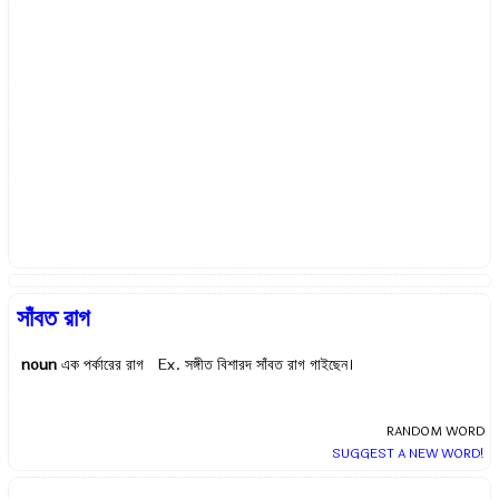
সাঁবত রাগ
noun
এক পর্কারের রাগ Ex.
সঙ্গীত বিশারদ সাঁবত রাগ গাইছেন।
RANDOM WORD
SUGGEST A NEW WORD!