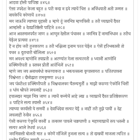
आडवा होसी पापिष्ठा ॥४६॥
ऐसा उपदेश केला बहुत ॥ परी कदा न द्रवे त्याचें चित्त ॥ अविंधयाती अती उन्मत्त ॥
नायकेचि कोणाचें ॥४७॥
मग जाऊनि त्याच्या गृहासी ॥ म्हणे तूं जगमित्र म्हणविसी ॥ तरी व्याघ्राचें दैवत
आम्हांसी ॥ देवप्रतिष्ठेसी पाहिजे ॥४८॥
आज अस्तमानपर्यंत जाण ॥ आणून देसील पंचानन ॥ जगमित्र हें नामाभिधान ॥ तरीच
येईल प्रत्यया ॥४९॥
हें न होय जरी तुजकारण ॥ तरी भक्षिला इनाम परत घेईन ॥ ऐसें हरिभक्तासी तो
वचन ॥ दुराचारी बोलिला ॥५०॥
मग अवश्य म्हणोनि तयाप्रती ॥ अरण्यांत गेला सत्वरगती ॥ ध्यानीं आणोनि
रुक्मिणीपती ॥ स्तवन प्रीतीं आरंभिलें ॥५१॥
म्हणे जय जय अनाथबंधो करुणाकरा ॥ भक्तवत्सला कृपासागरा ॥ पतितपावना
विश्वंभरा । दीनोद्धारा रामकृष्णा ॥५२॥
जय पंढरीशा रुक्मिणीपती ॥ विश्वचालका चैतन्यमूर्ती ॥ माझी करुणा ऐकोनि चित्तीं
॥ धांव श्रीपते लवलाहें ॥५३॥
हवालदार माझा मित्र जाण ॥ त्याचें कन्येचें आहे लग्न ॥ व्याघ्राचें दैवत प्रतिष्ठेकारण
॥ पाहिजे सत्य तयासी ॥५४॥
त्याच्या कार्यासी ये समयीं ॥ देवाधिदेवा सत्वर येईं ॥ नाहीं तरी तुझे पायीं ॥ देह
लवलाहीं ठेवीन ॥५५॥
ऐसी करुणा ऐकूनि कानीं ॥ तत्काळ पावले चक्रपाणी ॥ महाव्याघ्राचें रूप धरूनी ॥
सत्वर आले तेधवां ॥५६॥
जगमित्रासी बोलती मात ॥ कोणें गांजिलें तुजला सत्य ॥ तो दाखवीं माजला त्वरित ॥