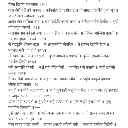
कैसा दिसतो मज सांगा ॥९१॥
नाना तीर्थें व्रतें तपें अवघड ॥ करितांही देव दृष्टीआड ॥ तो साक्षात देखोनि तुम्ही मूढ ॥
कपाटें आड लावितां ॥९२॥
अष्टांग योग साधितां जाण ॥ प्राप्त नव्हेचि ज्याचे चरण ॥ तें दैवत दृष्टीस देखोन ॥ तुम्ही
कां लपून बैसलां ॥९३॥
नानायोग याग करितां ऋषी ॥ लवकरी प्राप्त नव्हे तयांसी ॥ तें दैवत आलिया गृहासी ॥
भय कां तुम्हांसी वाटतें ॥९४॥
जें चंद्राहूनि शीतळ बहुत ॥ जें अमृतासीही जीववित ॥ तें दृष्टीस देखोनि दैवत ॥
भयभीत मनीं कां होतां ॥९५॥
तों व्याघ्र गर्जोनि ते अवसरीं ॥ पुच्छ आपटी धरणीवरी ॥ दुर्जनें ऐकतांचि अंतरीं ॥
भयभीत होतसे ॥९६॥
बळें उसळोनि वेगेंसीं ॥ भक्षूं पाहे निंदकांसीं ॥ जगमित्र धरी तयासी ॥ जेवीं दरवेसी
वानरा ॥९७॥
तैशाच रीतीं जगज्जीवन ॥ जाहला असे भक्ताआधीन ॥ नाठवूनि आपुलें देवपण ॥
लीला दावी जनांत ॥९८॥
मागुती उजळोनि उल्लळ घेत ॥ म्हणे दुर्जनासी भक्षूं दे त्वरित ॥ हवालदार रडे सदनांत
॥ लेंकुरांसमवेत ते समयीं ॥९९॥
कांता म्हणे तयाप्रती ॥ तूं बाहेर जाईं सत्वरगती ॥ मुलें लेंकुरें तुजसंगतीं ॥ मृत्यु
पावतील दिसताहें ॥१००॥
तुझें सहज म्हातारपण ॥ असे अखेर एकदां जाण ॥ तरी आतां सत्वर बाहेर होऊन ॥
वांचों दे प्राण आमुचे ॥१॥
ऐसा संवाद पडतां कानीं ॥ सकळ आश्चर्य करिती मनीं ॥ परस्परें टाळीया पिटोनी ॥