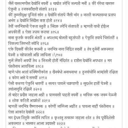
जैसें वासरमणीस देखोनि नयनीं ॥ खद्योत उगेचि जल्पती मनीं ॥ कीं गंगेचा खळाळ
ऐकूनी ॥ रजकसौदणी संतापे ॥१३॥
कीं तुळसीवृक्ष पूजितां सांग ॥ देखोनि संतापे जैसी भांग ॥ नातरी कल्पतरूचा प्रताप
अभंग ॥ देखोनि सिंदीस कष्ट होती ॥१४॥
तेवीं जगमित्राची ऐकता स्तुती ॥ निंदक उगेचि संतापती ॥ म्हणती याची होईल
अपकीर्ती ॥ ऐसा उपाय करावा ॥१५॥
नाना कुतर्क करूनि अंतरीं ॥ अपशब्द बोलती बहुतांपरी ॥ ऐकूनि तयाचे चित्तांतरीं ॥
विकल्प तिळभरी नयेचि ॥१६॥
एके दिवसीं कीर्तन करूनी ॥ जगमित्र नागा निद्रित सदनीं ॥ तंव दुर्जनीं अकस्मात
येउनी ॥ खोपटासी अग्नि लाविला ।\१७॥
मुलें लेंकरें अवघीं तेथ ॥ निजली होतीं मंदिरांत ॥ दृष्टीस देखोनि अपधात ॥ मग
पंढरीनाथ आठविला ॥१८॥
म्हणे धांव आतां रुक्मिणीकांता ॥ दीनबंधो अनाथनाथा ॥ तुजवांचोनि आम्हांसी रक्षिता
॥ कोण असे ये समयीं ॥१९॥
ऐसी करुणा ऐकूनि श्रवणीं ॥ सत्वर पावले चक्रपाणी ॥ सुदर्शन हातीं घेउनी ॥
तयांलागूनि रक्षिलें ॥२०॥
तो बाहेर प्रदीप्त जाहला अग्नी ॥ ग्रामवासी पाहती नयनीं ॥ भाविक भक्त जवळ येऊनी
॥ शोक करिती आक्रोशें ॥२१॥
म्हणती जगमित्र वैष्णवभक्त ॥ कोणीं जाळिला अग्नींत ॥ पावला नाहीं पंढरीनाथ ॥
ऐसा आकांत देखोनी ॥२२॥
मग इंधन तितुकें जळोनि त्वरित ॥ कृशानु तत्काळ जाहला शांत ॥ तंव पूर्वदिशेसी
अकस्मात ॥ भास्कर आला उदयासी ॥२३॥