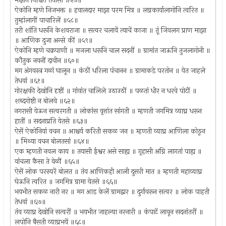
भक्षीन निश्चित तयासी ॥५७॥
ऐकोनि म्हणे निजभक्त ॥ हवालदार माझा परम मित्र ॥ लग्नकार्यालागोनि त्वरित ॥
तुम्हांलागीं पाचारिलें ॥५८॥
तरी शांति धरूनि केशवराजा ॥ सत्वर चलावें त्याचें काजा ॥ तूं जिवलग प्राण माझा
॥ आणिक दुजा अन्से कीं ॥५९॥
ऐकोनि म्हणे चक्रपाणी ॥ मजला धरूनि चाल सदनीं ॥ ग्रामांत जाऊनि तुजलागोनी ॥
कौतुक नयनीं दावीन ॥६०॥
मग अंगवस्त्र गळां घालून ॥ कंठीं धरिला पंचानन ॥ ग्रामाकडे परतोन ॥ येत जाहले
तेधवां ॥६१॥
गोरक्षकी देखोनि दृष्टीं ॥ गांवांत चालिले उठाउठीं ॥ पळतां धीर न धरवे पोटीं ॥
शब्दगोष्टी न बोलवे ॥६२॥
नगरासी येऊन सत्वरगती ॥ लोकांस वृत्तांत सांगती ॥ म्हणती जगमित्र व्याघ्र धरून
हातीं ॥ सदनाप्रति येतसे ॥६३॥
ऐसें ऐकोनियां वचन ॥ आश्चर्य करिती सकळ जन ॥ म्हणती व्याघ्र आणिला कोठून
॥ मिथ्या वचन बोलतसां ॥६४॥
एक म्हणती नवल काय ॥ तयासी ईश्वर असे साह्य ॥ गृहासी अग्नि लागतां पाह्य ॥
वांचला कैसा ते वेळीं ॥६५॥
ऐसें लोक परस्परें बोलत ॥ तंव आणिकही आली दुसरी मात ॥ म्हणती महाव्याघ्र
घेऊनि त्वरित ॥ जगमित्र ग्रामा येतसे ॥६६॥
भयभीत सकळ नारी नर ॥ मग आड केलें ग्रामद्वार ॥ दुर्गावरून सत्वर ॥ लोक पाहती
तेधवां ॥६७॥
तंव व्याघ्र देखोनि सत्वरीं ॥ भयभीत जाहल्या नरनारी ॥ कंपाटें लावून सदनांतरीं ॥
लपोनि बैसती व्याघ्रभयें ॥६८॥