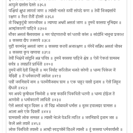
आपुले दासांस देतसे ॥३५॥
पक्षियां क्षुधा लागतां जाण ॥ त्यांसी भलते ठायीं सांपडे कण ॥ तेवीं निजदासांचें
रक्षण ॥ तैशा रीतीं होतसे ॥३६॥
तो विश्वकुटुंबी जगज्जीवन ॥ त्याच्या अश्रयें असतां जाण ॥ तुमचें कासया भूमिदान ॥
आम्हांकारणें पाहिजे ॥३७॥
नौका असतां बैसावयास ॥ मग पोहणाराची कां धरावी कांस ॥ सांडोनि भानूचा प्रकाश
॥ कासया दीप उजळावे ॥३८॥
गृहीं कामधेनु असतां जाण ॥ कासया करावें अजारक्षण ॥ गंगेचें सन्निध असतां जीवन
॥ कासया कूप खणावा ॥३९॥
तेवीं भिक्षेचें सांडूनि अन्न पवित्र ॥ तुमचें कासया पाहिजे क्षेत्र ॥ ऐसें ऐकतां ग्रामस्थ
सर्वत्र ॥ तयाप्रति प्रार्थिती ॥४०॥
तुमचें नांवें देतों लिहूनी ॥ मग निर्वाह करितील भलते कोणी ॥ धान्य पिकेल जें
मेदिनीं ॥ तें धर्मकारणीं लागेल ॥४१॥
पत्रीं जगमित्राचें नाम ॥ परळीवैजनाथ ग्राम ॥ एक चाहूर यासी इनाम ॥ ऐसें लिहून
दीधलें ॥४२॥
मग अवघे कृषीवल मिळोनी ॥ कष्ट करूनि पिकविती धरणी ॥ धान्य होईल तें
आणोनी ॥ धर्माकारणें लाविती ॥४३॥
ऐसें असतां बहुत दिवस ॥ तों विघ्न ओढावलें धर्मास ॥ नूतन हवालदार ग्रामास ॥
आला असे एके दिवसीं ॥४४॥
ग्रामवासी लोक समस्त ॥ त्यासी भेटले येऊनि त्वरित ॥ जगमित्राचें इनाम जप्त ॥
केलें असे तयानें ॥४५॥
लोक विनविती तयासी ॥ आम्ही स्वइच्छेनें दिधलें त्यासी ॥ तूं कासया धर्मकार्यासी ॥