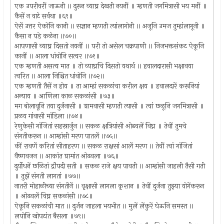
एक उपरीवरीं जाऊनी ॥ दुरून व्याघ्र देखती नयनीं ॥ म्हणती जगमित्रासी भय मनीं ॥
कैसें न वाटे सर्वथा ॥६९॥
ऐसें उत्तर ऐकोनि कानी ॥ सज्ञान म्हणती त्यांलागोनी ॥ अजूनि उमज तुम्हांलागूनी ॥
कैसा न पडे कळेना ॥७०॥
आपणासी व्याघ्र दिसतो नयनीं ॥ परी तो असेल चक्रपाणी ॥ निजभक्तसंकट ऐकूनि
कानीं ॥ आला धांवोनि सत्वर ॥७१॥
एक म्हणती असत्य मात ॥ तो व्याघ्रचि दिसतो यथार्थ ॥ हवालदारासी भक्षावया
त्वरित ॥ आला निश्चित धांवोनि ॥७२॥
एक म्हणती तैसें न होय ॥ ता आम्हां सकळांचा करील क्षय ॥ हवालदारें करूनियां
अन्याय ॥ आणिला काळ सकळांसी ॥७३॥
मग बोलावूनि तया दुर्जनासी ॥ ग्रामवासी म्हणती त्यासी ॥ त्वां छळूनि जगमित्रासी ॥
प्रळय गांवासी मांडिला ॥७४॥
रेणुकेसी गांजितां सहस्रार्जुन ॥ सकळ क्षत्रियांसी ओढवलें विघ्न ॥ तेवीं तुमचे
संगतीकरून ॥ आम्हांसी मरण पातलें ॥७५॥
कीं रावणें करितां सीताहरण ॥ सकळ राक्षसां आलें मरण ॥ तेवीं त्वां गांजितां
वैष्णवजन ॥ आकांत ग्रामांत ओढवला ॥७६॥
दुर्योधनें छळितां द्रौपदी सती ॥ सकळ राजे क्षय पावती ॥ आम्हांसी जाहली तैसी गती
॥ तुझें संगती लागतां ॥७७॥
नातरी मोहाळीच्या संगतीनें ॥ वृक्षासी लागला कृशान ॥ तेवीं दुर्जना तुझ्या योगेंकरून
॥ ओढवलें विघ्न सकळांसी ॥७८॥
ऐकूनि सकळांची मात ॥ दुर्जन जाहला भयभीत ॥ मुलें लेंकुरें घेऊनि समस्त ॥
लपोनि खोपटांत बैसला ॥७९॥