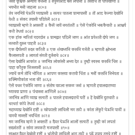
जैसा वृश्चिक अन्याय करूनी ॥ ढेपुळाआड बैसे लपोनी ॥ तैसाचि तो पापखाणी ॥
भयभीत मनी जाहला ॥८०॥
तंव जगमित्रें घेऊनि व्याघ्रासी ॥ सत्वर पातला ग्रामापासीं ॥ तों आड केल्या देखोनि
वेशी ॥ संकट तयासी पडियेलें ॥८१॥
व्याघ्रासी म्हणे ते अवसरीं ॥ कैसें जावें नगरांतरीं ॥ ऐसें ऐकोनि भक्तकैवारी ॥ आश्चर्य
करी तेधवां ॥८२॥
एक हांक मारितां गडगडोन ॥ ग्रामद्वार पडिलें जाण ॥ आंत प्रवेशती दोघे जण ॥
नरनारी दुरून पाहती ॥८३॥
एक दीर्घस्वरें रुदन करिती ॥ एक शंखध्वनि करूनि गर्जती ॥ म्हणती क्षोभला
कैलासपती ॥ लागतां संगती दुर्जनाचे ॥८४॥
ऐसा देखोनि आकांत ॥ जगमित्र लोकांसी अभय देत ॥ तुम्ही स्वस्थ करूनि चित्त ॥
पाहा कौतुक निजनयनीं ॥८५॥
ज्याचें कर्म तोचि भोगिता ॥ आपण कासया करावी चिंता ॥ मनीं करूनि निर्भयता ॥
रुक्मिणीकांता भजा कीं ॥८६॥
ऐसें वचन ऐकोनि जाणा ॥ संतोष वाटला सकळ जनां ॥ म्हणती हवालदाराच्या
घ्यावया प्राणा ॥ पंचानना आणिलें ॥८७॥
जगमित्र आणि व्याघ्र सत्वरीं ॥ पातले हवालदाराचें घरीं ॥ हें देखोनि दुराचारी ॥
थरथरां कांपे तेधवां ॥८८॥
महाव्याघ्र देखोनि दृष्टीं ॥ खोपटासी लाविली मग ताटी ॥ कांता लेंकुरें घेऊनि पाठीं ॥
वागवी मानसीं भयचिंता ॥८९॥
मग जगमित्र म्हणे ते अवसरीं ॥ दैवत घेऊनि आलों सत्वरीं ॥ तुम्ही कां लपतां
सदनांतरीं ॥ सांगा लवकरी मजपासीं ॥९०॥
साक्षात दैवत देखोनी दृष्टीं ॥ भ्रांतीची लाविली आड ताटी ॥ पुढें उपाय तुमचे दृष्टीं ॥