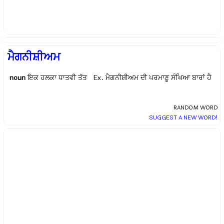
ਮੈਗਨੀਸ਼ੀਅਮ
noun
ਇਕ ਹਲਕਾ ਧਾਤਵੀ ਤੱਤ Ex.
ਮੈਗਨੀਸ਼ੀਅਮ ਦੀ ਪਰਮਾਣੂ ਸੰਖਿਆ ਬਾਰਾਂ ਹੈ
RANDOM WORD
SUGGEST A NEW WORD!