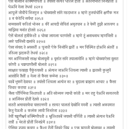
ऐसें बोलोनि रुक्मिणीपती ॥ तयासी सत्वर धरिलें हातीं ॥ अंतरगाभारां निजप्रीतीं ॥
घेऊनि गेला तेधवां ॥२४॥
आपुलें जीवींचें निजगुज ॥ चोख्यासी सांगे गरुडध्वज ॥ म्हणे तुजवांचोनि क्षणैक मज
॥ न कंठेचि सर्वथा ॥२५॥
नामयासवें करितां भोजन ॥ कीं आवडी सेवितां अमृतपान ॥ ते वेळीं तुझी आठवण ॥
माझिया मनांत होतसे ॥२६॥
ऐसें बोलतां हृषीकेशी ॥ चोखा लागला चरणांसी ॥ म्हणे तूं अनाथनाथ म्हणविसी ॥
लळे पाळिसी दासांचे ॥२७॥
ऐसा संवाद ते अवसरीं ॥ पूजारी ऐके निजोनि द्वारीं ॥ मग विस्मित होऊनि अंतरीं ॥
उठिला झडकरी तेधवां ॥२८॥
मग आणिकासी साक्ष बोलावूनी ॥ वृत्तांत सांगे तयालागोनि ॥ म्हणे चोख्याऐसा दुसरा
कोणी ॥ चक्रपाणीसीं बोलतो ॥२९॥
साक्षात परब्रह्म वैकुंठवासी ॥ अंत्यज जाऊनि शिवला त्यासी ॥ द्वारासी कुलुपें
आसोनि तैसीं ॥ गेला तो कैसा कळेना ॥३०॥
वस्त्रें भूषणें देवावर ॥ तयांसी शिवला अत्यंज नर ॥ बुडाला ब्राह्मण आचार ॥ कैसा
विचार करावा ॥३१॥
जैसा पौर्णिमेचा निशापती ॥ अति सोज्वळ त्याची कांती ॥ मग राहु येऊनि सत्वरगती
॥ आलिंगन प्रीतीं देतसे ॥३२॥
नातरी अमावास्येचा वासरमणी ॥ सत्वर चालतां देखोनि गगनीं ॥ त्यासी अकस्मात
केतु येऊनी ॥ कलंक लावी निजतेजा ॥३३॥
तेवीं षड्गुणैश्वर्य रुक्मिणीपती ॥ श्रुतिशास्त्रें जयासी वर्णिती ॥ त्यासी अंत्यज येऊनि
रात्रीं ॥ भेटतो प्रीतीं निजप्रेमें ॥३४॥
ऐसिया उपाय कवण ॥ कैशा रीतीं निवारे विघ्न ॥ एक म्हणती बोलावून ॥ तयासी