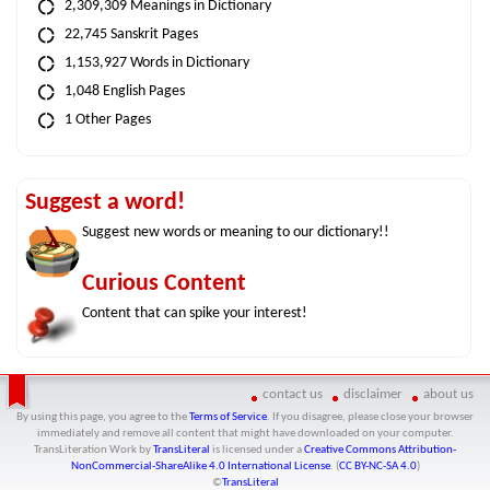
2,309,309 Meanings in Dictionary
22,745 Sanskrit Pages
1,153,927 Words in Dictionary
1,048 English Pages
1 Other Pages
Suggest a word!
Suggest new words or meaning to our dictionary!!
Curious Content
Content that can spike your interest!
contact us
disclaimer
about us
By using this page, you agree to the
Terms of Service
. If you disagree, please close your browser
immediately and remove all content that might have downloaded on your computer.
TransLiteration Work
by
TransLiteral
is licensed under a
Creative Commons Attribution-
NonCommercial-ShareAlike 4.0 International License
. (
CC BY-NC-SA 4.0
)
©
TransLiteral