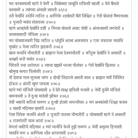
मग कावळ्यासी म्हणे ते वेळीं ॥ निंबोळ्या चाखूनि टाकिसी खालीं ॥ येथें बैसले
वनमाळी ॥ त्यांच्या अंगासी लागती ॥६९॥
तरी येथोनि उठोनि त्वरित ॥ आणिके शाखेवरी बैसें निश्चित ॥ ऐसें बोलतां वैष्णवभक्त
॥ पूजारी मनांत संतापला ॥७०॥
म्हणे आम्हांसी देखोनि दृष्टीं ॥ मिथ्या बोलतो अवाट गोष्टी ॥ अंत्यजासवें जगजेठी ॥
कासयासाठीं जेविला ॥७१॥
मग चोख्याजवळी विप्र त्वरित ॥ धांवूनि आला अकस्मात ॥ एक चफराक मारूनि
मुखांत ॥ गेला त्वरित झडकरी ॥७२॥
स्नान करूनि भीमातीरीं ॥ ब्राह्मण गेला देउळाभीतरीं ॥ कौतुक देखोनि ते अवसरीं ॥
आश्चर्य करी मनांत ॥७३॥
विटेवरी उभा शारंगधर ॥ त्याचा दह्यानें भरला पीतांबर ॥ ऐसें देखोनि द्विजवर ॥
श्रीमुख सत्वर विलोकी ॥७४॥
तों देवाचा गाल सुजला जाण ॥ दोन्ही निडारले असती नयन ॥ ब्राह्मन मनीं विस्मित
होऊन ॥ अंतरीं खूण पावला ॥७५॥
म्हणे म्यां गांजिलें चोख्यासी ॥ ते देवें साक्ष दाविली मजसी ॥ जेवीं दुर्जनें गांजितां
बाळकासी ॥ तें दुःख मातेसी झोंबत ॥७६॥
तेवीं भक्तांचें करितां छळण ॥ दुःखी होतसे जगज्जीवन ॥ मग अभक्तांसी शिक्षा करून
॥ वाढवी महिमान दासांचें ॥७७॥
ऐसा विवेक करूनि अंतरीं ॥ पूजारी पातला भीमातीरीं ॥ चोख्यासी म्हणे ते अवसरीं
॥ राउळांतरीं चाल आतां ॥७८॥
नेणतां भक्तींचें महिमान ॥ म्यां व्यर्थचि केलें तुझें छळण ॥ जेवीं अमूल्य हिर्‍यासी
मारूनि घण ॥ आणिला शीन आपणासी ॥७९॥