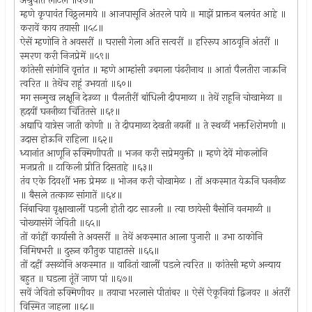
अश्रुपात लोटले ॥५७॥
म्हणे कृपावंत विठ्ठलमाये ॥ आजपासूनि अंतरले पाये ॥ माझें प्राक्तन बलवंत आहे ॥
करावें काय तयासी ॥५८॥
ऐसें म्हणोनि ते अवसरीं ॥ घरासी गेला अति सत्वरीं ॥ हरिरूप आठवूनि अंतरीं ॥
स्मरण करी निजप्रेमें ॥५९॥
कांतेसी सांगोनि वृत्तांत ॥ म्हणे आम्हांसी उबगला पंढरीनाथ ॥ आतां पैलतीरा जाऊनि
त्वरित ॥ तेथेंच राहूं उभयतां ॥६०॥
मग सन्मुख लक्षूनि देउळा ॥ पैलतीरीं बांधिली दीपमाळा ॥ तेथें राहूनि चोखामेळा ॥
हृदयीं घननीळा चिंतितसे ॥६१॥
अद्यापि यात्रेस जाती कोणी ॥ ते दीपमाळा देखती नयनीं ॥ ते स्थळीं भक्तशिरोमणी ॥
उदास होऊनि राहिला ॥६२॥
ध्यानांत आणूनि रुक्मिणीपती ॥ भजन करी सप्रेमयुक्ती ॥ म्हणे देवें मोकलोनि
मजप्रती ॥ टाकिली प्रीति दिसताहे ॥६३॥
तंव एके दिवशीं भक्त प्रेमळ ॥ भोजन करी चोखामेळ । तों अकस्मात येऊनि घननीळ
॥ बैसले तत्काळ सांगातें ॥६४॥
निंबाचिया वृक्षाखालीं पडली होती दाट साउली ॥ त्या छायेसी बैसोनि वनमाळी ॥
चोख्यासंगें जेविती ॥६५॥
तों कांहीं कार्यासी ते अवसरीं ॥ तेथें अकस्मात आला पुजारी ॥ उभा ठाकोनि
निमिषभरी ॥ दुरून कौतुक पाहातसे ॥६६॥
तों दहीं उसळोनि अकस्मात ॥ वाढितां खालीं पडले त्वरित ॥ कांतेसी म्हणे अन्याय
बहुत ॥ घडला तूंतें जाण पां ॥६७॥
सवें जेवितो रुक्मिणीवर ॥ तयाचा भरलासे पीतांबर ॥ ऐसें ऐकूनियां द्विजवर ॥ अंतरीं
विस्मित जाहला ॥६८॥