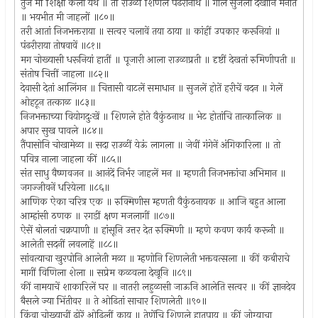
तुज मीं शिक्षा केली येथ ॥ तों राउळीं शिणले पंढरीनाथ ॥ गाल सुजला देखोनि मनांत
॥ भयभीत मी जाहलों ॥८०॥
तरी आतां निजभक्तराया ॥ सत्वर चलावें तया ठाया ॥ कांहीं उपकार करूनियां ॥
पंढरीराया तोषवावें ॥८१॥
मग चोख्यासी धरूनियां हातीं ॥ पूजारी आला राउळाप्रती ॥ दृष्टीं देखतां रुमिणीपती ॥
संतोष चित्तीं जाहला ॥८२॥
देवासी देतां आलिंगन ॥ चित्तासी वाटलें समाधान ॥ सुजलें होतें हरीचें वदन ॥ गेलें
ओहटून तत्काळ ॥८३॥
निजभक्ताच्या वियोगदुःखें ॥ शिणले होते वैकुंठनाथ ॥ भेट होतांचि तात्कालिक ॥
अपार सुख पावले ॥८४॥
तैंपासोनि चोखामेळा ॥ सदा राउळीं येऊं लागला ॥ जेवीं गंगेनें अंगिकारिला ॥ तो
पवित्र नाला जाहला कीं ॥८५॥
संत साधु वैष्णवजन ॥ आनंदें निर्भर जाहलें मन ॥ म्हणती निजभक्तांचा अभिमान ॥
जगज्जीवनें धरियेला ॥८६॥
आणिक ऐका चरित्र एक ॥ रुक्मिणीस म्हणती वैकुंठनायक ॥ आजि बहुत आला
आम्हांसी ठणक ॥ रगडीं क्षण मजलागीं ॥८७॥
ऐसें बोलतां चक्रपाणी ॥ हांसूनि उत्तर देत रुक्मिणी ॥ म्हणे कवण कार्य करूनी ॥
आलेती सदनीं लवलाहें ॥८८॥
सांवत्याचा खुरपोनि आलेती मळा ॥ म्हणोनि शिणलेती भक्तवत्सला ॥ कीं कबीराचे
मागीं विणिला शेला ॥ सप्रेम कळवला देखूनि ॥८९॥
कीं नामयाचें शाकारिलें घर ॥ नातरी लहुळासी जाऊनि आलेति सत्वर ॥ कीं ज्ञानदेव
बैसले ज्या भिंतीवर ॥ ते ओढितां साचार शिणलेती ॥९०॥
किंवा चोख्याचीं ढोरें ओढिलीं काय ॥ तेणेंचि शिणले हातपाय ॥ कीं जोग्याचा