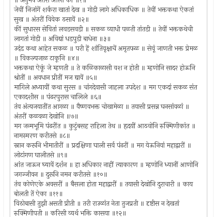
॥ अनुभव अंतरा आला कीं ॥१॥
जेवीं निजांगें शर्करा खातां देख ॥ गोडी लागे अधिकाधिक ॥ तेवीं भक्तकथा ऐकतां
सुख ॥ अंतरीं विवेक ठसावें ॥२॥
कीं सुधारस सेवितां लवडसवडी ॥ सकळ व्याधी पळती तांतडी ॥ तेवीं भक्तकथेची
लागतां गोडी ॥ अविद्यां धडपुडी बाधेना ॥३॥
उदंड कथा आहेत सकळ ॥ परी हें शांतिवृक्षाचें अमृतफळ ॥ सेवूं जाणती भक्त प्रेमळ
॥ विकल्पजाळ टाकूनि ॥४॥
भक्तकथा ऐकूं जे म्हणती ॥ ते कळिकाळासी वश न होती ॥ म्हणोनि सादर होऊनि
श्रोतीं ॥ अवधान प्रीतीं मज द्यावें ॥५॥
मागिले अध्यायीं कथा सुरस ॥ चांगदेवासी जाहला उपदेश ॥ मग एकदां सकळ संत
एकादशीस ॥ पंढरपुरास चालिले ॥६॥
तंव अंत्यजयातींत आगळा ॥ वैष्णवभक्त चोखामेळा ॥ तयासी प्रसन्न घनसांवळां ॥
अंतरीं कळवळा देखोनि ॥७॥
मग जन्मभूमि पंढरींत ॥ कुटुंबसह राहिला तेथ ॥ हृदयीं आठवोनि रुक्मिणीकांत ॥
नामस्मरण करीतसे ॥८॥
स्नान करूनि भीमातीरीं ॥ प्रदक्षिणा घाली सर्व पंढरीं ॥ मग येऊनियां महाद्वारीं ॥
लोटांगण घालीतसे ॥९॥
आंत जाऊन घ्यावें दर्शन ॥ हा अधिकार नाहीं त्याकारण ॥ म्हणोनि ध्यानीं आणोनि
जगज्जीवन ॥ दुरूनि नमन करीतसे ॥१०॥
तंव कोणेएके अवसरीं ॥ बैसला होता महाद्वारीं ॥ तयासी देखोनि दुराचारी ॥ काय
बोलती तें ऐका ॥११॥
विठोबासी तुझी असती प्रीती ॥ तरी राउळांत नेता तुजप्रती ॥ दृष्टीस न देखतां
रुक्मिणीपती ॥ करिसी व्यर्थ भक्ति कासया ॥१२॥