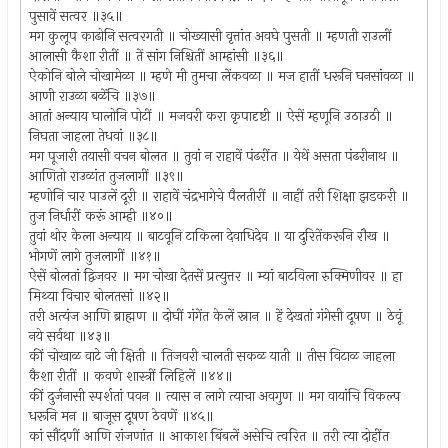
पुसावें सत्वर ॥३५॥
मग कुलूप काढोनि सत्वरगती ॥ चोख्यासी वृत्तांत अवघे पुसती ॥ म्हणती राउलीं
आलासी कैशा रीतीं ॥ तें सांग निश्चितीं आम्हांसी ॥३६॥
ऐकोनि बोले चोखामेळा ॥ म्हणे मी तुमचा लेंकवळा ॥ मज हातीं धरूनि घनसांवळा ॥
आणी राउळा बळेंचि ॥३७॥
आतां अन्याय घालोनि पोटीं ॥ मजवरी करा कृपादृष्टी ॥ ऐसें म्हणूनि उठाउठी ॥
निघता जाहला तेधवां ॥३८॥
मग पूजारी तयासी वचन बोलत ॥ तुवां न राहावें पंढरींत ॥ येथें असता पंढरीनाथ ॥
आणितो राउळांत तुजलागीं ॥३९॥
म्हणोनि चार पाउलें दूरी ॥ राहावें चंद्रभागेचे पैलतीरीं ॥ नाहीं तरी शिक्षा झडकरी ॥
तुज निर्धारीं करूं आम्ही ॥४०॥
तुवां थोर केला अन्याय ॥ बाटवूनि टाकिला देवाधिदेव ॥ या दुरितेंकरूनि रौख ॥
भोगणें लागे तुजलागीं ॥४१॥
ऐसें बोलतां द्विजवर ॥ मग चोखा देतसें प्रत्युत्तर ॥ म्यां बाटविला रुक्मिणीवर ॥ हा
मिथ्या विचार बोलतसां ॥४२॥
तरी अत्यंज आणि ब्राह्मण ॥ दोघीं गंगेंत केलें स्नान ॥ हें देखतां गंगेसी दूषण ॥ ठेवूं
नये सर्वथा ॥४३॥
कीं चोखाळ वाटे जी क्षिती ॥ तिजवरी चालती सकळ याती ॥ तीस विटाळ जाहला
कैशा रीतीं ॥ कवणे शास्त्रीं लिहिलें ॥४४॥
कीं दुर्जनासी स्पर्शतां पवन ॥ त्यास न लागे त्याचा अवगुण ॥ मग वायांचि विकल्प
धरूनि मन ॥ बाजूस दूषण ठेवणें ॥४५॥
कां सौंदणीं आणि रांजणांत ॥ आकाश बिंबलें असेचि त्वरित ॥ तरी त्या दोहींत