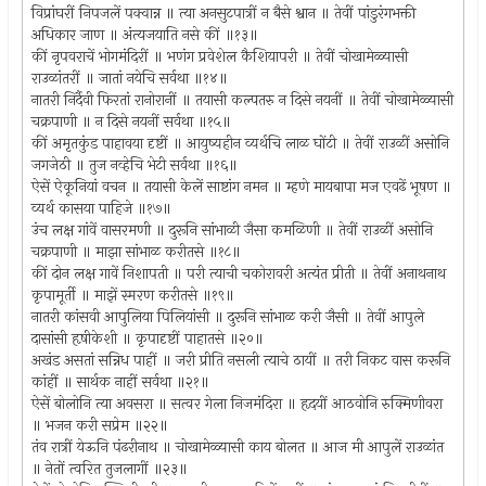
विप्रांघरीं निपजलें पक्वान्न ॥ त्या अनसुटपात्रीं न बैसे श्वान ॥ तेवीं पांडुरंगभक्ती
अधिकार जाण ॥ अंत्यजयाति नसे कीं ॥१३॥
कीं नृपवराचें भोगमंदिरीं ॥ भणंग प्रवेशेल कैशियापरी ॥ तेवीं चोखामेळ्यासी
राउळांतरीं ॥ जातां नयेचि सर्वथा ॥१४॥
नातरी निर्दैवी फिरतां रानोरानीं ॥ तयासी कल्पतरु न दिसे नयनीं ॥ तेवीं चोखामेळ्यासी
चक्रपाणी ॥ न दिसे नयनीं सर्वथा ॥१५॥
कीं अमृतकुंड पाहावया दृष्टीं ॥ आयुष्यहीन व्यर्थचि लाळ घोंटी ॥ तेवीं राउळीं असोनि
जगजेठी ॥ तुज नव्हेचि भेटी सर्वथा ॥१६॥
ऐसें ऐकूनियां वचन ॥ तयासी केलें साष्टांग नमन ॥ म्हणे मायबापा मज एवढें भूषण ॥
व्यर्थ कासया पाहिजे ॥१७॥
उंच लक्ष गांवें वासरमणी ॥ दुरूनि सांभाळी जैसा कमळिणी ॥ तेवीं राउळीं असोनि
चक्रपाणी ॥ माझा सांभाळ करीतसे ॥१८॥
कीं दोन लक्ष गावें निशापती ॥ परी त्याची चकोरावरी अत्यंत प्रीती ॥ तेवीं अनाथनाथ
कृपामूर्ती ॥ माझें स्मरण करीतसे ॥१९॥
नातरी कांसवी आपुलिया पिलियांसी ॥ दुरूनि सांभाळ करी जैसी ॥ तेवीं आपुले
दासांसी हृषीकेशी ॥ कृपादृष्टीं पाहातसे ॥२०॥
अखंड असतां सन्निध पाहीं ॥ जरी प्रीति नसली त्याचे ठायीं ॥ तरी निकट वास करूनि
कांहीं ॥ सार्थक नाहीं सर्वथा ॥२१॥
ऐसें बोलोनि त्या अवसरा ॥ सत्वर गेला निजमंदिरा ॥ हृदयीं आठवोनि रुक्मिणीवरा
॥ भजन करी सप्रेम ॥२२॥
तंव रात्रीं येऊनि पंढरीनाथ ॥ चोखामेळ्यासी काय बोलत ॥ आज मी आपुलें राउळांत
॥ नेतों त्वरित तुजलागीं ॥२३॥