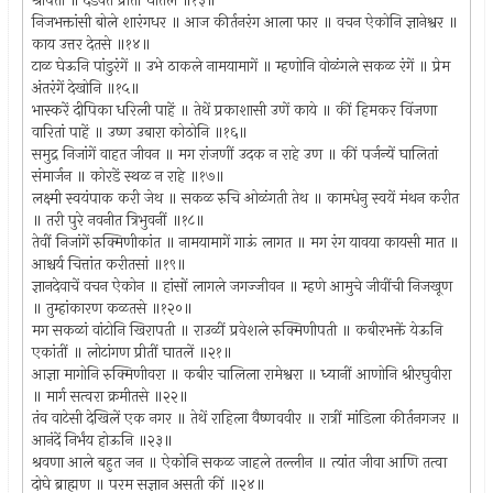
श्रीपती ॥ दंडवत प्रीतीं घातलें ॥१३॥
निजभक्तांसी बोले शारंगधर ॥ आज कीर्तनरंग आला फार ॥ वचन ऐकोनि ज्ञानेश्वर ॥
काय उत्तर देतसे ॥१४॥
टाळ घेऊनि पांडुरंगें ॥ उभे ठाकले नामयामागें ॥ म्हणोनि वोळंगले सकळ रंगें ॥ प्रेम
अंतरंगें देखोनि ॥१५॥
भास्करें दीपिका धरिली पाहें ॥ तेथें प्रकाशासी उणें काये ॥ कीं हिमकर विंजणा
वारितां पाहें ॥ उष्ण उबारा कोठोनि ॥१६॥
समुद्र निजांगें वाहत जीवन ॥ मग रांजणीं उदक न राहे उण ॥ कीं पर्जन्यें घालितां
संमार्जन ॥ कोरडें स्थळ न राहे ॥१७॥
लक्ष्मी स्वयंपाक करी जेथ ॥ सकळ रुचि ओळंगती तेथ ॥ कामधेनु स्वयें मंथन करीत
॥ तरी पुरे नवनीत त्रिभुवनीं ॥१८॥
तेवीं निजांगें रुक्मिणीकांत ॥ नामयामागें गाऊं लागत ॥ मग रंग यावया कायसी मात ॥
आश्चर्य चित्तांत करीतसां ॥१९॥
ज्ञानदेवाचें वचन ऐकोन ॥ हांसों लागले जगज्जीवन ॥ म्हणे आमुचे जीवींची निजखूण
॥ तुम्हांकारण कळतसे ॥१२०॥
मग सकळां वांटोनि खिरापती ॥ राउळीं प्रवेशले रुक्मिणीपती ॥ कबीरभक्तें येऊनि
एकांतीं ॥ लोटांगण प्रीतीं घातलें ॥२१॥
आज्ञा मागोनि रुक्मिणीवरा ॥ कबीर चालिला रामेश्वरा ॥ ध्यानीं आणोनि श्रीरघुवीरा
॥ मार्ग सत्वरा क्रमीतसे ॥२२॥
तंव वाटेसी देखिलें एक नगर ॥ तेथें राहिला वैष्णववीर ॥ रात्रीं मांडिला कीर्तनगजर ॥
आनंदें निर्भंय होऊनि ॥२३॥
श्रवणा आले बहुत जन ॥ ऐकोनि सकळ जाहले तल्लीन ॥ त्यांत जीवा आणि तत्वा
दोघे ब्राह्मण ॥ परम सज्ञान असती कीं ॥२४॥