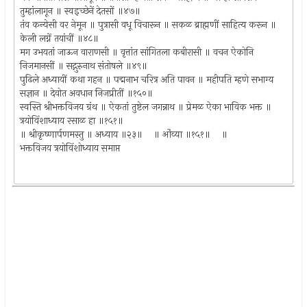
तुम्हांलागून ॥ स्वइच्छेनें देतसों ॥४७॥
तंव कन्येसी वर नेमून ॥ पुत्रासी वधू विचारून ॥ सकळ ब्राह्मणीं साहित्य करून ॥
केली लग्नें तयांचीं ॥४८॥
मग उभयतां जाऊन वाराणसी ॥ वृत्तांत सांगितला कबीरासी ॥ वचन ऐकोनि
निजमानसीं ॥ सद्गुरुनाथ संतोषले ॥४९॥
पुढिले अध्यायीं कथा गहन ॥ पद्मनाभ चरित्र अति पावन ॥ महीपति म्हणे सभाग्य
सज्ञान ॥ देवोत अवधान निजप्रीतीं ॥१५०॥
स्वस्ति श्रीभक्तविजय ग्रंथ ॥ ऐकतां तुष्टेल जगन्नाथ ॥ प्रेमळ ऐका भाविक भक्त ॥
त्रयोविंशाध्याय रसाळ हा ॥१५१॥
॥ श्रीकृष्णार्पणमस्तु ॥ अध्याय ॥२३॥ ॥ ओंव्या ॥१५१॥ ॥
भक्तविजय त्रयोविंशोध्याय समाप्त