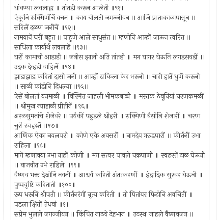
धांवण्या लवलाह्य ॥ तांतडी करून आलेती ॥९१॥
ऐकूनि रुक्मिणींचें वचन ॥ काय बोलती जगज्जीवन ॥ आजि प्रातःकाळापासून ॥
सरिलें दळण जनींचें ॥९२॥
नामयाचें घरीं बहुत ॥ पाहुणे आले साधुसंत ॥ म्हणोनि आम्हीं जाऊन त्वरित ॥
साधिला कार्यार्थ लवलाहें ॥९३॥
घरीं कामाची आडाडी ॥ जनीस झाली अति तांतडी ॥ मग घागर घेऊनि लगडसवडीं ॥
उदक देव्हडी वाहिलें ॥९४॥
झाडाझाड करितां दासी जनी ॥ आम्हीं टाकिला केर भरूनी ॥ चारी हातें धुणें करूनी
॥ साळी कांडोनि दिधल्या ॥९५॥
ऐसें बोलतां वनमाळी ॥ विस्मित जाहली भीमकबाळी ॥ मस्तक ठेवूनियां चरणकमळीं
॥ श्रीमुख न्याहाळी प्रीतीनें ॥९६॥
अरळसुमनांचे शेजेवरे ॥ पर्यंकीं पहुडले श्रीहरी ॥ रुक्मिणी बैसोनि शेजारीं ॥ चरण
चुरी स्वहस्तें ॥९७॥
आणिक ऐका नवलपरी ॥ कोणे एके अवसरीं ॥ नामदेव गरुडपारीं ॥ कीर्तनीं उभा
राहिला ॥९८॥
मागें म्हणावया उभा नाहीं कोणी ॥ मग सत्वर पावले चक्रपाणी ॥ स्वहस्तें टाळ घेऊनी
॥ वाजवीत उभे राहिले ॥९९॥
वैष्णव भक्त देखोनि नयनीं ॥ आश्चर्य करिती अंतःकरणीं ॥ इंद्रादिक सुरवर येऊनी ॥
पुष्पवृष्टि करिताती ॥१००॥
रूप धरूनि श्रीपती ॥ कीर्तनरंगीं नृत्य करिती ॥ तो पितांबर फिटोनि अवचितीं ॥
पडला क्षितीं तेधवां ॥१॥
सप्रेम भुलले जगज्जीवन ॥ किंचित नाठवे देहभान ॥ तटस्थ जाहले वैष्णवजन ॥