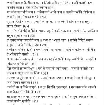
म्हणती धन्य कबीर वैष्णव दास ॥ सिद्धांतज्ञानी चतुर विशेष ॥ तरी सद्भावें शरण
जाऊनि तयास ॥ घेऊं उपदेश उभयतां ॥२५॥
मग जीवा तत्वा दोघे जण ॥ कबीरापासीं आले जाण ॥ सद्भावें घालोनि लोटांगण ॥
म्हणती आम्हांसी पावन करावें ॥२६॥
शुद्धभाव देखोनि अंतर ॥ कृपा केली तयांवर ॥ मस्तकीं ठेऊनियां कर ॥ अनुग्रह
सत्वर दीधला ॥२७॥
मग रामेश्वरादि दक्षिणातीर्थ ॥ सकळ पाहूनि कबीर भक्त ॥ वाराणसीस गेला त्वरित ॥
अनुताप युक्त तेधवां ॥२८॥
तों इकडे जीवा तत्वा दोघे जण ॥ उभय बंधु असती जाण ॥ तयांसी निंदिती सकळ
ब्राह्मण ॥ न घेती दर्शन सर्वथा ॥२९॥
वाळींत घालोनि तयांप्रती ॥ एकमेकांसी काय बोलती ॥ यांसी सोयरीक जे करिती ॥
ते अविंधपंक्ती बैसती ॥१३०॥
साक्षात् कबीर यवन ज्ञानी ॥ त्याचा अनुग्रह होतांक्षणीं ॥ ब्रह्मकर्मासी बोल लावूनी ॥
सिद्धांतज्ञानी विनटले ॥३१॥
ऐसें बोलती सकळ पिशुन ॥ परी ते नायकती तयांचें वचन ॥ म्हणती जातीसी काय
कारण ॥ सद्गुरुचरण उपासितां ॥३२॥
तंव एकाचा पुत्र जाहला थोर ॥ एकाची कन्या उपवर ॥ म्हणोनि जाहले चिंतातुर ॥
चित्तीं विचार आठवेना ॥३३॥
कन्येसी वर न मिळे जाणूनी ॥ वधू न मिळेचि पुत्रालागूनी ॥ मग वाराणसीस जाऊनी
॥ कबीरापासीं सांगितलें ॥३४॥
अंतरसाक्ष कमालतात ॥ न सांगतांच कळला वृत्तांत ॥ म्हणे आमुचा उपदेश त्वरित ॥
घातलें वाळीत म्हणोनि ॥३५॥