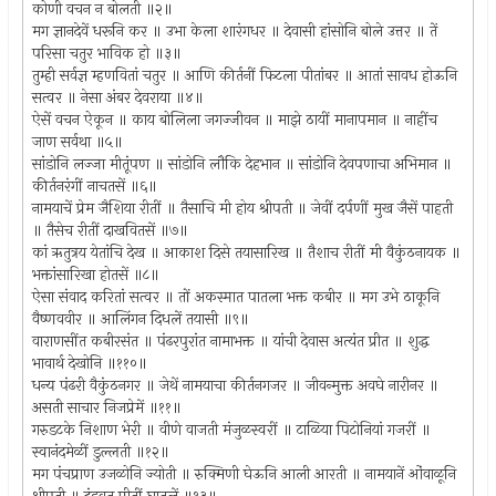
कोणी वचन न बोलती ॥२॥
मग ज्ञानदेवें धरूनि कर ॥ उभा केला शारंगधर ॥ देवासी हांसोनि बोले उत्तर ॥ तें
परिसा चतुर भाविक हो ॥३॥
तुम्ही सर्वज्ञ म्हणवितां चतुर ॥ आणि कीर्तनीं फिटला पीतांबर ॥ आतां सावध होऊनि
सत्वर ॥ नेसा अंबर देवराया ॥४॥
ऐसें वचन ऐकून ॥ काय बोलिला जगज्जीवन ॥ माझे ठायीं मानापमान ॥ नाहींच
जाण सर्वथा ॥५॥
सांडोनि लज्जा मीतूंपण ॥ सांडोनि लौकि देहभान ॥ सांडोनि देवपणाचा अभिमान ॥
कीर्तनरंगीं नाचतसें ॥६॥
नामयाचें प्रेम जैशिया रीतीं ॥ तैसाचि मी होय श्रीपती ॥ जेवीं दर्पणीं मुख जैसें पाहती
॥ तैसेच रीतीं दाखवितसें ॥७॥
कां ऋतुत्रय येतांचि देख ॥ आकाश दिसे तयासारिख ॥ तैशाच रीतीं मी वैकुंठनायक ॥
भक्तांसारिखा होतसें ॥८॥
ऐसा संवाद करितां सत्वर ॥ तों अकस्मात पातला भक्त कबीर ॥ मग उभे ठाकूनि
वैष्णववीर ॥ आलिंगन दिधलें तयासी ॥९॥
वाराणसींत कबीरसंत ॥ पंढरपुरांत नामाभक्त ॥ यांची देवास अत्यंत प्रीत ॥ शुद्ध
भावार्थ देखोनि ॥११०॥
धन्य पंढरी वैकुंठनगर ॥ जेथें नामयाचा कीर्तनगजर ॥ जीवन्मुक्त अवघे नारीनर ॥
असती साचार निजप्रेमें ॥११॥
गरुडटके निशाण भेरी ॥ वीणे वाजती मंजुळस्वरीं ॥ टाळिया पिटोनियां गजरीं ॥
स्वानंदमेळीं डुल्लती ॥१२॥
मग पंचप्राण उजळोनि ज्योती ॥ रुक्मिणी घेऊनि आली आरती ॥ नामयानें ओंवाळूनि