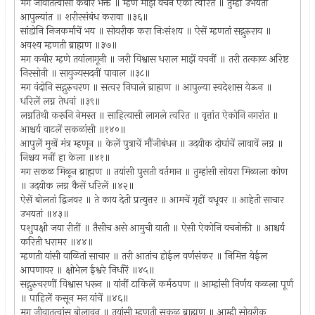
मग जीवातत्वांसी कबीर भक्त ॥ म्हणे माझें वचन ऐका त्वरित ॥ तुम्हीं उभयतां
आपुल्यांत ॥ शरीरसंबंध करावा ॥३६॥
सांडोनि निजकर्माचें भय ॥ सोयरीक करा निःसंशय ॥ ऐसें म्हणतां सद्गुरुराय ॥
अवश्य म्हणती ब्राह्मण ॥३७॥
मग कबीर म्हणे तयांलागूनी ॥ जरी विश्वास धराल माझें वचनीं ॥ तरी तत्काळ अरिष्ट
निरसोनी ॥ सायुज्यसदनीं पावाल ॥३८॥
मग वंदोनि सद्गुरुचरण ॥ सत्वर निघाले ब्राह्मण ॥ आपुल्या स्वदेशास येऊन ॥
धरिलें लग्न तेधवां ॥३९॥
लग्नतिथी करूनि नेमस्त ॥ साहित्यासी लागले त्वरित ॥ वृत्तांत ऐकोनि नगरांत ॥
आश्चर्य वाटलें सकळांसी ॥१४०॥
आपुलें मुखें मंत्र म्हणून ॥ केलें पुत्राचें मौंजीबंधन ॥ उदयीक दोघांचें लावावें लग्न ॥
निश्चय मनीं हा केला ॥४१॥
मग सकळ मिळून ब्राह्मण ॥ तयांसी पुसती वर्तमान ॥ तुम्हांसी सोयरा मिळाला कोण
॥ उदयीक लग्न कैसें धरिलें ॥४२॥
ऐसें बोलतां द्विजवर ॥ ते काय देती प्रत्युत्तर ॥ आमचें गृहीं वधूवर ॥ आहेती साचार
उभयतां ॥४३॥
पशुपक्षी जया रीतीं ॥ तैसीच असे आमुची याती ॥ ऐसी ऐकोनि वचनोक्ती ॥ आश्चर्य
करिती धरामर ॥४४॥
म्हणती यांसी वाळितां साचार ॥ तरी आतांच होईल वर्णसंकर ॥ निमित्त येईल
आपणावर ॥ क्षोभेल ईश्वरे निर्धारें ॥४५॥
सद्गुरुचरणीं विश्वास धरून ॥ यांनीं टाकिलें कर्मठपण ॥ आम्हांसी निर्णय कळला पूर्ण
॥ पाहिलें कसून मन यांचें ॥४६॥
मग जीवातत्वांस बोलावून ॥ तयांसी म्हणती सकळ ब्राह्मण ॥ आम्ही सोयरीक