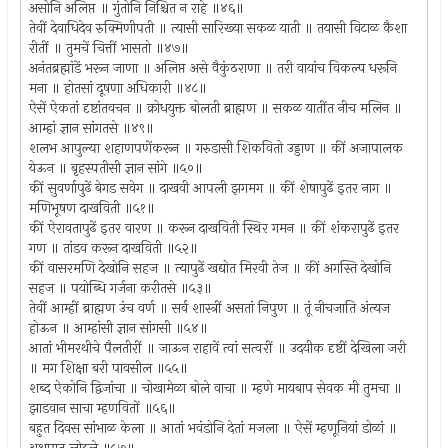
असोनि अलिप्त ॥ गुंतोनि निश्चित न राहे ॥४६॥
तेवीं देवाधिदेव रुक्मिणीपती ॥ त्यासी सारिख्या सकळ याती ॥ तयासी विटाळ कैशा
रीतीं ॥ तुमचें चित्तीं भासतो ॥४७॥
अनंतब्रह्मांडें भरून जाणा ॥ अलिप्त असे वैकुंठराणा ॥ तरी वायांच विकल्प धरूनि
मना ॥ होतसां दूषणा अधिकारी ॥४८॥
ऐसें ऐकतां दृष्टांतवचन ॥ क्रोधयुक्त बोलती ब्राह्मण ॥ सकळ यातींत नीच मलिन ॥
आम्हां ज्ञान सांगतसे ॥४९॥
शलभ आपुल्या शहाणपणेंकरून ॥ गरुडासी शिकवितो उड्डाण ॥ कीं अजापालक
येऊन ॥ बृहस्पतीसी ज्ञान सांगे ॥५०॥
कीं सुवर्णापुढें बेगड सवेग ॥ दाखवी आपली झगमग ॥ कीं शेषापुढें इतर नाग ॥
मणिभूषण दाखविती ॥५१॥
कीं ऐरावतापुढें इतर वारण ॥ करून दाखविती स्थिर गमन ॥ कीं शंकरापुढें इतर
गण ॥ तांडव करून दाखविती ॥५२॥
कीं वासरमणि देखोनि सहज ॥ त्यापुढें खद्योत मिरवी तेज ॥ कीं अगस्ति देखोनि
सहज ॥ पयोब्धि गर्जना करीतसे ॥५३॥
तेवीं आम्हीं ब्राह्मण उंच वर्ण ॥ सर्व शास्त्रीं असतां निपुण ॥ तूं नीचजाति अंत्यज
होऊन ॥ आम्हांसी ज्ञान सांगसी ॥५४॥
आतां भीमरथीचे पैलतीरीं ॥ जाऊन राहावें त्वां सत्वरीं ॥ उदयीक दृष्टीं देखिला जरी
॥ मग शिक्षा बरी पावसील ॥५५॥
शब्द ऐकोनि द्विजांचा ॥ चोखामेळा बोले वाचा ॥ म्हणे मायबाप सेवक मी तुमचा ॥
झाडवान साचा म्हणवितों ॥५६॥
बहुत दिवस सांभाळ केला ॥ आतां भवंडोनि देतां मजला ॥ ऐसें म्हणूनियां डोळां ॥