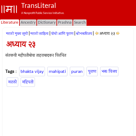
TransLiteral
A Nonprofit Public Service Initiative.
Literature
Ancestry
Dictionary
Prashna
Search
|
|
|
|
अध्याय २३
मराठी मुख्य सूची
मराठी साहित्य
पोथी आणि पुराण
श्रीभक्तविजय
अध्याय २३
संतकवी महीपतीबोवा ताहराबादकर विरचित
Tags
:
bhakta vijay
mahipati
puran
पुराण
भक्त विजय
मराठी
महिपती