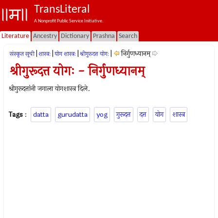
TransLiteral
A Nonprofit Public Service Initiative.
Literature
Ancestry
Dictionary
Prashna
Search
|
|
|
|
निर्गुणध्यानम्
संस्कृत सूची
शास्त्रः
योग शास्त्रः
श्रीगुरूदत्त योगः
श्रीगुरूदत्त योगः - निर्गुणध्यानम्
श्रीगुरूदत्तांनी जगाला योगशास्त्र दिले.
Tags
:
datta
gurudatta
yog
गुरूदत्त
दत्त
योग
शास्त्र