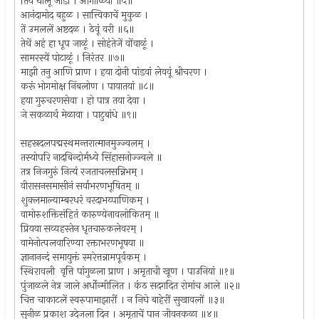
तियें घालूं जोडी । आंगोळिया ॥५॥
आनंदामोद बहुळ । सात्त्विकाचें मुकुळ ।
तें उमललें अष्टदळ । ठेवूं वरी ॥६॥
तेथें अहं हा धूप जाळूं । सोहंतेजें वोंवाळूं ।
सामरस्यें पोटाळूं । निरंतर ॥७॥
माझी तनु आणि प्राण । हया दोनी पांडवां लेववूं श्रीचरण ।
करूं भोगमोक्ष निंबलोण । पायातयां ॥८॥
हया गुरुचरणसेवा । हो पात्र तया देवा ।
जे सकळार्थ मेळावा । पाटुबांधे ॥९॥
सहस्रदलपद्मस्थमन्तरात्मानमुज्ज्वलम् ।
तस्योपरि नादबिन्दोर्मध्ये सिंहासनोज्ज्वले ॥
तत्र निजगुरुं नित्यं रजताचलसन्निभम् ।
वीरासनसमासीनं सर्वाभरणभूषितम् ॥
शुक्लमाल्याम्बरधरं वरदाभय्पाणिकम् ।
वामोरुशक्तिसंहितं कारुण्येनावलोकितम् ॥
प्रियया सव्यहस्तेन धृतचारुकलेवरम् ।
वामेनोत्पलवारिण्या रक्ताभरणभूषया ॥
ज्ञानानन्दं समायुक्तं स्मरेत्तन्नामपूर्वकम् ।
स्थिरावली वृत्ति पांगुळला प्राण । अमृताची खूण । पाउनियां ॥१॥
पुंजाळले नेत्र जाले अर्धोन्मीलित । कंठ सदगदित रोमांच आले ॥२॥
चित्त चाकाटलें स्वरुपामाझारीं । न निघे बाहेरीं सुखावलों ॥३॥
सुनीळ प्रकाश उदेजला दिन । अमृताचें पान जीवनकळा ॥४॥