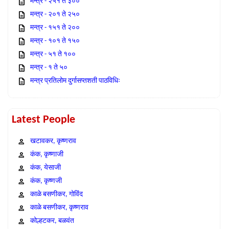
मन्त्र - २५१ ते ३००
मन्त्र - २०१ ते २५०
मन्त्र - १५१ ते २००
मन्त्र - १०१ ते १५०
मन्त्र - ५१ ते १००
मन्त्र - १ ते ५०
मन्त्र प्रतिलोम दुर्गासप्तशती पाठविधिः
Latest People
खटावकर, कृष्णराव
कंक, कृष्णाजी
कंक, येसाजी
कंक, कृष्णजी
काळे बसणीकर, गोविंद
काळे बसणीकर, कृष्णराव
कोल्हटकर, बळवंत