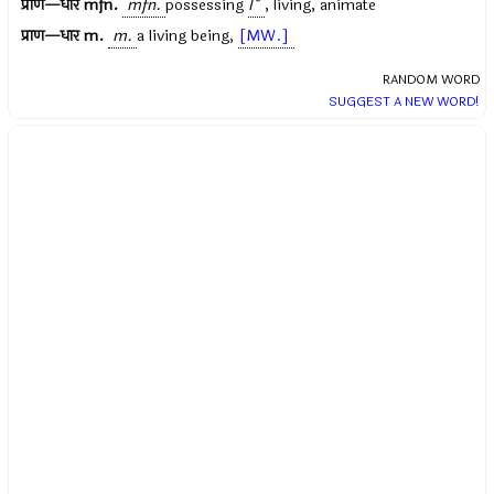
प्राण—धार
mfn.
mfn.
possessing
l°
, living, animate
प्राण—धार
m.
m.
a living being,
[MW.]
RANDOM WORD
SUGGEST A NEW WORD!