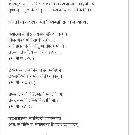
शशिंसूर्या जाली जीवें ओवाळणी । आनंदा दाटणी आनंदाची ॥५॥
तुका म्हणे सुखें प्रेमेसी डुलत । विरालों निश्चित निश्चितीनें ॥६॥
श्रीमंत विद्यारण्यस्वामींच्या ‘पञ्चदशी’ समाधीचा व्याख्या.
‘ध्यातृध्याने परित्यज्य क्रमाद्धेयैकगोचरम् ।
निवातदीपवच्चित्तं समाधिरभिधीयते ॥
रजो रागात्मकं विद्धि तुष्णासंगसमुदभवम् ।
तन्निबध्नाति कौंतेय कर्मसंगेन देहिनम् ॥
(भ. गी १४. ७. )
इदमद्य मयालब्धमिमं प्राप्स्ये मनोरथम् ।
इदमस्तीदमपि मे भविष्यति पुनर्धनम् ॥
(भ. गी. १६. १३.)
तमस्त्वज्ञानजं विद्धि मोहनं सर्व देहिनाम् ।
प्रमादालस्यनिद्राभिस्तन्निबध्नाति भारत ॥
(भ. गी. १४. ८.)
यादभावानुभव: स्यान्निद्रादौ जागरस्यान्ते ।
अन्त: स चेत्स्थिर: स्याल्लभते हि तदाऽद्वदयानन्दम् ।