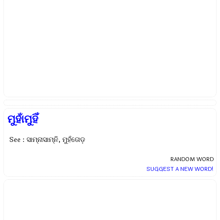
ମୁହାଁମୁହିଁ
See : ସାମ୍ନାସାମ୍ନି, ମୁହଁତୋଡ଼
RANDOM WORD
SUGGEST A NEW WORD!