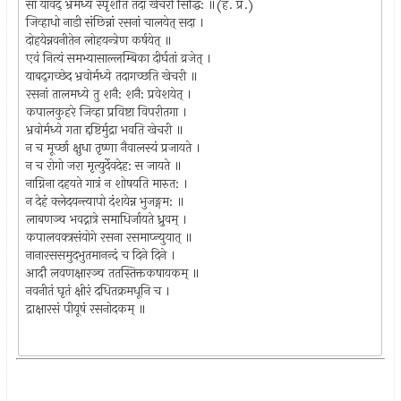
सा यावद् भ्रमध्यं स्पृशति तदा खेचरी सिद्धि: ॥(ह. प्र.)
जिव्हाधो नाडी संछिन्नां रसनां चालयेत् सदा ।
दोहयेन्नवनीतेन लोहयन्त्रेण कर्षयेत् ॥
एवं नित्यं समभ्यासाल्लम्बिका दीर्घतां व्रजेत् ।
याबद्‌गच्छेद भ्रवोर्मध्ये तदागच्छति खेचरी ॥
रसनां तालमध्ये तु शनै: शनै: प्रवेशयेत् ।
कपालकुहरे जिव्हा प्रविष्टा विपरीतगा ।
भ्रवोर्मध्ये गता द्दष्टिर्मुद्रा भवति खेचरी ॥
न च मूर्च्छा क्षुधा तृष्णा नैवालस्यं प्रजायते ।
न च रोगो जरा मृत्युर्देवदेह: स जायते ॥
नाग्निना दहयते गात्रं न शोषयति मारुत: ।
न देहं क्लेदयन्त्यापो दंशयेन्न भुजङ्गम: ॥
लाबणञ्च भवद्नात्रे समाधिर्जायते ध्रुवम्‌ ।
कपालवक्त्रसंयोगे रसना रसमाप्न्युयात् ॥
नानारससमुदभुतमानन्दं च दिने दिने ।
आदौ लवणक्षारञ्च ततस्तिक्तकषायकम् ॥
नवनीतं घृतं क्षीरं दधितक्रमधूनि च ।
द्राक्षारसं पीयूषं रसनोदकम् ॥