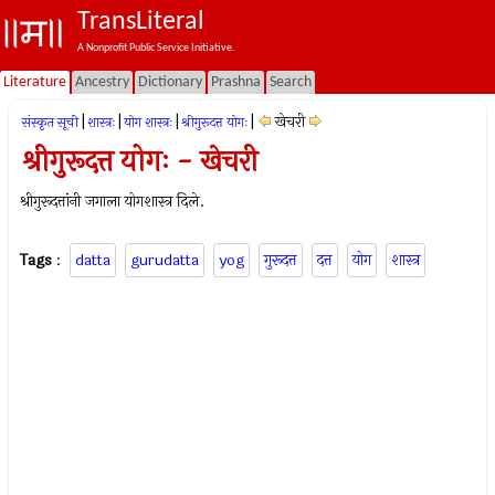
TransLiteral
A Nonprofit Public Service Initiative.
Literature
Ancestry
Dictionary
Prashna
Search
|
|
|
|
खेचरी
संस्कृत सूची
शास्त्रः
योग शास्त्रः
श्रीगुरूदत्त योगः
श्रीगुरूदत्त योगः - खेचरी
श्रीगुरूदत्तांनी जगाला योगशास्त्र दिले.
Tags
:
datta
gurudatta
yog
गुरूदत्त
दत्त
योग
शास्त्र