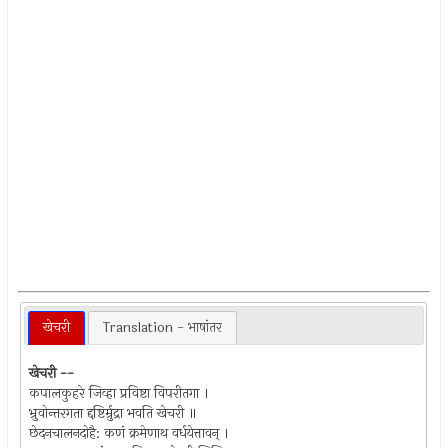
खेचरी
Translation - भाषांतर
खेचरी --
कपालकुहरे जिव्हा प्रविष्टा विपरीतगा ।
भ्रुवोन्तरगता द्दष्टिर्म्रुद्रा भवति खेचरी ॥
छेदनचालनदोहै: कणं क्रमेणाथ वर्धयेत्तावन् ।