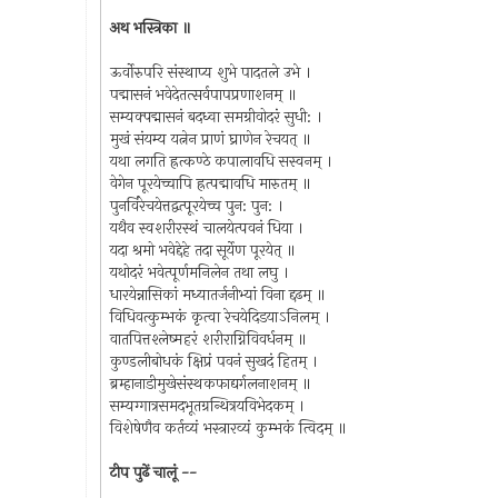
अथ भस्त्रिका ॥
ऊर्वोरुपरि संस्थाप्य शुभे पादतले उभे ।
पद्मासनं भवेदेतत्सर्वपापप्रणाशनम् ॥
सम्यक्पद्मासनं बदध्वा समग्रीवोदरं सुधी: ।
मुखं संयम्य यत्नेन प्राणं घ्राणेन रेचयत् ॥
यथा लगति ह्रत्कण्ठे कपालावधि सस्वनम् ।
वेगेन पूरयेच्चापि ह्रत्पद्मावधि मारुतम् ॥
पुनर्विरेचयेत्तद्वत्पूरयेच्च पुन: पुन: ।
यथैव स्वशरीरस्थं चालयेत्पवनं धिया ।
यदा श्रमो भवेद्देहे तदा सूर्येण पूरयेत् ॥
यथोदरं भवेत्पूर्णमनिलेन तथा लघु ।
धारयेन्नासिकां मध्यातर्जनीभ्यां विना द्दढम् ॥
विधिवत्कुम्भकं कृत्वा रेचयेदिडयाऽनिलम् ।
वातपित्तश्लेष्महरं शरीराग्निविवर्धनम् ॥
कुण्डलीबोधकं क्षिप्रं पवनं सुखदं हितम् ।
ब्रम्हानाडीमुखेसंस्थकफाद्यर्गलनाशनम् ॥
सम्यग्गात्रसमदभूतग्रन्थित्रयविभेदकम् ।
विशेषेणैव कर्तव्यं भस्त्रारव्यं कुम्भकं त्विदम् ॥
टीप पुढें चालूं --