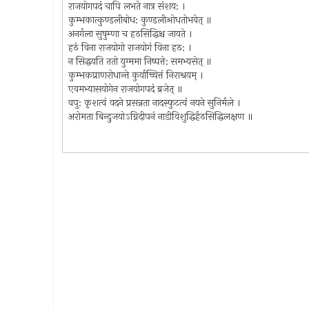
राजयोगपदं चापि लभते नात्र संशय: ।
कुम्भकात्कुण्डलीबोध: कुण्डलीओधतोभवेत् ॥
अनर्गला सुषुम्णा च हठसिद्धिश्च जायते ।
हठं विना राजयोगो राजयोगं विना हठ: ।
न सिद्धयति ततो युग्ममा निष्पत्ते: समभ्यसेत् ॥
कुम्भकप्राणरोधान्ते कुर्याच्चित्तं निराश्रयम् ।
एवमभ्यासयोगेन राजयोगपदं ब्रजेत् ॥
वपु: कृशत्वं वदने प्रसन्नता नादस्फुटत्वं नयने सुनिर्मले ।
अरोमता बिन्दुजयोऽग्निदीपनं नाडीविशुद्धिर्हठसिद्धिलक्षण ॥