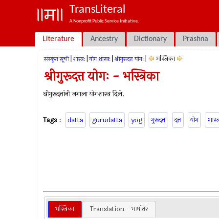
TransLiteral
A Nonprofit Public Service Initiative.
Literature
Ancestry
Dictionary
Prashna
|
|
|
|
भस्त्रिका
संस्कृत सूची
शास्त्रः
योग शास्त्रः
श्रीगुरूदत्त योगः
श्रीगुरूदत्त योगः - भस्त्रिका
श्रीगुरूदत्तांनी जगाला योगशास्त्र दिले.
Tags
:
datta
gurudatta
yog
गुरूदत्त
दत्त
योग
शास्त्
भस्त्रिका
Translation - भाषांतर