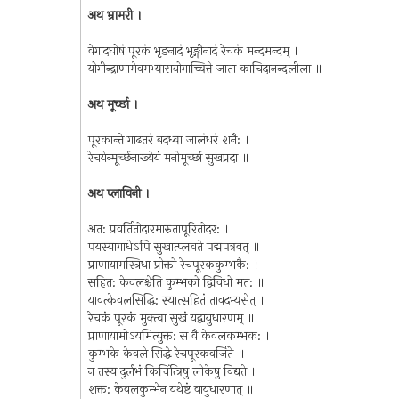
अथ भ्रामरी ।
वेगादघोषं पूरकं भृङनादं भृङ्गीनादं रेचकं मन्दमन्दम् ।
योगीन्द्राणामेवमभ्यासयोगाच्चित्ते जाता काचिदानन्दलीला ॥
अथ मूर्च्छा ।
पूरकान्ते गाढतरं बदध्वा जालंधरं शनै: ।
रेचयेन्मूर्च्छनाख्येयं मनोमूर्च्छा सुखप्रदा ॥
अथ प्लाविनी ।
अत: प्रवर्तितोदारमारुतापूरितोदर: ।
पयस्यागाधेऽपि सुखात्प्लवते पद्मपत्रवत् ॥
प्राणायामस्त्रिधा प्रोक्तो रेचपूरककुम्भकै: ।
सहित: केवलश्चेति कुम्भको द्विविधो मत: ॥
यावत्केवलसिद्धि: स्यात्सहितं तावदभ्यसेत् ।
रेचकं पूरकं मुक्त्वा सुखं यद्वायुधारणम् ॥
प्राणायामोऽयमित्युक्त: स वै केवलकम्भक: ।
कुम्भके केवले सिद्धे रेचपूरकवर्जिते ॥
न तस्य दुर्लभं किचिंत्त्रिषु लोकेषु विद्यते ।
शक्त: केवलकुम्भेन यथेष्टं वायुधारणात् ॥