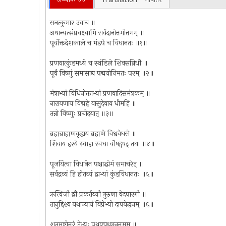
सनत्कुमार उवाच ॥
अथान्यत्संप्रवक्ष्यामि सर्वदानोत्तमोत्तमम् ॥
पूर्वोक्तदेशकाले च मंडपे च विधानतः ॥१॥
प्रणयात्कुंडमध्ये च स्थंडिले शिवसन्निधौ ॥
पूर्वं विष्णुं समासाद्य पद्मयोनिमतः परम् ॥२॥
मंत्राभ्यां विधिनोक्ताभ्यां प्रणवादिसमंत्रकम् ॥
नारायणाय विद्महे वासुदेवाय धीमहि ॥
तन्नो विष्णुः प्रचोदयात् ॥३॥
ब्रह्मब्राह्मणवृद्धाय ब्रह्मणे विश्ववेधसे ॥
शिवाय हरये स्वाहा स्वधा वौषट्वषट् तथा ॥४॥
पूजयित्वा विधानेन पश्चाद्धोमं समाचरेत् ॥
सर्वद्रव्यं हि होतव्यं द्वाभ्यां कुंडविधानतः ॥५॥
ऋत्विजौ द्वौ प्रकर्तव्यौ गुरुणा वेदपारगौ ॥
तानुद्दिश्य यथान्यायं विप्रेभ्यो दापयेद्धनम् ॥६॥
शतमष्टोत्तरं तेभ्यः पृथक्पृथगनुत्तमम् ॥