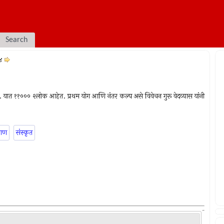
Search
४
े. यात ११००० श्लोक आहेत. प्रथम योग आणि नंतर कल्प असे विवेचन गुरू वेदव्यास यांनी
राण
संस्कृत