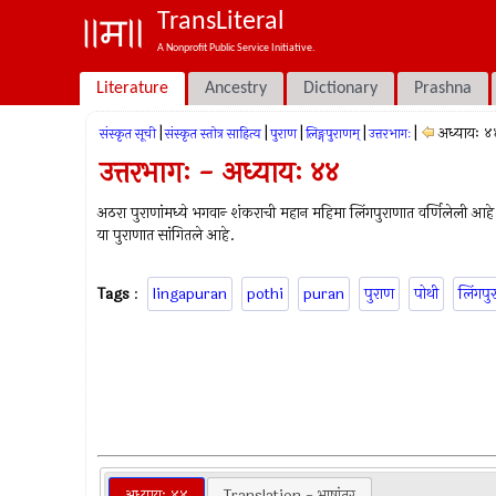
TransLiteral
A Nonprofit Public Service Initiative.
Literature
Ancestry
Dictionary
Prashna
|
|
|
|
|
अध्यायः ४
संस्कृत सूची
संस्कृत स्तोत्र साहित्य
पुराण
लिङ्गपुराणम्
उत्तरभागः
उत्तरभागः - अध्यायः ४४
अठरा पुराणांमध्ये भगवान्‍ शंकराची महान महिमा लिंगपुराणात वर्णिलेली आह
या पुराणात सांगितले आहे.
Tags
:
lingapuran
pothi
puran
पुराण
पोथी
लिंगपु
अध्यायः ४४
Translation - भाषांतर