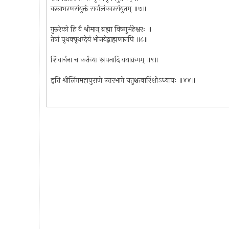
वस्त्राभरणसंयुक्तं सर्वालंकारसंयुतम् ॥७॥
गुरुरेको हि वै श्रीमान् ब्रह्मा विष्णुर्महेश्वरः ॥
तेषां पृथक्पृथग्देयं भोजयेद्ब्राह्मणानपि ॥८॥
शिवार्चना च कर्तव्या स्नपनादि यथाक्रमम् ॥९॥
इति श्रीलिंगमहापुराणे उत्तरभागे चतुश्चत्वारिंशोऽध्यायः ॥४४॥