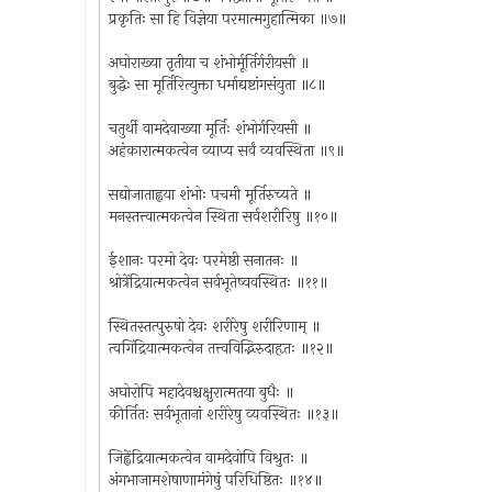
प्रकृतिः सा हि विज्ञेया परमात्मगुहात्मिका ॥७॥
अघोराख्या तृतीया च शंभोर्मूर्तिर्गरीयसी ॥
बुद्धेः सा मूर्तिरित्युक्ता धर्माद्यष्टांगसंयुता ॥८॥
चतुर्थी वामदेवाख्या मूर्तिः शंभोर्गरियसी ॥
अहंकारात्मकत्वेन व्याप्य सर्वं व्यवस्थिता ॥९॥
सद्योजाताह्वया शंभोः पचमी मूर्तिरुच्यते ॥
मनस्तत्त्वात्मकत्वेन स्थिता सर्वशरीरिषु ॥१०॥
ईशानः परमो देवः परमेष्ठी सनातनः ॥
श्रोत्रेंद्रियात्मकत्वेन सर्वभूतेष्ववस्थितः ॥११॥
स्थितस्तत्पुरुषो देवः शरीरेषु शरीरिणाम् ॥
त्वगिंद्रियात्मकत्वेन तत्त्वविद्भिरुदाहृतः ॥१२॥
अघोरोपि महादेवश्चक्षुरात्मतया बुधैः ॥
कीर्तितः सर्वभूतानां शरीरेषु व्यवस्थितः ॥१३॥
जिह्वेंद्रियात्मकत्वेन वामदेवोपि विश्रुतः ॥
अंगभाजामशेषाणामंगेषुं परिधिष्ठितः ॥१४॥