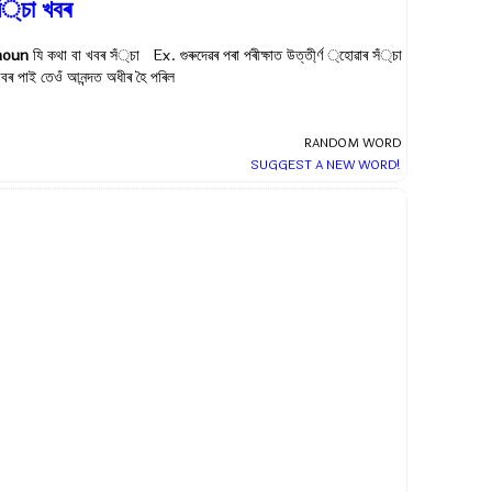
ঁ্চা খবৰ
noun
যি কথা বা খবৰ সঁ্চা Ex.
গুৰুদেৱৰ পৰা পৰীক্ষাত উত্তী্র্ণ ্হোৱাৰ সঁ্চা
বৰ পাই তেওঁ আনন্দত অধীৰ হৈ পৰিল
RANDOM WORD
SUGGEST A NEW WORD!