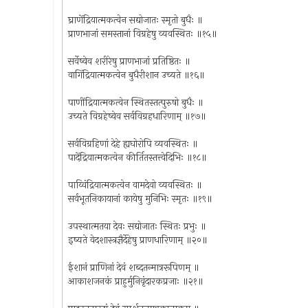
घ्राणेंद्रियात्मकत्वेन सद्योजातः स्मृतो बुधैः ॥
प्राणभाजां समस्तानां विग्रहेषु व्यवस्थितः ॥१५॥
सर्वेष्वेव शरीरेषु प्राणभाजां प्रतिष्ठितः ॥
वागिंद्रियात्मकत्वेन बुधैरीशान उच्यते ॥१६॥
पाणींद्रियात्मकत्वेन स्थितस्तत्पुरुषो बुधैः ॥
उच्यते विग्रहेष्वेव सर्वविग्रहधारिणाम् ॥१७॥
सर्वविग्रहिणां देहे ह्यघोरोपि व्यवस्थितः ॥
पादेंद्रियात्मकत्वेन कीर्तितस्तत्त्वेदिभिः ॥१८॥
पाय्विंद्रियात्मकत्वेन वामदेवो व्यवस्थितः ॥
सर्वभूतनिकायानां कायेषु मुनिभिः स्मृतः ॥१९॥
उपस्थात्मतया देवः सद्योजातः स्थितः प्रभुः ॥
इष्यते वेदशास्त्रज्ञैर्देहेषु प्राणधारिणाम् ॥२०॥
ईशानं प्राणिनां देवं शब्दतन्मात्ररूपिणम् ॥
आकाशजनकं प्राहुर्मुनिवृंदारकप्रजाः ॥२१॥