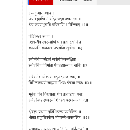
सनत्कुमार उवाच ॥
पंच ब्रह्माणि मे नंदिन्नाचक्ष्व गणसत्तम ॥
श्रेयःकरणभूतानि पवित्राणि शरीरिणाम् ॥१॥
नंदिकेश्वर उवाच ॥
शिवस्यैव स्वरूपाणि पंच ब्रह्माह्वयानि ते ॥
कथयामि यथातत्त्वं पद्मयोनेः सुतोत्तम ॥२॥
सर्वलोकैकसंहर्ता सर्वलोकैकरक्षिता ॥
सर्वलोकैकनिर्माता पंचब्रह्मात्मकः शविः ॥३॥
सर्वेषामेव लोकानां यदुपादानकारणम् ॥
निमित्तकारणं चाहुस्स शिवः पंचधा स्मृतः ॥४॥
मूर्तयः पंच विख्याताः पंच ब्रह्माह्वयाः पराः ॥
सर्वलोकशरण्यस्य शिवस्य परमात्मनः ॥५॥
क्षेत्रज्ञः प्रथमा मूर्तिशिवस्य परमेष्ठिनः ॥
भोक्ता प्रकृतिवर्गस्य भोग्यस्येशानसंज्ञितः ॥६॥
स्थाणोस्तत्पुरुषाख्या च द्वितीया मूर्तिरुच्यते ॥