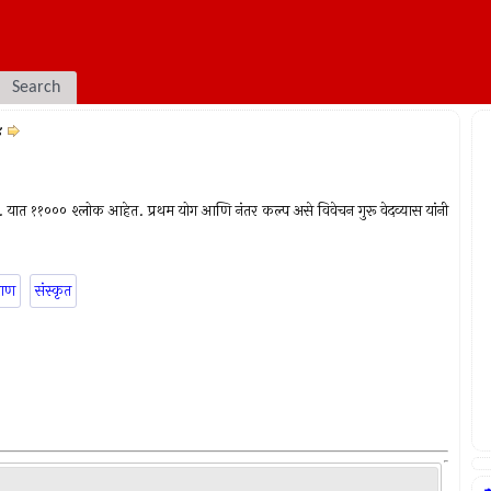
Search
४
े. यात ११००० श्लोक आहेत. प्रथम योग आणि नंतर कल्प असे विवेचन गुरू वेदव्यास यांनी
राण
संस्कृत