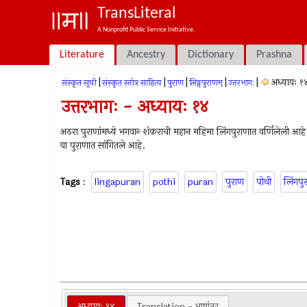
TransLiteral
A Nonprofit Public Service Initiative.
Literature
Ancestry
Dictionary
Prashna
|
|
|
|
|
अध्यायः १
संस्कृत सूची
संस्कृत स्तोत्र साहित्य
पुराण
लिङ्गपुराणम्
उत्तरभागः
उत्तरभागः - अध्यायः १४
अठरा पुराणांमध्ये भगवान्‍ शंकराची महान महिमा लिंगपुराणात वर्णिलेली आह
या पुराणात सांगितले आहे.
Tags
:
lingapuran
pothi
puran
पुराण
पोथी
लिंगपु
अध्यायः १४
Translation - भाषांतर