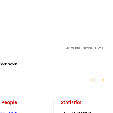
Last Updated :
November 11, 2016
 moderation.
TOP
t People
Statistics