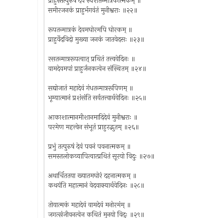
प्राहुस्तत्पुरुषं देवं स्पर्शतन्मात्रकात्मकम् ॥
समीरजनकं प्राहुर्भगवंतं मुनीश्वराः ॥२२॥
रूपतन्मात्रकं देवमघोरमपि घोरकम् ॥
प्राहुर्वेदविदो मुख्या जनकं जातवेदसः ॥२३॥
रसतन्मात्ररूपत्वात् प्रथितं तत्त्ववेदिनः ॥
वामदेवमपां प्राहुर्जनकत्वेन संस्थितम् ॥२४॥
सद्योजातं महादेवं गंधतन्मात्ररूपिणम् ॥
भूम्यात्मानं प्रशंसंति सर्वतत्त्वार्थवेदिनः ॥२५॥
आकाशात्मानमीशानमादिदेवं मुनीश्वराः ॥
परमेण महत्त्वेन संभूतं प्राहुरद्भुतम् ॥२६॥
प्रभुं तत्पुरुषं देवं पवनं पवनात्मकम् ॥
समस्तलोकव्यापित्वात्प्रथितं सूरयो विदुः ॥२७॥
अथार्चिततया ख्यातमघोरं दहनात्मकम् ॥
कथयंति महात्मानं वेदवाक्यार्थवेदिनः ॥२८॥
तोयात्मकं महादेवं वामदेवं मनोरमंम् ॥
जगत्संजीवनत्वेन कथितं मुनयो विदुः ॥२९॥