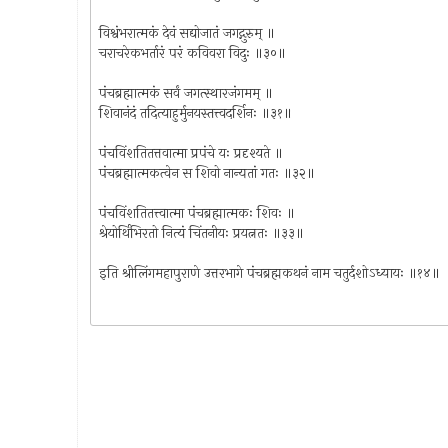
विश्वंभरात्मकं देवं सद्योजातं जगद्गुरुम् ॥
चराचरेकभर्तारं परं कविवरा विदुः ॥३०॥
पंचब्रह्मात्मकं सर्वं जगत्स्थारजंगमम् ॥
शिवानंदं तदित्याहुर्मुनयस्तत्त्वदर्शिनः ॥३१॥
पंचविंशतितत्तवात्मा प्रपंचे यः प्रदृश्यते ॥
पंचब्रह्मात्मकत्वेन स शिवो नान्यतां गतः ॥३२॥
पंचविंशतितत्त्वात्मा पंचब्रह्मात्मकः शिवः ॥
श्रेयोर्थिभिरतो नित्यं चिंतनीयः प्रयत्नतः ॥३३॥
इति श्रीलिंगमहापुराणे उत्तरभागे पंचब्रह्मकथनं नाम चतुर्दशोऽध्यायः ॥१४॥