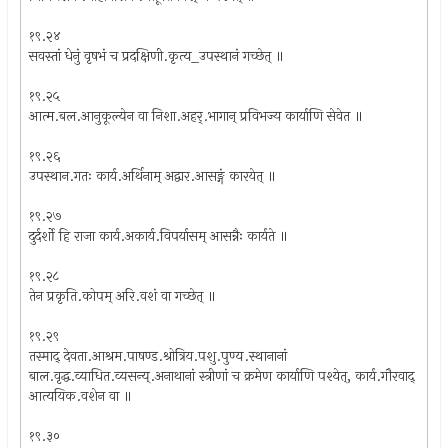
१९.२४
सवस्तां धेनुं वृषभं च प्रदक्षिणी.कृत्य_उपस्थानं गच्छेत् ॥
१९.२५
आत्म.बल.आनुकूल्येन वा निशा.अहर्.भागान् प्रविभज्य कार्याणि सेवेत ॥
१९.२६
उपस्थान.गतः कार्य.अर्थिनाम् अद्वार.आसङ्गं कारयेत् ॥
१९.२७
दुर्दर्शो हि राजा कार्य.अकार्य.विपर्यासम् आसन्नैः कार्यते ॥
१९.२८
तेन प्रकृति.कोपम् अरि.वशं वा गच्छेत् ॥
१९.२९
तस्माद् देवता.आश्रम.पाषण्ड.श्रोत्रिय.पशु.पुण्य.स्थानानां
बाल.वृद्ध.व्याधित.व्यसन्य्.अनाथानां स्त्रीणां च क्रमेण कार्याणि पश्येत्, कार्य.गौरवाद्
आत्ययिक.वशेन वा ॥
१९.३०