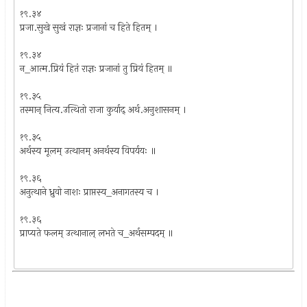
१९.३४
प्रजा.सुखे सुखं राज्ञः प्रजानां च हिते हितम् ।
१९.३४
न_आत्म.प्रियं हितं राज्ञः प्रजानां तु प्रियं हितम् ॥
१९.३५
तस्मान् नित्य.उत्थितो राजा कुर्याद् अर्थ.अनुशासनम् ।
१९.३५
अर्थस्य मूलम् उत्थानम् अनर्थस्य विपर्ययः ॥
१९.३६
अनुत्थाने ध्रुवो नाशः प्राप्तस्य_अनागतस्य च ।
१९.३६
प्राप्यते फलम् उत्थानाल् लभते च_अर्थसम्पदम् ॥