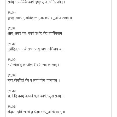
सर्वम् आत्ययिकं कार्यं शृणुयान् न_अतिपातयेत् ।
१९.३०
कृच्छ्र.साध्यम् अतिक्रान्तम् असाध्यं वा_अपि जायते ॥
१९.३१
अग्न्य्.अगार.गतः कार्यं पश्येद् वैद्य.तपस्विनाम् ।
१९.३१
पुरोहित.आचार्य.सखः प्रत्युत्थाय_अभिवाद्य च ॥
१९.३२
तपस्विनां तु कार्याणि त्रैविद्यैः सह कारयेत् ।
१९.३२
माया.योगविदां चैव न स्वयं कोप.कारणात् ॥
१९.३३
राज्ञो हि व्रतम् उत्थानं यज्ञः कार्य.अनुशासनम् ।
१९.३३
दक्षिणा वृत्ति.साम्यं तु दीक्षा तस्य_अभिषेचनम् ॥