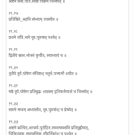
अष्टमे सेना.पति.सखो विक्रमं चिन्तयेत् ॥
१९.१७
प्रतिष्ठिते_अहनि संध्याम् उपासीत ॥
१९.१८
प्रथमे रात्रि.भागे गूढ.पुरुषान् पश्येत् ॥
१९.१९
द्वितीये स्नान.भोजनं कुर्वीत, स्वाध्यायं च ॥
१९.२०
तृतीये तूर्य.घोषेण संविष्टश् चतुर्थ.पञ्चमौ शयीत ॥
१९.२१
षष्ठे तूर्य.घोषेण प्रतिबुद्धः शास्त्रम् इतिकर्तव्यतां च चिन्तयेत् ॥
१९.२२
सप्तमे मन्त्रम् अध्यासीत, गूढ.पुरुषांश् च प्रेषयेत् ॥
१९.२३
अष्टमे ऋत्विग्.आचार्य.पुरोहित.स्वस्त्ययनानि प्रतिगृह्णीयात्,
चिकित्सक.माहानसिक.मौहूर्तिकांश् च पश्येत् ॥