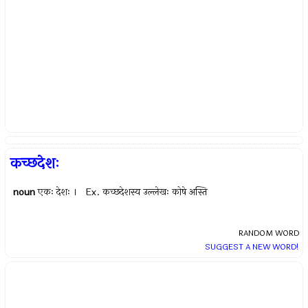
कच्छदेशः
noun
एकः देशः । Ex.
कच्छदेशस्य उल्लेखः कोषे अस्ति
RANDOM WORD
SUGGEST A NEW WORD!