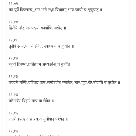
१९.०९
तत्र पूर्वे दिवसस्य_अष्ट.भागे रक्षा.विधानम् आय.व्ययौ च शृणुयात् ॥
१९.१०
द्वितीये पौर.जानपदानां कार्याणि पश्येत् ॥
१९.११
तृतीये स्नान.भोजनं सेवेत, स्वाध्यायं च कुर्वीत ॥
१९.१२
चतुर्थे हिरण्य.प्रतिग्रहम् अध्यक्षांश् च कुर्वीत ॥
१९.१३
पञ्चमे मन्त्रि.परिषदा पत्त्र.सम्प्रेषणेन मन्त्रयेत, चार.गुह्य.बोधनीयानि च बुध्येत ॥
१९.१४
षष्ठे स्वैर.विहारं मन्त्रं वा सेवेत ॥
१९.१५
सप्तमे हस्त्य्.अश्व.रथ.आयुधीयान् पश्येत् ॥
१९.१६