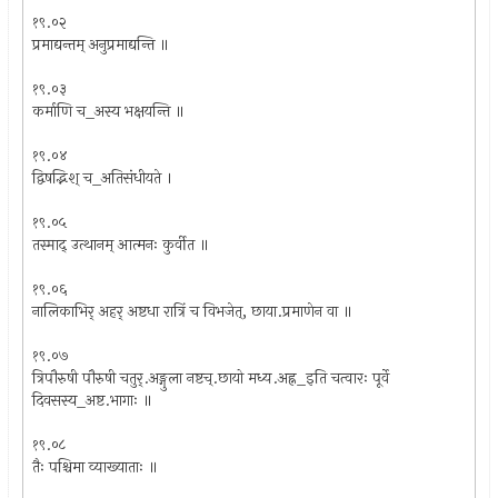
१९.०२
प्रमाद्यन्तम् अनुप्रमाद्यन्ति ॥
१९.०३
कर्माणि च_अस्य भक्षयन्ति ॥
१९.०४
द्विषद्भिश् च_अतिसंधीयते ।
१९.०५
तस्माद् उत्थानम् आत्मनः कुर्वीत ॥
१९.०६
नालिकाभिर् अहर् अष्टधा रात्रिं च विभजेत्, छाया.प्रमाणेन वा ॥
१९.०७
त्रिपौरुषी पौरुषी चतुर्.अङ्गुला नष्टच्.छायो मध्य.अह्न_इति चत्वारः पूर्वे
दिवसस्य_अष्ट.भागाः ॥
१९.०८
तैः पश्चिमा व्याख्याताः ॥