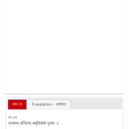
भाग १९
Translation - भाषांतर
१९.०१
राजानम् उत्थितम् अनूत्तिष्ठन्ते भृत्याः ॥