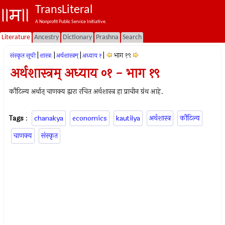
TransLiteral
A Nonprofit Public Service Initiative.
Literature
Ancestry
Dictionary
Prashna
Search
|
|
|
|
भाग १९
संस्कृत सूची
शास्त्रः
अर्थशास्त्रम्
अध्याय १
अर्थशास्त्रम् अध्याय ०१ - भाग १९
कौटिल्य अर्थात् चाणक्य द्वारा रचित अर्थशास्त्र हा प्राचीन ग्रंथ आहे.
Tags
:
chanakya
economics
kautilya
अर्थशास्त्र
कौटिल्य
चाणक्य
संस्कृत