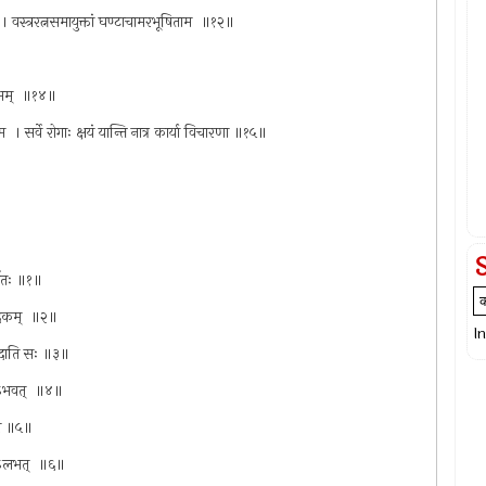
ने । वस्त्ररत्नसमायुक्तां घण्टाचामरभूषिताम ‌ ॥१२॥
शुभम् ‌ ॥१४॥
म ‌ । सर्वे रोगाः क्षयं यान्ति नात्र कार्या विचारणा ॥१५॥
्जितः ॥१॥
दिकम् ‌ ॥२॥
I
िद्ददाति सः ॥३॥
राऽभवत् ‌ ॥४॥
णवे ॥५॥
ततोऽलभत् ‌ ॥६॥