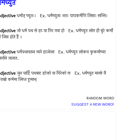
र्मच्युत
adjective
धर्मात् च्युतः। Ex.
धर्मच्युताः नराः पापकर्मणि लिप्ताः सन्ति।
adjective
जो धर्म पथ से हट या गिर गया हो Ex.
धर्मच्युत लोग ही बुरे कर्मों
ें लिप्त होते हैं ।
adjective
धर्मपथावरून मागे हटलेला Ex.
धर्मच्युत लोकच कुकर्माच्या
ार्गाने जातात.
adjective
जुन चाहिँ पथबाट हटेको वा गिरेको छ Ex.
धर्मच्‍युत मान्छे नै
राम्रो कर्ममा लिप्‍त हुन्छन्
RANDOM WORD
SUGGEST A NEW WORD!