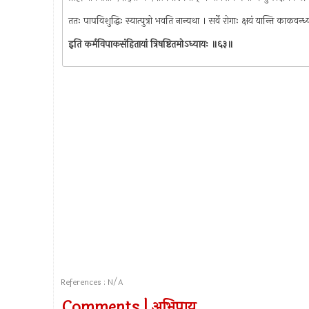
ततः पापविशुद्धिः स्यात्पुत्रो भवति नान्यथा । सर्वे रोगाः क्षयं यान्ति काकवन्
इति कर्मविपाकसंहितायां त्रिषष्टितमोऽध्यायः ॥६३॥
References : N/A
Comments | अभिप्राय