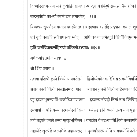
विष्णोरराटमन्त्रेण जपं कुर्याद्विचक्षणः । दद्याद्‌गां वेदविदुषे सवत्सां चैव शोभ
चन्द्रसूर्यग्रहे काश्यां स्त्रानं दानं समाचरेत् ‌ ॥१३॥
निष्कत्रयासुवर्णस्य कमलं कारयेत्ततः । ब्राह्मणाय वरारोहे प्रदद्यात ‌ कमलं 
एवं कृते वरारोहे सर्वपापक्षयो भवेत् ‌ । अपि वन्ध्या लभेत्पुत्रं चिरंजीविनमुत्तम
इति कर्मविपाकसंहितायां षष्टितमोऽध्यायः ॥६०॥
अथैकषष्टितमोऽध्यायः ६१
श्री शिव उवाच ॥
गङ्गाया दक्षिणे कूले विंध्ये च नगरोत्तमे । द्विजोप्येकोऽवसद्देवि ब्रह्मकर्मविवर
अनाचाररतो नित्यं परस्त्रीलम्पटः शठः । व्यापारं कुरुते नित्यं गोहिरण्यगजा
बहु द्रव्यमभूत्तस्य त्रिंशत्कोटिप्रमाणकम ‌ । द्रव्यस्य संग्रही नित्यं न च किंच
स्वभार्यां च परित्यज्य परभार्यारतो द्विजः । धनेश्वर इति ख्यातं तस्य नाम पु
ततो बहुगते काले तस्य मृत्युरभूत्किल । यमदूतेन वै बद‌ध्वा निक्षिप्तो नरकार्
महाघोरे सुरश्रेष्ठे कल्पमेकं तदाऽवसत् ‌ । पुनर्व्याघ्रस्य योनिं च वृकयोनिं 