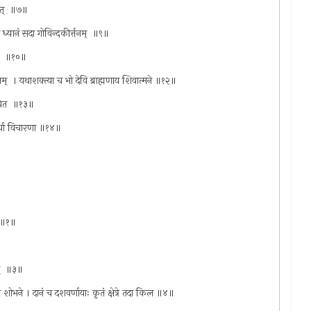
ित् ‌ ॥७॥
 ध्यानं सदा गोविन्दकीर्त्तनम् ‌ ॥९॥
म् ‌ ॥१०॥
न्धराम् ‌ । यथाशक्त्या च भो देवि ब्राह्मणाय शिवात्मने ॥१२॥
भवेत ‌ ॥१३॥
र कार्या विचारणा ॥१४॥
रः ॥१॥
त् ‌ ॥३॥
र्वणि शोभने । दानं च दशवर्णायाः कृतं क्षेत्रे तदा किल ॥४॥