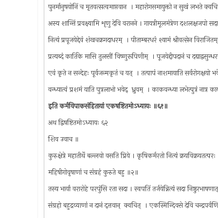
पुनर्मानुषयोनिं च मृतवत्सत्वमाप्तवान ‌ । महारोगसमायुक्तो न सुखं लभते क्वच
अस्य शान्तिं प्रवक्ष्यामि शृणु देवि वरानने । गायत्रीमूलमंत्रेण दशलक्षजपो सदा
नित्यं प्रपूजयेद्देवं शंखचक्रगदाधरम् ‌ । पीताम्बरधरं श्यामं श्रीवत्सेन विराजित
प्रत्यब्दं कार्तिके मासि तुलसीं विष्णुरूपिणीम् ‌ । पूजयेद्दीपदानं च दद्याद्वसु
एवं कृते न सन्देहः पूर्वजन्मकृतं च यत् ‌ । तत्पापं नाशमायाति सर्वरोगक्षयो 
वन्ध्यात्वं प्रशमं याति पुत्रलाभो भवेद् ‌ ध्रुवम् ‌ । काकवन्ध्या लभेत्पुत्रं नात्
इति कर्मविपाकसंहितायां एकषष्टितमोऽध्यायः ॥६१॥
अथ द्विषष्टितमोऽध्यायः ६२
शिव उवाच ॥
कुरुक्षेत्रे महातीर्थे बल्लवो वसति प्रिये । कृषिकर्मरतो नित्यं क्रयविक्रयतत्प
महिषीगोवृषाणां च संग्रहं कुरुते बहु ॥२॥
तस्य भार्या वरारोहे परपुंसि रता सदा । स्वपतिं तर्जयेन्नित्यं सदा निष्ठुरभाषणा
संग्रहो बहुद्रव्याणां न दानं द्त्तवान् ‌ क्वचित् ‌ । एकस्मिन्दिवसे देवि चन्द्रप