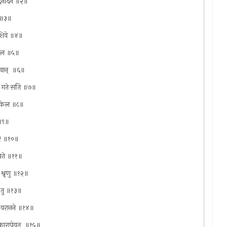
्दिनेदिने ॥२॥
ौ ॥३॥
ा शिवे ॥४॥
्किल ॥५॥
तवान् ‌ ॥६॥
ाले गते सति ॥७॥
 ‌ किल ॥८॥
 ॥९॥
्वरि ॥१०॥
जायते ॥११॥
े श्रृणु ॥१२॥
्य तु ॥१३॥
पां वरानने ॥१४॥
प्रकारापेयत् ‌ ॥१५॥