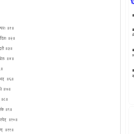
ध
तत्परः ॥१॥
म
यपीडितः ॥२॥
न्दरी ॥३॥
म
्त्रितः ॥४॥
॥५॥
न
लभत् ‌ ॥६॥
ानपि ॥७॥
ते ॥८॥
ोधिके ॥९॥
कारयेत् ‌ ॥१०॥
भवम् ‌ ॥११॥