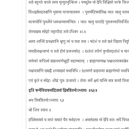
ततो बहुगते काले तस्य मृत्युरभूत्किल । यमदूतेन भो देवि निक्षिप्तो नरके 
त्रिंशद्वर्षसहस्त्राणि भुक्त्वा नरकयातनाम ‌ । पुनर्माहिषयोनिश्च जातः खलु वर
नरकयोनिं पुनर्लेभे धनधान्य्समन्वितः । जातः खलु वरारोहे पुत्रकन्याविवर्ज
रोगवान्नात्र संदेहो जङ्रापीडा ततोऽधिका ॥८॥
अस्य शान्तिं प्रवक्ष्यामि श्रृणु त्वं च यथा तथा । षडंशं च ततो दानं विप्राय वि
गायत्रीलक्षजाप्यं च ततो होमं प्रकल्पयेत् ‌ । दशांशं तर्पणं कुर्यात्तद्दशांशं च म
गामेकां कपिलां दद्यात्स्वर्णश्रृङ्रीं सहाम्बराम् ‌ । ब्राह्मणान्पश्च पश्चाशत्पक्वान्
पश्चपात्राणि दद्याद्वै शय्यादानं यथाविधि । दशवर्णा प्रदातव्या ब्राह्मणेम्यो य
एवं कृते न संदेहः शीघ्रं पुत्रः प्रजायते । रोगाः सर्वे क्षयं यान्ति नात्र कार्या
इति कर्मविपाकसंहितायां द्विषष्टितमोऽध्यायः ॥६२॥
अथ त्रिषष्टितमोऽध्यायः ६३
श्री शिव उवाच ॥
हस्तिनाख्यं च नगरं ख्यातं चैव मनोहरम ‌ । अवसंस्तत्र भो देवि नराः सर्वे वि