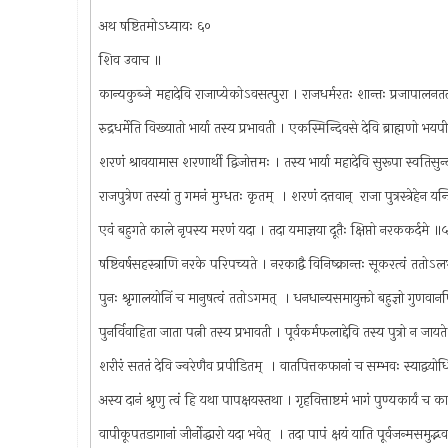
अथ षष्टितमोऽध्यायः ६०
शिव उवाच ॥
कान्यकुब्जे महादेवि राजाप्येकोऽवसत्पुरा । राजधर्मरतः शान्तः प्रजापालन
रुद्रधर्मेति विख्यातो भार्या तस्य प्रभावती । एकस्मिन्दिवसे देवि ब्राह्मणो भ
शरणं श्रावयामास शरणार्थी द्विजोत्तमः । तस्य भार्या महादेवि सुरूपा स्वतिसु
राजपुत्रेण तस्यां तु गमनं मुग्धतः कृतम् ‌ । शरणं दत्तवान् ‌ राजा पुत्रस्त्रेहेन यन
एवं बहुगते काले नृपस्य मरणं यदा । तदा यमाज्ञया दूतैः क्षिप्तो नरककर्दमे 
षष्टिवर्षसहस्त्राणि नरके परिपच्यते । नरकाद्वै विनिष्क्रान्तः सूकरत्वं ततोऽ
पुनः श्रृगालयोनिं च मानुषत्वं ततोऽगमत् ‌ । धनधान्यसमायुक्तो बहुज्ञो गुणव
पुनर्विवाहिता जाता पत्नी तस्य प्रभावती । पूर्वकर्मफलाद्देवि तस्य पुत्रो न जाय
शरीरं सततं देवि ज्वरेणैव प्रपीडितम् ‌ । वातपित्तकफानां च सम्भवः स्याद्वय
अस्य दानं श्रृणु त्वं हि यथा पापक्षयस्तथा । गृहवित्ताष्टमं भागं पुण्यकार्यं च 
वापीकूपतडागानां जीर्नोद्धारो यदा भवेत् ‌ । तदा पापं क्षयं याति पूर्वजन्मसमुद्