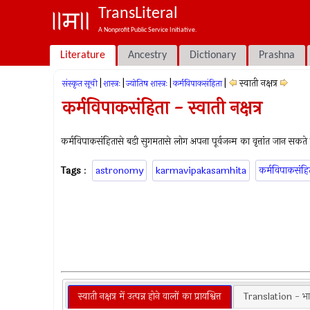
TransLiteral
A Nonprofit Public Service Initiative.
Literature
Ancestry
Dictionary
Prashna
|
|
|
|
स्वाती नक्षत्र
संस्कृत सूची
शास्त्रः
ज्योतिष शास्त्रः
कर्मविपाकसंहिता
कर्मविपाकसंहिता - स्वाती नक्षत्र
कर्मविपाकसंहितासे बडी सुगमतासे लोग अपना पूर्वजन्म का वृत्तांत जान सकते ह
Tags
:
astronomy
karmavipakasamhita
कर्मविपाकसंहि
स्वाती नक्षत्र में उत्पन्न होने वालों का प्रायश्वित्त
Translation - भा