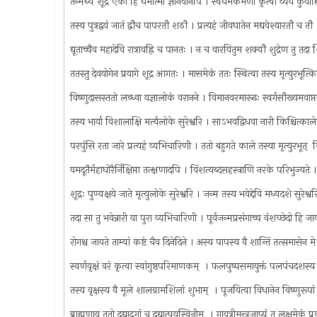
तन्मध्ये शूद्र एको हि धर्मात्मा ज्ञानवानपि । स्वधर्मकर्मणा कृत्वा व्ययं कुर्याद
तस्य पुत्रद्वयं जातं द्वौच पापरतौ शठौ । प्रत्यहं जीवघातेन मद्यवेश्यारतौ च त
द्यूताच्चैव महादेवि रात्रावह्रि च पानतः । न च वारयितुम शक्यौ शुद्रेण तु तद
ततस्तु देवयोगेन प्रयागे शूद्र आगतः । मासमेकं ततः स्थित्वा तस्य मृत्युरभूत
विष्णुदासस्ततो लब्ध्वा यज्ञालोकं वरानने । विमानवरमारूढः स्वर्गसौख्यमवाप्
तस्य भार्या विशालाक्षि मर्त्यलोके सुरेश्वरि । साऽभवद्विधवा नारी किश्चित्क
परपुंसि रता जारे प्रत्यहं व्यभिचारिणी । ततो बहुगते काले तस्या मृत्युरभूत्
यमदूतैर्महाघोरैर्निक्षिप्ता तत्क्षणादपि । विंशत्यब्दसहस्त्राणि नरके परिभुज्यते
शूद्रः पुण्यक्षये जाते मृत्युलोके सुरेश्वरि । जन्म तस्य भवेद्देवि मध्यदशे सुरेश
तदा सा तु भवेन्नारी या पुरा व्यभिचारिणी । पूर्वजन्मप्रसंगाच्च वंशच्छेदो हि 
रोगश्च जायते ताम्यां कष्टं चैव दिनेदिने । अस्य पापस्य वै शान्तिं तत्समासेन म
स्वर्णवृक्षं वरं कृत्वा स्वांगुष्ठपरिमाणकम् ‌ । फलपुष्पसमायुक्तं पलपंचदशस
तस्य वृक्षस्य वै मूले शालग्रामशिलां शुभाम् ‌ । पूजयित्वा विधानेन विष्णुरू
ब्राह्मणाय ततो दद्याद्‌गां च दद्यात्पयस्विनीम् ‌ । गायत्रीमन्त्रजाप्यं तु लक्षमेकं 