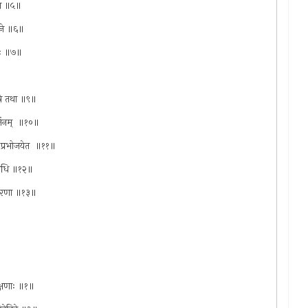
किल ॥५॥
ानने ॥६॥
ितः ॥७॥
दुषे तथा ॥९॥
ार्जनम् ‌ ॥१०॥
नेन प्रभोजयेत ‌ ॥११॥
थाविधि ॥१२॥
 विचारणा ॥१३॥
चक्षणाः ॥१॥