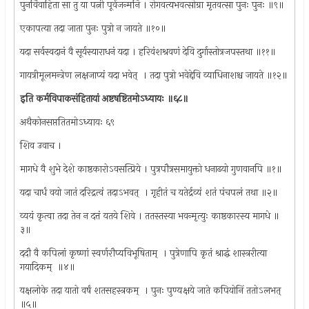
पुनर्विवाहिता सा तु या पत्नी पूर्वजन्मनि । रोगवत्यभवत्सोग्रा मृतवत्सा पुनः पुनः ॥९॥
एकापत्या तदा जाता पुनः पुत्रो न जायते ॥१०॥
यदा सर्वस्वदानं वै सूर्यस्याराधनं यदा । हरिवंशश्रवणं देवि दुर्गास्तोत्रजपस्तथा ॥११॥
गायत्रीमूलमन्त्रेण लक्षजाप्यं यदा भवेत् ‌ । तदा पुत्रो भवेद्देवि व्याधिनाशश्च जायते ॥१२॥
इति कर्मविपाकसंहितायां अष्टषष्टितमोऽध्यायः ॥६८॥
अथैकोनसप्ततितमोऽध्यायः ६९
शिव उवाच ।
मागधे वै शुभे देशे काष्ठकारोऽवसत्प्रिये । पुत्रपौत्रसमायुक्तो धनाढयो गुणवानपि ॥१॥
यदा चार्धं वयो जातं दरिद्रत्वं तदाऽभवत् ‌ । गृहीतं च यतेर्द्रव्यं शतं पंचपलं तथा ॥२॥
व्ययं कृत्वा तदा तेन न दत्तं यतये शिवे । ततस्तस्या भवन्मृत्युः काष्ठकारस्य मागधे ॥
३॥
ददौ वै कपिलां कृष्णां स्वर्णरौप्यविभूषिताम् ‌ । पुत्रेणापि कृतं श्राद्धं शास्त्ररीत्या
गयादिकम् ‌ ॥४॥
यक्षलोके तदा यातो वर्षं शतसहस्त्रकम् ‌ । पुनः पुण्यक्षये जाते कपियोनिं ततोऽलभत् ‌
॥५॥