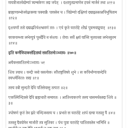
गायत्रीजातवेदोम्यां त्र्यम्बकेण तदा जपेत् ‌ । दशायुतप्रमाणेन हवनं मार्जनं तथा ॥११॥
ब्राह्मणान्भोजयेद्भक्त्या पक्वान्नैः पायसेन च । विप्रेम्यो दक्षिणां दद्याद्वस्त्ररत्नविभूषिताम ‌
॥१२॥
द्शवर्णां ततो दद्याद्धरिवंशश्रवणं ततः । एवं कृते वरारोहे शीघ्रं पुत्रमवाप्नुयात् ‌ ॥१३॥
काकवन्ध्या लभेत्पुत्रं पुनर्देवि न संशयः । रोगाः सर्वे क्षयं यान्ति मृतवत्सा लभेत्सुतम ‌
॥१४॥
इति कर्मविपाकसंहितायां सप्ततितमोऽध्यायः ॥७०॥
अथैकसप्ततितमोऽध्यायः ७१
शिव उवाच । वन्दी जनो वसत्येकः सौराष्ट्रविषये शुभे । स कविर्भाग्यवान्देवि
स्वधर्मनिरतः सदा ॥१॥
तस्य स्त्री सुन्दरी देवि पतिसेवासु तत्परा ॥२॥
एकस्मिन्दिवसे देवि ब्रह्मचारी समागतः । आतिथ्यकरणे तस्य चासमर्थस्तदा शिवे ॥
३॥
उपोषणं कृतं तेन द्वारे वन्दिजनस्य च । प्रभाते स वरारोहे शापं दत्त्वा गतस्तु वै ॥४॥
ततस्तु दैवयोगेन मार्जारी तत्र सूतिका । पंच पुत्रा वरारोहे घातितास्तेन भामिनि ॥