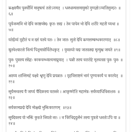
ऋक्षस्यैव पुनर्योनिं मानुषत्वं ततोऽगमत् ‌ । धनधान्यसमायुक्तो गुणज्ञोऽप्यतिसुन्दरः ॥
६॥
पूर्वजन्मनि भो देवि काष्ठच्छेदः कृतः सदा । तेन पापेन भो देवि शरीरे महती व्यथा ॥
७॥
यतेर्द्रव्यं गृहीतं च न दत्तं यतये यतः । तेन जातः सुतो देवि ऋणसम्बन्धकारणात् ‌ ॥८॥
द्यूतवेश्यारतो नित्यं पितृमात्रोर्विरोधकृत् ‌ । युवरूपो यदा जातस्तदा मृत्युश्च जायते ॥९॥
पुनः पुत्रस्य संदेहः काकवन्ध्यात्वमाप्रुयात् ‌ । पत्नी तस्य वरारोहे मृतवत्सा पुनः पुनः ॥
१०॥
अस्य्य शान्तिमहं वक्ष्ये श्रृणु देवि प्रयत्नतः । गृहवित्ताष्टमं भागं पुण्यकार्यं च कारयेत् ‌ ॥
११॥
सूर्यमन्त्रस्य वै जाप्यं वैदिकस्य वरानने । आकृष्णेति महामंत्रः सर्वव्याधिविनाशनः ॥
१२॥
सर्वकामप्रदो देवि मोक्षदो भुक्तिकारणम् ‌ ॥१३॥
सूर्यदेवस्य यो भक्तिं कुरुते नियतो नरः । न किंचिद्‌दुर्लभं तस्य पुत्रतो धनतोऽपि वा ॥
१४॥