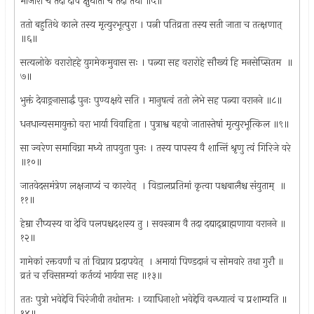
मार्जारी च तदा देवि क्षुधार्ता च तदा तथा ॥५॥
ततो बहुतिथे काले तस्य मृत्युरभूत्पुरा । पत्नी पतिव्रता तस्य सती जाता च तत्क्षणात् ‌
॥६॥
सत्यलोके वरारोह्हे युगमेकमुवास सः । पत्न्या सह वरारोहे सौख्यं हि मनसेप्सितम ‌ ॥
७॥
भुक्तं देवाङ्रनासार्द्धं पुनः पुण्यक्षये सति । मानुषत्वं ततो लेभे सह पत्न्या वरानने ॥८॥
धनधान्यसमायुक्तो वरा भार्या विवाहिता । पुत्राश्व बहवो जातास्तेषां मृत्युरभूत्किल ॥९॥
सा ज्वरेण समाविग्ना मध्ये तापयुता पुनः । तस्य पापस्य वै शान्तिं श्रृणु त्वं गिरिजे वरे
॥१०॥
जातवेदसमंत्रेण लक्षजाप्यं च कारयेत् ‌ । विडालप्रतिमां कृत्वा पश्चबालैश्च संयुताम् ‌ ॥
११॥
हेम्रा रौप्यस्य वा देवि पलपश्चदशस्य तु । सवस्त्राम वै तदा दद्याद्‌ब्राह्मणाया वरानने ॥
१२॥
गामेकां रक्तवर्णां च तां विप्राय प्रदापयेत् ‌ । अमायां पिण्डदानं च सोमवारे तथा गुरौ ॥
व्रतं च रविसप्तम्यां कर्तव्यं भार्यया सह ॥१३॥
ततः पुत्रो भवेद्देवि चिरंजीवी तथोत्तमः । व्याधिनाशो भवेद्देवि वन्ध्यात्वं च प्रशाम्यति ॥
१४॥