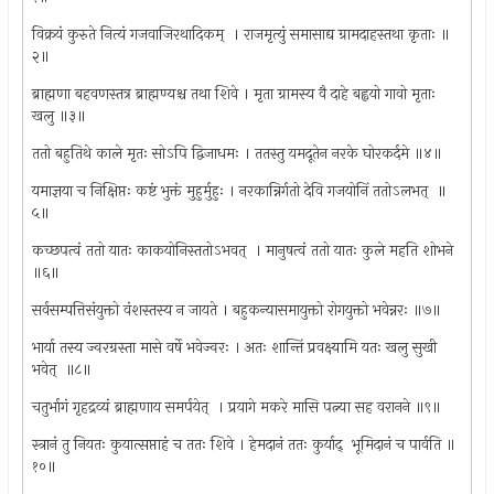
विक्रयं कुरुते नित्यं गजवाजिरथादिकम् ‌ । राजमृत्युं समासाद्य ग्रामदाहस्तथा कृताः ॥
२॥
ब्राह्मणा बहवणस्तत्र ब्राह्मण्यश्च तथा शिवे । मृता ग्रामस्य वै दाहे बह्वयो गावो मृताः
खलु ॥३॥
ततो बहुतिथे काले मृतः सोऽपि द्विजाधमः । ततस्तु यमदूतेन नरके घोरकर्दमे ॥४॥
यमाज्ञया च निक्षिप्तः कष्टं भुक्तं मुहुर्मुहुः । नरकान्निर्गतो देवि गजयोनिं ततोऽलभत् ‌ ॥
५॥
कच्छपत्वं ततो यातः काकयोनिस्ततोऽभवत् ‌ । मानुषत्वं ततो यातः कुले महति शोभने
॥६॥
सर्वसम्पत्तिसंयुक्तो वंशस्तस्य न जायते । बहुकन्यासमायुक्तो रोगयुक्तो भवेन्नरः ॥७॥
भार्या तस्य ज्वरग्रस्ता मासे वर्षे भवेज्वरः । अतः शान्तिं प्रवक्ष्यामि यतः खलु सुखी
भवेत् ‌ ॥८॥
चतुर्भागं गृहद्रव्यं ब्राह्मणाय समर्पयेत् ‌ । प्रयागे मकरे मासि पत्न्या सह वरानने ॥९॥
स्त्रानं तु नियतः कुयात्सप्ताहं च ततः शिवे । हेमदानं ततः कुर्याद् ‌ भूमिदानं च पार्वति ॥
१०॥