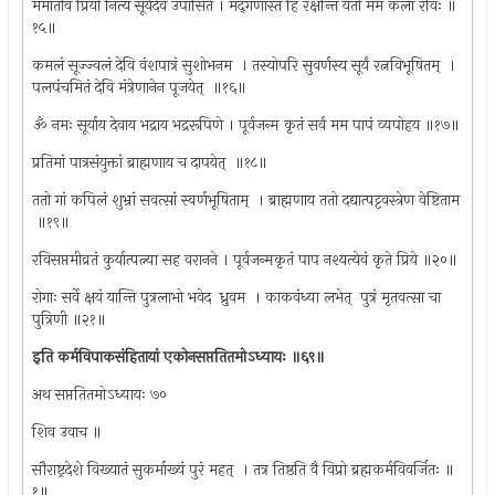
ममातीव प्रियो नित्यं सूर्यदेव उपासिते । मद्‌गणास्तं हि रक्षन्ति यतो मम कला रविः ॥
१५॥
कमलं सूज्ज्वलं देवि वंशपात्रं सुशोभनम ‌ । तस्योपरि सुवर्णस्य सूर्यं रत्नविभूषितम् ‌ ।
पलपंचमितं देवि मंत्रेणानेन पूजयेत् ‌ ॥१६॥
ॐ नमः सूर्याय देवाय भद्राय भद्ररूपिणे । पूर्वजन्म कृतं सर्वं मम पापं व्यपोहय ॥१७॥
प्रतिमां पात्रसंयुक्तां ब्राह्मणाय च दापयेत् ‌ ॥१८॥
ततो गां कपिलं शुभ्रां सवत्सां स्वर्णभूषिताम् ‌ । ब्राह्मणाय ततो दद्यात्पट्टवस्त्रेण वेष्टिताम
‌ ॥१९॥
रविसप्तमीव्रतं कुर्यात्पत्न्या सह वरानने । पूर्वजन्मकृतं पाप नश्यत्येवं कृते प्रिये ॥२०॥
रोगाः सर्वे क्षयं यान्ति पुत्रलाभो भवेद ‌ ध्रुवम ‌ । काकवंध्या लभेत् ‌ पुत्रं मृतवत्सा चा
पुत्रिणी ॥२१॥
इति कर्मविपाकसंहितायां एकोनसप्ततितमोऽध्यायः ॥६९॥
अथ सप्ततितमोऽध्यायः ७०
शिव उवाच ॥
सौराष्ट्रदेशे विख्यातं सुकर्माख्यं पुरं महत् ‌ । तत्र तिष्ठति वै विप्रो ब्रह्मकर्मविवर्जितः ॥
१॥