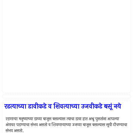
रडत्याच्या डावीकडे व शिवत्याच्या उजवीकडे बसूं नये
रडणार्‍या मनुष्याच्या डाव्या बाजूस बसल्यास त्याचा डावा हात अश्रू पुसतांना आपल्या
अंगावर पडण्याचा संभव असतो व शिवणार्‍याच्या उजव्या बाजूस बसल्यास सूयी टोंचण्याचा
संभव असतो.