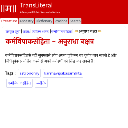
TransLiteral
A Nonprofit Public Service Initiative.
Literature
Ancestry
Dictionary
Prashna
Search
|
|
|
|
अनुराधा नक्षत्र
संस्कृत सूची
शास्त्रः
ज्योतिष शास्त्रः
कर्मविपाकसंहिता
कर्मविपाकसंहिता - अनुराधा नक्षत्र
कर्मविपाकसंहितासे बडी सुगमतासे लोग अपना पूर्वजन्म का वृत्तांत जान सकते है और
विधिपूर्वक प्रायश्चित्त करने से अपने मनोरथों को सिद्ध कर सकते है।
Tags
:
astronomy
karmavipakasamhita
कर्मविपाकसंहिता
ज्योतिष