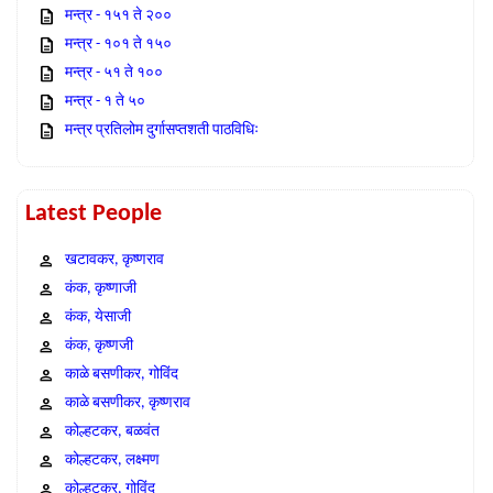
मन्त्र - १५१ ते २००
मन्त्र - १०१ ते १५०
मन्त्र - ५१ ते १००
मन्त्र - १ ते ५०
मन्त्र प्रतिलोम दुर्गासप्तशती पाठविधिः
Latest People
खटावकर, कृष्णराव
कंक, कृष्णाजी
कंक, येसाजी
कंक, कृष्णजी
काळे बसणीकर, गोविंद
काळे बसणीकर, कृष्णराव
कोल्हटकर, बळवंत
कोल्हटकर, लक्ष्मण
कोल्हटकर, गोविंद