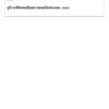
इति कर्मविपाकसंहितायां एकसप्ततितमोऽध्यायः ॥७१॥