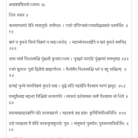
अथाष्टषष्टितमोऽध्यायः ६८
शिव उवाच ॥
कल्याणनगरे देवि मायापुर्याः समीपतः । एको वणिग्जनोऽप्यासीद्धनाढयो धनगर्वितः ॥
१॥
क्रयं च कुरुते नित्यं विक्रयं च सदाऽकरोत् ‌ । महालोभवशाद्देवि न दानं कुरुते क्वचित् ‌
॥२॥
तस्य भार्या विशालाक्षि पुंश्चली कुलटाऽधमा । पुत्रद्वयं वरारोहे पुंश्चल्यां समभूत्तदा ॥३॥
एको द्यूतरतः पुत्रो द्वितीयो ब्राह्मणीरतः । वैश्येनैव विशालाक्षि धनं च बहु सश्चितम् ‌ ॥
४॥
प्रत्यहं भुज्ये छागविक्रयं कुरुते सदा । वृद्धे सति महादेवि वैश्यस्य मरणं ह्यभूत् ‌ ॥५॥
यमदूतैस्तदा बद्ध्वा निक्षिप्तो नरकार्णवे । स्वरूपं दर्शयामास तस्मै वैश्यायय भो शिवे ॥
६॥
नवत्यब्दसहस्त्राणि घोरे नरकदारुणे । महाकष्टं तदा प्राप्तः कृमिभिर्घोररूपिभिः ॥७॥
ततो व्याघ्रस्य वै योनिं काककुक्कुटयोः पुनः । मानुषत्वं पुनर्यातः पुत्रकन्याविवर्जितः ॥
८॥