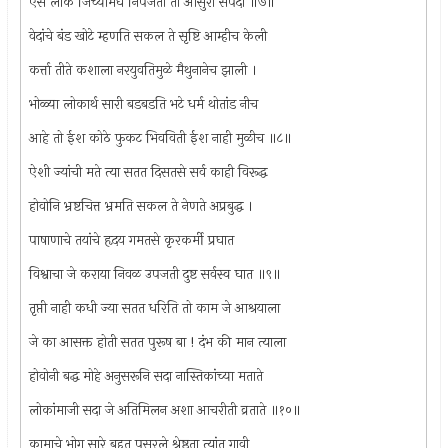
ऐसे लोक जिच्यामधे निपजती ती आसुरी संपदा ॥७॥
वेदांचे बंड खोटे म्हणति सकल ते सृष्टि आम्हीच केली
कर्त्ता तीते कशाला नरयुवतिमुळे मैथुनानेच झाली ।
भोळ्या लोकार्थ सारी बडबडति भटे धर्म थोतांड नीच
आहे तो ईश कोठे फुकट भिवविती ईश नाही मुळीच ॥८॥
ऐशी ज्यांची मते त्या सतत दिसतसे सर्व काही विरूद्ध
होवोनि भ्रष्टचित्त भ्रमति सकल ते नेणते अप्रबुद्ध ।
पाषाणाचे तयांचे हृदय गमतसे कृरकर्मी प्रघात
विश्वाचा जे कराया निवळ उपजती दुष्ट सर्वस्व घात ॥९॥
तृप्ती नाही कधी ज्या सतत धरिति तो काम जे आश्रयाला
जे का आसक्त होती सतत पुरूष बा ! दंभ की मान त्याला
होवोनी बद्ध मोहे अनुसरूनि सदा नास्तिकांच्या मताते
लोकांमाजी सदा जे अतिमिलन अशा आचरीती व्रताते ॥१०॥
कामाचे भोग सारे बहुत पसरले श्रेष्ठता त्यांत गावी