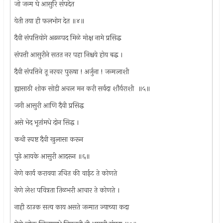
जो जन्म घे आसुरि संपदेत
येती तया ही फलभोग देत ॥४॥
दैवी संपत्तियोगे अढळपद मिळे मोक्ष नामे प्रसिद्ध
संपत्ती आसुरीने सतत नर पहा निश्चये होय बद्ध ।
दैवी संपत्तिने तू नरवर पुरूषा ! अर्जुना ! जन्मलाशी
ह्यासाठी शोक सोडी अचल मन करी सर्वदा शौर्यराशी ॥५॥
जगी आसुरी आणि दैवी प्रसिद्ध
असे भेद भूतांमधे दोन सिद्ध ।
कथी स्पष्ट दैवी खुलासा करून
पुढे आयके आसुरी आदरून ॥६॥
नेणे कार्य करावया उचित की वाईट ते कोणते
नेणे लेश पवित्रता तिळभरी आचार ते कोणते ।
नाही ठाउक सत्य काय असते जन्मात ज्याच्या कदा