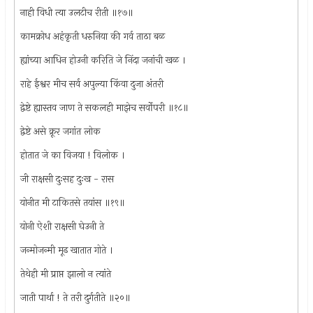
नाही विधी त्या उलटीच रीती ॥१७॥
कामक्रोध अहंकृती धरुनिया की गर्व ताठा बळ
ह्यांच्या आधिन होउनी करिति जे निंदा जनांची खळ ।
राहे ईश्वर मीच सर्व अपुल्या किंवा दुजा अंतरी
द्वेष्टे ह्यास्तव जाण ते सकलही माझेच सर्वोपरी ॥१८॥
द्वेष्टे असे क्रूर जगांत लोक
होतात जे का विजया ! विलोक ।
जी राक्षसी दुःसह दुःख - रास
योनीत मी टाकितसे तयांस ॥१९॥
योनी ऐशी राक्षसी घेउनी ते
जन्मोजन्मी मूढ खातात गोते ।
तेथेही मी प्राप्त झालो न त्यांते
जाती पार्था ! ते तरी दुर्गतीते ॥२०॥