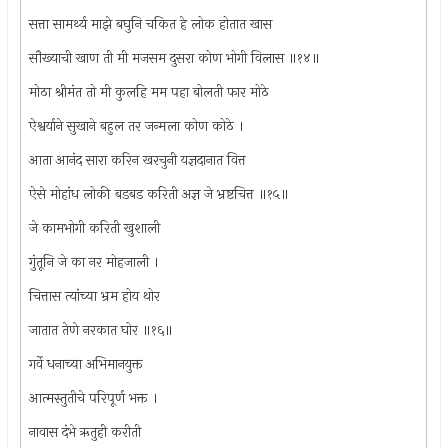
सत्ता सामर्थ्य माझे बघुनि चकित हे लोक होतात खास
सौख्याची खाण ती मी मजसम दुसरा कोण भोगी विलास ॥१४॥
मोठा श्रीमंत तो मी कुलहि मम पहा बोलती फार मोठे
ऐश्वर्याने सुखाने बहुल तर जन्मला कोण कोठे ।
आता आनंद सारा करिन खरचुनी यज्ञदानात वित्त
ऐसे मोहांध लोकी बडबड करिती अज्ञ जे भ्रष्टचित्त ॥१५॥
जे कामभोगी करिती खुशाली
गुंतूनि जे का नर मोहजाली ।
चित्तास त्यांच्या भ्रम होय थोर
जातात तेणे नरकात घोर ॥१६॥
गर्वे धनाच्या अभिमानयुक्त
आत्मस्तुतीचे परिपूर्ण भक्त ।
नावास दंभे ऋतुही करीती