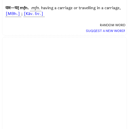
यान—वत्
mfn.
mfn.
having a carriage or travelling in a carriage,
[MBh.]
;
[Kāv. &c.]
RANDOM WORD
SUGGEST A NEW WORD!