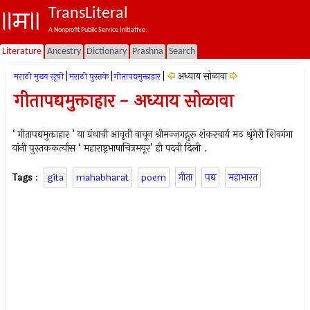
TransLiteral
A Nonprofit Public Service Initiative.
Literature
Ancestry
Dictionary
Prashna
Search
|
|
|
अध्याय सोळावा
मराठी मुख्य सूची
मराठी पुस्तके
गीतापद्यमुक्ताहार
गीतापद्यमुक्ताहार - अध्याय सोळावा
‘ गीतापद्यमुक्ताहार ’ या ग्रंथाची आवृत्ती वाचून श्रीमज्जगद्गुरू शंकरचार्य मठ श्रृंगेरी शिवगंगा
यांनी पुस्तककर्त्यास ‘ महाराष्ट्रभाषाचित्रमयूर’ ही पदवी दिली .
Tags
:
gita
mahabharat
poem
गीता
पद्य
महाभारत