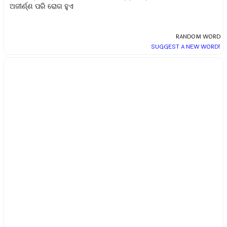
ଅଜୀର୍ଣ୍ଣ ପରି ରୋଗ ହୁଏ
RANDOM WORD
SUGGEST A NEW WORD!