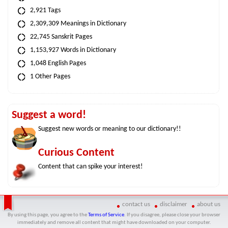
2,921 Tags
2,309,309 Meanings in Dictionary
22,745 Sanskrit Pages
1,153,927 Words in Dictionary
1,048 English Pages
1 Other Pages
Suggest a word!
Suggest new words or meaning to our dictionary!!
Curious Content
Content that can spike your interest!
contact us
disclaimer
about us
By using this page, you agree to the
Terms of Service
. If you disagree, please close your browser
immediately and remove all content that might have downloaded on your computer.