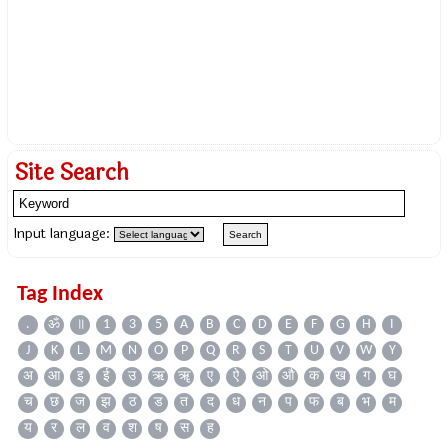
Site Search
Input language:
Tag Index
.
ॐ
॥
1
3
5
A
B
C
D
E
F
G
H
I
J
K
L
M
N
O
P
Q
R
S
T
U
V
W
Y
अ
आ
इ
ई
उ
ऋ
ॠ
ए
ऐ
ओ
औ
क
ख
ग
घ
च
छ
ज
झ
ठ
ड
त
द
ध
न
प
फ
ब
भ
म
य
र
ल
व
श
ष
स
ह