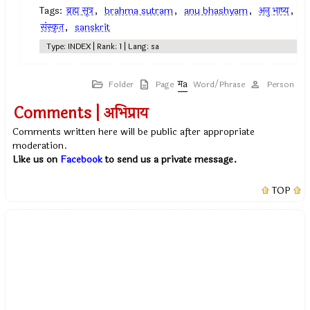
Tags:
ब्रह्म सूत्र
,
brahma sutram
,
anu bhashyam
,
अनु भाष्य
,
संस्कृत
,
sanskrit
Type: INDEX | Rank: 1 | Lang: sa
Folder
Page
Word/Phrase
Person
Comments | अभिप्राय
Comments written here will be public after appropriate
moderation.
Like us on
Facebook
to send us a private message.
TOP