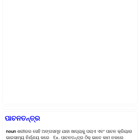
ପାଚନତନ୍ତ୍ର
noun
ଶରୀରର ସେହି ଅଙ୍ଗସମୂହ ଯାହା ଖାଦ୍ୟକୁ ପଚାଏ ଏବଂ ପାଚନ କ୍ରିୟାର
ଭାରସାମ୍ୟ ନିର୍ଣ୍ଣୟ କରେ Ex.
ପାଚନତନ୍ତ୍ର ଠିକ୍ ଭାବେ କାମ ନକଲେ