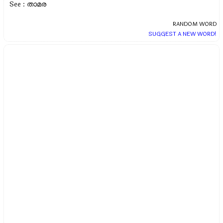
See : താമര
RANDOM WORD
SUGGEST A NEW WORD!