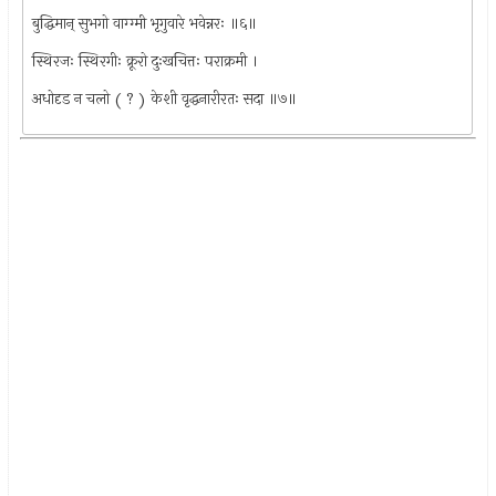
बुद्धिमान् सुभगो वाग्ग्मी भृगुवारे भवेन्नरः ॥६॥
स्थिरजः स्थिरगीः क्रूरो दुःखचित्तः पराक्रमी ।
अधोदृड न चलो ( ? ) केशी वृद्धनारीरतः सदा ॥७॥