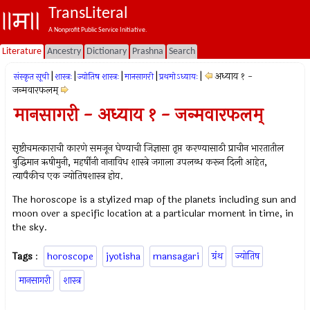
TransLiteral
A Nonprofit Public Service Initiative.
Literature
Ancestry
Dictionary
Prashna
Search
|
|
|
|
|
अध्याय १ -
संस्कृत सूची
शास्त्रः
ज्योतिष शास्त्रः
मानसागरी
प्रथमोऽध्यायः
जन्मवारफलम्
मानसागरी - अध्याय १ - जन्मवारफलम्
सृष्टीचमत्काराची कारणे समजून घेण्याची जिज्ञासा तृप्त करण्यासाठी प्राचीन भारतातील
बुद्धिमान ऋषीमुनी, महर्षींनी नानाविध शास्त्रे जगाला उपलब्ध करून दिली आहेत,
त्यापैकीच एक ज्योतिषशास्त्र होय.
The horoscope is a stylized map of the planets including sun and
moon over a specific location at a particular moment in time, in
the sky.
Tags
:
horoscope
jyotisha
mansagari
ग्रंथ
ज्योतिष
मानसागरी
शास्त्र