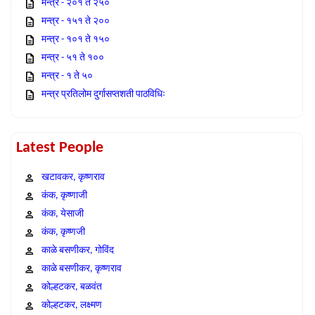
मन्त्र - २०१ ते २५०
मन्त्र - १५१ ते २००
मन्त्र - १०१ ते १५०
मन्त्र - ५१ ते १००
मन्त्र - १ ते ५०
मन्त्र प्रतिलोम दुर्गासप्तशती पाठविधिः
Latest People
खटावकर, कृष्णराव
कंक, कृष्णाजी
कंक, येसाजी
कंक, कृष्णजी
काळे बसणीकर, गोविंद
काळे बसणीकर, कृष्णराव
कोल्हटकर, बळवंत
कोल्हटकर, लक्ष्मण