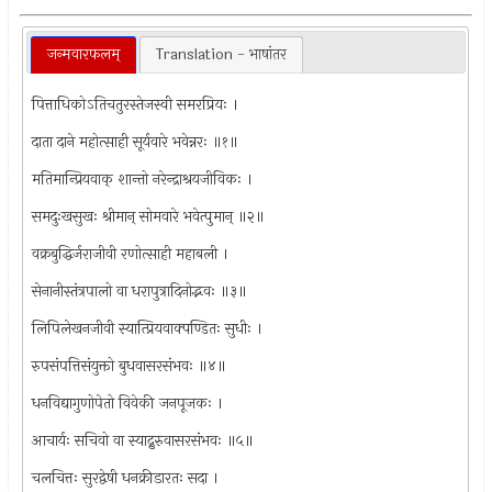
जन्मवारफलम्
Translation - भाषांतर
पित्ताधिकोऽतिचतुरस्तेजस्वी समरप्रियः ।
दाता दाने महोत्साही सूर्यवारे भवेन्नरः ॥१॥
मतिमान्प्रियवाक् शान्तो नरेन्द्राश्रयजीविकः ।
समदुःखसुखः श्रीमान् सोमवारे भवेत्पुमान् ॥२॥
वक्रबुद्धिर्जराजीवी रणोत्साही महाबली ।
सेनानीस्तंत्रपालो वा धरापुत्रादिनोद्भवः ॥३॥
लिपिलेखनजीवी स्यात्प्रियवाक्पण्डितः सुधीः ।
रुपसंपत्तिसंयुक्तो बुधवासरसंभवः ॥४॥
धनविद्यागुणोपेतो विवेकी जनपूजकः ।
आचार्यः सचिवो वा स्याद्नुरुवासरसंभवः ॥५॥
चलचित्तः सुरद्वेषी धनक्रीडारतः सदा ।