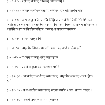
३ - ३-१७ - रक्षार्थम् वेदानाम् अध्येयम् व्याकरणम् ।
३ - ४-१७ - लोपागमवर्णविकारज्ञः हि सम्यक् वेदान् परिपालयिष्यति ।
३ - ५-१७ - ऊहः खलु अपि. न सर्वैः लिङ्गैः न च सर्वाभिः विभक्तिभिः वेदे मन्त्राः
निगदिताः. ते च अवश्यम् यज्ञगतेन यथायथम् विपरिणमयितव्याः. तान् न अवैयाकरणः
शक्नोति यथायथम् विपरिणमयितुम्. तस्मात् अध्येयम् व्याकरणम् ।
३ - ६-१७ - आगमः खलु अपि ।
३ - ७-१७ - ब्राह्मणेन निष्कारणः धर्मः षडङ्गः वेदः अध्येयः ज्ञेयः इति ।
३ - ८-१७ - प्रधानम् च षट्सु अङ्गेषु व्याकरणम् ।
३ - ९-१७ - प्रधाने च कृतः यत्नः फलवान् भवति ।
३ - १०-१७ - लघ्वर्थम् च अध्येयम् व्याकरणम्. ब्राह्मणेन अवश्यम् शब्दाः ज्ञेयाः
इति ।
३ - ११-१७ - न च अन्तरेण व्याकरणम् लघुना उपायेन शब्दाः शक्याः ज्ञातुम् ।
३ - १२-१७ - असन्देहार्थम् च अध्येयम् व्याकरणम् ।