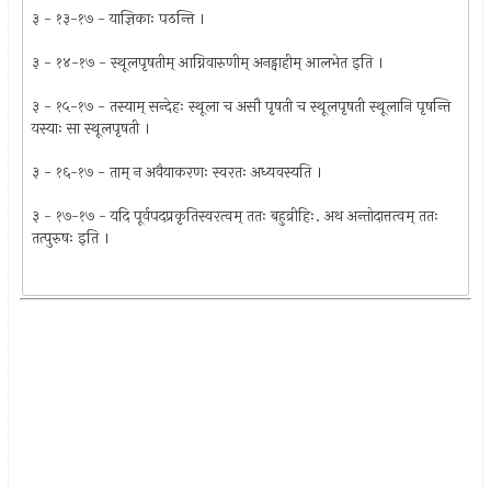
३ - १३-१७ - याज्ञिकाः पठन्ति ।
३ - १४-१७ - स्थूलपृषतीम् आग्निवारुणीम् अनड्वाहीम् आलभेत इति ।
३ - १५-१७ - तस्याम् सन्देहः स्थूला च असौ पृषती च स्थूलपृषती स्थूलानि पृषन्ति
यस्याः सा स्थूलपृषती ।
३ - १६-१७ - ताम् न अवैयाकरणः स्वरतः अध्यवस्यति ।
३ - १७-१७ - यदि पूर्वपदप्रकृतिस्वरत्वम् ततः बहुव्रीहिः. अथ अन्तोदात्तत्वम् ततः
तत्पुरुषः इति ।