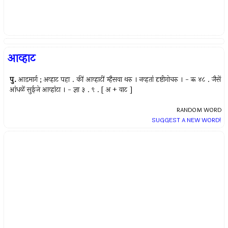
आव्हाट
पु.
आडमार्ग ; अव्हाट पहा . कीं आव्हाटीं म्हैसवा थरु । नव्हतां दृष्टीगोचरु । - ऋ ४८ . जैसें
आंधळें सुईजे आव्हांटा । - ज्ञा ३ . ९ . [ अ + वाट ]
RANDOM WORD
SUGGEST A NEW WORD!