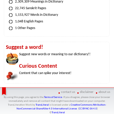
2,309,309 Meanings in Dictionary
22,745 Sanskrit Pages
1,153,927 Words in Dictionary
1,048 English Pages
1 Other Pages
Suggest a word!
Suggest new words or meaning to our dictionary!!
Curious Content
Content that can spike your interest!
contact us
disclaimer
about us
By using this page, you agree to the
Terms of Service
. If you disagree, please close your browser
immediately and remove all content that might have downloaded on your computer.
TransLiteration Work
by
TransLiteral
is licensed under a
Creative Commons Attribution-
NonCommercial-ShareAlike 4.0 International License
. (
CC BY-NC-SA 4.0
)
©
TransLiteral