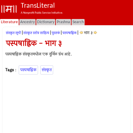
TransLiteral
A Nonprofit Public Service Initiative.
Literature
Ancestry
Dictionary
Prashna
Search
|
|
|
|
भाग ३
संस्कृत सूची
संस्कृत स्तोत्र साहित्य
पुस्तकं
पस्पषाह्निक
पस्पषाह्निक - भाग ३
पस्पषाह्निक संस्कृतमधील एक दुर्मिळ ग्रंथ आहे.
Tags
:
पस्पषाह्निक
संस्कृत