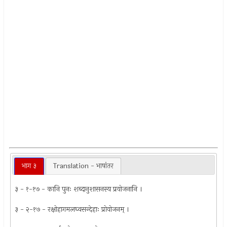
भाग ३
Translation - भाषांतर
३ - १-१७ - कानि पुनः शब्दानुशासनस्य प्रयोजनानि ।
३ - २-१७ - रक्षोहागमलघ्वसन्देहाः प्रोयोजनम् ।