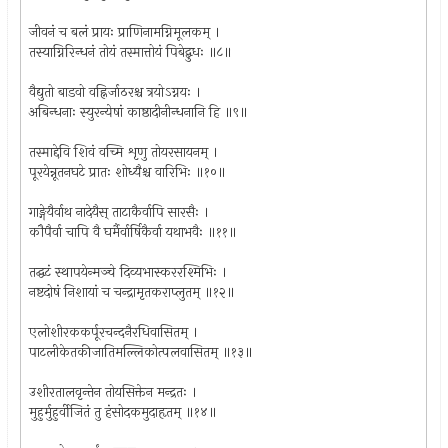
जीवनं च बलं प्रायः प्राणिनामग्निमूलकम् ।
तस्याग्निरिन्धनं तोयं तस्मात्तोयं पिबेद्बुधः ॥८॥
वैद्युतो बाडवो वह्निर्जाठरश्च त्रयोऽग्नयः ।
अबिन्धनाः स्युरन्येषां काष्ठादीनीन्धनानि हि ॥९॥
तस्माद्देवि शिवं वच्मि शृणु तोयरसायनम् ।
पूरयेन्नूतनघटे प्रातः शोध्यैश्च वारिभिः ॥१०॥
गाङ्गेयैर्वाथ नादेयैस् ताटाकैर्वापि सारसैः ।
कौपैर्वा चापि वै घर्मैर्वार्षिकैर्वा यथाभवैः ॥११॥
तद्घटं स्थापयेन्मञ्चे दिव्यभास्कररश्मिभिः ।
नष्टदोषं निशायां च चन्द्रामृतकराप्लुतम् ॥१२॥
एलोशीरककर्पूरचन्दनैरधिवासितम् ।
पाटलीकेतकीजातिमल्लिकोत्पलवासितम् ॥१३॥
उशीरतालवृन्तेन तोयसिक्तेन मन्द्रतः ।
मुहुर्मुहुर्वीजितं तु हंसोदकमुदाहृतम् ॥१४॥