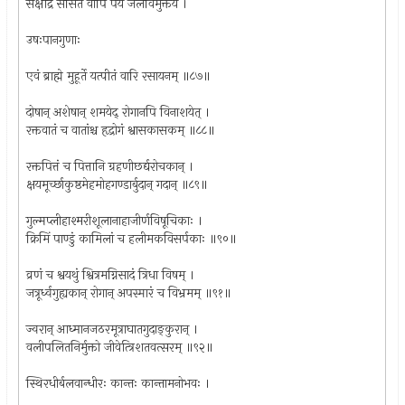
सक्षौद्रं ससितं वापि पेयं जलविमुक्तये ।
उषःपानगुणाः
एवं ब्राह्मे मुहूर्ते यत्पीतं वारि रसायनम् ॥८७॥
दोषान् अशेषान् शमयेद् रोगानपि विनाशयेत् ।
रक्तवातं च वातांश्च हृद्रोगं श्वासकासकम् ॥८८॥
रक्तपित्तं च पित्तानि ग्रहणीछर्द्यरोचकान् ।
क्षयमूर्च्छाकुष्ठमेहमोहगण्डार्बुदान् गदान् ॥८९॥
गुल्मप्लीहाश्मरीशूलानाहाजीर्णविषूचिकाः ।
क्रिमिं पाण्डुं कामिलां च हलीमकविसर्पकाः ॥९०॥
व्रणं च श्वयथुं श्वित्रमग्निसादं त्रिधा विषम् ।
जत्रूर्ध्वगुह्यकान् रोगान् अपस्मारं च विभ्रमम् ॥९१॥
ज्वरान् आध्मानजठरमूत्राघातगुदाङ्कुरान् ।
वलीपलितनिर्मुक्तो जीवेत्त्रिशतवत्सरम् ॥९२॥
स्थिरधीर्बलवान्धीरः कान्तः कान्तामनोभवः ।