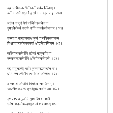
यद्वा धात्रीफलरसैर्गोस्तनीं शर्करान्विताम् ।
वरीं वा शर्करायुक्तां द्राक्षां वा मस्तुना सह ॥८०॥
जलेन वा गुडं पेयं नालिकेरजलेन वा ।
तुगाक्षीरीभवं कल्कं वापि कर्कारुबीजकम् ॥८१॥
कल्पं वा तामलक्याश्च मूलं वा यष्टिकल्ककम् ।
पिशाचकदलीपक्वफलं क्षौद्रसितान्वितम् ॥८२॥
नालिकेरजलैर्वापि तक्रैर्वा मस्तुनापि वा ।
रम्भाकन्दजलैर्वापि क्षीरैर्वामलकीरसैः ॥८३॥
यद् वामृतारसैर् वापि कूष्माण्डस्वरसेन वा ।
दाडिमस्य रसैर्वापि त्वभीरोश्च रसैस्तथा ॥८४॥
अलाबोश्च रसैर्वापि पिबेदेलां सशर्कराम् ।
कदलीकन्दयष्ट्याह्वश्वदंष्ट्राश्च कशेरुकाः ॥८५॥
तृणपञ्चकमूलानि शुक्रा चैव शतावरी ।
एतेषां कदलीकन्दप्रमुखानां कषायकम् ॥८६॥