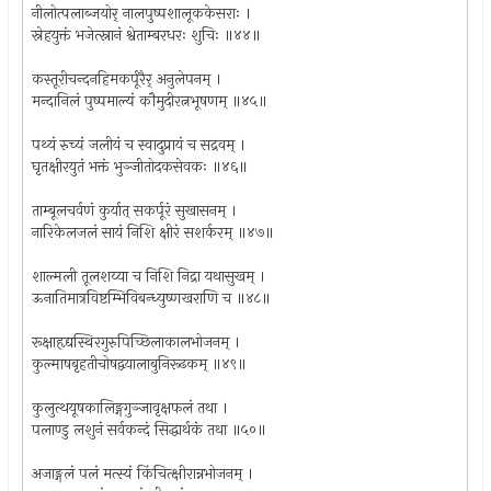
नीलोत्पलाब्जयोर् नालपुष्पशालूककेसराः ।
स्नेहयुक्तं भजेत्स्नानं श्वेताम्बरधरः शुचिः ॥४४॥
कस्तूरीचन्दनहिमकर्पूरैर् अनुलेपनम् ।
मन्दानिलं पुष्पमाल्यं कौमुदीरत्नभूषणम् ॥४५॥
पथ्यं रुच्यं जलीयं च स्वादुप्रायं च सद्रवम् ।
घृतक्षीरयुतं भक्तं भुञ्जीतोदकसेवकः ॥४६॥
ताम्बूलचर्वणं कुर्यात् सकर्पूरं सुखासनम् ।
नारिकेलजलं सायं निशि क्षीरं सशर्करम् ॥४७॥
शाल्मली तूलशय्या च निशि निद्रा यथासुखम् ।
ऊनातिमात्रविष्टम्भिविबन्ध्युष्णखराणि च ॥४८॥
रूक्षाहृद्यस्थिरगुरुपिच्छिलाकालभोजनम् ।
कुल्माषबृहतीचोषद्वयालाबुनिरूढकम् ॥४९॥
कुलुत्थयूषकालिङ्गगुञ्जावृक्षफलं तथा ।
पलाण्डु लशुनं सर्वकन्दं सिद्धार्थकं तथा ॥५०॥
अजाङ्गलं पलं मत्स्यं किंचित्क्षीरान्नभोजनम् ।