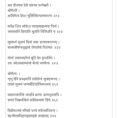
अथ प्रीतमना देवी पप्रच्छ परमेश्वरी ।
श्रीभैरवी ।
आदिभैरव देवेश सृष्टिस्थित्यन्तकारण ॥१॥
सर्वज्ञ शिव लोकेश त्वत्प्रसादान्मया विभो ।
रसायनानि दिव्यानि श्रुतानि विविधानि च ॥२॥
सुसाध्यं सुलभं दिव्यं सद्यः प्रत्ययकारणम् ।
बालस्त्रीषण्ढवृद्धानां रोगार्तानां विशेषतः ॥३॥
योग्यं रसायनार्हाणां ब्रूहि देव कृपानिधे ।
ततः स्मेराननाम्भोजो भैरवो भवभैरवः ॥४॥
श्रीभैरवः ।
शृणु देवि प्रवक्ष्यामि सर्वयोग्यं सुखङ्करम् ।
पावनं सुलभं चान्तर्बहिरंहोविनाशनम् ॥५॥
यस्माज्जगन्ति जातानि प्राणाः प्राणभृतामपि ।
त्रायते विश्वमखिलं सर्वदेवात्मकं प्रिये ॥६॥
त्रिदोषशमनं सौख्यं पथ्यं सर्वरसाधिकम् ।
षड्जीवनादिगुणयुग्रसयुक्तं बलप्रदम् ॥७॥