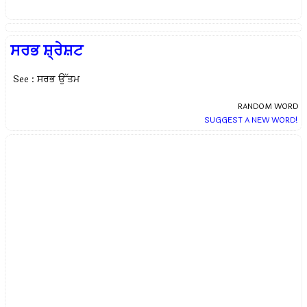
ਸਰਭ ਸ਼੍ਰੇਸ਼ਟ
See : ਸਰਭ ਉੱਤਮ
RANDOM WORD
SUGGEST A NEW WORD!