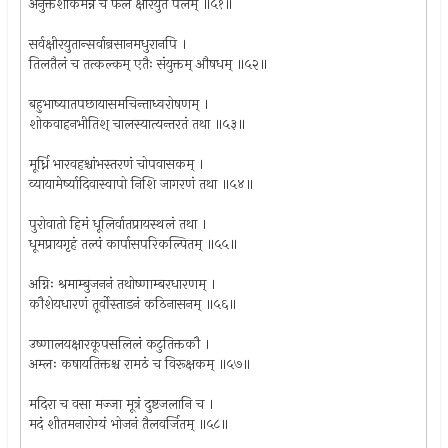
अनुक्तशाकमन्नं च फलं क्षीरयुतं पलम् ॥५१॥
सर्वक्षीरयुतान्सर्वान्रसानमधुरानपि ।
तिलतैलं च तत्कल्कम् एतैः संयुक्तम् औषधम् ॥५२॥
बहुभाष्यातपछायासमचिन्ताध्वरोषणम् ।
शोकवाहनभीतिश् चालस्यात्यन्तरतं तथा ॥५३॥
मूर्ध्नि भारवहश्चांभस्तरणं चोपवासकम् ।
व्यायामेर्ष्यादिवास्वापो निशि जागरणं तथा ॥५४॥
पुरोवातो हिमं धूलिर्वातप्रायस्थलं तथा ।
धूमप्रायगृहं तल्पं कार्पासपरिकल्पितम् ॥५५॥
अग्निः श्रमाम्बुजननं तथोष्णाम्बरधारणम् ।
कौशेयधारणं तूर्वोस्ताडनं कठिनासनम् ॥५६॥
उष्णालयक्षारकूपसलिलं कटुतिक्तकौ ।
अम्लः कषायतिक्तश्च रामठं च विरूक्षकम् ॥५७॥
मदिरा च वसा मज्जा मूत्रं दुष्टजलानि च ।
मदं शीतमनारोग्यं भोजनं तैलवर्जितम् ॥५८॥