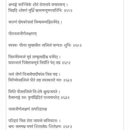
अभ्यङ्गं काञ्जिकं शीतं रोगाभावे कषायकम् ।
विदाहि शोषणं मूर्ध्नि स्नानमप्युष्णवारिभिः ॥५९॥
कारणं दोषकोपानां निन्द्यमन्यद्विवर्जयेत् ।
पीतजलजीर्णलक्षणम्
स्वस्थः पीत्वा सुखासीनः सलिलं वाग्यतः शुचिः ॥६०॥
विसर्जयेन्मलं मूत्रं ताम्बूलादींश्च वर्जयेत् ।
यावज्जलं पिबेत्तावन्मूत्रं निर्याति चेत् तदा ॥६१॥
जलं जीर्णं विजानीयादौषधेन विना यदा ।
निर्गच्छेत्सलिलं पीतं तदा स्वस्थतरो मतः ॥६२॥
निर्गते पीतसलिले निःशेषे क्षुत्प्रजायते ।
तैलाभ्यङ्गं ततः कुर्याद्विहितं पथ्यमाचरेत् ॥६३॥
जलाजीर्णलक्षणं तत्परिहारश्च
परिहारं विना रोगा जायन्ते नाविचारतः ।
श्रमः क्लमश्च वमनं शिरस्तोदः शिरोभ्रमः ॥६४॥