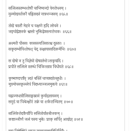
सलिलस्तम्भशोषौ चाभिष्यन्दो वेगरोधनम् ।
गुल्मोदावर्तकौ वह्निसदनं गात्रभञ्जनम् ॥६५॥
तोदो बस्तौ मेहने च वक्षणे हृदि लोचने ।
जङ्घोद्वेष्टनकं श्वासो भुक्तिद्वेषस्त्वरोचकः ॥६६॥
अश्मरी पीनसः कासस्त्वतिसारश्च दुस्तरः ।
सकृदम्भोविशोषश् चेद् रूक्षायासादिकर्मभिः ॥६७॥
स दोषो न तु विज्ञेयो दोषस्तंभोऽसकृद्यदि ।
प्रपीते सलिले स्तब्धे चिकित्सात्र विधीयते ॥६८॥
कूष्माण्डपत्रैर् उदरं बस्तिं चाच्छादयेत्सुधीः ।
मूत्रमोचनकृल्लेपं विदध्याज्जलमुक्तये ॥६९॥
यद्वाज्यधात्रीलिप्ताङ्गस्नानं कुर्याद्रसायनम् ।
सगुडं वा पिबेत्क्षीरं तक्रं वा शर्करान्वितम् ॥७०॥
नालिकेरोदकैर्वापि ससितोर्वारुबीजकम् ।
कष्टाज्जीर्णं जलं यस्य भुक्तेः प्राक् सर्पिर् आददेत् ॥७१॥